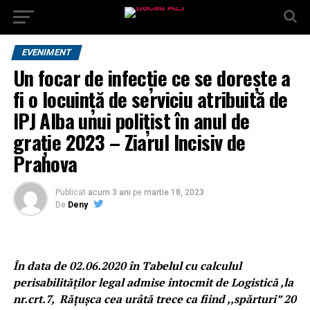
EVENIMENT
Un focar de infecție ce se dorește a
fi o locuință de serviciu atribuită de
IPJ Alba unui polițist în anul de
grație 2023 – Ziarul Incisiv de
Prahova
Publicat
acum 3 ani
pe
martie 18, 2023
De
Deny
În data de 02.06.2020 în Tabelul cu calculul
perisabilităților legal admise întocmit de Logistică ,la
nr.crt.7, Rățușca cea urâtă trece ca fiind ,,spărturi” 20