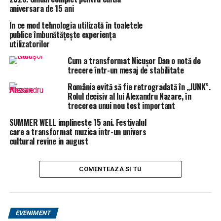
aniversara de 15 ani
În ce mod tehnologia utilizată în toaletele
publice îmbunătățește experiența
utilizatorilor
Cum a transformat Nicușor Dan o notă de
trecere într-un mesaj de stabilitate
România evită să fie retrogradată în „JUNK”.
Rolul decisiv al lui Alexandru Nazare, în
trecerea unui nou test important
SUMMER WELL implineste 15 ani. Festivalul
care a transformat muzica intr-un univers
cultural revine in august
Băi esti prost, băi esti nebun!!! Păi, sunt întregi sau
sparte????
COMENTEAZA SI TU
Maică stareță, luminați-ne! Cum dracu! Dumnezeu să
ne ierte!!!
EVENIMENT
În data de 02.06.2020 farfuriile erau sparte ( conform