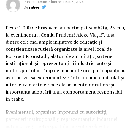
Publicat
acum 2 luni
pe
iunie 6, 2026
Vă spuneam într-un articol cum se fură prin metoda
De
native
Casării la Penitenciarul Ploiești.
Pentru că Maica stareță ne-a acuzat că , citez :,,
Peste 1.000 de brașoveni au participat sâmbătă, 23 mai,
informațiile
publicate sunt inexacte și false.”
la evenimentul „Condu Prudent! Alege Viața!”, una
dintre cele mai ample inițiative de educație și
O să revenim la ,, Casare” cu un exemplu simplu , pe
conștientizare rutieră organizate la nivel local de
înțelesul tuturor:
Rotaract Kronstadt, alături de autorități, parteneri
instituționali și reprezentanți ai industriei auto și
Cum știu dacă am obezitate? Rolul IMC și al
Se achiziționează prin Seap pentru popotă
motorsportului. Timp de mai multe ore, participanții au
evaluării medicale
produsul, exemplu: Servici masa 30 piese la preț
avut ocazia să experimenteze, într-un mod controlat și
de 119,90 lei la data de 16.12.2016
interactiv, efectele reale ale accidentelor rutiere și
Deși Indicele de Masă Corporală (IMC) este utilizat
Se înregistrează în Contabilitatea în Gestiunea
importanța adoptării unui comportament responsabil
frecvent pentru clasificarea
popotă , respectiv în Programul de contabilitate în
în trafic.
Gestiunea 27 Alimente POPOTĂ-POPOTĂ.
obezității, acest indicator nu spune întreaga poveste.
Evenimentul, organizat împreună cu autorități,
Medicul poate lua în considerare raportul talie–
Totul bine și frumos până aici!
parteneri instituționali și reprezentanți ai industriei
înălțime, impactul asupra sănătății, calitatea vieții,
automotive și motorsportului, a avut ca obiectiv
prezența complicațiilor și altele. Interesant este faptul
La inventarierea lui Polifrone , acesta vine cu alte