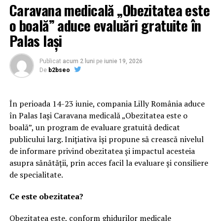
Caravana medicală „Obezitatea este
documentelor) , un maldăr de cioburi și după circa 20
de zile au apărut ca fiind întregi și culmea aroganței
o boală” aduce evaluări gratuite în
și cu o farfurie în plus!!!!!
Palas Iași
Cum ați procedat?? Ați lipit cioburile??? Cum ați
Publicat
acum 2 luni
pe
iunie 19, 2026
reușit să calculați cioburile, de v-a ieșit și o farfurie în
De
b2bseo
plus??
Dacă farfuriile cumpărate de Penitenciar la
În perioada 14-23 iunie, compania Lilly România aduce
inventariere erau deja cioburi,spărturi, de ce ați
în Palas Iași Caravana medicală „Obezitatea este o
trecut că le-ați găsit la inventariere ca fiind întregi în
boală”, un program de evaluare gratuită dedicat
popotă ,culmea și 21 farfurii ?? A! Da! Am uitat! Erau
publicului larg. Inițiativa își propune să crească nivelul
ale doamnei C.C.!
de informare privind obezitatea și impactul acesteia
asupra sănătății, prin acces facil la evaluare și consiliere
Aroganță maximă!!Să treci și una în plus!
de specialitate.
Ne ia durerea de cap??? Ori ați furat de prea multe
Ce este obezitatea?
ori în stilul ăsta și v-a ieșit, și nimeni nu a pățit nimic!
Ori ați făcut-o din prea mult tupeu !!
Obezitatea este, conform ghidurilor medicale