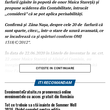
farfurii (găsite în popotă de onor Maica Stareță) și
propune scăderea din Contabilitate, întrucât
,,consideră” că se pot aplica perisabilități.
Confirmă și Zâna Nașa, despre cele 20 de farfurii că
sunt sparte, citez:,, într-o stare de uzură avansată, ce
se încadrează ca și spărturi conform OMJ
1318/C/2012”.
În data de 22.06.2020 în Listele de inventar la nr. crt.
22 ,onor Maica Stareță și Alaiul ei Comisia, au
înregistrat ,, cică” 21 farfurii în coloana denumită
CITESTE IN CONTINUARE
Stoc Faptic, adică găsite întregi în popotă.
În Stocul scriptic din Contabilitate au înregistrat 20
ITI RECOMANDAM
farfurii, iar coloana prevăzută cu plus , a trecut, ca
EvenimenteGratuite.ro promovează online
plus rezultat, una bucată farfurie.
evenimentele cu acces gratuit din România
Tot ce trebuie sa stii inainte de Summer Well
2026. Ghidul complet pentru editia