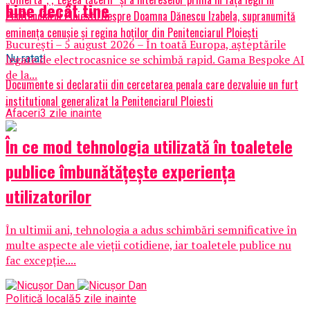
bine decât tine
Penitenciarul Ploiesti/Despre Doamna Dănescu Izabela, supranumită
eminența cenușie și regina hoților din Penitenciarul Ploiești
București – 5 august 2026 – În toată Europa, așteptările
Nu ratati
legate de electrocasnice se schimbă rapid. Gama Bespoke AI
de la...
Documente si declaratii din cercetarea penala care dezvaluie un furt
institutional generalizat la Penitenciarul Ploiesti
Afaceri
3 zile inainte
În ce mod tehnologia utilizată în toaletele
publice îmbunătățește experiența
utilizatorilor
În ultimii ani, tehnologia a adus schimbări semnificative în
multe aspecte ale vieții cotidiene, iar toaletele publice nu
fac excepție....
Politică locală
5 zile inainte