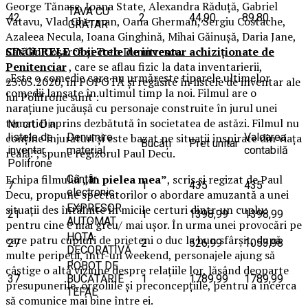
George Tănase, Ioana State, Alexandra Răduță, Gabriel
TAVA CU
42
2
44,90
89,80
Vatavu, Vlad Gherman, Oana Gherman, Sergiu Costache,
GRĂTAR
Azaleea Necula, Ioana Ginghină, Mihai Găinușă, Daria Jane,
Cătălin Coșarcă și Toto Dumitrescu.
SINGURELE Obiectele de inventar achiziționate de
Penitenciar
, care se aflau fizic la data inventarierii,
„Este o comedie care nu urmărește tiparele ultimelor
23.03.2020, în POPOTĂ și regăsite în listele de inventar ale
comedii lansate în ultimul timp la noi. Filmul are o
lui Polifrone sunt :
narațiune jucăușă cu personaje construite în jurul unei
tematici aprins dezbătută în societatea de astăzi. Filmul nu
Nr. crt. Din
conține înjurături și este bazat pe situații inspirate din viața
listele de
Denumire
Valoarea
Bucăți
Pret unitar
inventar
material
contabilă
reală.”, spune regizorul Paul Decu.
Polifrone
Echipa filmului
„În pielea mea”
, scris și regizat de Paul
Cântar
7
1
435
435
electronic
Decu, propune spectatorilor o abordare amuzantă a unei
EXPRESOR
situații des întâlnite în micile certuri dintr-un cuplu:
21
1
1398,99
1398,99
AUTOMAT
pentru cine e mai greu/ mai ușor. În urma unei provocări pe
HOTA
care patru cupluri de prieteni o duc la bun sfârșit, după
27
2
526,99
1053,98
DECORATIVĂ
multe peripeții, într-un weekend, personajele ajung să
ROBOT DE
câștige o altă viziune despre relațiile lor, lăsând deoparte
37
BUCĂTĂRIE
1
1789,99
1789,99
presupunerile, orgoliile și preconcepțiile, pentru a încerca
TEFAL
să comunice mai bine între ei.