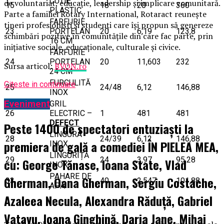
CUTIE
de voluntariat, educație, leadership și implicare comunitară.
15
18
20
360
PLASTIC
Parte a familiei Rotary International, Rotaract reunește
FARFURIE
tineri profesioniști și studenți care își propun să genereze
23
PORȚELAN
20
6,19
123,8
schimbări pozitive în comunitățile din care fac parte, prin
16 CM
inițiative sociale, educaționale, culturale și civice.
FARFURIE
24
PORȚELAN
20
11,603
232
Sursa articol:
BVON.ro
24 CM
FURCULITĂ
Citeste in continuare
25
24/48
6,12
146,88
INOX
Eveniment
GRIL
26
ELECTRIC –
1
481
481
DEFECT
Peste 1400 de spectatori entuziaști la
LINGURA
28
24/39
6,12
146,88
premiera de gală a comediei ÎN PIELEA MEA,
INOX
LINGURIȚĂ
29
24
3,97
95,28
cu: George Tănase, Ioana State, Vlad
INOX
PAHARE DE
Gherman, Oana Gherman, Sergiu Costache,
33
40
2,547
101,88
APĂ
Azaleea Necula, Alexandra Răduță, Gabriel
Vatavu, Ioana Ginghină, Daria Jane, Mihai