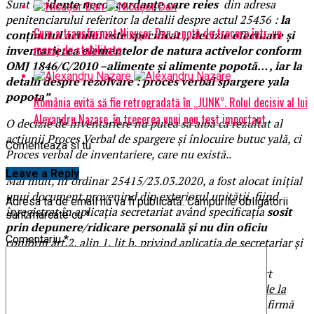
Sunt
evidente neconcordanțe care reies
din adresa
penitenciarului referitor la detalii despre actul 25436 :
la
Cum a transformat Nicușor Dan o notă de trecere într-un
conținutul actului este specificat ,, decizie efectuare și
mesaj de stabilitate
inventarierea elementelor de natura activelor conform
OMJ 1846/C/2010 –alimente și alimente popotă… , iar la
detalii despre rezolvare : proces verbal spargere yala
popota
”
România evită să fie retrogradată în „JUNK”. Rolul decisiv al lui
Alexandru Nazare, în trecerea unui nou test important
O decizie de inventariere nu putea să aibă ca rezultat al
acțiunii Proces Verbal de spargere și înlocuire butuc yală, ci
Comenteaza si tu
Proces verbal de inventariere, care nu există..
Leave a Reply
Mai mult, nr ordinar 25415/23.03.2020, a fost alocat inițial
unui document provenind din exteriorul unității, fiind
Adresa ta de email nu va fi publicată.
Câmpurile obligatorii
înregistrat în aplicația secretariat având specificația
sosit
sunt marcate cu
*
prin depunere/ridicare personală și nu din oficiu
Comentariu
*
conform art.2, alin 1, lit b, privind aplicația de secretariar și
a fost trecut pe 2 documente. Urmare a modificării
specificației fiind trecut la conținutul actului ,,Raport
Ag.Cristea Nicoleta cu privire la
preluarea gestiunii de la
doamna Călin Cristina – persoana prejudiciata
”.(confirmă