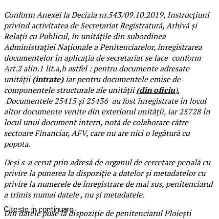
Conform Anexei la Decizia nr.543/09.10.2019, Instrucțiuni
privind activitatea de Secretariat Registratură, Arhivă și
Relații cu Publicul, în unitățile din subordinea
Administrației Naționale a Penitenciarelor, înregistrarea
documentelor în aplicația de secretariat se face conform
Art.2 alin.1 lit.a,b astfel : pentru documente adresate
unității
(intrate)
iar pentru documentele emise de
componentele structurale ale unității
(din oficiu
).
Documentele 25415 și 25436 au fost înregistrate în locul
altor documente venite din exteriorul unității, iar 25728 în
locul unui document intern, notă de colaborare către
sectoare Financiar, AFV, care nu are nici o legătură cu
popota.
Deși s-a cerut prin adresă de organul de cercetare penală cu
privire la punerea la dispoziție a datelor și metadatelor cu
privire la numerele de înregistrare de mai sus, penitenciarul
a trimis numai datele , nu și metadatele.
Citeste in continuare
Din datele puse la dispoziție de penitenciarul Ploiești