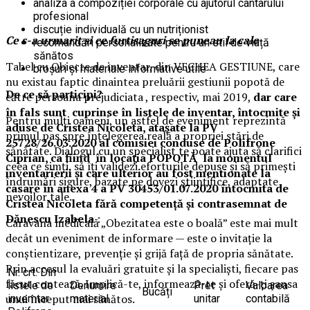
analiza a compoziției corporale cu ajutorul cântarului
profesional
discuție individuală cu un nutriționist
Ce s-a urmarit si ce furtisaguri se puneau la cale
recomandări personalizate pentru un stil de viață
sănătos
Tabel cu Obiecte de inventar, din VECHEA GESTIUNE, care
broșuri și materiale informative utile
nu existau faptic dinaintea preluării gestiunii popotă de
De ce să participi?
către persoana prejudiciata , respectiv, mai 2019,
dar care
în fals sunt cuprinse în listele de inventar, întocmite și
Pentru mulți oameni, un astfel de eveniment reprezintă
aduse de Cristea Nicoleta, atașate la PV
primul pas spre înțelegerea reală a propriei stări de
25728/26.03.2020 al comisiei conduse de Polifrone
sănătate. Dialogul cu un specialist te poate ajuta să clarifici
Ciprian, ca fiind în locația POPOTĂ la momentul
ceea ce simți, să îți validezi eforturile depuse și să primești
inventarierii și care ulterior au fost mentionate la
îndrumări sigure, bazate pe dovezi științifice, adaptate
casare în anexa 4 a PV 30453/01.07.2020 întocmita de
nevoilor tale.
Cristea Nicoleta fără competență și contrasemnat de
Dănescu Izabela
:
Caravana medicală „Obezitatea este o boală” este mai mult
decât un eveniment de informare — este o invitație la
conștientizare, prevenție și grijă față de propria sănătate.
Prin accesul la evaluări gratuite și la specialiști, fiecare pas
Nr. crt. Din
făcut contează. Implică-te, informează-te și oferă-ți șansa
listele de
Denumire
Pret
Valoarea
Bucăți
unui început mai sănătos.
invemtar
material
unitar
contabilă