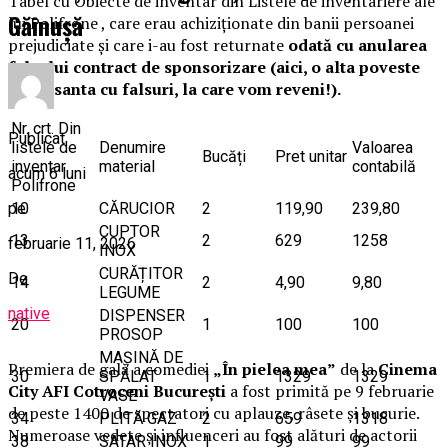
Tabel cu Obiecte de inventar din Listele de inventariere ale
Găinușă
lui Polifrone , care erau achiziționate din banii persoanei
prejudiciate și care i-au fost returnate
odată cu anularea
falsului contract de sponsorizare (aici, o alta poveste
interesanta cu falsuri, la care vom reveni!).
Nr. crt. Din
Publicat
listele de
Denumire
Valoarea
Bucăți
Pret unitar
inventar
material
contabilă
acum 6 luni
Polifrone
pe
10
CĂRUCIOR
2
119,90
239,80
CUPTOR
13
2
629
1258
februarie 11, 2026
INOX
CURĂȚITOR
De
14
2
4,90
9,80
LEGUME
native
DISPENSER
20
1
100
100
PROSOP
MAȘINĂ DE
Premiera de gală a comediei
„În pielea mea”
de la
Cinema
30
SPĂLAT
1
1329
1329
City AFI Cotroceni București
a fost primită pe 9 februarie
VASE
de peste 1400 de spectatori cu aplauze, râsete și bucurie.
34
PLITĂ GAZ
2
659
1318
Numeroase vedete și influenceri au fost alături de actorii
38
SATAR INOX
1
99
99