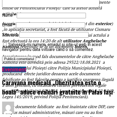
conducerea penitenciarului faptul că nu există documente
emise de Penitenciarul Ploiești care să ateste această
activitate).
Nume
*
Inregistrarea documentului inițial (document din
exterior
)
Email
*
,în aplicația secretariat, a fost făcută de utilizator Cismaru
Mirela la ora 10:23, iar modificarea conținutului actului a
Site web
fost efectuată la ora 14:20 de alt
utilizator Anghelache
Salvează-mi numele, emailul și site-ul web în acest
Ramona
,referindu-se la un document
intern.
navigator pentru data viitoare când o să comentez.
Inregistrarea în mod fals documentelor de către Anghelache
Ramona este dovedită prin adresa 29322/18.08.2021 a
Penitenciarului Ploiești către Poliția Municipiului Ploiești,
Eveniment
producand efecte juridice deoarece acele documente
falsificate au fost folosite pentru a justifica spargerea ilegală
Caravana medicală „Obezitatea este o
a unei gestiuni, cu încălcarea tuturor prevederilor legale
boală” aduce evaluări gratuite în Palas Iași
(Legea Contabilității 82/1991, Legea Gestionarului 22/1969,
Legea 145/2019, privind Poliția Penitenciară).
Aceste documente falsficate au fost înaintate către DIP, care
a dispus măsuri administrative, măsuri care nu au fost