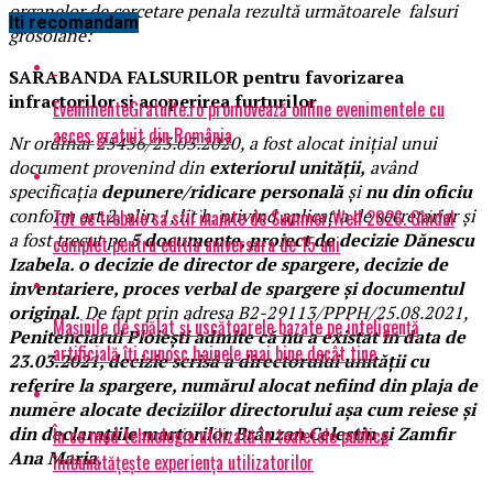
organelor de cercetare penala rezultă următoarele falsuri
Iti recomandam
grosolane:
SARABANDA FALSURILOR pentru favorizarea
infractorilor si acoperirea furturilor
EvenimenteGratuite.ro promovează online evenimentele cu
acces gratuit din România
Nr ordinar 25436/23.03.2020, a fost alocat inițial unui
document provenind din
exteriorul unității,
având
specificația
depunere/ridicare personală
și
nu din oficiu
conform art.2, alin 1, lit b, privind aplicația de secretariar și
Tot ce trebuie sa stii inainte de Summer Well 2026. Ghidul
a fost trecut pe
5 documente, proiect de decizie Dănescu
complet pentru editia aniversara de 15 ani
Izabela. o decizie de director de spargere, decizie de
inventariere, proces verbal de spargere și documentul
original.
De fapt prin adresa B2-29113/PPPH/25.08.2021,
Mașinile de spălat și uscătoarele bazate pe inteligență
Penitenciarul Ploiești admite că nu a existat în data de
artificială îți cunosc hainele mai bine decât tine
23.03.2021, decizie scrisă a directorului unității cu
referire la spargere, numărul alocat nefiind din plaja de
numere alocate deciziilor directorului așa cum reiese și
din declarațiile martorilor Brânzan Celestin și Zamfir
În ce mod tehnologia utilizată în toaletele publice
Ana Maria.
îmbunătățește experiența utilizatorilor