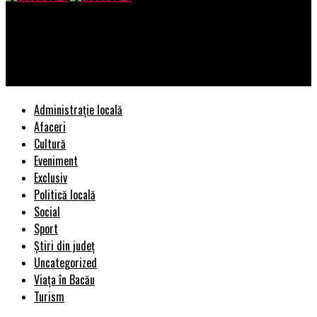
Bacau AZI
Volosevici si-a trecut sindicatul Primăriei pe persoană
fizică!/Alte interese dolosive!/DNA doarme?
Administrație locală
Afaceri
Cultură
Eveniment
Exclusiv
Politică locală
Social
Sport
Știri din județ
Uncategorized
Viața în Bacău
Turism