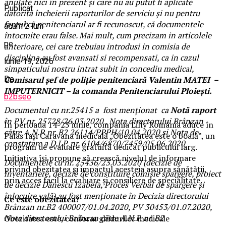
anulate nici în prezent și care nu au putut fi aplicate
Publicat
datorită încheierii raporturilor de serviciu și nu pentru
faptul că penitenciarul ar fi recunoscut, că documentele
acum 2 luni
întocmite erau false. Mai mult, cum precizam in articolele
pe
anterioare, cei care trebuiau introdusi in comisia de
disciplina au fost avansati si recompensati, ca in cazul
iunie 19, 2026
simpaticului nostru intrat subit in concediu medical,
De
Comisarul șef de poliție penitenciară Valentin MATEI –
IMPUTERNICIT – la comanda Penitenciarului Ploiești.
b2bseo
Documentul cu nr.25415 a fost menționat ca
Notă raport
în PV nr. 25728/26.03.2020 , Nota directorului Brânzan
În perioada 14-23 iunie, compania Lilly România aduce în
către A.N.P. nr. B2 26114/PPPH/10.04.2020 și Nota de
Palas Iași Caravana medicală „Obezitatea este o boală”, un
constatare a D.I.P. nr. 6104/6870/7459/05.06.2020
program de evaluare gratuită dedicat publicului larg.
Inițiativa își propune să crească nivelul de informare
Documentele cu nr. 25436/23.03.2020 (decizie de
privind obezitatea și impactul acesteia asupra sănătății,
inventariere, decizie de constituire comisie spargere, proiect
prin acces facil la evaluare și consiliere de specialitate.
de decizie Dănescu Izabela, Proces Verbal de spargere și
înlocuire yală) au fost menționate în Decizia directorului
Ce este obezitatea?
Brânzan nr.B2 400007/01.04.2020, PV 30453/01.07.2020,
Nota directorului Brânzan către A.N.P. nr. B2
Obezitatea este, conform ghidurilor medicale