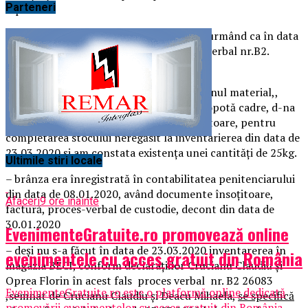
Parteneri
Ciprian.
Nu se recepționează în acea zi produsul, urmând ca în data
de 02.04.2020 să se întocmească Proces verbal nr.B2.
26083/02.04.2020.
,, Am inventariat faptic prin cântărire bunul material,,
Telemea de vacă adus de responsabilul popotă cadre, d-na
asp Călin Cristina, fără documente însoțitoare, pentru
completarea stocului neregăsit la inventarierea din data de
23.03.2020 și am constata existența unei cantități de 25kg.
Ultimile stiri locale
– brânza era înregistrată în contabilitatea penitenciarului
din data de 08.01.2020, având documente însoțitoare,
Afaceri
9 ore inainte
factură, proces-verbal de custodie, decont din data de
30.01.2020
EvenimenteGratuite.ro promovează online
– deși nu s-a făcut în data de 23.03.2020 inventarerea în
evenimentele cu acces gratuit din România
magazia BECI, conform declarațiilor Crucianu Claudiu și
Oprea Florin în acest fals proces verbal nr. B2 26083
EvenimenteGratuite.ro este o platformă online dedicată
,semnat de Crucianu Claudiu și Deacu Mihaela,
se specifică
promovării evenimentelor cu acces gratuit din România,