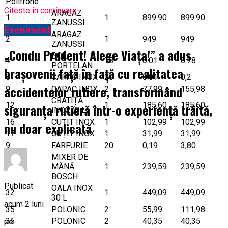
Polifrone
Citeste in continuare
ARAGAZ
1
1
899.90
899.90
ZANUSSI
Eveniment
ARAGAZ
2
1
949
949
ZANUSSI
„Condu Prudent! Alege Viața!” a adus
BOL
4
78
0.01
0.78
PORȚELAN
brașovenii față în față cu realitatea
8
CAPAC INOX
20
0.01
0,2
accidentelor rutiere, transformând
9
CAPAC INOX
2
77,99
155,98
CRATIȚĂ
12
1
185,60
185,60
siguranța rutieră într-o experiență trăită,
INOX (8 L)
16
CUȚIT INOX
1
102,99
102,99
nu doar explicată
17
CUȚIT INOX
1
31,99
31,99
9
FARFURIE
20
0,19
3,80
MIXER DE
31
MÂNĂ
1
239,59
239,59
BOSCH
Publicat
OALA INOX
32
1
449,09
449,09
30 L
acum 2 luni
35
POLONIC
2
55,99
111,98
36
POLONIC
2
40,35
40,35
pe