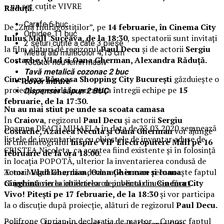
– un set cuțite VIVRE
Răduță.
Carafe 6 buc
De „Ziua Îndrăgostiților”, pe
14 februarie, în Cinema City
Orhidee 11 buc
Iulius Mall Suceava, de la 18:30
, spectatorii sunt invitați
2 seturi cuțite a câte 3 piese
la film alături de regizorul
Paul Decu
și de actorii
Sergiu
Metraj alb multicolor 4,15 cm
Costache, Vlad si Oana Gherman, Alexandra Răduță.
Tocător nou lemn masiv
Tavă metalică cozonac 2 buc
Cineplexx Băneasa Shopping City București
găzduiește o
covor intrare
proiecție specială în prezența întregii echipe pe
15
Dispenser săpun 2 BUC
februarie, de la 17:30.
Nu au mai stiut pe unde sa scoata camasa
În
Craiova
, regizorul
Paul Decu
și actorii
Sergiu
Doamna DEACU MIHAELA în data de 23.03.2020 semnează
Costache, Azaleea Necula și Oana Gherman
vor ajunge
listele de inventariere cu obiectele de inventar aduse de
la cinematograful
Inspire VIP Electroputere Mall pe 16
CRISTEA Nicoleta, ca acestea fiind existente și în folosință
februarie de la ora 18:00
.
în locația POPOTĂ, ulterior la inventarierea condusă de
Actorii
Vlad Gherman, Oana Gherman și Ioana
Toma Magdalena, dă o declarație în care recunoaște faptul
Ginghină
vin la întâlnirea cu publicul din
Cinema City
că
inventarierea obiectelor de inventar nu s-a făcut
.
Vivo! Pitești pe 17 februarie, de la 18:30
și vor participa
la o discuție după proiecție, alături de regizorul
Paul Decu.
Polifrone Ciprian în declarația de martor ,, Cunosc faptul
Caravana
„În pielea mea”
ajunge la
Cinema City