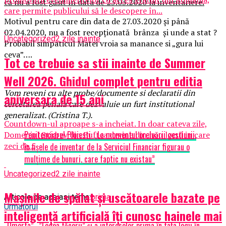
că nu a fost găsit în data de 23.03.2020 la inventariere.
care permite publicului să le descopere în...
Motivul pentru care din data de 27.03.2020 și până
02.04.2020, nu a fost recepționată brânza și unde a stat ?
Uncategorized
2 zile inainte
Probabil simpaticul Matei vroia sa manance si „gura lui
ceva”….
Tot ce trebuie sa stii inainte de Summer
Well 2026. Ghidul complet pentru editia
Vom reveni cu alte probe/documente si declaratii din
aniversara de 15 ani
cercetarea penala care dezvaluie un furt institutional
generalizat. (Cristina T.).
Countdown-ul aproape s-a incheiat. In doar cateva zile,
Penitenciarul Ploiesti: „La momentul preluării gestiunii,
Domeniul Stirbey din Buftea devine din nou locul in care
zeci de...
în fișele de inventar de la Serviciul Financiar figurau o
mulțime de bunuri, care faptic nu existau”
Uncategorized
2 zile inainte
Mașinile de spălat și uscătoarele bazate pe
Articole pe aceiasi tema:
prima
Urmatorul
inteligență artificială îți cunosc hainele mai
„Omerta”, ,”Legea tăcerii” și a intereselor prima în fața legii în