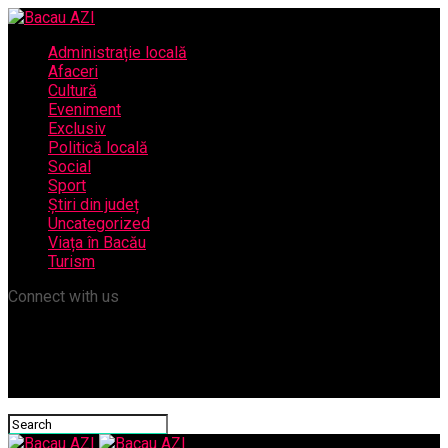
Administrație locală
Afaceri
Cultură
Eveniment
Exclusiv
Politică locală
Social
Sport
Știri din județ
Uncategorized
Viața în Bacău
Turism
Connect with us