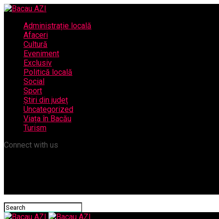
Administrație locală
Afaceri
Cultură
Eveniment
Exclusiv
Politică locală
Social
Sport
Știri din județ
Uncategorized
Viața în Bacău
Turism
Connect with us