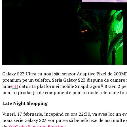
Galaxy S23 Ultra cu noul său senzor Adaptive Pixel de 200MP
premium pe un telefon. Seria Galaxy S23 dispune de camere fot
lume
[1]
datorită platformei mobile Snapdragon® 8 Gen 2 pentr
pentru producția de componente pentru noile telefoane folosi
Late Night Shopping
Vineri, 17 februarie, începând cu ora 22:30, va avea loc un 
noua serie Galaxy S23 vor putea să beneficieze de mai multe of
de
YouTube Samsung România
.