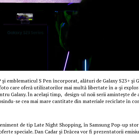
 și emblematicul S Pen încorporat, alături de Galaxy S23+ și G
o care oferă utilizatorilor mai multă libertate în a-și explora
u Galaxy. În același timp, design-ul noii serii amintește de 
ndu-se cea mai mare cantitate din materiale reciclate în comp
eveniment de tip Late Night Shopping, în Samsung Pop-up store
erte speciale. Dan Cadar și Drăcea vor fi prezentatorii emisiuni