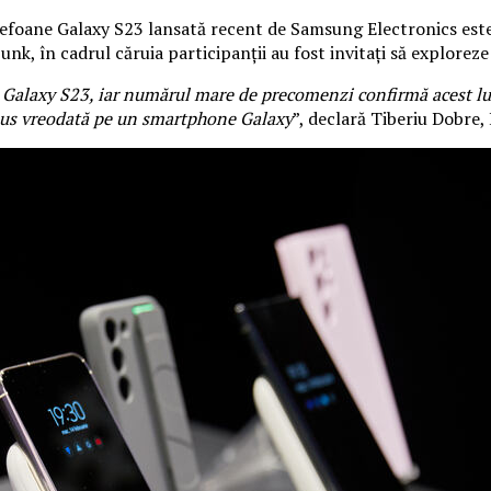
lefoane Galaxy S23 lansată recent de Samsung Electronics este
unk, în cadrul căruia participanții au fost invitați să explore
Galaxy S23, iar numărul mare de precomenzi confirmă acest lucr
m pus vreodată pe un smartphone Galaxy
”, declară Tiberiu Dobre