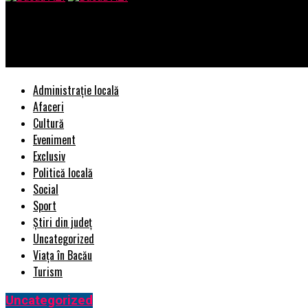
Bacau AZI
Seria Galaxy S23 recent lansată de Samsung este disponibilă ofi
Administrație locală
Afaceri
Cultură
Eveniment
Exclusiv
Politică locală
Social
Sport
Știri din județ
Uncategorized
Viața în Bacău
Turism
Uncategorized