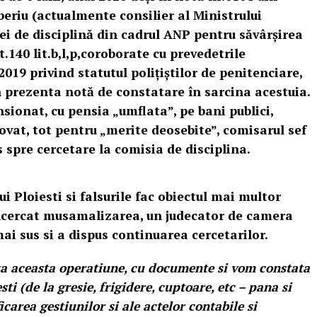
eriu (actualmente consilier al Ministrului
iei de disciplină din cadrul ANP pentru săvârșirea
t.140 lit.b,l,p,coroborate cu prevedetrile
2019 privind statutul polițiștilor de penitenciare,
în prezenta notă de constatare în sarcina acestuia.
sionat, cu pensia „umflata”, pe bani publici,
vat, tot pentru „merite deosebite”, comisarul sef
 spre cercetare la comisia de disciplina.
i Ploiesti si falsurile fac obiectul mai multor
incercat musamalizarea, un judecator de camera
ai sus si a dispus continuarea cercetarilor.
ta aceasta operatiune, cu documente si vom constata
i (de la gresie, frigidere, cuptoare, etc – pana si
icarea gestiunilor si ale actelor contabile si