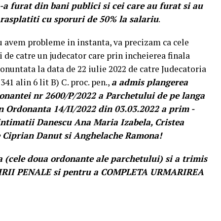
-a furat din bani publici si cei care au furat si au
 rasplatiti cu sporuri de 50% la salariu
.
 nu avem probleme in instanta, va precizam ca cele
i de catre un judecator care prin incheierea finala
onuntata la data de 22 iulie 2022 de catre Judecatoria
341 alin 6 lit B) C. proc. pen.,
a admis plangerea
onantei nr 2600/P/2022 a Parchetului de pe langa
in Ordonanta 14/II/2022 din 03.03.2022 a prim -
intimatii Danescu Ana Maria Izabela, Cristea
ne Ciprian Danut si Anghelache Ramona!
ta (cele doua ordonante ale parchetului) si a trimis
ARIRII PENALE si pentru a COMPLETA URMARIREA