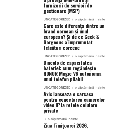
furnizorii de servicii de
gestionare (MSP)
UNCATEGORIZED
o săptămână inainte
Care este diferența dintre un
brand coreean și unul
european? Și de ce Geek &
Gorgeous a împrumutat
trăsături coreene
UNCATEGORIZED
o săptămână inainte
Dincolo de capacitatea
bateriei: cum regândește
HONOR Magic V6 autonomia
unui telefon pliabil
UNCATEGORIZED
o săptămână inainte
Axis lanseaza o carcasa
pentru conectarea camerelor
video IP la retele celulare
private
o săptămână inainte
Ziua Timișoarei 2026,