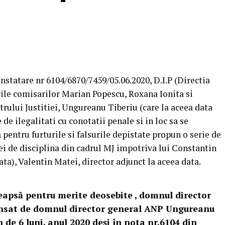
statare nr 6104/6870/7459/05.06.2020, D.I.P (Directia
ile comisarilor Marian Popescu, Roxana Ionita si
trului Justitiei, Ungureanu Tiberiu (care la aceea data
 de ilegalitati cu conotatii penale si in loc sa se
pentru furturile si falsurile depistate propun o serie de
ei de disciplina din cadrul MJ impotriva lui Constantin
ata), Valentin Matei, director adjunct la aceea data.
eapsă pentru merite deosebite , domnul director
nsat de domnul director general ANP Ungureanu
 de 6 luni, anul 2020 deși în nota nr.6104 din