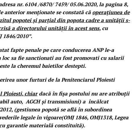
 adresa nr. 6104 /6870/ 7459/ 05.06.2020, la pagina 8,
ele anterior menționate se constată că
operațiunea de
itul popotei și parțial din popota cadre a unității s-
crisă a directorului unității în acest sens
, cu
J 1846/2010”.
tatat fapte penale pe care conducerea ANP le-a
n loc sa fie sanctionati au fost promovati cu salarii
este la cheremul baietilor destepti.
rirea unor furturi de la Penitenciarul Ploiesti
 Ploiesti, chiar
dacă în fișa postului nu are atribuții
sabil auto, AGCH și transmisiuni) a încălcat
2012, (gestiunea popotă se află în subordinea
revederile legale în vigoare(OMJ 1846, OMJ1318, Legea
 cu garantie materială constituită).