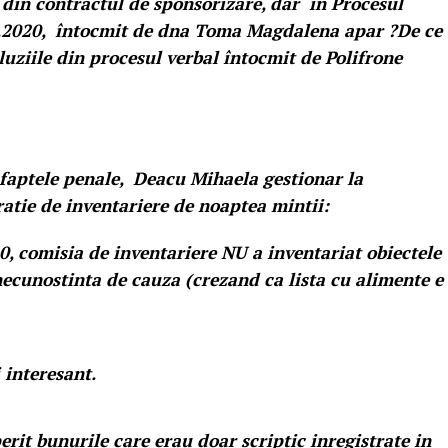
 din contractul de sponsorizare, dar în Procesul
7.2020, întocmit de dna Toma Magdalena apar ?De ce
luziile din procesul verbal întocmit de Polifrone
 faptele penale, Deacu Mihaela gestionar la
tie de inventariere de noaptea mintii:
0, comisia de inventariere NU a inventariat obiectele
necunostinta de cauza (crezand ca lista cu alimente e
 interesant.
rit bunurile care erau doar scriptic inregistrate in