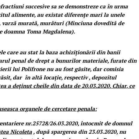
 infractiuni succesive sa se demonstreze ca în urma
itul alimente, au existat diferențe mari la unele
, varză murată, murături (Minciuna dovedită de
 de doamna Toma Magdalena).
e care au stat la baza achiziționării din banii
arul penal de drept a bunurilor materiale, furate din
erii lui Polifrone nu au fost găsite, dar comisia
t, dar în altă locație, respectiv , depozitul
ea a deținut cheile din data de 20.03.2020. Chiar, ce
luseasca organele de cercetare penala:
nventariere nr.25728/26.03.2020, întocmit de domnul
stea Nicoleta
, după spargerea din 23.03.2020, nu