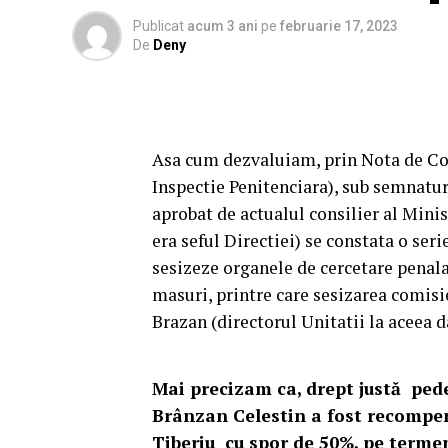
Publicat
acum 3 ani
pe
februarie 17, 2023
De
Deny
Asa cum dezvaluiam, prin Nota de Con
Inspectie Penitenciara), sub semnatur
aprobat de actualul consilier al Minis
era seful Directiei) se constata o serie
sesizeze organele de cercetare penala 
masuri, printre care sesizarea comisi
Brazan (directorul Unitatii la aceea d
Mai precizam ca, drept justă ped
Brânzan Celestin a fost recompe
Tiberiu cu spor de 50%, pe termen