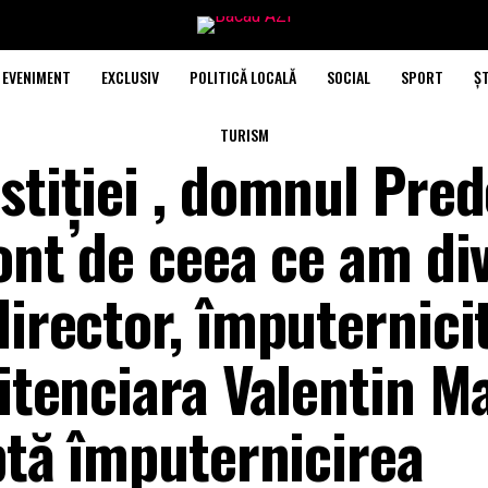
EVENIMENT
EXCLUSIV
POLITICĂ LOCALĂ
SOCIAL
SPORT
ȘT
TURISM
stiției , domnul Pred
cont de ceea ce am di
director, împuternici
itenciara Valentin Ma
uptă împuternicirea