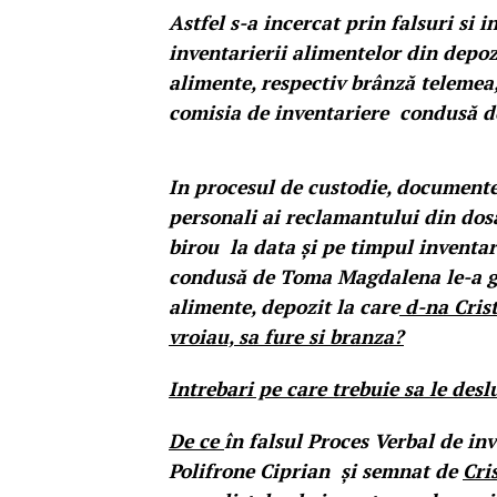
Astfel s-a incercat prin falsuri si
inventarierii alimentelor din depoz
alimente, respectiv brânză telemea
comisia de inventariere condusă
In procesul de custodie, documentel
personali ai reclamantului din dos
birou la data și pe timpul inventari
condusă de Toma Magdalena le-a găsi
alimente, depozit la care
d-na Crist
vroiau, sa fure si branza?
Intrebari pe care trebuie sa le des
De ce
în falsul Proces Verbal de i
Polifrone Ciprian și semnat de
Cri