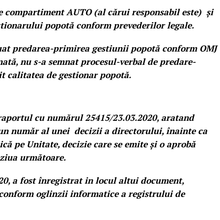
e compartiment AUTO (al cărui responsabil este) și
tionarului popotă conform prevederilor legale.
tuat predarea-primirea gestiunii popotă conform OMJ
ată, nu s-a semnat procesul-verbal de predare-
it calitatea de gestionar popotă.
raportul cu numărul 25415/23.03.2020, aratand
n număr al unei decizii a directorului, înainte ca
ică pe Unitate, decizie care se emite și o aprobă
 ziua următoare.
0, a fost înregistrat in locul altui document,
(conform oglinzii informatice a registrului de