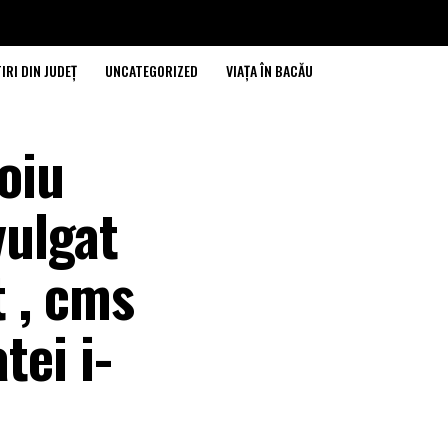
IRI DIN JUDEȚ
UNCATEGORIZED
VIAȚA ÎN BACĂU
oiu
vulgat
t , cms
tei i-