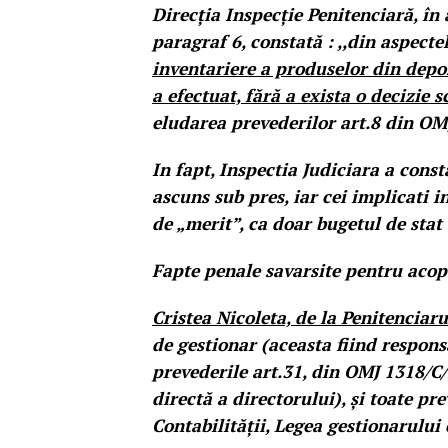
Direcția Inspecție Penitenciară, în
paragraf 6, constată : ,,din aspect
inventariere a produselor din depoz
a efectuat, fără a exista o decizie s
eludarea prevederilor art.8 din OM
In fapt, Inspectia Judiciara a cons
ascuns sub pres, iar cei implicati i
de „merit”, ca doar bugetul de stat 
Fapte penale savarsite pentru acope
Cristea Nicoleta, de la Penitenciarul
de gestionar (aceasta fiind respon
prevederile art.31, din OMJ 1318/C/
directă a directorului), și toate p
Contabilității, Legea gestionarului