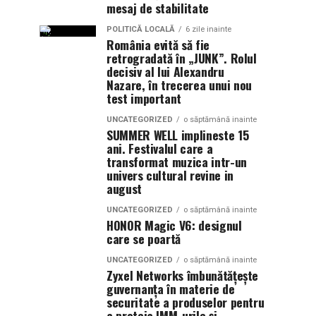
mesaj de stabilitate
POLITICĂ LOCALĂ
6 zile inainte
România evită să fie
retrogradată în „JUNK”. Rolul
decisiv al lui Alexandru
Nazare, în trecerea unui nou
test important
UNCATEGORIZED
o săptămână inainte
SUMMER WELL implineste 15
ani. Festivalul care a
transformat muzica intr-un
univers cultural revine in
august
UNCATEGORIZED
o săptămână inainte
HONOR Magic V6: designul
care se poartă
UNCATEGORIZED
o săptămână inainte
Zyxel Networks îmbunătățește
guvernanța în materie de
securitate a produselor pentru
a proteja IMM-urile și