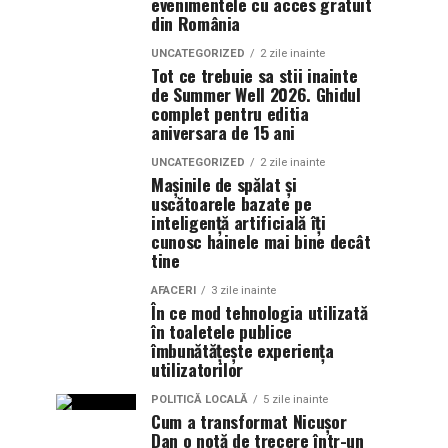
evenimentele cu acces gratuit
din România
UNCATEGORIZED
2 zile inainte
Tot ce trebuie sa stii inainte
de Summer Well 2026. Ghidul
complet pentru editia
aniversara de 15 ani
UNCATEGORIZED
2 zile inainte
Mașinile de spălat și
uscătoarele bazate pe
inteligență artificială îți
cunosc hainele mai bine decât
tine
AFACERI
3 zile inainte
În ce mod tehnologia utilizată
în toaletele publice
îmbunătățește experiența
utilizatorilor
POLITICĂ LOCALĂ
5 zile inainte
Cum a transformat Nicușor
Dan o notă de trecere într-un