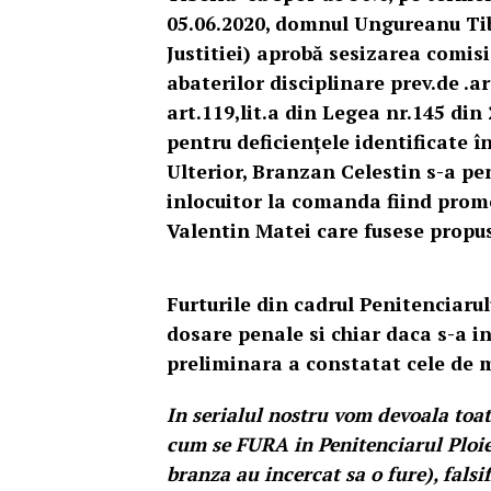
05.06.2020, domnul Ungureanu Tib
Justitiei) aprobă sesizarea comis
abaterilor disciplinare prev.de .ar
art.119,lit.a din Legea nr.145 din 
pentru deficiențele identificate 
Ulterior, Branzan Celestin s-a pen
inlocuitor la comanda fiind promo
Valentin Matei care fusese propus
Furturile din cadrul Penitenciarulu
dosare penale si chiar daca s-a 
preliminara a constatat cele de m
In serialul nostru vom devoala toa
cum se FURA in Penitenciarul Ploiest
branza au incercat sa o fure), falsif