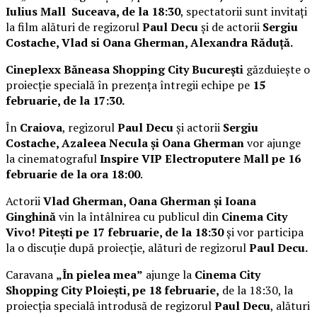
Iulius Mall Suceava, de la 18:30
, spectatorii sunt invitați
la film alături de regizorul
Paul Decu
și de actorii
Sergiu
Costache, Vlad si Oana Gherman, Alexandra Răduță.
Cineplexx Băneasa Shopping City București
găzduiește o
proiecție specială în prezența întregii echipe pe
15
februarie, de la 17:30.
În
Craiova
, regizorul
Paul Decu
și actorii
Sergiu
Costache, Azaleea Necula și Oana Gherman
vor ajunge
la cinematograful
Inspire VIP Electroputere Mall pe 16
februarie de la ora 18:00
.
Actorii
Vlad Gherman, Oana Gherman și Ioana
Ginghină
vin la întâlnirea cu publicul din
Cinema City
Vivo! Pitești pe 17 februarie, de la 18:30
și vor participa
la o discuție după proiecție, alături de regizorul
Paul Decu.
Caravana
„În pielea mea”
ajunge la
Cinema City
Shopping City Ploiești, pe 18 februarie,
de la 18:30, la
proiecția specială introdusă de regizorul
Paul Decu
, alături