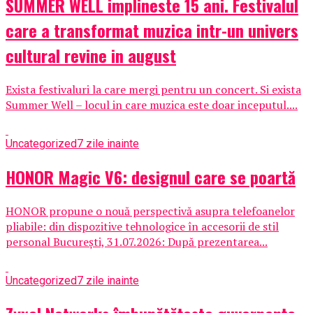
SUMMER WELL implineste 15 ani. Festivalul
care a transformat muzica intr-un univers
cultural revine in august
Exista festivaluri la care mergi pentru un concert. Si exista
Summer Well – locul in care muzica este doar inceputul....
Uncategorized
7 zile inainte
HONOR Magic V6: designul care se poartă
HONOR propune o nouă perspectivă asupra telefoanelor
pliabile: din dispozitive tehnologice în accesorii de stil
personal București, 31.07.2026: După prezentarea...
Uncategorized
7 zile inainte