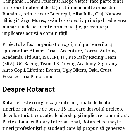
Campania „Condu Prudent! Alege Viața!” face parte dintr-
un proiect național desfășurat în mai multe orașe din
România, printre care București, Alba Iulia, Cluj-Napoca,
Sibiu și Târgu Mureș, având ca obiectiv principal reducerea
numărului de accidente prin educație, prevenție și
implicarea activă a comunității.
Proiectul a fost organizat cu sprijinul partenerilor și
sponsorilor: Allianz Țiriac, Accenture, Coresi, Autoliv,
Academia Titi Aur, ISU, IPJ, IJJ, Pro Rally Racing Team
(ERA), OC Racing Team, LS Driving Academy, Siguranța
Auto Copii, Lifetime Events, Ugly Bikers, Oaki, Crust
Focacceria și Panoramic.
Despre Rotaract
Rotaract este o organizație internațională dedicată
tinerilor cu vârste de peste 18 ani, care dezvoltă proiecte
de voluntariat, educație, leadership și implicare comunitară.
Parte a familiei Rotary International, Rotaract reunește
tineri profesioniști și studenți care își propun să genereze