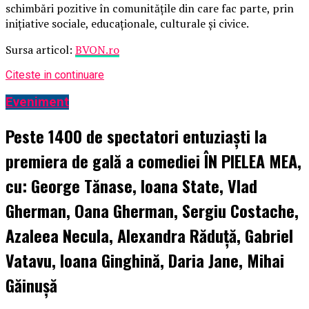
schimbări pozitive în comunitățile din care fac parte, prin
inițiative sociale, educaționale, culturale și civice.
Sursa articol:
BVON.ro
Citeste in continuare
Eveniment
Peste 1400 de spectatori entuziaști la
premiera de gală a comediei ÎN PIELEA MEA,
cu: George Tănase, Ioana State, Vlad
Gherman, Oana Gherman, Sergiu Costache,
Azaleea Necula, Alexandra Răduță, Gabriel
Vatavu, Ioana Ginghină, Daria Jane, Mihai
Găinușă