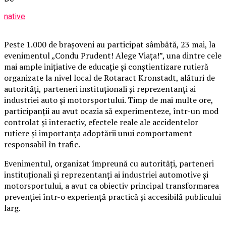
native
Peste 1.000 de brașoveni au participat sâmbătă, 23 mai, la
evenimentul „Condu Prudent! Alege Viața!”, una dintre cele
mai ample inițiative de educație și conștientizare rutieră
organizate la nivel local de Rotaract Kronstadt, alături de
autorități, parteneri instituționali și reprezentanți ai
industriei auto și motorsportului. Timp de mai multe ore,
participanții au avut ocazia să experimenteze, într-un mod
controlat și interactiv, efectele reale ale accidentelor
rutiere și importanța adoptării unui comportament
responsabil în trafic.
Evenimentul, organizat împreună cu autorități, parteneri
instituționali și reprezentanți ai industriei automotive și
motorsportului, a avut ca obiectiv principal transformarea
prevenției într-o experiență practică și accesibilă publicului
larg.