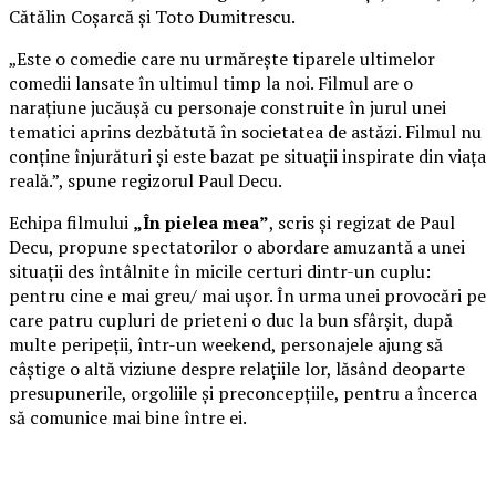
Cătălin Coșarcă și Toto Dumitrescu.
„Este o comedie care nu urmărește tiparele ultimelor
comedii lansate în ultimul timp la noi. Filmul are o
narațiune jucăușă cu personaje construite în jurul unei
tematici aprins dezbătută în societatea de astăzi. Filmul nu
conține înjurături și este bazat pe situații inspirate din viața
reală.”, spune regizorul Paul Decu.
Echipa filmului
„În pielea mea”
, scris și regizat de Paul
Decu, propune spectatorilor o abordare amuzantă a unei
situații des întâlnite în micile certuri dintr-un cuplu:
pentru cine e mai greu/ mai ușor. În urma unei provocări pe
care patru cupluri de prieteni o duc la bun sfârșit, după
multe peripeții, într-un weekend, personajele ajung să
câștige o altă viziune despre relațiile lor, lăsând deoparte
presupunerile, orgoliile și preconcepțiile, pentru a încerca
să comunice mai bine între ei.