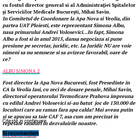
cu fostul director general si al Administraţiei Spitalelor
şi Serviciilor Medicale Bucureşti, Mihai Savin.
In Comitetul de Coordonare la Apa Nova si Veolia, din
partea UAT Ploiesti, este reprezentant Simona Albu,
nasa primarului Andrei Volosevici…In fapt, Simona
Albu a fost si in anul 2015, dansa negociaza si pune
presiune pe secretar, juridic, etc. La Juridic NU are voie
nimeni sa nu semneze si sa avizeze favorabil, oare de
ce?
ALBU SIMONA 2
Fost director la Apa Nova Bucuresti, fost Presedinte in
CA la Veolia Iasi, cu zeci de dosare penale, Mihai Savin,
directorul operatorului Termoficare Prahova impreuna
cu edilul Andrei Volosevici si-au batut joc de 130.000 de
locuitori care au ramas fara apa calda! Mai aveau putin
si se apucau sa taie CAF 7, asa cum am precizat in
Citeste in continuare
repetate randuri in dezvaluirile noastre.
Iti recomandam
DA_Savin Mihai