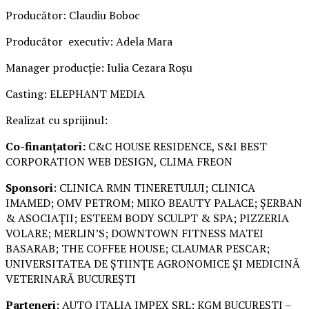
Producător: Claudiu Boboc
Producător executiv: Adela Mara
Manager producție: Iulia Cezara Roșu
Casting: ELEPHANT MEDIA
Realizat cu sprijinul:
Co-finanțatori:
C&C HOUSE RESIDENCE, S&I BEST
CORPORATION WEB DESIGN, CLIMA FREON
Sponsori
: CLINICA RMN TINERETULUI; CLINICA
IMAMED; OMV PETROM; MIKO BEAUTY PALACE; ȘERBAN
& ASOCIAȚII; ESTEEM BODY SCULPT & SPA; PIZZERIA
VOLARE; MERLIN’S; DOWNTOWN FITNESS MATEI
BASARAB; THE COFFEE HOUSE; CLAUMAR PESCAR;
UNIVERSITATEA DE ȘTIINȚE AGRONOMICE ȘI MEDICINĂ
VETERINARĂ BUCUREȘTI
Parteneri
: AUTO ITALIA IMPEX SRL; KGM BUCUREȘTI –