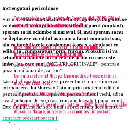
Increngaturi periculoase
Tot ce trebuie sa stii inainte de Summer Well 2026. Ghidul
Auzim ca
Muresan Catalin de la Recop Recycling SRL se
complet pentru editia aniversara de 15 ani
va duce in Turcia pentru a isi schimba parul (implant),
speram sa isi schimbe si naravul. Si, mai speram sa nu
se deplaseze cu edilul asa cum a facut cumnatul sau,
ala cu imobiliarele condamnat (care s-a deplasat cu
În ce mod tehnologia utilizată în toaletele publice
edilul la „cumparaturi” prin Turcia). Probabil isi va
îmbunătățește experiența utilizatorilor
schimba si hainele nu ca cele de acum cu care este
imbracat, care sunt
FAKE-URI „ORIGINALE”- pentru a
poza in milionar de „carton”.
Cum a transformat Nicușor Dan o notă de trecere într-un
Lasand gluma la o parte va prezentam cum s-a incercat
mesaj de stabilitate
introducerea lui Muresan Catalin prin prietenul edilului
pentru a prelua CAF 7, pentru pacura si fierul vechi, adica
cca 2 milioane de euro (asa cum am dezvaluit pana acum).
România evită să fie retrogradată în „JUNK”. Rolul decisiv al lui
Este timpul, macar spre final sa prezentam documentele!
Alexandru Nazare, în trecerea unui nou test important
contract prestari partea 1