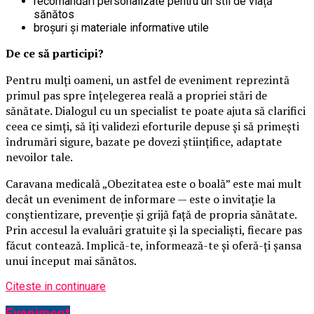
recomandări personalizate pentru un stil de viață
sănătos
broșuri și materiale informative utile
De ce să participi?
Pentru mulți oameni, un astfel de eveniment reprezintă
primul pas spre înțelegerea reală a propriei stări de
sănătate. Dialogul cu un specialist te poate ajuta să clarifici
ceea ce simți, să îți validezi eforturile depuse și să primești
îndrumări sigure, bazate pe dovezi științifice, adaptate
nevoilor tale.
Caravana medicală „Obezitatea este o boală” este mai mult
decât un eveniment de informare — este o invitație la
conștientizare, prevenție și grijă față de propria sănătate.
Prin accesul la evaluări gratuite și la specialiști, fiecare pas
făcut contează. Implică-te, informează-te și oferă-ți șansa
unui început mai sănătos.
Citeste in continuare
Eveniment