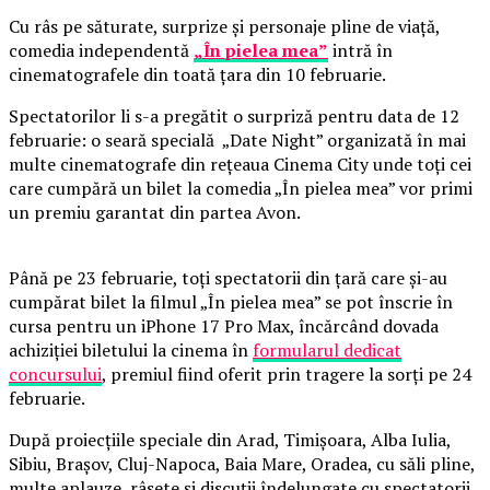
Cu râs pe săturate, surprize și personaje pline de viață,
comedia independentă
„În pielea mea”
intră în
cinematografele din toată țara din 10 februarie.
Spectatorilor li s-a pregătit o surpriză pentru data de 12
februarie: o seară specială „Date Night” organizată în mai
multe cinematografe din rețeaua Cinema City unde toți cei
care cumpără un bilet la comedia „În pielea mea” vor primi
un premiu garantat din partea Avon.
Până pe 23 februarie, toți spectatorii din țară care și-au
cumpărat bilet la filmul „În pielea mea” se pot înscrie în
cursa pentru un iPhone 17 Pro Max, încărcând dovada
achiziției biletului la cinema în
formularul dedicat
concursului
, premiul fiind oferit prin tragere la sorți pe 24
februarie.
După proiecțiile speciale din Arad, Timișoara, Alba Iulia,
Sibiu, Brașov, Cluj-Napoca, Baia Mare, Oradea, cu săli pline,
multe aplauze, râsete și discuții îndelungate cu spectatorii