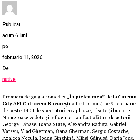
Publicat
acum 6 luni
pe
februarie 11, 2026
De
native
Premiera de gală a comediei
„În pielea mea”
de la
Cinema
City AFI Cotroceni București
a fost primită pe 9 februarie
de peste 1400 de spectatori cu aplauze, râsete și bucurie.
Numeroase vedete și influenceri au fost alături de actorii
George Tănase, Ioana State, Alexandra Răduță, Gabriel
Vatavu, Vlad Gherman, Oana Gherman, Sergiu Costache,
Azaleea Necula, Ioana Ginghină, Mihai Găinușă, Daria Jane,