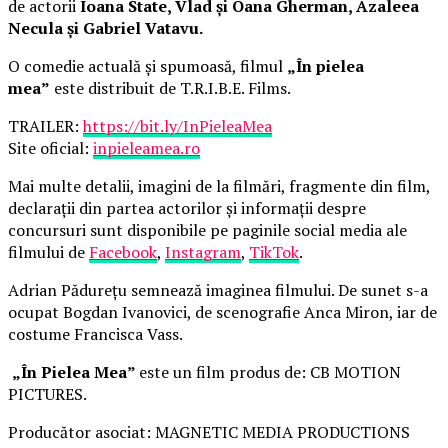
de actorii
Ioana State, Vlad și Oana Gherman, Azaleea
Necula și Gabriel Vatavu.
O comedie actuală și spumoasă, filmul
„În pielea
mea”
este distribuit de T.R.I.B.E. Films.
TRAILER:
https://bit.ly/InPieleaMea
Site oficial:
inpieleamea.ro
Mai multe detalii, imagini de la filmări, fragmente din film,
declarații din partea actorilor și informații despre
concursuri sunt disponibile pe paginile social media ale
filmului de
Facebook
,
Instagram
,
TikTok
.
Adrian Pădurețu semnează imaginea filmului. De sunet s-a
ocupat Bogdan Ivanovici, de scenografie Anca Miron, iar de
costume Francisca Vass.
„În Pielea Mea”
este un film produs de: CB MOTION
PICTURES.
Producător asociat: MAGNETIC MEDIA PRODUCTIONS