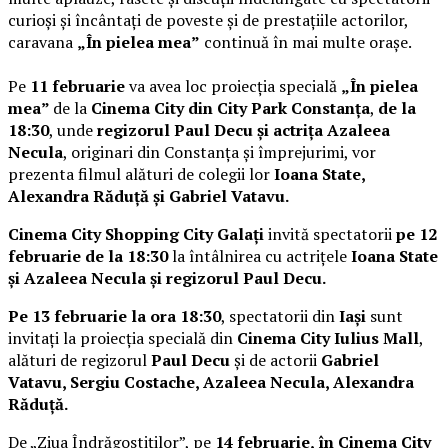
curioși și încântați de poveste și de prestațiile actorilor,
caravana
„În pielea mea”
continuă în mai multe orașe.
Pe
11 februarie
va avea loc proiecția specială
„În pielea
mea”
de la
Cinema City din City Park Constanța
,
de la
18:30
, unde
regizorul Paul Decu și actrița Azaleea
Necula
, originari din Constanța și împrejurimi, vor
prezenta filmul alături de colegii lor
Ioana State,
Alexandra Răduță și Gabriel Vatavu.
Cinema City Shopping City Galați
invită spectatorii
pe 12
februarie de la 18:30
la întâlnirea cu actrițele
Ioana State
și Azaleea Necula și regizorul Paul Decu.
Pe 13 februarie la ora 18:30
, spectatorii din
Iași
sunt
invitați la proiecția specială din
Cinema City Iulius Mall
,
alături de regizorul
Paul Decu
și de actorii
Gabriel
Vatavu, Sergiu Costache, Azaleea Necula, Alexandra
Răduță.
De „Ziua Îndrăgostiților”, pe
14 februarie, în Cinema City