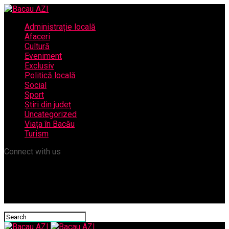
Administrație locală
Afaceri
Cultură
Eveniment
Exclusiv
Politică locală
Social
Sport
Știri din județ
Uncategorized
Viața în Bacău
Turism
Connect with us