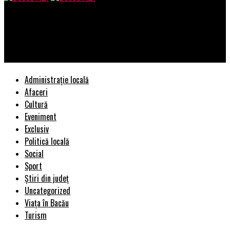
Bacau AZI
Muresan Catalin de la Recop Recycling SRL își schimbă părul,
dar năravul, ba!
Administrație locală
Afaceri
Cultură
Eveniment
Exclusiv
Politică locală
Social
Sport
Știri din județ
Uncategorized
Viața în Bacău
Turism