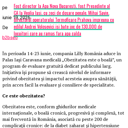
Fost director la Apa Nova Bucuresti, fost Presedinte al
pe
CA la Veolia Iasi, cu zeci de dosare penale, Mihai Savin,
iunie 19, 2026
directorul operatorului Termoficare Prahova impreuna cu
edilul Andrei Volosevici isi bate joc de 130.000 de
De
locuitori care au ramas fara apa calda
b2bseo
În perioada 14-23 iunie, compania Lilly România aduce în
Palas Iași Caravana medicală „Obezitatea este o boală”, un
program de evaluare gratuită dedicat publicului larg.
Inițiativa își propune să crească nivelul de informare
privind obezitatea și impactul acesteia asupra sănătății,
prin acces facil la evaluare și consiliere de specialitate.
Ce este obezitatea?
Obezitatea este, conform ghidurilor medicale
internaționale, o boală cronică, progresivă și complexă, tot
mai frecventă în România, asociată cu peste 200 de
complicații cronice: de la diabet zaharat și hipertensiune