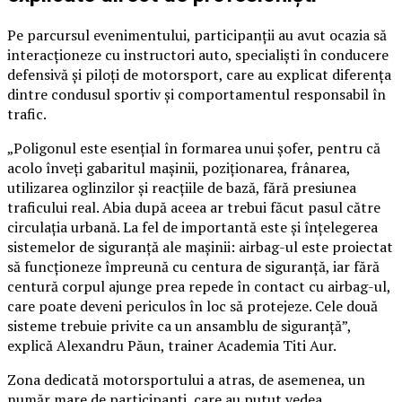
Pe parcursul evenimentului, participanții au avut ocazia să
interacționeze cu instructori auto, specialiști în conducere
defensivă și piloți de motorsport, care au explicat diferența
dintre condusul sportiv și comportamentul responsabil în
trafic.
„Poligonul este esențial în formarea unui șofer, pentru că
acolo înveți gabaritul mașinii, poziționarea, frânarea,
utilizarea oglinzilor și reacțiile de bază, fără presiunea
traficului real. Abia după aceea ar trebui făcut pasul către
circulația urbană. La fel de importantă este și înțelegerea
sistemelor de siguranță ale mașinii: airbag-ul este proiectat
să funcționeze împreună cu centura de siguranță, iar fără
centură corpul ajunge prea repede în contact cu airbag-ul,
care poate deveni periculos în loc să protejeze. Cele două
sisteme trebuie privite ca un ansamblu de siguranță”,
explică Alexandru Păun, trainer Academia Titi Aur.
Zona dedicată motorsportului a atras, de asemenea, un
număr mare de participanți, care au putut vedea