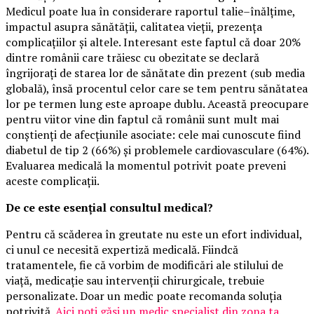
Medicul poate lua în considerare raportul talie–înălțime,
impactul asupra sănătății, calitatea vieții, prezența
complicațiilor și altele. Interesant este faptul că doar 20%
dintre românii care trăiesc cu obezitate se declară
îngrijorați de starea lor de sănătate din prezent (sub media
globală), însă procentul celor care se tem pentru sănătatea
lor pe termen lung este aproape dublu. Această preocupare
pentru viitor vine din faptul că românii sunt mult mai
conștienți de afecțiunile asociate: cele mai cunoscute fiind
diabetul de tip 2 (66%) și problemele cardiovasculare (64%).
Evaluarea medicală la momentul potrivit poate preveni
aceste complicații.
De ce este esențial consultul medical?
Pentru că scăderea în greutate nu este un efort individual,
ci unul ce necesită expertiză medicală. Fiindcă
tratamentele, fie că vorbim de modificări ale stilului de
viață, medicație sau intervenții chirurgicale, trebuie
personalizate. Doar un medic poate recomanda soluția
potrivită.
Aici poți găsi un medic specialist din zona ta
.