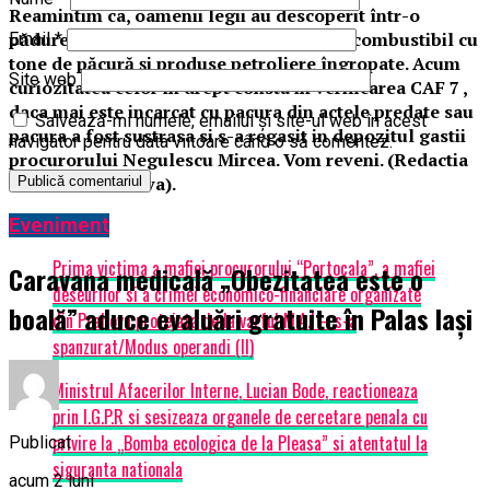
Reamintim ca, oamenii legii au descoperit într-o
pădure din Ploiești, un depozit ilegal de combustibil cu
Email
*
tone de păcură și produse petroliere îngropate. Acum
Site web
curiozitatea celor in drept consta in verificarea CAF 7 ,
daca mai este incarcat cu pacura din actele predate sau
Salvează-mi numele, emailul și site-ul web în acest
pacura a fost sustrasa si s-a regasit in depozitul gastii
navigator pentru data viitoare când o să comentez.
procurorului Negulescu Mircea. Vom reveni. (Redactia
Incisiv de Prahova).
Eveniment
Prima victima a mafiei procurorului “Portocala”, a mafiei
Caravana medicală „Obezitatea este o
deseurilor si a crimei economico-financiare organizate
boală” aduce evaluări gratuite în Palas Iași
din Prahova protejata de la varful M.A.I – s-a
spanzurat/Modus operandi (II)
Ministrul Afacerilor Interne, Lucian Bode, reactioneaza
prin I.G.P.R si sesizeaza organele de cercetare penala cu
privire la „Bomba ecologica de la Pleasa” si atentatul la
Publicat
siguranta nationala
acum 2 luni