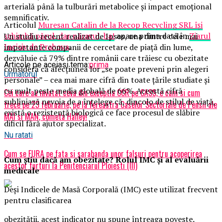
arterială până la tulburări metabolice și impact emoțional
semnificativ.
Articolul
Muresan Catalin de la Recop Recycling SRL își
schimbă părul, dar năravul, ba!
apare prima dată în
Ziarul
Un studiu recent realizat de Ipsos, una dintre cele mai
Incisiv de Prahova
.
importante companii de cercetare de piață din lume,
dezvăluie că 79% dintre românii care trăiesc cu obezitate
Articole pe aceiasi tema:
prima
consideră că afecțiunea lor „se poate preveni prin alegeri
Urmatorul
personale” – cea mai mare cifră din toate țările studiate și
cu mult peste media globală de 66%. Această cifră
Cei care au invatat ceva din exceptia CCR pe CASS, e cam si cum
subliniază nevoia de a înțelege că, dincolo de stilul de viață,
trece pe 23 februarie, pe la fereastra Caselor Sectoriale de Pensii ale
există o rezistență biologică ce face procesul de slăbire
MAI si MAN, cometa Halley!
dificil fără ajutor specializat.
Nu ratati
Cum se FURA pe fata si sarabanda unor falsuri pentru acoperirea
Cum știu dacă am obezitate? Rolul IMC și al evaluării
acestor furturi la Penitenciarul Ploiesti (III)
medicale
Deși Indicele de Masă Corporală (IMC) este utilizat frecvent
pentru clasificarea
obezității, acest indicator nu spune întreaga poveste.