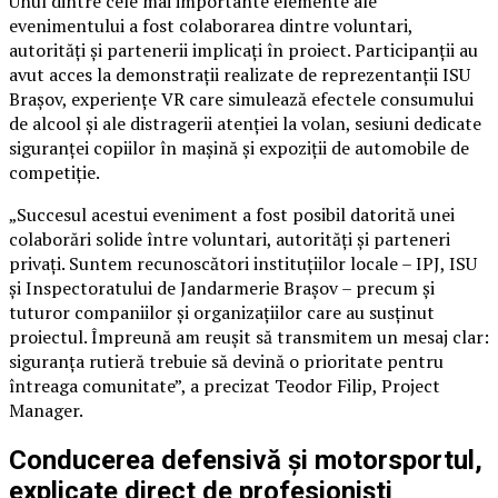
Unul dintre cele mai importante elemente ale
evenimentului a fost colaborarea dintre voluntari,
autorități și partenerii implicați în proiect. Participanții au
avut acces la demonstrații realizate de reprezentanții ISU
Brașov, experiențe VR care simulează efectele consumului
de alcool și ale distragerii atenției la volan, sesiuni dedicate
siguranței copiilor în mașină și expoziții de automobile de
competiție.
„Succesul acestui eveniment a fost posibil datorită unei
colaborări solide între voluntari, autorități și parteneri
privați. Suntem recunoscători instituțiilor locale – IPJ, ISU
și Inspectoratului de Jandarmerie Brașov – precum și
tuturor companiilor și organizațiilor care au susținut
proiectul. Împreună am reușit să transmitem un mesaj clar:
siguranța rutieră trebuie să devină o prioritate pentru
întreaga comunitate”, a precizat Teodor Filip, Project
Manager.
Conducerea defensivă și motorsportul,
explicate direct de profesioniști