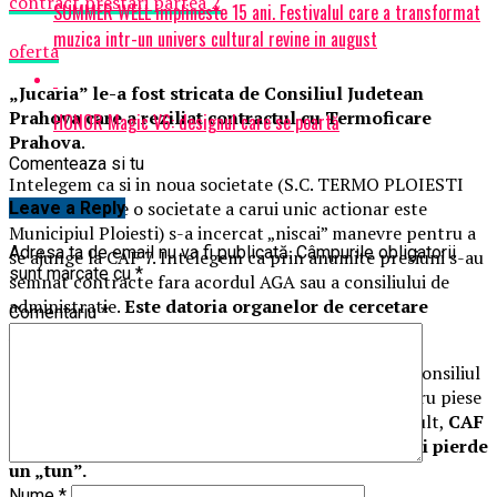
contract prestari partea 2
SUMMER WELL implineste 15 ani. Festivalul care a transformat
muzica intr-un univers cultural revine in august
oferta
„Jucaria” le-a fost stricata de Consiliul Judetean
Prahova care a reziliat contractul cu Termoficare
HONOR Magic V6: designul care se poartă
Prahova
.
Comenteaza si tu
Intelegem ca si in noua societate (S.C. TERMO PLOIESTI
S.R.L. care este o societate a carui unic actionar este
Leave a Reply
Municipiul Ploiesti) s-a incercat „niscai” manevre pentru a
Adresa ta de email nu va fi publicată.
Câmpurile obligatorii
se ajunge la CAF 7. Intelegem ca prin anumite presiuni s-au
sunt marcate cu
*
semnat contracte fara acordul AGA sau a consiliului de
administratie.
Este datoria organelor de cercetare
Comentariu
*
penala sa verifice aceste aspecte.
Chiar daca edilul a solicitat cu disperare ca cei din Consiliul
Judetean Prahova sa ii predea CAF 7, chipurile pentru piese
de schimb (sanchi!), acesta NU a fost predat. Mai mult,
CAF
1 si CAF 7 vor fi scoase la licitatie asa ca …se mai pierde
un „tun”.
Nume
*