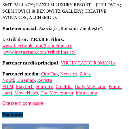
SMT PALLADY; RAZELM LUXURY RESORT – JURILOVCA;
SCEMTOVICI & BENOWITZ GALLERY; CREATIVE
AVOCADOS; ALCHEMICO.
Partener social
: Asociația „România Zâmbește”.
Distribuitor:
T.R.I.B.E. Films
.
www.facebook.com/TribeFilms.ro
–
www.instagram.com/tribefilms.ro/
Partener media principal
:
VIRGIN RADIO ROMANIA
Parteneri media
:
CineFan
,
News.ro
,
Zile și
Nopți
,
Cinemap
,
Revista
FILM
,
Playtech
,
Happ.ro
,
Cinefilia
,
Daily Magazine
,
Filme-
carti
,
MovieNews
,
The Movienator
,
Munteanu
.
Citeste in continuare
Parteneri