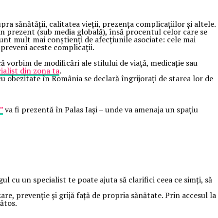
 sănătății, calitatea vieții, prezența complicațiilor și altele.
in prezent (sub media globală), însă procentul celor care se
nt mult mai conștienți de afecțiunile asociate: cele mai
preveni aceste complicații.
 vorbim de modificări ale stilului de viață, medicație sau
ialist din zona ta
.
u obezitate în România se declară îngrijorați de starea lor de
”
va fi prezentă în Palas Iași – unde va amenaja un spațiu
 cu un specialist te poate ajuta să clarifici ceea ce simți, să
e, prevenție și grijă față de propria sănătate. Prin accesul la
nătos.