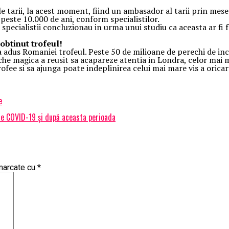
tarii, la acest moment, fiind un ambasador al tarii prin meseri
 peste 10.000 de ani, conform specialistilor.
r specialistii concluzionau in urma unui studiu ca aceasta ar fi
 obtinut trofeul!
 a adus Romaniei trofeul. Peste 50 de milioane de perechi de inc
he magica a reusit sa acapareze atentia in Londra, celor mai m
rofee si sa ajunga poate indeplinirea celui mai mare vis a oric
e
 de COVID-19 și după aceasta perioada
 marcate cu
*