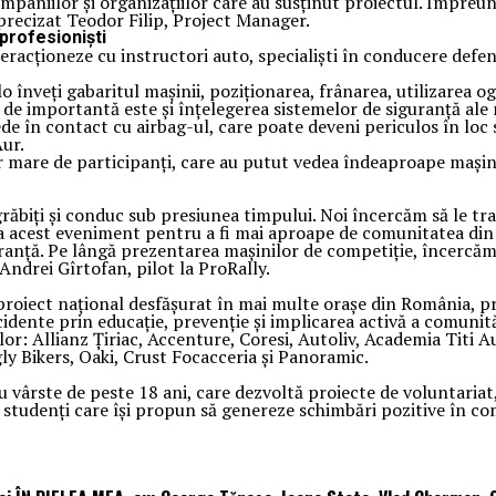
paniilor și organizațiilor care au susținut proiectul. Împreun
precizat Teodor Filip, Project Manager.
profesioniști
eracționeze cu instructori auto, specialiști în conducere defens
înveți gabaritul mașinii, poziționarea, frânarea, utilizarea ogli
el de importantă este și înțelegerea sistemelor de siguranță al
de în contact cu airbag-ul, care poate deveni periculos în loc
Aur.
are de participanți, care au putut vedea îndeaproape mașini d
biți și conduc sub presiunea timpului. Noi încercăm să le trans
 la acest eveniment pentru a fi mai aproape de comunitatea di
guranță. Pe lângă prezentarea mașinilor de competiție, încercă
 Andrei Gîrtofan, pilot la ProRally.
oiect național desfășurat în mai multe orașe din România, prin
dente prin educație, prevenție și implicarea activă a comunită
ilor: Allianz Țiriac, Accenture, Coresi, Autoliv, Academia Titi 
ly Bikers, Oaki, Crust Focacceria și Panoramic.
u vârste de peste 18 ani, care dezvoltă proiecte de voluntariat,
studenți care își propun să genereze schimbări pozitive în comun