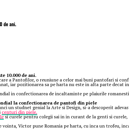
 de ani.
e 10.000 de ani.
re a Pantofilor, o reuniune a celor mai buni pantofari si confe
at, iar pozitionarea sa pe harta nu este in alta parte decat in 
dial in confectionarea de incaltaminte pe plaiurile romanesti,
ondial la confectionarea de pantofi din piele
unci un studnet genial la Arte si Design, si-a descoperit adeva
i
centuri din piele.
le
si curele pentru colegii sai in in curant de la genti si curele
de vointa, Victor pune Romania pe harta, cu inca un trofeu, in