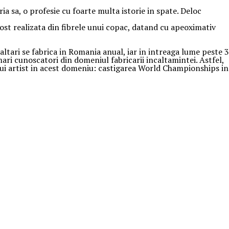
a sa, o profesie cu foarte multa istorie in spate. Deloc
 fost realizata din fibrele unui copac, datand cu apeoximativ
altari se fabrica in Romania anual, iar in intreaga lume peste 3
ari cunoscatori din domeniul fabricarii incaltamintei. Astfel,
arui artist in acest domeniu: castigarea World Championships in