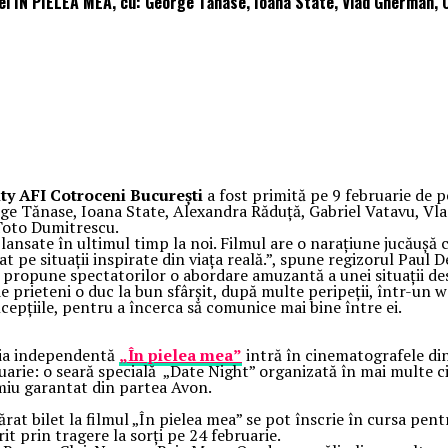
iei ÎN PIELEA MEA, cu: George Tănase, Ioana State, Vlad Gherman,
ty AFI Cotroceni București
a fost primită pe 9 februarie de p
eorge Tănase, Ioana State, Alexandra Răduță, Gabriel Vatavu, 
 Toto Dumitrescu.
ansate în ultimul timp la noi. Filmul are o narațiune jucăușă 
at pe situații inspirate din viața reală.”, spune regizorul Paul D
u, propune spectatorilor o abordare amuzantă a unei situații de
e prieteni o duc la bun sfârșit, după multe peripeții, într-un 
ncepțiile, pentru a încerca să comunice mai bine între ei.
edia independentă
„În pielea mea”
intră în cinematografele din
ruarie: o seară specială „Date Night” organizată în mai multe 
miu garantat din partea Avon.
ărat bilet la filmul „În pielea mea” se pot înscrie în cursa pen
rit prin tragere la sorți pe 24 februarie.