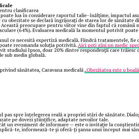
dicale
entru clasificarea
oate lua în considerare raportul talie–înălțime, impactul asupra
cu obezitate se declară îngrijorați de starea lor de sănătate d
ceastă preocupare pentru viitor vine din faptul că românii su
asculare (64%). Evaluarea medicală la momentul potrivit poate 
nul ce necesită expertiză medicală. Fiindcă tratamentele, fie că
 poate recomanda soluția potrivită.
Aici poți găsi un medic spec
it studiului Ipsos, doar 20% dintre respondenții care trăiesc c
e sub media globală.
e privind sănătatea, Caravana medicală
„Obezitatea este o boală
as spre înțelegerea reală a propriei stări de sănătate. Dialogul
azate pe dovezi științifice, adaptate nevoilor tale.
t un eveniment de informare — este o invitație la conștientizar
 Implică-te, informează-te și oferă-ți șansa unui început mai să