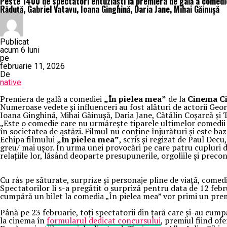
Peste 1400 de spectatori entuziaști la premiera de gală a comed
Răduță, Gabriel Vatavu, Ioana Ginghină, Daria Jane, Mihai Găinușă
Publicat
acum 6 luni
pe
februarie 11, 2026
De
native
Premiera de gală a comediei
„În pielea mea”
de la
Cinema Ci
Numeroase vedete și influenceri au fost alături de actorii G
Ioana Ginghină, Mihai Găinușă, Daria Jane, Cătălin Coșarcă și
„Este o comedie care nu urmărește tiparele ultimelor comedii l
în societatea de astăzi. Filmul nu conține înjurături și este baz
Echipa filmului
„În pielea mea”
, scris și regizat de Paul Dec
greu/ mai ușor. În urma unei provocări pe care patru cupluri d
relațiile lor, lăsând deoparte presupunerile, orgoliile și preco
Cu râs pe săturate, surprize și personaje pline de viață, com
Spectatorilor li s-a pregătit o surpriză pentru data de 12 feb
cumpără un bilet la comedia „În pielea mea” vor primi un pre
Până pe 23 februarie, toți spectatorii din țară care și-au cump
la cinema în
formularul dedicat concursului
, premiul fiind ofe