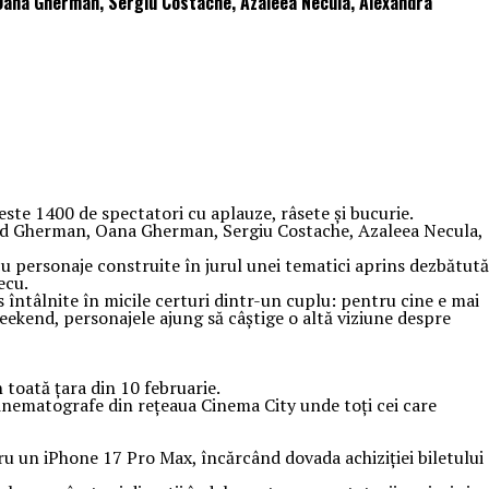
 Oana Gherman, Sergiu Costache, Azaleea Necula, Alexandra
este 1400 de spectatori cu aplauze, râsete și bucurie.
Vlad Gherman, Oana Gherman, Sergiu Costache, Azaleea Necula,
cu personaje construite în jurul unei tematici aprins dezbătută
ecu.
s întâlnite în micile certuri dintr-un cuplu: pentru cine e mai
weekend, personajele ajung să câștige o altă viziune despre
 toată țara din 10 februarie.
cinematografe din rețeaua Cinema City unde toți cei care
tru un iPhone 17 Pro Max, încărcând dovada achiziției biletului