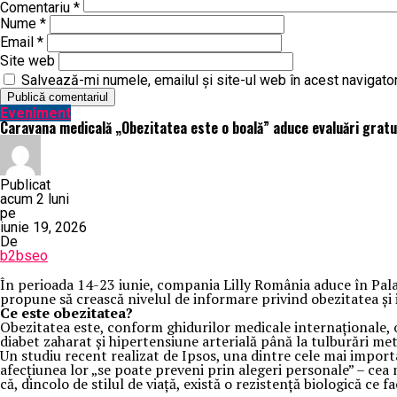
Comentariu
*
Nume
*
Email
*
Site web
Salvează-mi numele, emailul și site-ul web în acest navigato
Eveniment
Caravana medicală „Obezitatea este o boală” aduce evaluări gratui
Publicat
acum 2 luni
pe
iunie 19, 2026
De
b2bseo
În perioada 14-23 iunie, compania Lilly România aduce în Palas
propune să crească nivelul de informare privind obezitatea și im
Ce este obezitatea?
Obezitatea este, conform ghidurilor medicale internaționale, o
diabet zaharat și hipertensiune arterială până la tulburări me
Un studiu recent realizat de Ipsos, una dintre cele mai import
afecțiunea lor „se poate preveni prin alegeri personale” – cea 
că, dincolo de stilul de viață, există o rezistență biologică ce fa