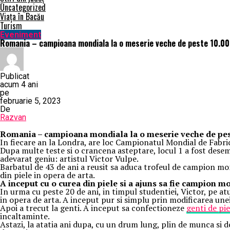
Uncategorized
Viața în Bacău
Turism
Eveniment
Romania – campioana mondiala la o meserie veche de peste 10.000
Publicat
acum 4 ani
pe
februarie 5, 2023
De
Razvan
Romania – campioana mondiala la o meserie veche de pest
In fiecare an la Londra, are loc Campionatul Mondial de Fabrica
Dupa multe teste si o crancena asteptare, locul 1 a fost desemn
adevarat geniu: artistul Victor Vulpe.
Barbatul de 43 de ani a reusit sa aduca trofeul de campion mon
din piele in opera de arta.
A inceput cu o curea din piele si a ajuns sa fie campion m
In urma cu peste 20 de ani, in timpul studentiei, Victor, pe at
in opera de arta. A inceput pur si simplu prin modificarea une
Apoi a trecut la genti. A inceput sa confectioneze
genti de pie
incaltaminte.
Astazi, la atatia ani dupa, cu un drum lung, plin de munca si 