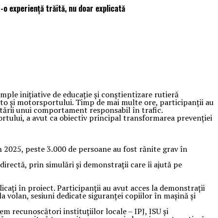
-o experiență trăită, nu doar explicată
ple inițiative de educație și conștientizare rutieră
auto și motorsportului. Timp de mai multe ore, participanții au
ptării unui comportament responsabil în trafic.
rtului, a avut ca obiectiv principal transformarea prevenției
În 2025, peste 3.000 de persoane au fost rănite grav în
rectă, prin simulări și demonstrații care îi ajută pe
cați în proiect. Participanții au avut acces la demonstrații
a volan, sesiuni dedicate siguranței copiilor în mașină și
em recunoscători instituțiilor locale – IPJ, ISU și