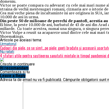
domeniu.
Victor se poate compara cu adevarat cu cele mai mari nume ale 
straina de vechii mestesugari romani, cizmaria are o istorie de
Cea mai veche piesa de incaltaminte isi are originea in SUA, ia
10.000 de ani in urma.
Din peste 50 de milioane de perechi de pantofi, acestia au
Ei bine, la peste 10.000 de ani, barbatul de 43 de ani din Arad
miliarde. Cu toate acestea, numai una singura, o singura perec
Victor Vulpe a reusit sa acapareze unul dintre cele mai mari t
Shoemakings.
Articole pe aceiasi tema:
Urmatorul
Cadouri din piele, ce se simt…pe piele: genți brodate și accesorii asortat
Nu ratati
4 sfaturi utile pentru sustinerea sanatatii mintale in timpul pandemiei
Citeste in continuare
Iti recomandam
Comenteaza si tu
Leave a Reply
Adresa ta de email nu va fi publicată.
Câmpurile obligatorii sunt