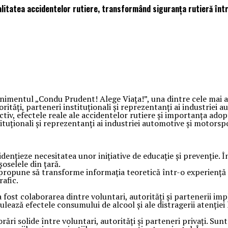
alitatea accidentelor rutiere, transformând siguranța rutieră într
nimentul „Condu Prudent! Alege Viața!”, una dintre cele mai am
rități, parteneri instituționali și reprezentanți ai industriei 
tiv, efectele reale ale accidentelor rutiere și importanța ado
tuționali și reprezentanți ai industriei automotive și motorspo
dențieze necesitatea unor inițiative de educație și prevenție. 
șoselele din țară.
ropune să transforme informația teoretică într-o experiență di
rafic.
st colaborarea dintre voluntari, autorități și partenerii impli
ează efectele consumului de alcool și ale distragerii atenției l
ări solide între voluntari, autorități și parteneri privați. Sunt