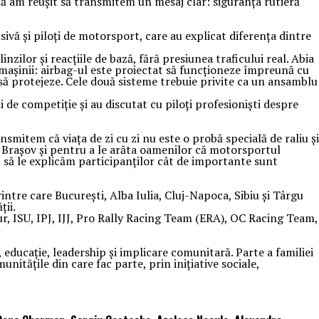
ă am reușit să transmitem un mesaj clar: siguranța rutieră
ivă și piloți de motorsport, care au explicat diferența dintre
nzilor și reacțiile de bază, fără presiunea traficului real. Abia
e mașinii: airbag-ul este proiectat să funcționeze împreună cu
 să protejeze. Cele două sisteme trebuie privite ca un ansamblu
e competiție și au discutat cu piloți profesioniști despre
mitem că viața de zi cu zi nu este o probă specială de raliu și
n Brașov și pentru a le arăta oamenilor că motorsportul
m să le explicăm participanților cât de importante sunt
tre care București, Alba Iulia, Cluj-Napoca, Sibiu și Târgu
ții.
Aur, ISU, IPJ, IJJ, Pro Rally Racing Team (ERA), OC Racing Team,
 educație, leadership și implicare comunitară. Parte a familiei
itățile din care fac parte, prin inițiative sociale,