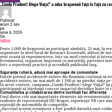
Eveniment
„Condu Prudent! Alege Viața!” a adus brașovenii față în față cu re
Publicat
acum 2 luni
pe
iunie 6, 2026
De
native
Peste 1.000 de brașoveni au participat sâmbătă, 23 mai, la eve
organizate la nivel local de Rotaract Kronstadt, alături de auto
avut ocazia să experimenteze, într-un mod controlat și interac
Evenimentul, organizat împreună cu autorități, parteneri insti
într-o experiență practică și accesibilă publicului larg.
Siguranța rutieră, adusă mai aproape de comunitate
Datele privind accidentele rutiere din România continuă să evi
accidente rutiere, iar mai mult de 1.300 și-au pierdut viața pe 
În acest context, campania „Condu Prudent! Alege Viața!” își p
participanți să înțeleagă concret impactul deciziilor luate în t
Comunitatea și colaborarea dintre instituții fac diferența
Unul dintre cele mai importante elemente ale evenimentului a fo
realizate de reprezentanții ISU Brașov, experiențe VR care simul
expoziții de automobile de competiție.
„Succesul acestui eveniment a fost posibil datorită unei colabor