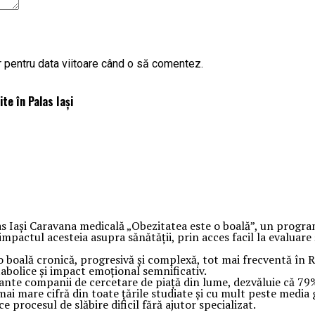
r pentru data viitoare când o să comentez.
te în Palas Iași
 Iași Caravana medicală „Obezitatea este o boală”, un program d
pactul acesteia asupra sănătății, prin acces facil la evaluare ș
 boală cronică, progresivă și complexă, tot mai frecventă în R
tabolice și impact emoțional semnificativ.
ante companii de cercetare de piață din lume, dezvăluie că 79%
mai mare cifră din toate țările studiate și cu mult peste media 
ce procesul de slăbire dificil fără ajutor specializat.