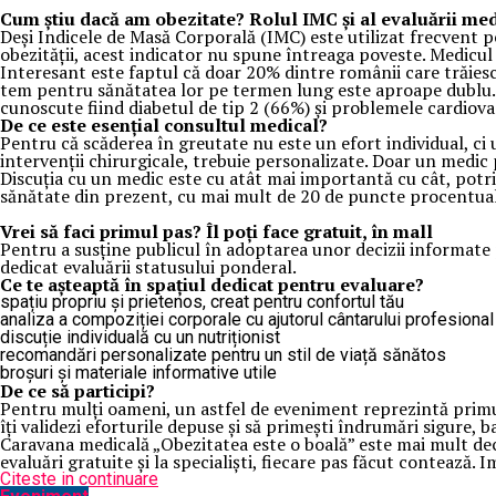
Cum știu dacă am obezitate? Rolul IMC și al evaluării me
Deși Indicele de Masă Corporală (IMC) este utilizat frecvent p
obezității, acest indicator nu spune întreaga poveste. Medicul p
Interesant este faptul că doar 20% dintre românii care trăiesc 
tem pentru sănătatea lor pe termen lung este aproape dublu. A
cunoscute fiind diabetul de tip 2 (66%) și problemele cardiov
De ce este esențial consultul medical?
Pentru că scăderea în greutate nu este un efort individual, ci u
intervenții chirurgicale, trebuie personalizate. Doar un medic
Discuția cu un medic este cu atât mai importantă cu cât, potriv
sănătate din prezent, cu mai mult de 20 de puncte procentual
Vrei să faci primul pas? Îl poți face gratuit, în mall
Pentru a susține publicul în adoptarea unor decizii informat
dedicat evaluării statusului ponderal.
Ce te așteaptă în spațiul dedicat pentru evaluare?
spațiu propriu și prietenos, creat pentru confortul tău
analiza a compoziției corporale cu ajutorul cântarului profesional
discuție individuală cu un nutriționist
recomandări personalizate pentru un stil de viață sănătos
broșuri și materiale informative utile
De ce să participi?
Pentru mulți oameni, un astfel de eveniment reprezintă primul p
îți validezi eforturile depuse și să primești îndrumări sigure, b
Caravana medicală „Obezitatea este o boală” este mai mult decâ
evaluări gratuite și la specialiști, fiecare pas făcut contează.
Citeste in continuare