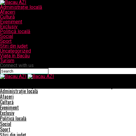
Administrație locală
Afaceri
Cultură
Eveniment
Exclusiv
Politică locală
Social
Sport
Știri din județ
Uncategorized
Viața în Bacău
Turism
Connect with us
Bacau AZI
Romania – campioana mondiala la o meserie veche de peste 10.000
Administrație locală
Afaceri
Cultură
Eveniment
Exclusiv
Politică locală
Social
Sport
Știri din județ