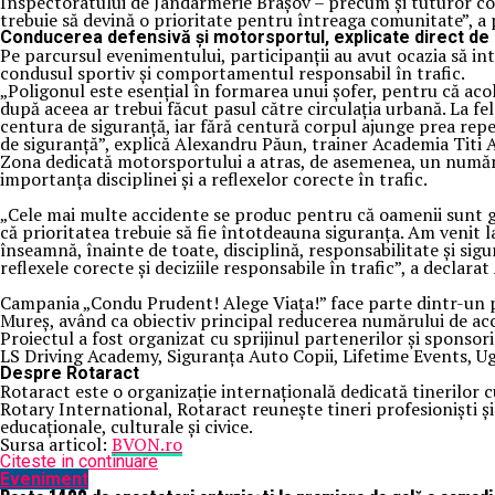
Inspectoratului de Jandarmerie Brașov – precum și tuturor com
trebuie să devină o prioritate pentru întreaga comunitate”, a 
Conducerea defensivă și motorsportul, explicate direct de 
Pe parcursul evenimentului, participanții au avut ocazia să int
condusul sportiv și comportamentul responsabil în trafic.
„Poligonul este esențial în formarea unui șofer, pentru că acolo 
după aceea ar trebui făcut pasul către circulația urbană. La f
centura de siguranță, iar fără centură corpul ajunge prea repe
de siguranță”, explică Alexandru Păun, trainer Academia Titi 
Zona dedicată motorsportului a atras, de asemenea, un număr m
importanța disciplinei și a reflexelor corecte în trafic.
„Cele mai multe accidente se produc pentru că oamenii sunt gră
că prioritatea trebuie să fie întotdeauna siguranța. Am venit
înseamnă, înainte de toate, disciplină, responsabilitate și si
reflexele corecte și deciziile responsabile în trafic”, a declarat
Campania „Condu Prudent! Alege Viața!” face parte dintr-un pr
Mureș, având ca obiectiv principal reducerea numărului de acci
Proiectul a fost organizat cu sprijinul partenerilor și sponsor
LS Driving Academy, Siguranța Auto Copii, Lifetime Events, Ug
Despre Rotaract
Rotaract este o organizație internațională dedicată tinerilor c
Rotary International, Rotaract reunește tineri profesioniști și 
educaționale, culturale și civice.
Sursa articol:
BVON.ro
Citeste in continuare
Eveniment