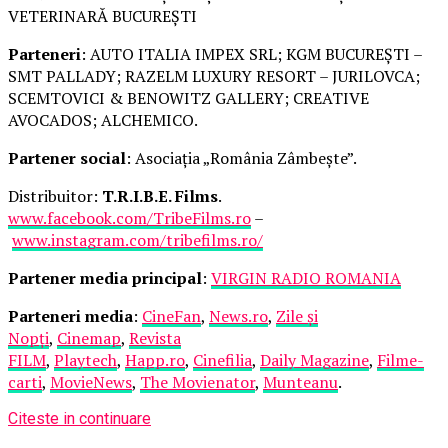
VETERINARĂ BUCUREȘTI
Parteneri
: AUTO ITALIA IMPEX SRL; KGM BUCUREȘTI –
SMT PALLADY; RAZELM LUXURY RESORT – JURILOVCA;
SCEMTOVICI & BENOWITZ GALLERY; CREATIVE
AVOCADOS; ALCHEMICO.
Partener social
: Asociația „România Zâmbește”.
Distribuitor:
T.R.I.B.E. Films
.
www.facebook.com/TribeFilms.ro
–
www.instagram.com/tribefilms.ro/
Partener media principal
:
VIRGIN RADIO ROMANIA
Parteneri media
:
CineFan
,
News.ro
,
Zile și
Nopți
,
Cinemap
,
Revista
FILM
,
Playtech
,
Happ.ro
,
Cinefilia
,
Daily Magazine
,
Filme-
carti
,
MovieNews
,
The Movienator
,
Munteanu
.
Citeste in continuare