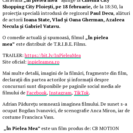
Shopping City Ploiești, pe 18 februarie,
de la 18:30, la
proiecția specială introdusă de regizorul
Paul Decu
, alături
de actorii
Ioana State, Vlad și Oana Gherman, Azaleea
Necula și Gabriel Vatavu.
O comedie actuală și spumoasă, filmul
„În pielea
mea”
este distribuit de T.R.I.B.E. Films.
TRAILER:
https://bit.ly/InPieleaMea
Site oficial:
inpieleamea.ro
Mai multe detalii, imagini de la filmări, fragmente din film,
declarații din partea actorilor și informații despre
concursuri sunt disponibile pe paginile social media ale
filmului de
Facebook
,
Instagram
,
TikTok
.
Adrian Pădurețu semnează imaginea filmului. De sunet s-a
ocupat Bogdan Ivanovici, de scenografie Anca Miron, iar de
costume Francisca Vass.
„În Pielea Mea”
este un film produs de: CB MOTION