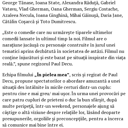
George Tănase, Ioana State, Alexandra Răduță, Gabriel
Vatavu, Vlad Gherman, Oana Gherman, Sergiu Costache,
Azaleea Necula, Ioana Ginghină, Mihai Găinușă, Daria Jane,
Cătălin Coșarcă și Toto Dumitrescu.
„Este o comedie care nu urmărește tiparele ultimelor
comedii lansate în ultimul timp la noi. Filmul are o
narațiune jucăușă cu personaje construite în jurul unei
tematici aprins dezbătută în societatea de astăzi. Filmul nu
conține înjurături și este bazat pe situații inspirate din viața
reală.”, spune regizorul Paul Decu.
Echipa filmului
„În pielea mea”
, scris și regizat de Paul
Decu, propune spectatorilor o abordare amuzantă a unei
situații des întâlnite în micile certuri dintr-un cuplu:
pentru cine e mai greu/ mai ușor. În urma unei provocări pe
care patru cupluri de prieteni o duc la bun sfârșit, după
multe peripeții, într-un weekend, personajele ajung să
câștige o altă viziune despre relațiile lor, lăsând deoparte
presupunerile, orgoliile și preconcepțiile, pentru a încerca
să comunice mai bine între ei.