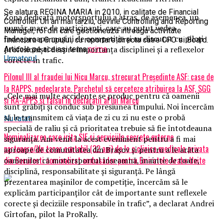
Se alatura REGINA MARIA in 2010, in calitate de Financial
Zona dedicată motorsportului a atras, de asemenea, un
Controller. Un an mai tarziu, devine Controlling and Reporting
număr mare de participanți, care au putut vedea
Manager, rol din care gestioneaza intreaga activitate
îndeaproape mașini de competiție și au discutat cu piloți
financiara a Grupului, cu raportare directa catre CFO si Board.
profesioniști despre importanța disciplinei și a reflexelor
Articole pe aceiasi tema:
prima
Urmatorul
corecte în trafic.
Pilonul III al fraudei lui Nicu Marcu, strecurat Preşedinte ASF: case de
la RAPPS, nedeclarate. Parchetul să cerceteze atribuirea la ASF, SGG
„Cele mai multe accidente se produc pentru că oamenii
şi RA-APPS şi falsul în declaraţii al lui Marcu
sunt grăbiți și conduc sub presiunea timpului. Noi încercăm
să le transmitem că viața de zi cu zi nu este o probă
Nu ratati
specială de raliu și că prioritatea trebuie să fie întotdeauna
Nominalizarea care irita SIE si serviciile secrete externe
siguranța. Am venit la acest eveniment pentru a fi mai
partenere/Un tanar contabil (32 ani) de la o clinica medicala privata
aproape de comunitatea din Brașov și pentru a le arăta
din Bucuresti nominalizat ambasador pentru Emiratele Arabe Unite
oamenilor că motorsportul înseamnă, înainte de toate,
disciplină, responsabilitate și siguranță. Pe lângă
prezentarea mașinilor de competiție, încercăm să le
explicăm participanților cât de importante sunt reflexele
corecte și deciziile responsabile în trafic”, a declarat Andrei
Gîrtofan, pilot la ProRally.