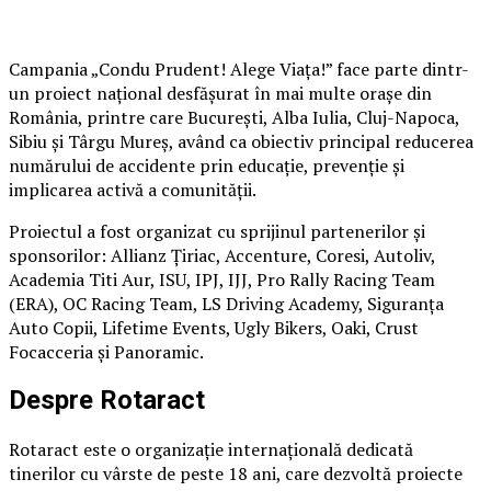
Campania „Condu Prudent! Alege Viața!” face parte dintr-
un proiect național desfășurat în mai multe orașe din
România, printre care București, Alba Iulia, Cluj-Napoca,
Sibiu și Târgu Mureș, având ca obiectiv principal reducerea
numărului de accidente prin educație, prevenție și
implicarea activă a comunității.
Proiectul a fost organizat cu sprijinul partenerilor și
sponsorilor: Allianz Țiriac, Accenture, Coresi, Autoliv,
Academia Titi Aur, ISU, IPJ, IJJ, Pro Rally Racing Team
(ERA), OC Racing Team, LS Driving Academy, Siguranța
Auto Copii, Lifetime Events, Ugly Bikers, Oaki, Crust
Focacceria și Panoramic.
Despre Rotaract
Rotaract este o organizație internațională dedicată
tinerilor cu vârste de peste 18 ani, care dezvoltă proiecte