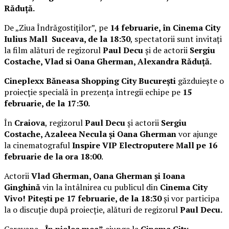
Răduță.
De „Ziua Îndrăgostiților”, pe
14 februarie, în Cinema City
Iulius Mall Suceava, de la 18:30
, spectatorii sunt invitați
la film alături de regizorul
Paul Decu
și de actorii
Sergiu
Costache, Vlad si Oana Gherman, Alexandra Răduță.
Cineplexx Băneasa Shopping City București
găzduiește o
proiecție specială în prezența întregii echipe pe
15
februarie, de la 17:30.
În
Craiova
, regizorul
Paul Decu
și actorii
Sergiu
Costache, Azaleea Necula și Oana Gherman
vor ajunge
la cinematograful
Inspire VIP Electroputere Mall pe 16
februarie de la ora 18:00
.
Actorii
Vlad Gherman, Oana Gherman și Ioana
Ginghină
vin la întâlnirea cu publicul din
Cinema City
Vivo! Pitești pe 17 februarie, de la 18:30
și vor participa
la o discuție după proiecție, alături de regizorul
Paul Decu.
Caravana
„În pielea mea”
ajunge la
Cinema City