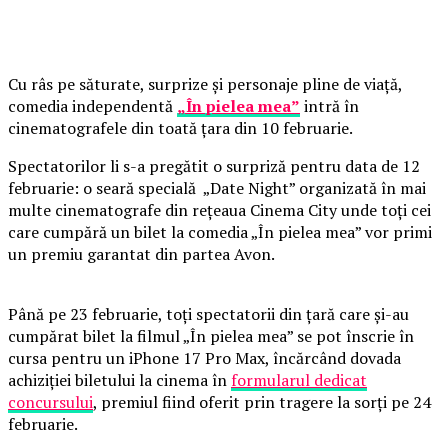
Cu râs pe săturate, surprize și personaje pline de viață,
comedia independentă
„În pielea mea”
intră în
cinematografele din toată țara din 10 februarie.
Spectatorilor li s-a pregătit o surpriză pentru data de 12
februarie: o seară specială „Date Night” organizată în mai
multe cinematografe din rețeaua Cinema City unde toți cei
care cumpără un bilet la comedia „În pielea mea” vor primi
un premiu garantat din partea Avon.
Până pe 23 februarie, toți spectatorii din țară care și-au
cumpărat bilet la filmul „În pielea mea” se pot înscrie în
cursa pentru un iPhone 17 Pro Max, încărcând dovada
achiziției biletului la cinema în
formularul dedicat
concursului
, premiul fiind oferit prin tragere la sorți pe 24
februarie.