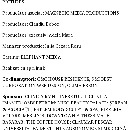
PICTURES.
Producător asociat: MAGNETIC MEDIA PRODUCTIONS
Producător: Claudiu Boboc
Producător executiv: Adela Mara
Manager producție: Iulia Cezara Roșu
Casting: ELEPHANT MEDIA
Realizat cu sprijinul:
Co-finanțatori:
C&C HOUSE RESIDENCE, S&I BEST
CORPORATION WEB DESIGN, CLIMA FREON
Sponsori
: CLINICA RMN TINERETULUI; CLINICA
IMAMED; OMV PETROM; MIKO BEAUTY PALACE; ȘERBAN
& ASOCIAȚII; ESTEEM BODY SCULPT & SPA; PIZZERIA
VOLARE; MERLIN’S; DOWNTOWN FITNESS MATEI
BASARAB; THE COFFEE HOUSE; CLAUMAR PESCAR;
UNIVERSITATEA DE ȘTIINȚE AGRONOMICE ȘI MEDICINĂ