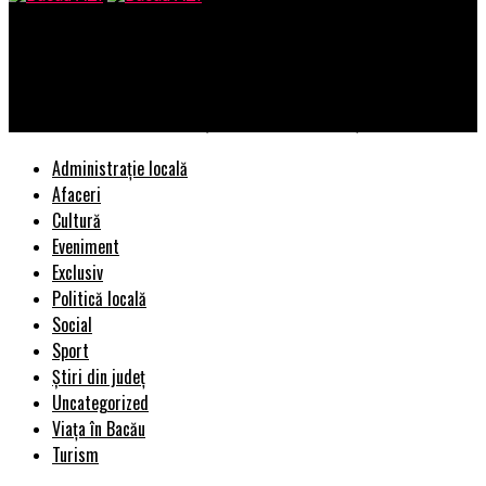
Bacau AZI
Cristian Diaconescu, preşedintele Partidului Mişcarea
Populară: „Fals, uz de fals și uzurpare de calități oficiale”!
Administrație locală
Afaceri
Cultură
Eveniment
Exclusiv
Politică locală
Social
Sport
Știri din județ
Uncategorized
Viața în Bacău
Turism