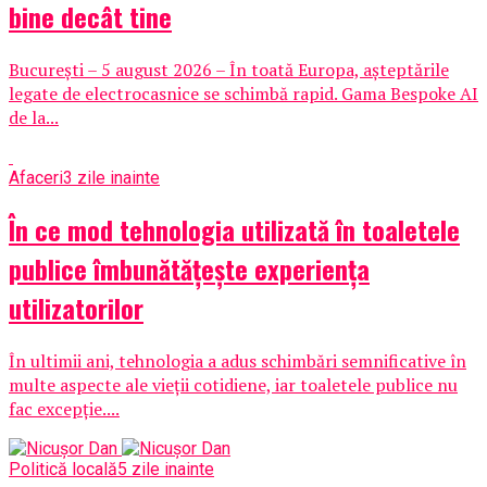
bine decât tine
București – 5 august 2026 – În toată Europa, așteptările
legate de electrocasnice se schimbă rapid. Gama Bespoke AI
de la...
Afaceri
3 zile inainte
În ce mod tehnologia utilizată în toaletele
publice îmbunătățește experiența
utilizatorilor
În ultimii ani, tehnologia a adus schimbări semnificative în
multe aspecte ale vieții cotidiene, iar toaletele publice nu
fac excepție....
Politică locală
5 zile inainte