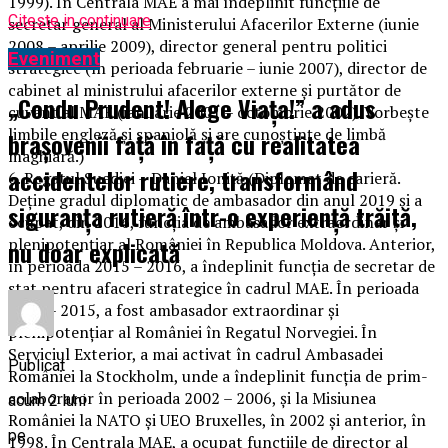
1999). În Centrala MAE a mai îndeplinit funcțiile de
Citeste in continuare
secretar general al Ministerului Afacerilor Externe (iunie
2008 – aprilie 2009), director general pentru politici
Eveniment
strategice (în perioada februarie – iunie 2007), director de
cabinet al ministrului afacerilor externe și purtător de
„Condu Prudent! Alege Viața!” a adus
cuvânt al MAE (ianuarie 2001 – octombrie 2002). Vorbește
limbile engleză și spaniolă și are cunoștințe de limbă
brașovenii față în față cu realitatea
maghiară.)
accidentelor rutiere, transformând
6. Regatul Suediei – Daniel Ioniță (Diplomat de carieră.
Deține gradul diplomatic de ambasador din anul 2019 și a
siguranța rutieră într-o experiență trăită,
ocupat, din 2016, funcția de ambasador extraordinar și
plenipotențiar al României în Republica Moldova. Anterior,
nu doar explicată
în perioada 2015 – 2016, a îndeplinit funcția de secretar de
stat pentru afaceri strategice în cadrul MAE. În perioada
2011 – 2015, a fost ambasador extraordinar și
plenipotențiar al României în Regatul Norvegiei. În
Serviciul Exterior, a mai activat în cadrul Ambasadei
Publicat
României la Stockholm, unde a îndeplinit funcția de prim-
colaborator în perioada 2002 – 2006, și la Misiunea
acum 2 luni
României la NATO și UEO Bruxelles, în 2002 și anterior, în
pe
1998. În Centrala MAE, a ocupat funcțiile de director al