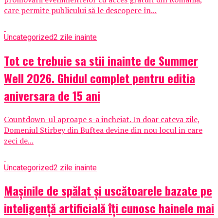
care permite publicului să le descopere în...
Uncategorized
2 zile inainte
Tot ce trebuie sa stii inainte de Summer
Well 2026. Ghidul complet pentru editia
aniversara de 15 ani
Countdown-ul aproape s-a incheiat. In doar cateva zile,
Domeniul Stirbey din Buftea devine din nou locul in care
zeci de...
Uncategorized
2 zile inainte
Mașinile de spălat și uscătoarele bazate pe
inteligență artificială îți cunosc hainele mai