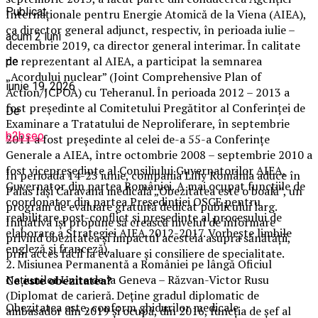
Publicat
Internaționale pentru Energie Atomică de la Viena (AIEA),
ca director general adjunct, respectiv, în perioada iulie –
acum 2 luni
decembrie 2019, ca director general interimar. În calitate
de reprezentant al AIEA, a participat la semnarea
pe
„Acordului nuclear” (Joint Comprehensive Plan of
iunie 19, 2026
Action/JCPOA) cu Teheranul. În perioada 2012 – 2013 a
fost președinte al Comitetului Pregătitor al Conferinței de
De
Examinare a Tratatului de Neproliferare, în septembrie
b2bseo
2011 a fost președinte al celei de-a 55-a Conferințe
Generale a AIEA, între octombrie 2008 – septembrie 2010 a
fost vicepreședinte al Consiliului Guvernatorilor AIEA,
În perioada 14-23 iunie, compania Lilly România aduce în
Guvernator din partea României. A mai ocupat funcțiile de
Palas Iași Caravana medicală „Obezitatea este o boală”, un
coordonator din partea Președinției OSCE pentru
program de evaluare gratuită dedicat publicului larg.
reabilitare post-conflict și președinte al procesului de
Inițiativa își propune să crească nivelul de informare
elaborare a Strategiei AIEA 2012-2017. Vorbește limbile
privind obezitatea și impactul acesteia asupra sănătății,
engleză și franceză).
prin acces facil la evaluare și consiliere de specialitate.
2. Misiunea Permanentă a României pe lângă Oficiul
Naţiunilor Unite de la Geneva – Răzvan-Victor Rusu
Ce este obezitatea?
(Diplomat de carieră. Deține gradul diplomatic de
Obezitatea este, conform ghidurilor medicale
ambasador din 2019 și ocupă, din 2016, funcția de şef al