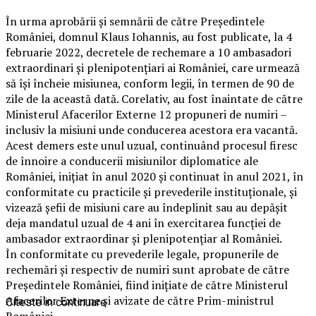
În urma aprobării și semnării de către Președintele
României, domnul Klaus Iohannis, au fost publicate, la 4
februarie 2022, decretele de rechemare a 10 ambasadori
extraordinari și plenipotențiari ai României, care urmează
să își încheie misiunea, conform legii, în termen de 90 de
zile de la această dată. Corelativ, au fost înaintate de către
Ministerul Afacerilor Externe 12 propuneri de numiri –
inclusiv la misiuni unde conducerea acestora era vacantă.
Acest demers este unul uzual, continuând procesul firesc
de înnoire a conducerii misiunilor diplomatice ale
României, inițiat în anul 2020 și continuat în anul 2021, în
conformitate cu practicile și prevederile instituționale, și
vizează șefii de misiuni care au îndeplinit sau au depășit
deja mandatul uzual de 4 ani în exercitarea funcției de
ambasador extraordinar și plenipotențiar al României.
În conformitate cu prevederile legale, propunerile de
rechemări și respectiv de numiri sunt aprobate de către
Președintele României, fiind inițiate de către Ministerul
Afacerilor Externe și avizate de către Prim-ministrul
Citeste in continuare
României.