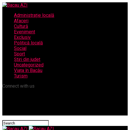
Administrație locală
Afaceri
Cultură
Eveniment
Exclusiv
Politică locală
Social
Sport
Știri din județ
Uncategorized
Viața în Bacău
Turism
Connect with us