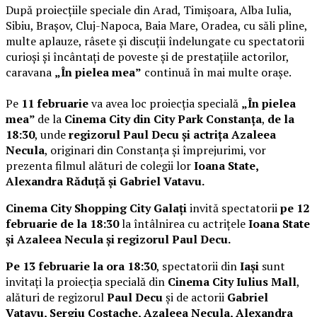
După proiecțiile speciale din Arad, Timișoara, Alba Iulia,
Sibiu, Brașov, Cluj-Napoca, Baia Mare, Oradea, cu săli pline,
multe aplauze, râsete și discuții îndelungate cu spectatorii
curioși și încântați de poveste și de prestațiile actorilor,
caravana
„În pielea mea”
continuă în mai multe orașe.
Pe
11 februarie
va avea loc proiecția specială
„În pielea
mea”
de la
Cinema City din City Park Constanța
,
de la
18:30
, unde
regizorul Paul Decu și actrița Azaleea
Necula
, originari din Constanța și împrejurimi, vor
prezenta filmul alături de colegii lor
Ioana State,
Alexandra Răduță și Gabriel Vatavu.
Cinema City Shopping City Galați
invită spectatorii
pe 12
februarie de la 18:30
la întâlnirea cu actrițele
Ioana State
și Azaleea Necula și regizorul Paul Decu.
Pe 13 februarie la ora 18:30
, spectatorii din
Iași
sunt
invitați la proiecția specială din
Cinema City Iulius Mall
,
alături de regizorul
Paul Decu
și de actorii
Gabriel
Vatavu, Sergiu Costache, Azaleea Necula, Alexandra