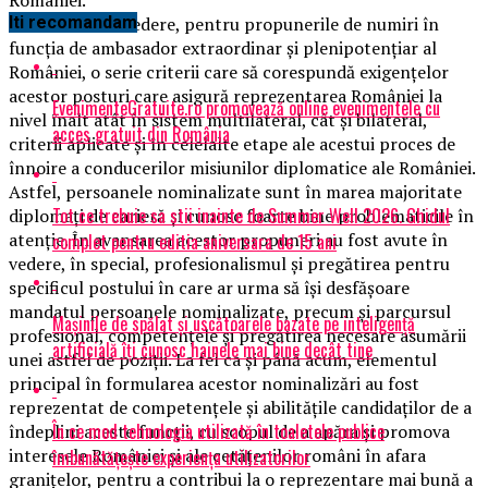
MAE a avut în vedere, pentru propunerile de numiri în
Iti recomandam
funcția de ambasador extraordinar și plenipotențiar al
României, o serie criterii care să corespundă exigențelor
acestor posturi care asigură reprezentarea României la
EvenimenteGratuite.ro promovează online evenimentele cu
nivel înalt atât în sistem multilateral, cât și bilateral,
acces gratuit din România
criterii aplicate și în celelalte etape ale acestui proces de
înnoire a conducerilor misiunilor diplomatice ale României.
Astfel, persoanele nominalizate sunt în marea majoritate
Tot ce trebuie sa stii inainte de Summer Well 2026. Ghidul
diplomați de carieră și cunosc foarte bine problematicile în
atenție. În avansarea acestor propuneri au fost avute în
complet pentru editia aniversara de 15 ani
vedere, în special, profesionalismul și pregătirea pentru
specificul postului în care ar urma să își desfășoare
mandatul persoanele nominalizate, precum și parcursul
Mașinile de spălat și uscătoarele bazate pe inteligență
profesional, competențele și pregătirea necesare asumării
artificială îți cunosc hainele mai bine decât tine
unei astfel de poziții. La fel ca și până acum, elementul
principal în formularea acestor nominalizări au fost
reprezentat de competențele și abilitățile candidaților de a
În ce mod tehnologia utilizată în toaletele publice
îndeplini aceste funcții, cu scopul de a apăra și promova
interesele României și ale cetățenilor români în afara
îmbunătățește experiența utilizatorilor
granițelor, pentru a contribui la o reprezentare mai bună a