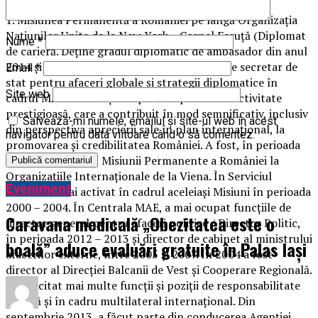
ocupa o funcție de ambasador:
1. Misiunea Permanentă a României pe lângă Organizația
Națiunilor Unite de la New York – Cornel Feruță (Diplomat
Nume
*
de carieră. Deține gradul diplomatic de ambasador din anul
2014 și exercită, din ianuarie 2020, funcția de secretar de
Email
*
stat pentru afaceri globale și strategii diplomatice în
Site web
cadrul MAE. A desfășurat până în prezent o activitate
prestigioasă, care a contribuit în mod semnificativ, inclusiv
Salvează-mi numele, emailul și site-ul web în acest
din perspectiva aprecierii sale în plan internațional, la
navigator pentru data viitoare când o să comentez.
promovarea și credibilitatea României. A fost, în perioada
2007 – 2012, șeful Misiunii Permanente a României la
Organizațiile Internaționale de la Viena. În Serviciul
Eveniment
Exterior a mai activat în cadrul aceleiași Misiuni în perioada
2000 – 2004. În Centrala MAE, a mai ocupat funcțiile de
Caravana medicală „Obezitatea este o
director general pentru afaceri politice / Director Politic,
în perioada 2012 – 2013 și director de cabinet al ministrului
boală” aduce evaluări gratuite în Palas Iași
afacerilor externe, între 2005 și 2007. În 2004 a fost
director al Direcției Balcanii de Vest și Cooperare Regională.
A exercitat mai multe funcții și poziții de responsabilitate
majoră și în cadru multilateral internațional. Din
septembrie 2013, a făcut parte din conducerea Agenției