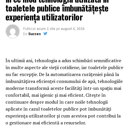
(culisanta, batanta, fixa si multe altele).
toaletele publice îmbunătățește
experiența utilizatorilor
Tamplaria PVC poseda o excelenta performanta de
izolare termica si fonica
Publicat
acum 2 zile
pe
august 4, 2026
PVC-ul este un material deosebit de izolant. Mai izolant
De
Succes
decat lemnul sau aluminiul, fara rupere termica. Fie ca il
folosim ca material pentru o constructie noua, fie
pentru o renovare, tamplaria din policlorura de vinil ne
În ultimii ani, tehnologia a adus schimbări semnificative
permite sa evitam pierderile termice si contribuie la
în multe aspecte ale vieții cotidiene, iar toaletele publice
economia de energie. In plus, este un material care
nu fac excepție. De la automatizarea curățeniei până la
poate fi dotat cu sticla dubla sau tripla pentru un plus
îmbunătățirea eficienței consumului de apă, tehnologiile
de performanta.
moderne transformă aceste facilități într-un spațiu mai
confortabil, mai igienic și mai eficient. Citește în
Tamplaria PVC nu necesita o intretinere speciala
continuare despre modul în care noile tehnologii
La fel ca si tamplaria din aluminiu, tamplaria PVC nu
aplicate în cazul toaletelor publice pot îmbunătăți
este sensibila la intemperii. Este vorba despre un
experiența utilizatorilor și cum acestea pot contribui la
material imputrescibil. In plus, datorita noilor tehnici de
o gestionare mai eficientă a resurselor.
fabricare, unele modele sunt rezistente si la razele UV.