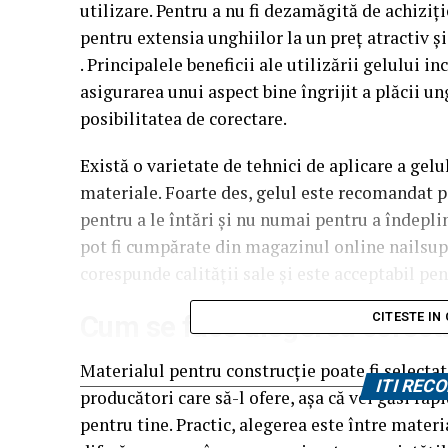
utilizare. Pentru a nu fi dezamăgită de achiziț
pentru extensia unghiilor la un preț atractiv și
. Principalele beneficii ale utilizării gelului i
asigurarea unui aspect bine îngrijit a plăcii ung
posibilitatea de corectare.
Există o varietate de tehnici de aplicare a gel
materiale. Foarte des, gelul este recomandat p
pentru a le întări și nu numai pentru a îndeplin
pot fi cumpărate din magazinul online nailsup.
corespunde calității sale și este acceptabil pe
CITESTE IN
Cum se face alegerea corect
Materialul pentru construcție poate fi selectat 
ITI RE
producători care să-l ofere, așa că vei găsi rap
pentru tine. Practic, alegerea este între materi