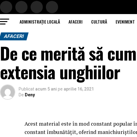
ADMINISTRAȚIE LOCALĂ
AFACERI
CULTURĂ
EVENIMENT
AFACERI
De ce merită să cum
extensia unghiilor
Publicat
acum 5 ani
pe
aprilie 16, 2021
De
Deny
Acest material este în mod constant popular în
constant îmbunătățit, oferind manichiuriștilor 