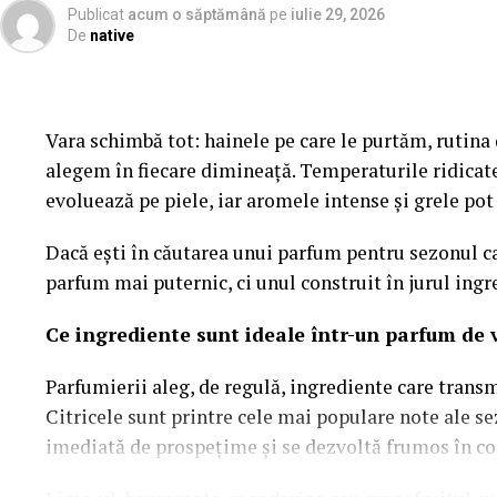
Publicat
acum o săptămână
pe
iulie 29, 2026
De
native
Reducerea consumului de apă prin tehnologii 
Unul dintre cele mai mari avantaje ale tehnologiei 
reducerea consumului de apă. În mod tradițional, to
Vara schimbă tot: hainele pe care le purtăm, rutina d
de apă pentru a curăța reziduurile, ceea ce contribu
alegem în fiecare dimineață. Temperaturile ridicat
Însă, noile tehnologii au dus la dezvoltarea unor 
evoluează pe piele, iar aromele intense și grele po
Toaletele moderne sunt echipate cu tehnologii de r
Dacă ești în căutarea unui parfum pentru sezonul ca
duzele de apă reglabile sau sistemele de flux redus
parfum mai puternic, ci unul construit în jurul ingr
decât modelele tradiționale. În plus, unele modele 
funcționa fără apă deloc, bazându-se pe tehnologia
Ce ingrediente sunt ideale într-un parfum de 
separarea deșeurilor lichide de cele solide.
Parfumierii aleg, de regulă, ingrediente care trans
Aceste soluții nu doar că economisesc apă, dar ajută
Citricele sunt printre cele mai populare note ale s
poluarea apelor subterane sau a celor de suprafață.
imediată de prospețime și se dezvoltă frumos în con
exemplu perfect al modului în care tehnologia poat