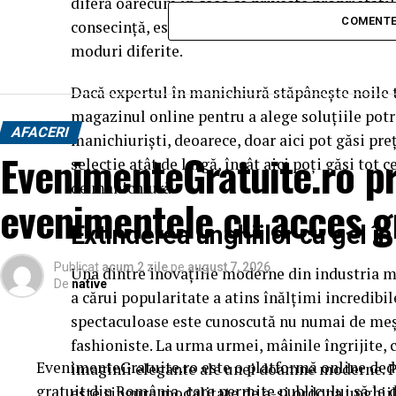
diferă oarecum în ceea ce privește proprietățile,
COMENTE
consecință, este necesar să se construiască un
moduri diferite.
Dacă expertul în manichiură stăpânește noile te
magazinul online pentru a alege soluțiile potr
AFACERI
manichiuriști, deoarece, doar aici pot găsi pre
EvenimenteGratuite.ro p
selecție atât de largă, încât aici poți găsi tot 
de manichiură.
evenimentele cu acces g
Extinderea unghiilor cu gel în
Publicat
acum 2 zile
pe
august 7, 2026
Una dintre inovațiile moderne din industria ma
De
native
a cărui popularitate a atins înălțimi incredibil
spectaculoase este cunoscută nu numai de meșter
fashioniste. La urma urmei, mâinile îngrijite
EvenimenteGratuite.ro este o platformă online ded
imaginii elegante ale unei doamne moderne. Pen
gratuit din România, care permite publicului să le d
este singura modalitate de a-și ordona unghiile