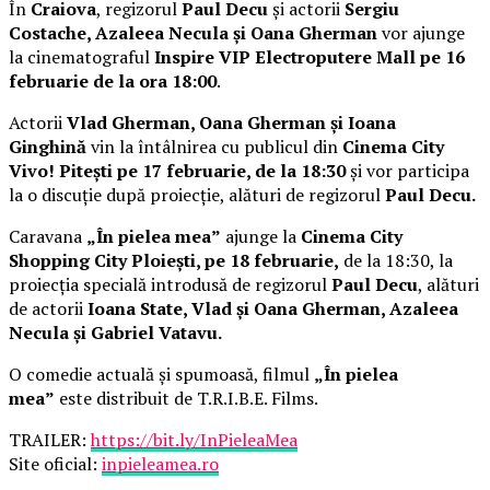
În
Craiova
, regizorul
Paul Decu
și actorii
Sergiu
Costache, Azaleea Necula și Oana Gherman
vor ajunge
la cinematograful
Inspire VIP Electroputere Mall pe 16
februarie de la ora 18:00
.
Actorii
Vlad Gherman, Oana Gherman și Ioana
Ginghină
vin la întâlnirea cu publicul din
Cinema City
Vivo! Pitești pe 17 februarie, de la 18:30
și vor participa
la o discuție după proiecție, alături de regizorul
Paul Decu.
Caravana
„În pielea mea”
ajunge la
Cinema City
Shopping City Ploiești, pe 18 februarie,
de la 18:30, la
proiecția specială introdusă de regizorul
Paul Decu
, alături
de actorii
Ioana State, Vlad și Oana Gherman, Azaleea
Necula și Gabriel Vatavu.
O comedie actuală și spumoasă, filmul
„În pielea
mea”
este distribuit de T.R.I.B.E. Films.
TRAILER:
https://bit.ly/InPieleaMea
Site oficial:
inpieleamea.ro