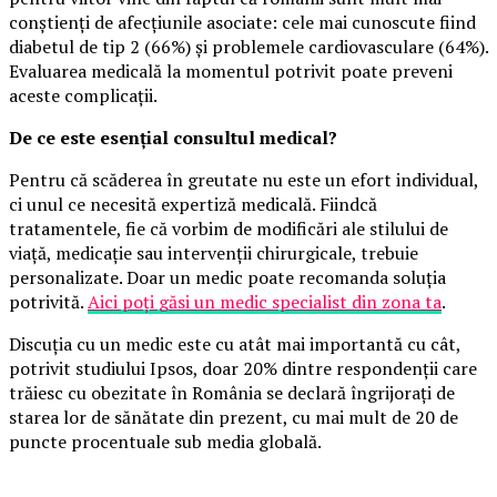
conștienți de afecțiunile asociate: cele mai cunoscute fiind
diabetul de tip 2 (66%) și problemele cardiovasculare (64%).
Evaluarea medicală la momentul potrivit poate preveni
aceste complicații.
De ce este esențial consultul medical?
Pentru că scăderea în greutate nu este un efort individual,
ci unul ce necesită expertiză medicală. Fiindcă
tratamentele, fie că vorbim de modificări ale stilului de
viață, medicație sau intervenții chirurgicale, trebuie
personalizate. Doar un medic poate recomanda soluția
potrivită.
Aici poți găsi un medic specialist din zona ta
.
Discuția cu un medic este cu atât mai importantă cu cât,
potrivit studiului Ipsos, doar 20% dintre respondenții care
trăiesc cu obezitate în România se declară îngrijorați de
starea lor de sănătate din prezent, cu mai mult de 20 de
puncte procentuale sub media globală.