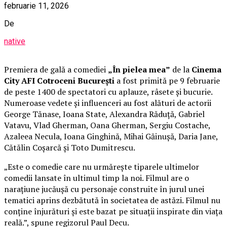
februarie 11, 2026
De
native
Premiera de gală a comediei
„În pielea mea”
de la
Cinema
City AFI Cotroceni București
a fost primită pe 9 februarie
de peste 1400 de spectatori cu aplauze, râsete și bucurie.
Numeroase vedete și influenceri au fost alături de actorii
George Tănase, Ioana State, Alexandra Răduță, Gabriel
Vatavu, Vlad Gherman, Oana Gherman, Sergiu Costache,
Azaleea Necula, Ioana Ginghină, Mihai Găinușă, Daria Jane,
Cătălin Coșarcă și Toto Dumitrescu.
„Este o comedie care nu urmărește tiparele ultimelor
comedii lansate în ultimul timp la noi. Filmul are o
narațiune jucăușă cu personaje construite în jurul unei
tematici aprins dezbătută în societatea de astăzi. Filmul nu
conține înjurături și este bazat pe situații inspirate din viața
reală.”, spune regizorul Paul Decu.