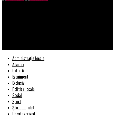
Bacau AZI
Domnul Petrescu, șef al ORNISS, este încă în funcție?/Prin
sentința penală nr. 1605 din 29.06.2016 s-a dispus anularea
următoarelor acte ale numitului Baranga Laurențiu: Diploma de
Bacalaureat, Diploma de studii postuniversitare emisă de
Academia de Poliție, etc
Administrație locală
Afaceri
Cultură
Eveniment
Exclusiv
Politică locală
Social
Sport
Știri din județ
Uncategorized