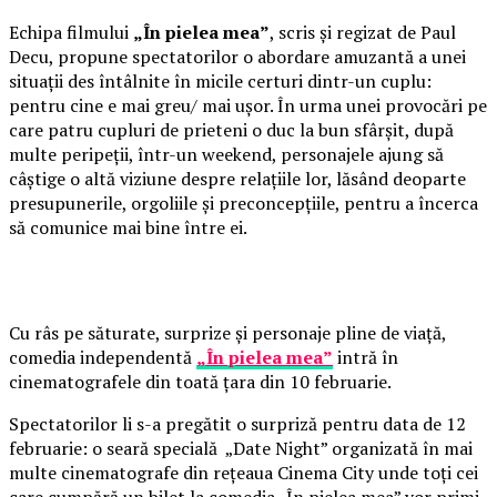
Echipa filmului
„În pielea mea”
, scris și regizat de Paul
Decu, propune spectatorilor o abordare amuzantă a unei
situații des întâlnite în micile certuri dintr-un cuplu:
pentru cine e mai greu/ mai ușor. În urma unei provocări pe
care patru cupluri de prieteni o duc la bun sfârșit, după
multe peripeții, într-un weekend, personajele ajung să
câștige o altă viziune despre relațiile lor, lăsând deoparte
presupunerile, orgoliile și preconcepțiile, pentru a încerca
să comunice mai bine între ei.
Cu râs pe săturate, surprize și personaje pline de viață,
comedia independentă
„În pielea mea”
intră în
cinematografele din toată țara din 10 februarie.
Spectatorilor li s-a pregătit o surpriză pentru data de 12
februarie: o seară specială „Date Night” organizată în mai
multe cinematografe din rețeaua Cinema City unde toți cei
care cumpără un bilet la comedia „În pielea mea” vor primi