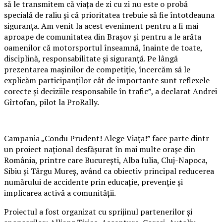
să le transmitem că viața de zi cu zi nu este o probă
specială de raliu și că prioritatea trebuie să fie întotdeauna
siguranța. Am venit la acest eveniment pentru a fi mai
aproape de comunitatea din Brașov și pentru a le arăta
oamenilor că motorsportul înseamnă, înainte de toate,
disciplină, responsabilitate și siguranță. Pe lângă
prezentarea mașinilor de competiție, încercăm să le
explicăm participanților cât de importante sunt reflexele
corecte și deciziile responsabile în trafic”, a declarat Andrei
Gîrtofan, pilot la ProRally.
Campania „Condu Prudent! Alege Viața!” face parte dintr-
un proiect național desfășurat în mai multe orașe din
România, printre care București, Alba Iulia, Cluj-Napoca,
Sibiu și Târgu Mureș, având ca obiectiv principal reducerea
numărului de accidente prin educație, prevenție și
implicarea activă a comunității.
Proiectul a fost organizat cu sprijinul partenerilor și