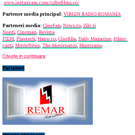
www.instagram.com/tribefilms.ro/
Partener media principal
:
VIRGIN RADIO ROMANIA
Parteneri media
:
CineFan
,
News.ro
,
Zile și
Nopți
,
Cinemap
,
Revista
FILM
,
Playtech
,
Happ.ro
,
Cinefilia
,
Daily Magazine
,
Filme-
carti
,
MovieNews
,
The Movienator
,
Munteanu
.
Citeste in continuare
Parteneri