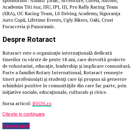
sponsorilor: Allianz Țiriac, Accenture, Coresi, Autoliv,
Academia Titi Aur, ISU, IPJ, IJJ, Pro Rally Racing Team
(ERA), OC Racing Team, LS Driving Academy, Siguranța
Auto Copii, Lifetime Events, Ugly Bikers, Oaki, Crust
Focacceria și Panoramic.
Despre Rotaract
Rotaract este o organizație internațională dedicată
tinerilor cu vârste de peste 18 ani, care dezvoltă proiecte
de voluntariat, educație, leadership și implicare comunitară.
Parte a familiei Rotary International, Rotaract reunește
tineri profesioniști și studenți care își propun să genereze
schimbări pozitive în comunitățile din care fac parte, prin
inițiative sociale, educaționale, culturale și civice.
Sursa articol:
BVON.ro
Citeste in continuare
Eveniment