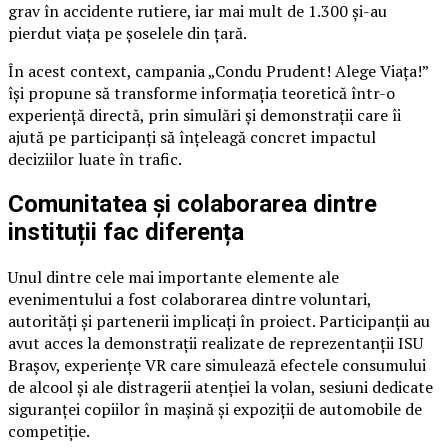
grav în accidente rutiere, iar mai mult de 1.300 și-au
pierdut viața pe șoselele din țară.
În acest context, campania „Condu Prudent! Alege Viața!”
își propune să transforme informația teoretică într-o
experiență directă, prin simulări și demonstrații care îi
ajută pe participanți să înțeleagă concret impactul
deciziilor luate în trafic.
Comunitatea și colaborarea dintre
instituții fac diferența
Unul dintre cele mai importante elemente ale
evenimentului a fost colaborarea dintre voluntari,
autorități și partenerii implicați în proiect. Participanții au
avut acces la demonstrații realizate de reprezentanții ISU
Brașov, experiențe VR care simulează efectele consumului
de alcool și ale distragerii atenției la volan, sesiuni dedicate
siguranței copiilor în mașină și expoziții de automobile de
competiție.