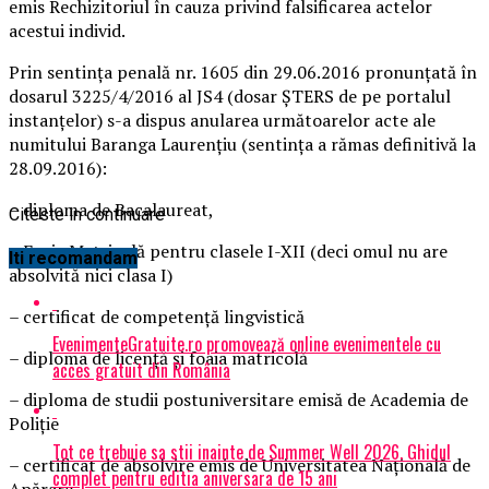
emis Rechizitoriul în cauza privind falsificarea actelor
acestui individ.
Prin sentința penală nr. 1605 din 29.06.2016 pronunțată în
dosarul 3225/4/2016 al JS4 (dosar ȘTERS de pe portalul
instanțelor) s-a dispus anularea următoarelor acte ale
numitului Baranga Laurențiu (sentința a rămas definitivă la
28.09.2016):
– diploma de Bacalaureat,
Citeste in continuare
– Foaia Matricolă pentru clasele I-XII (deci omul nu are
Iti recomandam
absolvită nici clasa I)
– certificat de competență lingvistică
EvenimenteGratuite.ro promovează online evenimentele cu
– diploma de licență și foaia matricolă
acces gratuit din România
– diploma de studii postuniversitare emisă de Academia de
Poliție
Tot ce trebuie sa stii inainte de Summer Well 2026. Ghidul
– certificat de absolvire emis de Universitatea Națională de
complet pentru editia aniversara de 15 ani
Apărare