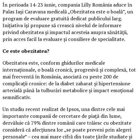
În perioada 14-23 iunie, compania Lilly România aduce în
Palas Iași Caravana medicală „Obezitatea este o boală”, un
program de evaluare gratuită dedicat publicului larg.
Inițiativa își propune să crească nivelul de informare
privind obezitatea și impactul acesteia asupra sănătății,
prin acces facil la evaluare și consiliere de specialitate.
Ce este obezitatea?
Obezitatea este, conform ghidurilor medicale
internaționale, o boală cronică, progresivă și complexă, tot
mai frecventă în România, asociată cu peste 200 de
complicații cronice: de la diabet zaharat și hipertensiune
arterială până la tulburări metabolice și impact emoțional
semnificativ.
Un studiu recent realizat de Ipsos, una dintre cele mai
importante companii de cercetare de piață din lume,
dezvăluie că 79% dintre românii care trăiesc cu obezitate
consideră că afecțiunea lor „se poate preveni prin alegeri
personale” – cea mai mare cifră din toate țările studiate și