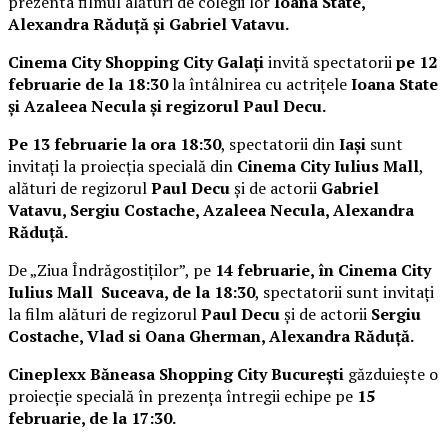
prezenta filmul alături de colegii lor
Ioana State,
Alexandra Răduță și Gabriel Vatavu.
Cinema City Shopping City Galați
invită spectatorii
pe 12
februarie de la 18:30
la întâlnirea cu actrițele
Ioana State
și Azaleea Necula și regizorul Paul Decu.
Pe 13 februarie la ora 18:30
, spectatorii din
Iași
sunt
invitați la proiecția specială din
Cinema City Iulius Mall
,
alături de regizorul
Paul Decu
și de actorii
Gabriel
Vatavu, Sergiu Costache, Azaleea Necula, Alexandra
Răduță.
De „Ziua Îndrăgostiților”, pe
14 februarie, în Cinema City
Iulius Mall Suceava, de la 18:30
, spectatorii sunt invitați
la film alături de regizorul
Paul Decu
și de actorii
Sergiu
Costache, Vlad si Oana Gherman, Alexandra Răduță.
Cineplexx Băneasa Shopping City București
găzduiește o
proiecție specială în prezența întregii echipe pe
15
februarie, de la 17:30.