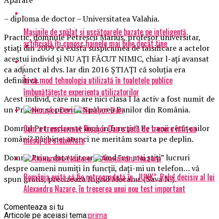
– diploma de doctor – Universitatea Valahia.
Mașinile de spălat și uscătoarele bazate pe inteligență
Practic, domnule Petrescu Marius, profesor universitar,
artificială îți cunosc hainele mai bine decât tine
știați din 2009 că există suspiciunea de falsificare a actelor
acestui individ și NU AȚI FĂCUT NIMIC, chiar l-ați avansat
ca adjunct al dvs. Iar din 2016 ȘTIAȚI că soluția era
În ce mod tehnologia utilizată în toaletele publice
definitivă.
îmbunătățește experiența utilizatorilor
Acest individ, care nu are nici clasa I la activ a fost numit de
un Premier să prevină Spălarea Banilor din România.
Cum a transformat Nicușor Dan o notă de trecere într-un
Domnul Petrescu este încă în funcție? Pe banii cetățenilor
români? Păi bine, atunci ne merităm soarta pe deplin.
mesaj de stabilitate
Domnu Prim, data viitoare când ”nu mai știți” lucruri
despre oameni numiți în funcții, dați-mi un telefon… vă
România evită să fie retrogradată în „JUNK”. Rolul decisiv al lui
spun gratis, precizeaza Ingrid Mocanu. (Sava N.).
Alexandru Nazare, în trecerea unui nou test important
Comenteaza si tu
Articole pe aceiasi tema:
prima