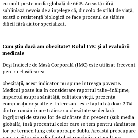
cu mult peste media globală de 66%. Această cifră
subliniază nevoia de a înțelege că, dincolo de stilul de viață,
există o rezistență biologică ce face procesul de slăbire
dificil fără ajutor specializat.
Cum știu dacă am obezitate? Rolul IMC și al evaluării
medicale
Deși Indicele de Masă Corporală (IMC) este utilizat frecvent
pentru clasificarea
obezității, acest indicator nu spune întreaga poveste.
Medicul poate lua în considerare raportul talie–înălțime,
impactul asupra sănătății, calitatea vieții, prezența
complicațiilor și altele. Interesant este faptul că doar 20%
dintre românii care trăiesc cu obezitate se declară
îngrijorați de starea lor de sănătate din prezent (sub media
globală), însă procentul celor care se tem pentru sănătatea
lor pe termen lung este aproape dublu. Această preocupare
pentru viitor vine din faptul că românii sunt mult mai