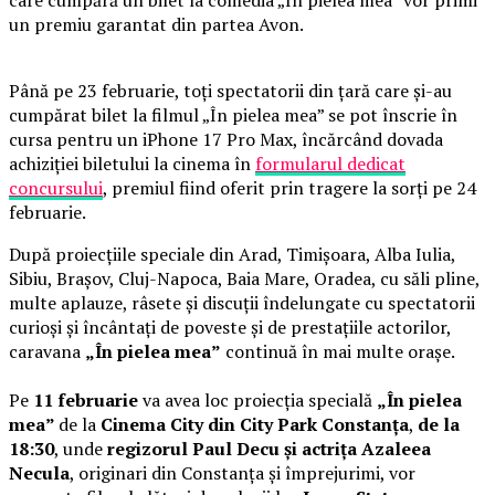
un premiu garantat din partea Avon.
Până pe 23 februarie, toți spectatorii din țară care și-au
cumpărat bilet la filmul „În pielea mea” se pot înscrie în
cursa pentru un iPhone 17 Pro Max, încărcând dovada
achiziției biletului la cinema în
formularul dedicat
concursului
, premiul fiind oferit prin tragere la sorți pe 24
februarie.
După proiecțiile speciale din Arad, Timișoara, Alba Iulia,
Sibiu, Brașov, Cluj-Napoca, Baia Mare, Oradea, cu săli pline,
multe aplauze, râsete și discuții îndelungate cu spectatorii
curioși și încântați de poveste și de prestațiile actorilor,
caravana
„În pielea mea”
continuă în mai multe orașe.
Pe
11 februarie
va avea loc proiecția specială
„În pielea
mea”
de la
Cinema City din City Park Constanța
,
de la
18:30
, unde
regizorul Paul Decu și actrița Azaleea
Necula
, originari din Constanța și împrejurimi, vor