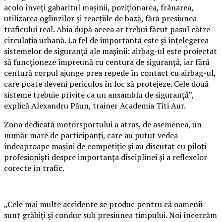
acolo înveți gabaritul mașinii, poziționarea, frânarea,
utilizarea oglinzilor și reacțiile de bază, fără presiunea
traficului real. Abia după aceea ar trebui făcut pasul către
circulația urbană. La fel de importantă este și înțelegerea
sistemelor de siguranță ale mașinii: airbag-ul este proiectat
să funcționeze împreună cu centura de siguranță, iar fără
centură corpul ajunge prea repede în contact cu airbag-ul,
care poate deveni periculos în loc să protejeze. Cele două
sisteme trebuie privite ca un ansamblu de siguranță”,
explică Alexandru Păun, trainer Academia Titi Aur.
Zona dedicată motorsportului a atras, de asemenea, un
număr mare de participanți, care au putut vedea
îndeaproape mașini de competiție și au discutat cu piloți
profesioniști despre importanța disciplinei și a reflexelor
corecte în trafic.
„Cele mai multe accidente se produc pentru că oamenii
sunt grăbiți și conduc sub presiunea timpului. Noi încercăm