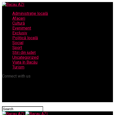
Administrație locală
Afaceri
Cultură
Eveniment
Exclusiv
Politică locală
Social
Sport
Știri din județ
Uncategorized
Viața în Bacău
Turism
Connect with us