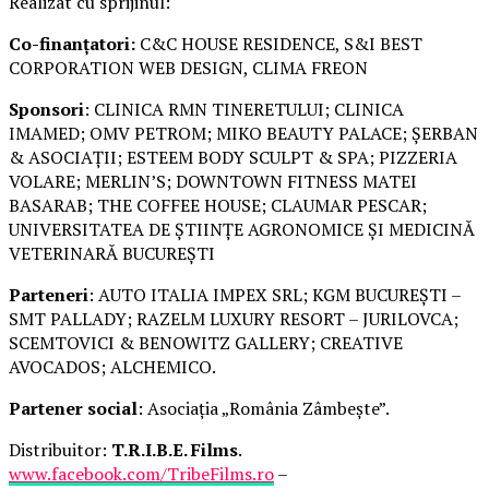
Realizat cu sprijinul:
Co-finanțatori:
C&C HOUSE RESIDENCE, S&I BEST
CORPORATION WEB DESIGN, CLIMA FREON
Sponsori
: CLINICA RMN TINERETULUI; CLINICA
IMAMED; OMV PETROM; MIKO BEAUTY PALACE; ȘERBAN
& ASOCIAȚII; ESTEEM BODY SCULPT & SPA; PIZZERIA
VOLARE; MERLIN’S; DOWNTOWN FITNESS MATEI
BASARAB; THE COFFEE HOUSE; CLAUMAR PESCAR;
UNIVERSITATEA DE ȘTIINȚE AGRONOMICE ȘI MEDICINĂ
VETERINARĂ BUCUREȘTI
Parteneri
: AUTO ITALIA IMPEX SRL; KGM BUCUREȘTI –
SMT PALLADY; RAZELM LUXURY RESORT – JURILOVCA;
SCEMTOVICI & BENOWITZ GALLERY; CREATIVE
AVOCADOS; ALCHEMICO.
Partener social
: Asociația „România Zâmbește”.
Distribuitor:
T.R.I.B.E. Films
.
www.facebook.com/TribeFilms.ro
–