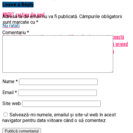
Urmatorul
Leave a Reply
#KERT castiga din nou!
Adresa ta de email nu va fi publicată.
Câmpurile obligatorii
sunt marcate cu
*
Nu ratati
Comentariu
*
Autoritățile care gestionează mizerabil pandemia au creat această
para-entitate în speranța că vor scăpa de răspunderea penală privind
ascunderea (inclusiv prin omisiune) a datelor reale în privința
pandemiei și contagiunii
Nume
*
Email
*
Site web
Salvează-mi numele, emailul și site-ul web în acest
navigator pentru data viitoare când o să comentez.