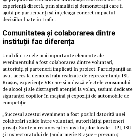
experiență directă, prin simulări și demonstrații care îi
ajută pe participanți să înțeleagă concret impactul
deciziilor luate în trafic.
Comunitatea și colaborarea dintre
instituții fac diferența
Unul dintre cele mai importante elemente ale
evenimentului a fost colaborarea dintre voluntari,
autorități și partenerii implicați în proiect. Participanții au
avut acces la demonstrații realizate de reprezentanții ISU
Brașov, experiențe VR care simulează efectele consumului
de alcool și ale distragerii atenției la volan, sesiuni dedicate
siguranței copiilor în mașină și expoziții de automobile de
competiție.
„Succesul acestui eveniment a fost posibil datorită unei
colaborări solide între voluntari, autorități și parteneri
privați. Suntem recunoscători instituțiilor locale – IPJ, ISU
și Inspectoratului de Jandarmerie Brașov – precum și