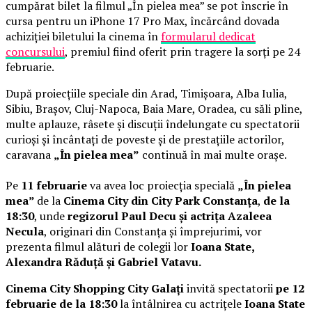
cumpărat bilet la filmul „În pielea mea” se pot înscrie în
cursa pentru un iPhone 17 Pro Max, încărcând dovada
achiziției biletului la cinema în
formularul dedicat
concursului
, premiul fiind oferit prin tragere la sorți pe 24
februarie.
După proiecțiile speciale din Arad, Timișoara, Alba Iulia,
Sibiu, Brașov, Cluj-Napoca, Baia Mare, Oradea, cu săli pline,
multe aplauze, râsete și discuții îndelungate cu spectatorii
curioși și încântați de poveste și de prestațiile actorilor,
caravana
„În pielea mea”
continuă în mai multe orașe.
Pe
11 februarie
va avea loc proiecția specială
„În pielea
mea”
de la
Cinema City din City Park Constanța
,
de la
18:30
, unde
regizorul Paul Decu și actrița Azaleea
Necula
, originari din Constanța și împrejurimi, vor
prezenta filmul alături de colegii lor
Ioana State,
Alexandra Răduță și Gabriel Vatavu.
Cinema City Shopping City Galați
invită spectatorii
pe 12
februarie de la 18:30
la întâlnirea cu actrițele
Ioana State