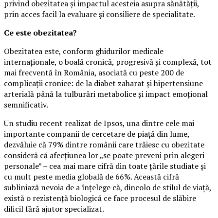
privind obezitatea și impactul acesteia asupra sănătății,
prin acces facil la evaluare și consiliere de specialitate.
Ce este obezitatea?
Obezitatea este, conform ghidurilor medicale
internaționale, o boală cronică, progresivă și complexă, tot
mai frecventă în România, asociată cu peste 200 de
complicații cronice: de la diabet zaharat și hipertensiune
arterială până la tulburări metabolice și impact emoțional
semnificativ.
Un studiu recent realizat de Ipsos, una dintre cele mai
importante companii de cercetare de piață din lume,
dezvăluie că 79% dintre românii care trăiesc cu obezitate
consideră că afecțiunea lor „se poate preveni prin alegeri
personale” – cea mai mare cifră din toate țările studiate și
cu mult peste media globală de 66%. Această cifră
subliniază nevoia de a înțelege că, dincolo de stilul de viață,
există o rezistență biologică ce face procesul de slăbire
dificil fără ajutor specializat.