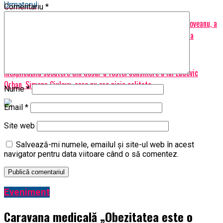
Urmatorul
Comentariu
*
„Daruieste Romanie!”, emisiunea prezentata de Carmen Tarnoveanu, a
devenit locul preferat al artistilor romani in aceasta perioada
Nu ratati
Inexplicabila scoatere din dosar a fostei consiliere a lui Ludovic
Orban, Simona Ciulavu, care nu are nicio calitate
Nume
*
Email
*
Site web
Salvează-mi numele, emailul și site-ul web în acest
navigator pentru data viitoare când o să comentez.
Eveniment
Caravana medicală „Obezitatea este o