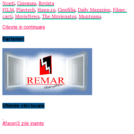
Nopți
,
Cinemap
,
Revista
FILM
,
Playtech
,
Happ.ro
,
Cinefilia
,
Daily Magazine
,
Filme-
carti
,
MovieNews
,
The Movienator
,
Munteanu
.
Citeste in continuare
Parteneri
Ultimile stiri locale
Afaceri
3 zile inainte