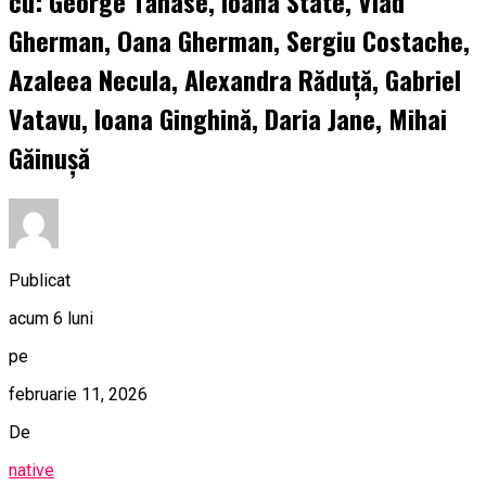
cu: George Tănase, Ioana State, Vlad
Gherman, Oana Gherman, Sergiu Costache,
Azaleea Necula, Alexandra Răduță, Gabriel
Vatavu, Ioana Ginghină, Daria Jane, Mihai
Găinușă
Publicat
acum 6 luni
pe
februarie 11, 2026
De
native