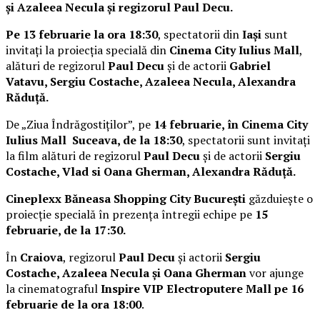
și Azaleea Necula și regizorul Paul Decu.
Pe 13 februarie la ora 18:30
, spectatorii din
Iași
sunt
invitați la proiecția specială din
Cinema City Iulius Mall
,
alături de regizorul
Paul Decu
și de actorii
Gabriel
Vatavu, Sergiu Costache, Azaleea Necula, Alexandra
Răduță.
De „Ziua Îndrăgostiților”, pe
14 februarie, în Cinema City
Iulius Mall Suceava, de la 18:30
, spectatorii sunt invitați
la film alături de regizorul
Paul Decu
și de actorii
Sergiu
Costache, Vlad si Oana Gherman, Alexandra Răduță.
Cineplexx Băneasa Shopping City București
găzduiește o
proiecție specială în prezența întregii echipe pe
15
februarie, de la 17:30.
În
Craiova
, regizorul
Paul Decu
și actorii
Sergiu
Costache, Azaleea Necula și Oana Gherman
vor ajunge
la cinematograful
Inspire VIP Electroputere Mall pe 16
februarie de la ora 18:00
.