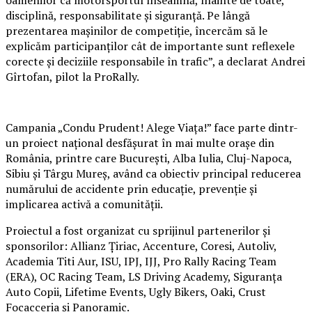
disciplină, responsabilitate și siguranță. Pe lângă
prezentarea mașinilor de competiție, încercăm să le
explicăm participanților cât de importante sunt reflexele
corecte și deciziile responsabile în trafic”, a declarat Andrei
Gîrtofan, pilot la ProRally.
Campania „Condu Prudent! Alege Viața!” face parte dintr-
un proiect național desfășurat în mai multe orașe din
România, printre care București, Alba Iulia, Cluj-Napoca,
Sibiu și Târgu Mureș, având ca obiectiv principal reducerea
numărului de accidente prin educație, prevenție și
implicarea activă a comunității.
Proiectul a fost organizat cu sprijinul partenerilor și
sponsorilor: Allianz Țiriac, Accenture, Coresi, Autoliv,
Academia Titi Aur, ISU, IPJ, IJJ, Pro Rally Racing Team
(ERA), OC Racing Team, LS Driving Academy, Siguranța
Auto Copii, Lifetime Events, Ugly Bikers, Oaki, Crust
Focacceria și Panoramic.