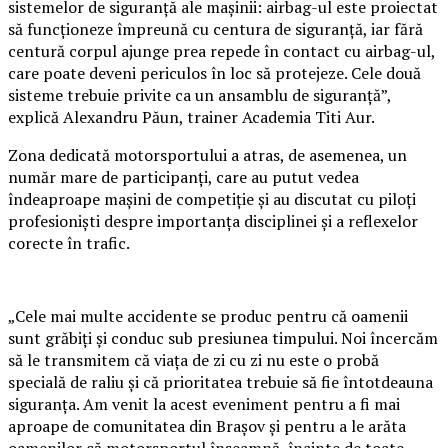
sistemelor de siguranță ale mașinii: airbag-ul este proiectat
să funcționeze împreună cu centura de siguranță, iar fără
centură corpul ajunge prea repede în contact cu airbag-ul,
care poate deveni periculos în loc să protejeze. Cele două
sisteme trebuie privite ca un ansamblu de siguranță”,
explică Alexandru Păun, trainer Academia Titi Aur.
Zona dedicată motorsportului a atras, de asemenea, un
număr mare de participanți, care au putut vedea
îndeaproape mașini de competiție și au discutat cu piloți
profesioniști despre importanța disciplinei și a reflexelor
corecte în trafic.
„Cele mai multe accidente se produc pentru că oamenii
sunt grăbiți și conduc sub presiunea timpului. Noi încercăm
să le transmitem că viața de zi cu zi nu este o probă
specială de raliu și că prioritatea trebuie să fie întotdeauna
siguranța. Am venit la acest eveniment pentru a fi mai
aproape de comunitatea din Brașov și pentru a le arăta
oamenilor că motorsportul înseamnă, înainte de toate,