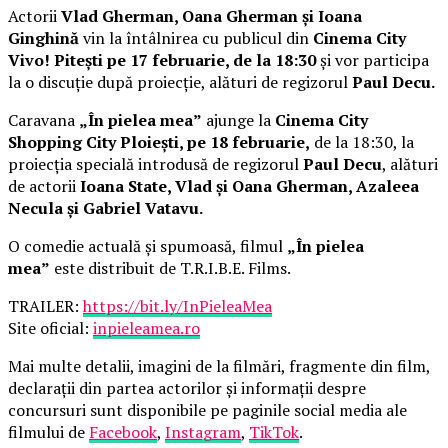
Actorii
Vlad Gherman, Oana Gherman și Ioana
Ginghină
vin la întâlnirea cu publicul din
Cinema City
Vivo! Pitești pe 17 februarie, de la 18:30
și vor participa
la o discuție după proiecție, alături de regizorul
Paul Decu.
Caravana
„În pielea mea”
ajunge la
Cinema City
Shopping City Ploiești, pe 18 februarie,
de la 18:30, la
proiecția specială introdusă de regizorul
Paul Decu
, alături
de actorii
Ioana State, Vlad și Oana Gherman, Azaleea
Necula și Gabriel Vatavu.
O comedie actuală și spumoasă, filmul
„În pielea
mea”
este distribuit de T.R.I.B.E. Films.
TRAILER:
https://bit.ly/InPieleaMea
Site oficial:
inpieleamea.ro
Mai multe detalii, imagini de la filmări, fragmente din film,
declarații din partea actorilor și informații despre
concursuri sunt disponibile pe paginile social media ale
filmului de
Facebook
,
Instagram
,
TikTok
.