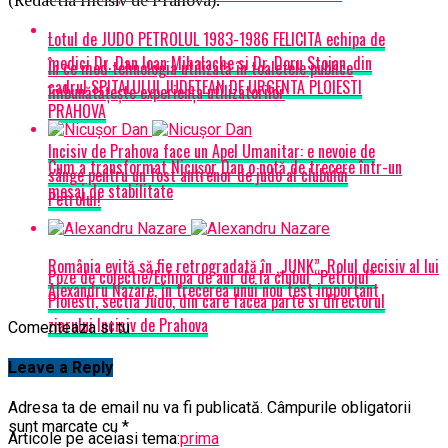
Lotul de JUDO PETROLUL 1983-1986 FELICITA echipa de
medici Dr. Dan Ioan Mihalache si Dr. Doru Stoian, din
În ce mod tehnologia utilizată în toaletele publice
cadrul SPITALULUI JUDETEAN DE URGENTA PLOIESTI
îmbunătățește experiența utilizatorilor
PRAHOVA
Incisiv de Prahova face un Apel Umanitar: e nevoie de
Cum a transformat Nicușor Dan o notă de trecere într-un
sânge pentru un fost antrenor de judo al clubului
mesaj de stabilitate
Petrolul!
România evită să fie retrogradată în „JUNK”. Rolul decisiv al lui
Poze de colectie/Echipa de aur de la clubul “Petrolul”
Alexandru Nazare, în trecerea unui nou test important
Ploiesti, sectia Judo, din care facea parte si directorul
ziarului Incisiv de Prahova
Comenteaza si tu
Leave a Reply
Adresa ta de email nu va fi publicată.
Câmpurile obligatorii
sunt marcate cu
*
Articole pe aceiasi tema:
prima