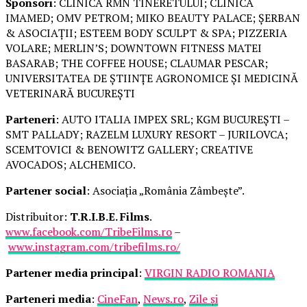
Sponsori
: CLINICA RMN TINERETULUI; CLINICA
IMAMED; OMV PETROM; MIKO BEAUTY PALACE; ȘERBAN
& ASOCIAȚII; ESTEEM BODY SCULPT & SPA; PIZZERIA
VOLARE; MERLIN’S; DOWNTOWN FITNESS MATEI
BASARAB; THE COFFEE HOUSE; CLAUMAR PESCAR;
UNIVERSITATEA DE ȘTIINȚE AGRONOMICE ȘI MEDICINĂ
VETERINARĂ BUCUREȘTI
Parteneri
: AUTO ITALIA IMPEX SRL; KGM BUCUREȘTI –
SMT PALLADY; RAZELM LUXURY RESORT – JURILOVCA;
SCEMTOVICI & BENOWITZ GALLERY; CREATIVE
AVOCADOS; ALCHEMICO.
Partener social
: Asociația „România Zâmbește”.
Distribuitor:
T.R.I.B.E. Films
.
www.facebook.com/TribeFilms.ro
–
www.instagram.com/tribefilms.ro/
Partener media principal
:
VIRGIN RADIO ROMANIA
Parteneri media
:
CineFan
,
News.ro
,
Zile și