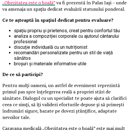
„Obezitatea este o boală”
va fi prezentă în Palas Iași – unde
va amenaja un spațiu dedicat evaluării statusului ponderal.
Ce te așteaptă în spațiul dedicat pentru evaluare?
spațiu propriu și prietenos, creat pentru confortul tău
analiza a compoziției corporale cu ajutorul cântarului
profesional
discuție individuală cu un nutriționist
recomandări personalizate pentru un stil de viață
sănătos
broșuri și materiale informative utile
De ce să participi?
Pentru mulți oameni, un astfel de eveniment reprezintă
primul pas spre înțelegerea reală a propriei stări de
sănătate. Dialogul cu un specialist te poate ajuta să clarifici
ceea ce simți, să îți validezi eforturile depuse și să primești
îndrumări sigure, bazate pe dovezi științifice, adaptate
nevoilor tale.
Caravana medicală „Obezitatea este o boală” este mai mult