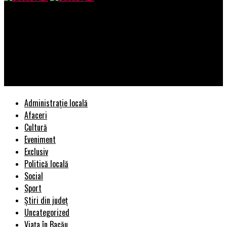
Bacau AZI
Prefectul Capitalei incalca legea nr.55/2020, in principal
art.13, lit.a, prin impunerea obligativitatii purtarii mastii de
protectie sanitara in spatii publice deschise din proxitatea
scolilor!
Administrație locală
Afaceri
Cultură
Eveniment
Exclusiv
Politică locală
Social
Sport
Știri din județ
Uncategorized
Viața în Bacău