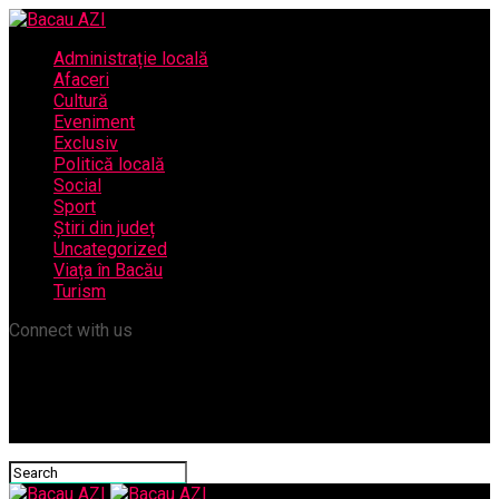
Administrație locală
Afaceri
Cultură
Eveniment
Exclusiv
Politică locală
Social
Sport
Știri din județ
Uncategorized
Viața în Bacău
Turism
Connect with us