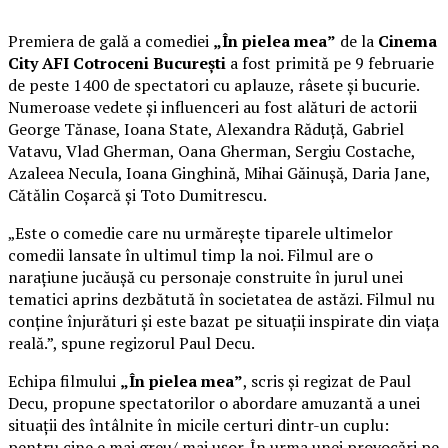
Premiera de gală a comediei
„În pielea mea”
de la
Cinema
City AFI Cotroceni București
a fost primită pe 9 februarie
de peste 1400 de spectatori cu aplauze, râsete și bucurie.
Numeroase vedete și influenceri au fost alături de actorii
George Tănase, Ioana State, Alexandra Răduță, Gabriel
Vatavu, Vlad Gherman, Oana Gherman, Sergiu Costache,
Azaleea Necula, Ioana Ginghină, Mihai Găinușă, Daria Jane,
Cătălin Coșarcă și Toto Dumitrescu.
„Este o comedie care nu urmărește tiparele ultimelor
comedii lansate în ultimul timp la noi. Filmul are o
narațiune jucăușă cu personaje construite în jurul unei
tematici aprins dezbătută în societatea de astăzi. Filmul nu
conține înjurături și este bazat pe situații inspirate din viața
reală.”, spune regizorul Paul Decu.
Echipa filmului
„În pielea mea”
, scris și regizat de Paul
Decu, propune spectatorilor o abordare amuzantă a unei
situații des întâlnite în micile certuri dintr-un cuplu:
pentru cine e mai greu/ mai ușor. În urma unei provocări pe