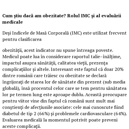
Cum știu dacă am obezitate? Rolul IMC și al evaluării
medicale
Deși Indicele de Masă Corporală (IMC) este utilizat frecvent
pentru clasificarea
obezității, acest indicator nu spune întreaga poveste.
Medicul poate lua în considerare raportul talie–înălțime,
impactul asupra sănătății, calitatea vieții, prezența
complicațiilor și altele. Interesant este faptul că doar 20%
dintre românii care trăiesc cu obezitate se declară
îngrijorați de starea lor de sănătate din prezent (sub media
globală), însă procentul celor care se tem pentru sănătatea
lor pe termen lung este aproape dublu. Această preocupare
pentru viitor vine din faptul că românii sunt mult mai
conștienți de afecțiunile asociate: cele mai cunoscute fiind
diabetul de tip 2 (66%) și problemele cardiovasculare (64%).
Evaluarea medicală la momentul potrivit poate preveni
aceste complicații.