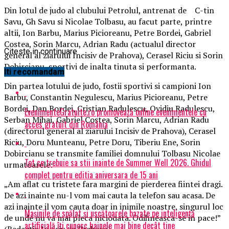
Din lotul de judo al clubului Petrolul, antrenat de C-tin
Savu, Gh Savu si Nicolae Tolbasu, au facut parte, printre
altii, Ion Barbu, Marius Picioreanu, Petre Bordei, Gabriel
Costea, Sorin Marcu, Adrian Radu (actualul director
Citeste in continuare
general al ziarului Incisiv de Prahova), Cerasel Riciu si Sorin
Dobircianu, sportivi de inalta tinuta si performanta.
Iti recomandam
Din partea lotului de judo, fostii sportivi si campioni Ion
Barbu, Constantin Negulescu, Marius Picioreanu, Petre
Bordei, Dan Bordei, Cristian Radulescu, Ovidiu Radulescu,
EvenimenteGratuite.ro promovează online evenimentele cu
Serban Mihai, Gabriel Costea, Sorin Marcu, Adrian Radu
acces gratuit din România
(directorul general al ziarului Incisiv de Prahova), Cerasel
Riciu, Doru Munteanu, Petre Doru, Tiberiu Ene, Sorin
Dobircianu se transmite familiei domnului Tolbasu Nicolae
Tot ce trebuie sa stii inainte de Summer Well 2026. Ghidul
urmatoarele:
complet pentru editia aniversara de 15 ani
„Am aflat cu tristete fara margini de pierderea fiintei dragi.
De azi inainte nu-l vom mai cauta la telefon sau acasa. De
azi inainte il vom cauta doar in inimile noastre, singurul loc
Mașinile de spălat și uscătoarele bazate pe inteligență
de unde nu va mai pleca niciodata. Odihneasca-se in pace!”
artificială îți cunosc hainele mai bine decât tine
(Redactia Incisiv de Prahova).