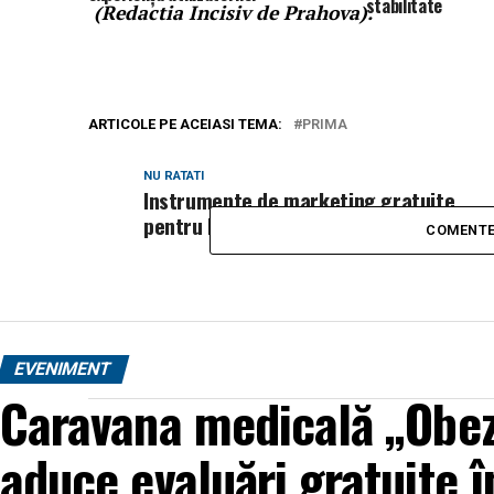
stabilitate
(Redactia Incisiv de Prahova).
ARTICOLE PE ACEIASI TEMA:
PRIMA
NU RATATI
Instrumente de marketing gratuite
pentru business-ul tău
COMENTE
EVENIMENT
Caravana medicală „Obez
aduce evaluări gratuite î