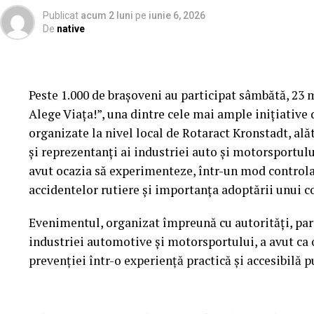
Publicat
acum 2 luni
pe
iunie 6, 2026
De
native
Peste 1.000 de brașoveni au participat sâmbătă, 23
Alege Viața!”, una dintre cele mai ample inițiative 
organizate la nivel local de Rotaract Kronstadt, alăt
și reprezentanți ai industriei auto și motorsportul
Cum știu dacă am obezitate? Rolul IMC și al e
avut ocazia să experimenteze, într-un mod controlat 
accidentelor rutiere și importanța adoptării unui c
Deși Indicele de Masă Corporală (IMC) este utilizat
Evenimentul, organizat împreună cu autorități, part
obezității, acest indicator nu spune întreaga poves
industriei automotive și motorsportului, a avut ca 
raportul talie–înălțime, impactul asupra sănătății, 
prevenției într-o experiență practică și accesibilă p
altele. Interesant este faptul că doar 20% dintre ro
îngrijorați de starea lor de sănătate din prezent (s
care se tem pentru sănătatea lor pe termen lung es