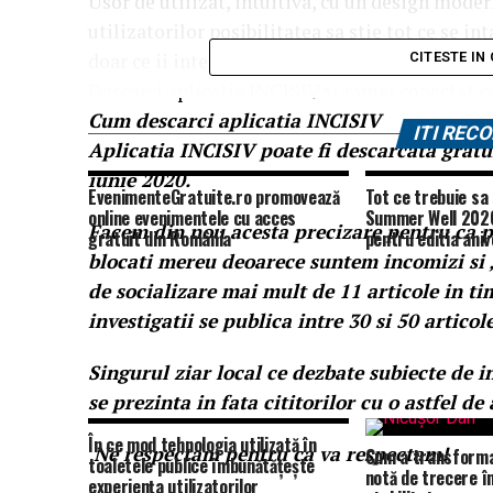
Usor de utilizat, intuitiva, cu un design moder
utilizatorilor posibilitatea sa stie tot ce se i
doar ce ii intereseaza.
CITESTE IN
Descarci aplicatia INCISIV si ramai conectat cu
Cum descarci aplicatia INCISIV
ITI RE
Aplicatia INCISIV poate fi descarcata gratu
iunie 2020.
EvenimenteGratuite.ro promovează
Tot ce trebuie sa 
online evenimentele cu acces
Summer Well 2026
Facem din nou acesta precizare pentru ca p
gratuit din România
pentru editia aniv
blocati mereu deoarece suntem incomizi si „
de socializare mai mult de 11 articole in tim
investigatii se publica intre 30 si 50 articole
Singurul ziar local ce dezbate subiecte de in
se prezinta in fata cititorilor cu o astfel de 
În ce mod tehnologia utilizată în
Ne respectam pentru ca va respectam!
Cum a transforma
toaletele publice îmbunătățește
notă de trecere î
experiența utilizatorilor