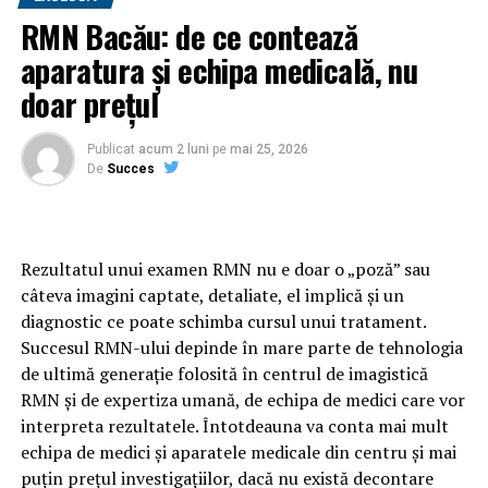
telefonul sau laptop-ul poate face public mesajul dorit,
RMN Bacău: de ce contează
exprimandu-și astfel ideile și sentimentele, având astfel
aparatura și echipa medicală, nu
posiblitatea de a da o mană de ajutor celor aflați la
doar prețul
nevoie, poate într-un impas emoțional, în special în
această perioadă grea prin care trece omenirea din
pricina pandemiei.
Publicat
acum 2 luni
pe
mai 25, 2026
De
Succes
Pentru cei care doresc să susțină această inițiativă
foarte ingenioasă a elevului Neagu Laurențiu din
Cernavodă, postarea unui simplu mesaj pe această
Rezultatul unui examen RMN nu e doar o „poză” sau
platformă costă numai un Euro.
câteva imagini captate, detaliate, el implică și un
diagnostic ce poate schimba cursul unui tratament.
De asemenea, postarea poate rămâne anonimă,
Succesul RMN-ului depinde în mare parte de tehnologia
utilizatorii având posibilitatea de a posta sub orice
de ultimă generație folosită în centrul de imagistică
nickname dacă nu doresc să introducă numele real.
RMN și de expertiza umană, de echipa de medici care vor
Această platformă este în principal despre oameni și
interpreta rezultatele. Întotdeauna va conta mai mult
despre exprimarea ideilor și sentimentelor, astfel încât
echipa de medici și aparatele medicale din centru și mai
acestea să poată fi citite de către oricine.
puțin prețul investigațiilor, dacă nu există decontare