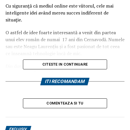
Cu siguranță că mediul online este viitorul, cele mai
inteligente idei având mereu succes indiferent de
situație.
O astfel de idee foarte interesantă a venit din partea
unui elev român de numai 17 ani din Cernavodă. Numele
sau este Neagu Laurențiu și a fost pasionat de tot ceea
ce înseamnă tehnologie încă de mic.
CITESTE IN CONTINUARE
Din dorința de a căuta mereu cele mai bune soluții
pentru a rezolva problemele celor din jur, acesta a creat
o platformă online, un site prin intermediul căruia orice
ITI RECOMANDAM
persoană își poate transmite mesajul în fața populației
întregului glob pământesc, cu doar un simplu click.
COMENTEAZA SI TU
Millionmess.com
este platforma dezvoltată de acest
tânăr din Cernavodă și este un fel de messenger prin
intermediul căreia oricine care dispune de conexiune la
internet și are la dispoziție un dispozitiv precum
EXCLUSIV