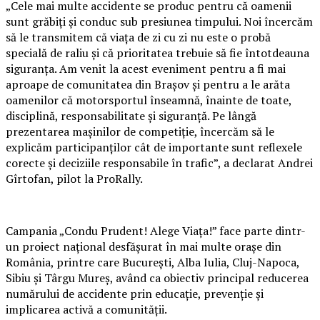
„Cele mai multe accidente se produc pentru că oamenii
sunt grăbiți și conduc sub presiunea timpului. Noi încercăm
să le transmitem că viața de zi cu zi nu este o probă
specială de raliu și că prioritatea trebuie să fie întotdeauna
siguranța. Am venit la acest eveniment pentru a fi mai
aproape de comunitatea din Brașov și pentru a le arăta
oamenilor că motorsportul înseamnă, înainte de toate,
disciplină, responsabilitate și siguranță. Pe lângă
prezentarea mașinilor de competiție, încercăm să le
explicăm participanților cât de importante sunt reflexele
corecte și deciziile responsabile în trafic”, a declarat Andrei
Gîrtofan, pilot la ProRally.
Campania „Condu Prudent! Alege Viața!” face parte dintr-
un proiect național desfășurat în mai multe orașe din
România, printre care București, Alba Iulia, Cluj-Napoca,
Sibiu și Târgu Mureș, având ca obiectiv principal reducerea
numărului de accidente prin educație, prevenție și
implicarea activă a comunității.