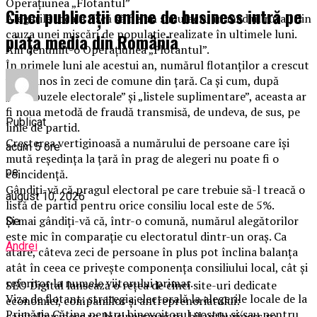
Operaţiunea „Flotantul”
Cinci publicații online de business intră pe
Alegerile locale riscă să fie un simulacru în mediul rural, din
cauza unei mişcări de populaţie realizate în ultimele luni.
piața media din România
Am denumit-o Operaţiunea „Flotantul”.
În primele luni ale acestui an, numărul flotanţilor a crescut
vertiginos în zeci de comune din ţară. Ca şi cum, după
„autobuzele electorale” şi „listele suplimentare”, aceasta ar
fi noua metodă de fraudă transmisă, de undeva, de sus, pe
Publicat
linie de partid.
Creşterea vertiginoasă a numărului de persoane care îşi
acum 5 ore
mută reşedinţa la ţară în prag de alegeri nu poate fi o
pe
coincidenţă.
Gândiţi-vă că pragul electoral pe care trebuie să-l treacă o
august 10, 2026
listă de partid pentru orice consiliu local este de 5%.
Şi mai gândiţi-vă că, într-o comună, numărul alegătorilor
De
este mic în comparaţie cu electoratul dintr-un oraş. Ca
Andrei
atare, câteva zeci de persoane în plus pot înclina balanţa
atât în ceea ce priveşte componenţa consiliului local, cât şi
referitor la numele viitorului primar.
SEO Digital lansează o rețea de cinci site-uri dedicate
Viza de flotant: strategia electorală la alegerile locale de la
economiei, companiilor și antreprenoriatului:
Primăria Cătina pentru binevoitorul nostru si/sau pentru
capitalbusiness.ro, businessmag.ro, bilantbusiness.ro,