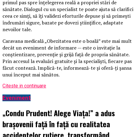
primul pas spre înțelegerea reală a propriei stări de
sănătate. Dialogul cu un specialist te poate ajuta să clarifici
ceea ce simți, să îți validezi eforturile depuse și să primești
îndrumări sigure, bazate pe dovezi științifice, adaptate
nevoilor tale.
Caravana medicală „Obezitatea este o boală” este mai mult
decât un eveniment de informare — este o invitație la
conștientizare, prevenție și grijă față de propria sănătate.
Prin accesul la evaluări gratuite și la specialiști, fiecare pas
făcut contează. Implică-te, informează-te și oferă-ți șansa
unui început mai sănătos.
Citeste in continuare
Eveniment
„Condu Prudent! Alege Viața!” a adus
brașovenii față în față cu realitatea
accidentelor rutiere, transformând