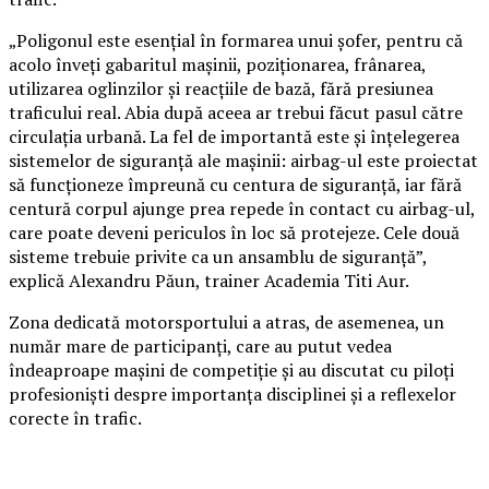
„Poligonul este esențial în formarea unui șofer, pentru că
acolo înveți gabaritul mașinii, poziționarea, frânarea,
utilizarea oglinzilor și reacțiile de bază, fără presiunea
traficului real. Abia după aceea ar trebui făcut pasul către
circulația urbană. La fel de importantă este și înțelegerea
sistemelor de siguranță ale mașinii: airbag-ul este proiectat
să funcționeze împreună cu centura de siguranță, iar fără
centură corpul ajunge prea repede în contact cu airbag-ul,
care poate deveni periculos în loc să protejeze. Cele două
sisteme trebuie privite ca un ansamblu de siguranță”,
explică Alexandru Păun, trainer Academia Titi Aur.
Zona dedicată motorsportului a atras, de asemenea, un
număr mare de participanți, care au putut vedea
îndeaproape mașini de competiție și au discutat cu piloți
profesioniști despre importanța disciplinei și a reflexelor
corecte în trafic.