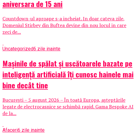
aniversara de 15 ani
Countdown-ul aproape s-a incheiat. In doar cateva zile,
Domeniul Stirbey din Buftea devine din nou locul in care
zeci de...
Uncategorized
6 zile inainte
Mașinile de spălat și uscătoarele bazate pe
inteligență artificială îți cunosc hainele mai
bine decât tine
București – 5 august 2026 – În toată Europa, așteptările
legate de electrocasnice se schimbă rapid. Gama Bespoke AI
de la...
Afaceri
6 zile inainte