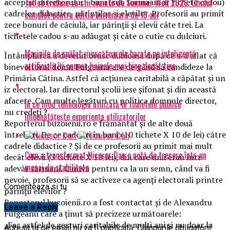
Tot ce trebuie sa stii inainte de Summer Well 2026. Ghidul
acceptul directorului – bani (sub forma unor tichete cadou)
cadrelor didactice, părinților și elevilor. Profesorii au primit
complet pentru editia aniversara de 15 ani
zece bonuri de căciulă, iar părinții și elevii câte trei. La
tichetele cadou s-au adăugat și câte o cutie cu dulciuri.
Mașinile de spălat și uscătoarele bazate pe inteligență
Întâmplarea a devenit brusc dubioasă după ce s-a aflat că
artificială îți cunosc hainele mai bine decât tine
binevoitorul domn Fulgeanu are de gând să candideze la
Primăria Cătina. Astfel că acțiunea caritabilă a căpătat și un
iz electoral. Iar directorul școlii iese șifonat și din această
afacere. Cam multe legături cu politica domnule director,
În ce mod tehnologia utilizată în toaletele publice
nu credeți ?
îmbunătățește experiența utilizatorilor
Reporterul buzoienii.ro e frământat și de alte două
întrebări. De ce cadouri în bani (10 tichete X 10 de lei) către
cadrele didactice ? Și de ce profesorii au primit mai mult
Cum a transformat Nicușor Dan o notă de trecere într-un
decât elevii (3 tichete X 10 lei), din care unii erau într-
mesaj de stabilitate
adevăr sărmani. Cumva pentru ca la un semn, când va fi
nevoie, profesorii să se activeze ca agenți electorali printre
Comenteaza si tu
părinții elevilor ?
Reporterul buzoienii.ro a fost contactat și de Alexandru
Leave a Reply
Fulgeanu care a ținut să precizeze următoarele:
„Fac astfel de gesturi caritabile de mulți ani și nu doar la
Adresa ta de email nu va fi publicată.
Câmpurile obligatorii