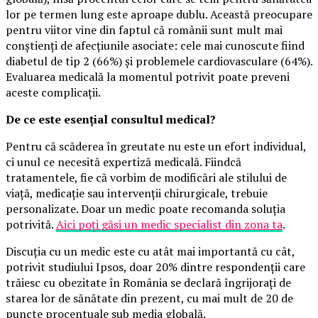
lor pe termen lung este aproape dublu. Această preocupare
pentru viitor vine din faptul că românii sunt mult mai
conștienți de afecțiunile asociate: cele mai cunoscute fiind
diabetul de tip 2 (66%) și problemele cardiovasculare (64%).
Evaluarea medicală la momentul potrivit poate preveni
aceste complicații.
De ce este esențial consultul medical?
Pentru că scăderea în greutate nu este un efort individual,
ci unul ce necesită expertiză medicală. Fiindcă
tratamentele, fie că vorbim de modificări ale stilului de
viață, medicație sau intervenții chirurgicale, trebuie
personalizate. Doar un medic poate recomanda soluția
potrivită.
Aici poți găsi un medic specialist din zona ta
.
Discuția cu un medic este cu atât mai importantă cu cât,
potrivit studiului Ipsos, doar 20% dintre respondenții care
trăiesc cu obezitate în România se declară îngrijorați de
starea lor de sănătate din prezent, cu mai mult de 20 de
puncte procentuale sub media globală.