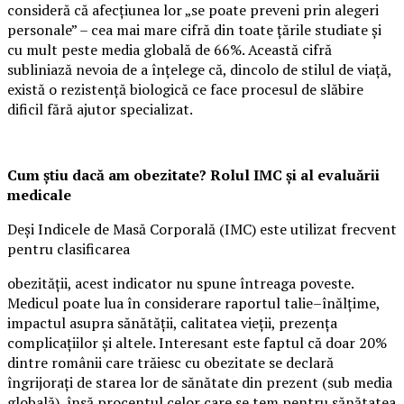
consideră că afecțiunea lor „se poate preveni prin alegeri
personale” – cea mai mare cifră din toate țările studiate și
cu mult peste media globală de 66%. Această cifră
subliniază nevoia de a înțelege că, dincolo de stilul de viață,
există o rezistență biologică ce face procesul de slăbire
dificil fără ajutor specializat.
Cum știu dacă am obezitate? Rolul IMC și al evaluării
medicale
Deși Indicele de Masă Corporală (IMC) este utilizat frecvent
pentru clasificarea
obezității, acest indicator nu spune întreaga poveste.
Medicul poate lua în considerare raportul talie–înălțime,
impactul asupra sănătății, calitatea vieții, prezența
complicațiilor și altele. Interesant este faptul că doar 20%
dintre românii care trăiesc cu obezitate se declară
îngrijorați de starea lor de sănătate din prezent (sub media
globală), însă procentul celor care se tem pentru sănătatea