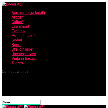
Administrație locală
Afaceri
Cultură
Eveniment
Exclusiv
Politică locală
Social
Sport
Știri din județ
Uncategorized
Viața în Bacău
Turism
Connect with us