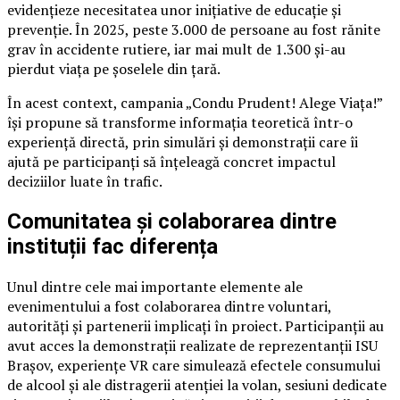
evidențieze necesitatea unor inițiative de educație și
prevenție. În 2025, peste 3.000 de persoane au fost rănite
grav în accidente rutiere, iar mai mult de 1.300 și-au
pierdut viața pe șoselele din țară.
În acest context, campania „Condu Prudent! Alege Viața!”
își propune să transforme informația teoretică într-o
experiență directă, prin simulări și demonstrații care îi
ajută pe participanți să înțeleagă concret impactul
deciziilor luate în trafic.
Comunitatea și colaborarea dintre
instituții fac diferența
Unul dintre cele mai importante elemente ale
evenimentului a fost colaborarea dintre voluntari,
autorități și partenerii implicați în proiect. Participanții au
avut acces la demonstrații realizate de reprezentanții ISU
Brașov, experiențe VR care simulează efectele consumului
de alcool și ale distragerii atenției la volan, sesiuni dedicate