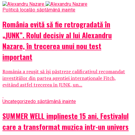
Politică locală
o săptămână inainte
România evită să fie retrogradată în
„JUNK”. Rolul decisiv al lui Alexandru
Nazare, în trecerea unui nou test
important
România a reușit să își păstreze calificativul recomandat
investițiilor din partea agenției internaționale Fitch,
evitând astfel trecerea în JUNK, un...
Uncategorized
o săptămână inainte
SUMMER WELL implineste 15 ani. Festivalul
care a transformat muzica intr-un univers