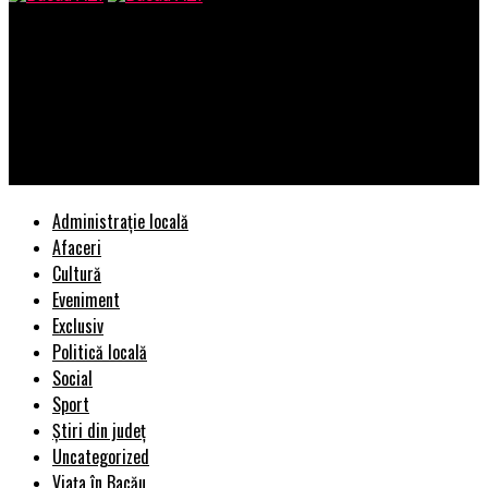
Bacau AZI
In 2 luni de la anuntarea programului ,,fanion” al repornirii
economiei romanesti – IMM INVEST, bancile au acordat credite
de 7 ori mai putin decat contractul firmei paravan din Giurgiu
pentru vanzarea de masti la pret de specula
Administrație locală
Afaceri
Cultură
Eveniment
Exclusiv
Politică locală
Social
Sport
Știri din județ
Uncategorized
Viața în Bacău