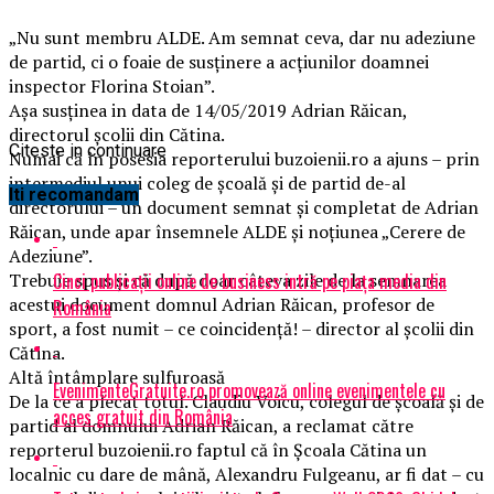
„Nu sunt membru ALDE. Am semnat ceva, dar nu adeziune
de partid, ci o foaie de susținere a acțiunilor doamnei
inspector Florina Stoian”.
Așa susținea in data de 14/05/2019 Adrian Răican,
directorul școlii din Cătina.
Citeste in continuare
Numai că în posesia reporterului buzoienii.ro a ajuns – prin
intermediul unui coleg de școală și de partid de-al
Iti recomandam
directorului – un document semnat și completat de Adrian
Răican, unde apar însemnele ALDE și noțiunea „Cerere de
Adeziune”.
Cinci publicații online de business intră pe piața media din
Trebuie spus și că după doar câteva zile de la semnarea
acestui document domnul Adrian Răican, profesor de
România
sport, a fost numit – ce coincidență! – director al școlii din
Cătina.
Altă întâmplare sulfuroasă
EvenimenteGratuite.ro promovează online evenimentele cu
De la ce a plecat totul. Claudiu Voicu, colegul de școală și de
acces gratuit din România
partid al domnului Adrian Răican, a reclamat către
reporterul buzoienii.ro faptul că în Școala Cătina un
localnic cu dare de mână, Alexandru Fulgeanu, ar fi dat – cu