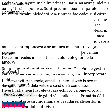
Cătina, ci și în comunele învecinate. Dar n-au avut și nici nu
sunt marcate cu
*
au legătură cu politica. Sunt precum două linii paralele care
Comentariu
*
nu se vor întâlni niciodată. Am ținut să fac cadouri și către
cadrele didactice din respect pentru acești oameni care ne-
au pus stiloul în mână și care au contribuit la formarea
noastră ca oameni. Iar cadouri n-au primit doar profesorii,
ci și ceilalți angajați ai școlii. Îmi pare rău că acțiunea mea
este interpretată politic”, a spus Alexandru Fulgeanu care a
admis că intenționează a se implica mai mult în viața
comunității și de aceea va candida la funcția de primar.
Nume
*
De ce am readus in discutie articolul colegilor de la
Email
*
buzoienii.ro?
Simplu, ne-a atras atentia omul „potent” si plin de gesturi
Site web
caritabile ale caror actiuni, zicea dansul, sunt interpretate
politic.
Salvează-mi numele, emailul și site-ul web în acest
Asa sa fie oare?
navigator pentru data viitoare când o să comentez.
Investigatia noastra releva fara echivoc ca binevoitorul
domn Fulgeanu are de gând să candideze la Primăria Cătina
si isi pregateste cu „indemanare” fraudarea alegerilor in
Eveniment
obtinerea postului mult visat.