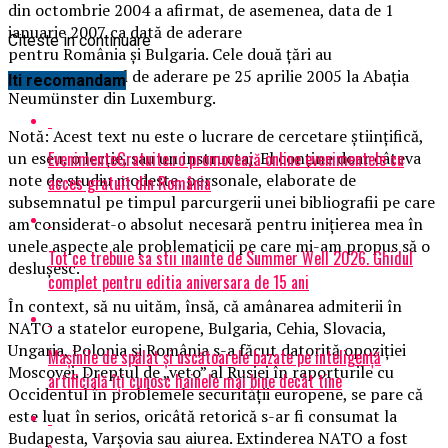
din octombrie 2004 a afirmat, de asemenea, data de 1
ianuarie 2007 ca dată de aderare
Citeste in continuare
pentru România și Bulgaria. Cele două țări au
semnat Tratatul de aderare pe 25 aprilie 2005 la Abația
Iti recomandam
Neumünster din Luxemburg.
Notă: Acest text nu este o lucrare de cercetare științifică,
EvenimenteGratuite.ro promovează online evenimentele cu
un eseu, o lecție, sau un instructaj. El conține doar câteva
note de studiu modeste, personale, elaborate de
acces gratuit din România
subsemnatul pe timpul parcurgerii unei bibliografii pe care
am considerat-o absolut necesară pentru inițierea mea în
unele aspecte ale problematicii pe care mi-am propus să o
Tot ce trebuie sa stii inainte de Summer Well 2026. Ghidul
desluşesc.
complet pentru editia aniversara de 15 ani
În context, să nu uităm, însă, că amânarea admiterii în
NATO a statelor europene, Bulgaria, Cehia, Slovacia,
Ungaria, Polonia şi România s-a făcut datorită opoziţiei
Mașinile de spălat și uscătoarele bazate pe inteligență
Moscovei. Dreptul de „veto” al Rusiei în raporturile cu
artificială îți cunosc hainele mai bine decât tine
Occidentul în problemele securităţii europene, se pare că
este luat în serios, oricâtă retorică s-ar fi consumat la
Budapesta, Varşovia sau aiurea. Extinderea NATO a fost