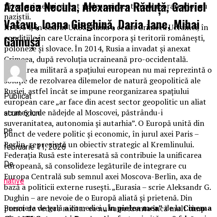
Azaleea Necula, Alexandra Răduță, Gabriel
tătari crimeeni, drept pedeapsă pentru colaborarea lor cu
naziștii.
Vatavu, Ioana Ginghină, Daria Jane, Mihai
În 1954, în cadrul URSS, Rusia a cedat Crimeea Ucrainei, în
condițiile în care Ucraina încorpora și teritorii românești,
Găinușă
poloneze și slovace. În 2014, Rusia a invadat și anexat
Crimeea, după revoluția ucraineană pro-occidentală.
Ocuparea militară a spaţiului european nu mai reprezintă o
soluţie de rezolvarea dilemelor de natură geopolitică ale
Rusiei, astfel încât se impune reorganizarea spaţiului
Publicat
european care „ar face din acest sector geopolitic un aliat
strategic de nădejde al Moscovei, păstrându-i
acum 6 luni
suveranitatea, autonomia şi autarhia”. O Europă unită din
pe
punct de vedere politic şi economic, în jurul axei Paris –
Berlin, reprezintă un obiectiv strategic al Kremlinului.
februarie 11, 2026
Federaţia Rusă este interesată să contribuie la unificarea
De
europeană, să consolideze legăturile de integrare cu
Europa Centrală sub semnul axei Moscova-Berlin, axa de
native
bază a politicii externe ruseşti. „Eurasia – scrie Aleksandr G.
Dughin – are nevoie de o Europă aliată şi prietenă. Din
Premiera de gală a comediei
„În pielea mea”
de la
Cinema
punct de vedere militar ea nu va prezenta încă mult timp