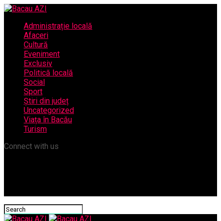
Administrație locală
Afaceri
Cultură
Eveniment
Exclusiv
Politică locală
Social
Sport
Știri din județ
Uncategorized
Viața în Bacău
Turism
Connect with us