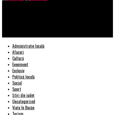
Bacau AZI
„Întâlnirile cu agricultorii vor continua și am convingerea că
vom reuși împreună să rezolvăm problemele cu care aceștia se
confruntă”
Administrație locală
Afaceri
Cultură
Eveniment
Exclusiv
Politică locală
Social
Sport
Știri din județ
Uncategorized
Viața în Bacău
Turism