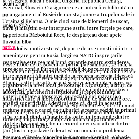
la Vişegrad, adică Polonia, Ungaria, Republica Cehă şi,
acum 2 luni
eventual, Slovacia. O asigurare ce ar putea fi echilibrată cu
un angajament al Rusiei de nonstaţionare a trupelor sale în
pe
Ucraina şi Belarus. O mie cinci sute de kilometri de uscat,
iunie 6, 2026
fluvii şi mlaştini s-ar interpune astfel între forţele pe care,
în perioada Războiului Rece, le despărţeau doar apele
De
fluviului Elba.
native
Un al doilea motiv este că, departe de a se constitui într-o
ameninţare pentru Rusia, lărgirea NATO înspre ţările
respective este cea mai bună garanţie pentru extinderea
Peste 1.000 de brașoveni au participat sâmbătă, 23 mai, la
spre acea zonă a Europei a politicii de pace care domneşte
evenimentul „Condu Prudent! Alege Viața!”, una dintre cele
între membrii Alianţei încă de la crearea acesteia. Ideea că
mai ample inițiative de educație și conștientizare rutieră
Alianţa, astfel lărgită, ar putea servi unei politici agresive
organizate la nivel local de Rotaract Kronstadt, alături de
îndreptate împotriva cuiva, cu atât mai puţin împotriva
autorități, parteneri instituționali și reprezentanți ai
puterii militare a Moscovei, nu rezistă nici măcar la o
industriei auto și motorsportului. Timp de mai multe ore,
analiză superficială. Adevărul este că, dacă în această
participanții au avut ocazia să experimenteze, într-un mod
regiune apare o cauză de tulburări, aceasta rezidă în primul
controlat și interactiv, efectele reale ale accidentelor
şi în primul rând, şi înainte de toate, în tensiunile dintre
rutiere și importanța adoptării unui comportament
statele din zonă sau din interiorul uneia sau alteia dintre
responsabil în trafic.
ţări (fosta Iugoslavie federativă nu numai cu problema
Kosovo), Albania, Macedonia, Nagorno-Karabah, Abhazia,
Evenimentul, organizat împreună cu autorități, parteneri