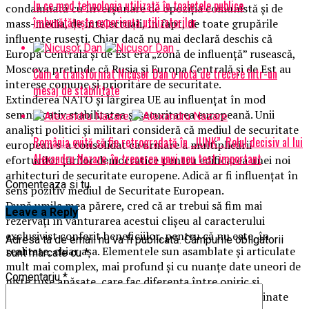
În ce mod tehnologia utilizată în toaletele publice
condamnată cu înverşunare de opoziţia comunistă şi de
îmbunătățește experiența utilizatorilor
mass-media, de intelectuali, în fapt, de toate grupările
influente ruseşti. Chiar dacă nu mai declară deschis că
Europa Centrală şi de Est era „zonă de influenţă” rusească,
Moscova pretinde că Rusia şi Europa Centrală şi de Est au
Cum a transformat Nicușor Dan o notă de trecere într-un
interese comune şi prioritare de securitate.
mesaj de stabilitate
Extinderea NATO şi lărgirea UE au influenţat în mod
semnificativ stabilitatea şi securitatea europeană. Unii
analişti politici şi militari consideră că mediul de securitate
România evită să fie retrogradată în „JUNK”. Rolul decisiv al lui
european s-a consolidat ca urmare a multiplicării
Alexandru Nazare, în trecerea unui nou test important
eforturilor ţărilor democratice pentru edificarea unei noi
arhitecturi de securitate europene. Adică ar fi influenţat în
Comenteaza si tu
sens pozitiv mediul de Securitate European.
După umila mea părere, cred că ar trebui să fim mai
Leave a Reply
rezervaţi în vânturarea acestui clişeu al caracterului
exclusivist conferit beneficiilor, pentru că nu este, în
Adresa ta de email nu va fi publicată.
Câmpurile obligatorii
realitate, chiar aşa. Elementele sun asamblate şi articulate
sunt marcate cu
*
mult mai complex, mai profund şi cu nuanţe date uneori de
Comentariu
*
nişte tuşe apăsate, care fac diferenţa între oniric şi
realitatea efectivă, necosmetizată prin cuvinte destinate