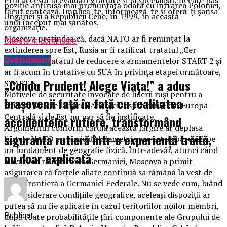
poziţie antirusă mai pronunţată odată cu intrarea Poloniei,
făcut contează. Implică-te, informează-te și oferă-ți șansa
Ungariei şi a Republicii Cehe, în 1999, în această
unui început mai sănătos.
organizaţie.
Moscova pretindea că, dacă NATO ar fi renunţat la
Citeste in continuare
extinderea spre Est, Rusia ar fi ratificat tratatul „Cer
Eveniment
Deschis” şi tratatul de reducere a armamentelor START 2 şi
ar fi acum în tratative cu SUA în privinţa etapei următoare,
„Condu Prudent! Alege Viața!” a adus
START 3.
Motivele de securitate invocate de liderii ruşi pentru a
brașovenii față în față cu realitatea
obiecta faţă de lărgirea Alianţei înspre ţările din Europa
Centrală şi de Est nu par să fie justificate.
accidentelor rutiere, transformând
Argumentul conform căruia această lărgire ar deplasa
siguranța rutieră într-o experiență trăită,
forţele NATO cu o mie de kilometri spre est se bazează pe
un fundament de geografie fizică. Într-adevăr, atunci când
nu doar explicată
a avut loc reunificarea Germaniei, Moscova a primit
asigurarea că forţele aliate continuă sa rămână la vest de
fosta frontieră a Germaniei Federale. Nu se vede cum, luând
în considerare condiţiile geografice, aceleaşi dispoziţii ar
putea să nu fie aplicate în cazul teritoriilor noilor membri,
Publicat
după toate probabilităţile ţări componente ale Grupului de