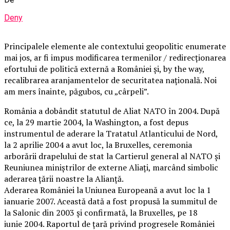
Deny
Principalele elemente ale contextului geopolitic enumerate
mai jos, ar fi impus modificarea termenilor / redirecţionarea
efortului de politică externă a României şi, by the way,
recalibrarea aranjamentelor de securitatea naţională. Noi
am mers înainte, păgubos, cu „cârpeli”.
România a dobândit statutul de Aliat NATO în 2004. După
ce, la 29 martie 2004, la Washington, a fost depus
instrumentul de aderare la Tratatul Atlanticului de Nord,
la 2 aprilie 2004 a avut loc, la Bruxelles, ceremonia
arborării drapelului de stat la Cartierul general al NATO şi
Reuniunea miniştrilor de externe Aliaţi, marcând simbolic
aderarea ţării noastre la Alianţă.
Aderarea României la Uniunea Europeană a avut loc la 1
ianuarie 2007. Această dată a fost propusă la summitul de
la Salonic din 2003 și confirmată, la Bruxelles, pe 18
iunie 2004. Raportul de țară privind progresele României