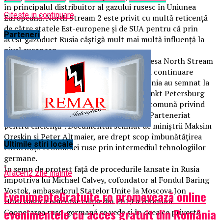
în principalul distribuitor al gazului rusesc în Uniunea
Citeste in continuare
Europeană. North Stream 2 este privit cu multă reticenţă
de către statele Est-europene şi de SUA pentru că prin
Parteneri
acest gazoduct Rusia câştigă mult mai multă influenţă la
nivel european.
Criticile Est-europene şi americane la adresa North Stream
2 nu au împiedicat Germania să susţină în continuare
proiectul. De curând chiar, Rusia şi Germania au semnat la
Forumul Economic Internaţional de la Sankt Petersburg
(Supranumit ”Davosul rus”) o declaraţie comună privind
iniţiativa strategică bilaterală intitulată „Parteneriat
pentru eficienţă”. Documentul semnat de miniştrii Maksim
Oreşkin şi Peter Altmaier, are drept scop îmbunătăţirea
Ultimile stiri locale
eficacităţii economiei ruse prin intermediul tehnologiilor
germane.
În semn de protest față de procedurile lansate în Rusia
Afaceri
2 zile inainte
împotriva lui Michael Calvey, cofondator al Fondul Baring
Vostok, ambasadorul Statelor Unite la Moscova Jon
EvenimenteGratuite.ro promovează online
Huntsman a boicotat ediția din 2019 a formului.
evenimentele cu acces gratuit din România
Cooperarea ruso-germană se vede şi în ceea ce priveşte