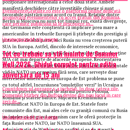
poziţionare internaţională a celor două state. Ambele
manifestă deschidere către investiţiile chineze şi sunt
EvenimenteGratuite.ro este o platformă online dedicată
favorabile păstrării unui acord cu Iranul. Relaţiile dintre
promovării evenimentelor cu acces gratuit din România,
Berlin şi Moscova nu sunt tot timpul roz, există divergenţe,
care permite publicului să le descopere în...
dar Germania este conştientă că implicare prea mare a
americanilor în treburile Europei îi ştirbeşte din prestigiu şi
Uncategorized
4 zile inainte
putere. Pe de altă parte, nici Rusia nu vrea creşterea puterii
SUA în Europa. Astfel, dincolo de interesele economice,
Tot ce trebuie sa stii inainte de Summer
cele două state sunt unite şi de interesul strategic de a ţine
SUA cât mai departe de afacerile europene. Reorientarea
Well 2026. Ghidul complet pentru editia
SUA către Europa de Est Dacă multe din statele occidentale
văd în NATO un organism fără sens, care serveşte doar
aniversara de 15 ani
intereselor americane, în Europa de Est problema se pune
cu totul altfel. Incursiunea ”omuleţilor verzi” în Ucraina a
Countdown-ul aproape s-a incheiat. In doar cateva zile,
tras un puternic semnal de alarmă pentru Polonia,
Domeniul Stirbey din Buftea devine din nou locul in care
România şi statele baltice. Mişcarea Kremlinului a
zeci de...
resemnificat NATO în Europa de Est. Statele foste
comuniste din Est, mai ales cele cu graniţă comună cu Rusia
au înţeles că singurul organism care le oferă protecţie în
Uncategorized
4 zile inainte
faţa Rusiei este NATO, iar NATO înseamnă SUA.
Administraţia de Washington profită şi ea de această