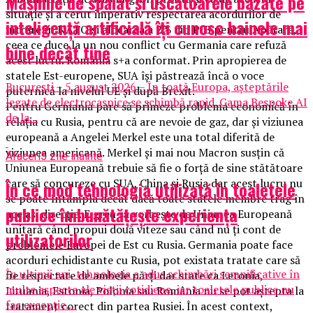
Mașinile de spălat și uscătoarele bazate pe
situaţie şi a cerut imperativ respectarea acordurilor de
inteligență artificială îți cunosc hainele mai
intrare în NATO şi alocarea a 2% din PIB pentru Apărare,
ceea ce duce la un nou conflict cu Germania care refuză
bine decât tine
acest lucru. România s+a conformat. Prin apropierea de
statele Est-europene, SUA îşi păstrează încă o voce
București – 5 august 2026 – În toată Europa, așteptările
puternică la nivelul UE şi după Brexit.
legate de electrocasnice se schimbă rapid. Gama Bespoke AI
Pentru Germania pare să primeze problema economică în
de la...
relaţia cu Rusia, pentru că are nevoie de gaz, dar şi viziunea
europeană a Angelei Merkel este una total diferită de
viziunea americană. Merkel şi mai nou Macron susţin că
Afaceri
5 zile inainte
Uniunea Europeană trebuie să fie o forţă de sine stătătoare
care să concureze cu SUA, China şi Rusia dar acest lucru nu
În ce mod tehnologia utilizată în toaletele
se poate întâmpla decât dacă toate statele membre trag în
publice îmbunătățește experiența
aceiaşi direcţie. E greu să vorbeşte de Uniunea Europeană
unitară când propui două viteze sau când nu ţi cont de
utilizatorilor
problemele Europei de Est cu Rusia. Germania poate face
acorduri echidistante cu Rusia, pot existata tratate care să
În ultimii ani, tehnologia a adus schimbări semnificative în
fie respectate de ambele părţi dar state ca Letonia,
multe aspecte ale vieții cotidiene, iar toaletele publice nu
Lituania, Estonia, Polonia sau România nu se pot aştepta la
fac excepție....
tratament corect din partea Rusiei. În acest context,