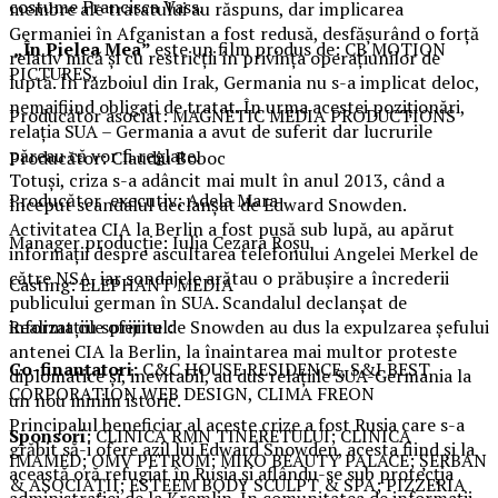
costume Francisca Vass.
membre ale tratatului au răspuns, dar implicarea
Germaniei în Afganistan a fost redusă, desfăşurând o forţă
„În Pielea Mea”
este un film produs de: CB MOTION
relativ mică şi cu restricţii în privinţa operaţiunilor de
PICTURES.
luptă. În războiul din Irak, Germania nu s-a implicat deloc,
nemaifiind obligaţi de tratat. În urma acestei poziţionări,
Producător asociat: MAGNETIC MEDIA PRODUCTIONS
relaţia SUA – Germania a avut de suferit dar lucrurile
păreau că vor fi reglate.
Producător: Claudiu Boboc
Totuşi, criza s-a adâncit mai mult în anul 2013, când a
Producător executiv: Adela Mara
început scandalul declanşat de Edward Snowden.
Activitatea CIA la Berlin a fost pusă sub lupă, au apărut
Manager producție: Iulia Cezara Roșu
informaţii despre ascultarea telefonului Angelei Merkel de
către NSA, iar sondajele arătau o prăbuşire a încrederii
Casting: ELEPHANT MEDIA
publicului german în SUA. Scandalul declanşat de
Realizat cu sprijinul:
informaţiile oferite de Snowden au dus la expulzarea şefului
antenei CIA la Berlin, la înaintarea mai multor proteste
Co-finanțatori:
C&C HOUSE RESIDENCE, S&I BEST
diplomatice şi, inevitabil, au dus relaţiile SUA-Germania la
CORPORATION WEB DESIGN, CLIMA FREON
un nou minim istoric.
Principalul beneficiar al aceste crize a fost Rusia care s-a
Sponsori
: CLINICA RMN TINERETULUI; CLINICA
grăbit să-i ofere azil lui Edward Snowden, acesta fiind şi la
IMAMED; OMV PETROM; MIKO BEAUTY PALACE; ȘERBAN
această oră refugiat în Rusia şi aflându-se sub protecţia
& ASOCIAȚII; ESTEEM BODY SCULPT & SPA; PIZZERIA
administraţiei de la Kremlin. În comunitatea de informaţii