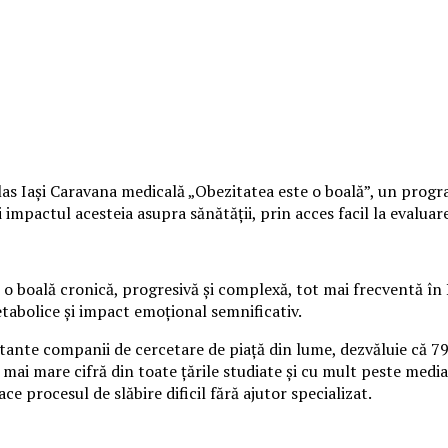
s Iași Caravana medicală „Obezitatea este o boală”, un program 
mpactul acesteia asupra sănătății, prin acces facil la evaluare 
o boală cronică, progresivă și complexă, tot mai frecventă în 
etabolice și impact emoțional semnificativ.
rtante companii de cercetare de piață din lume, dezvăluie că 7
 mai mare cifră din toate țările studiate și cu mult peste media
ace procesul de slăbire dificil fără ajutor specializat.