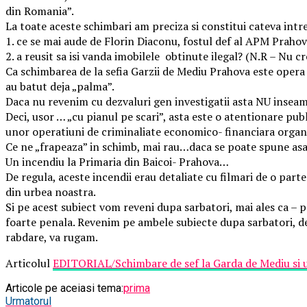
din Romania”.
La toate aceste schimbari am preciza si constitui cateva in
1. ce se mai aude de Florin Diaconu, fostul def al APM Praho
2. a reusit sa isi vanda imobilele obtinute ilegal? (N.R – Nu c
Ca schimbarea de la sefia Garzii de Mediu Prahova este opera u
au batut deja „palma”.
Daca nu revenim cu dezvaluri gen investigatii asta NU insea
Deci, usor … „cu pianul pe scari”, asta este o atentionare pub
unor operatiuni de criminaliate economico- financiara organiz
Ce ne „frapeaza” in schimb, mai rau…daca se poate spune as
Un incendiu la Primaria din Baicoi- Prahova…
De regula, aceste incendii erau detaliate cu filmari de o part
din urbea noastra.
Si pe acest subiect vom reveni dupa sarbatori, mai ales ca – p
foarte penala. Revenim pe ambele subiecte dupa sarbatori, de
rabdare, va rugam.
Articolul
EDITORIAL/Schimbare de sef la Garda de Mediu si u
Articole pe aceiasi tema:
prima
Urmatorul