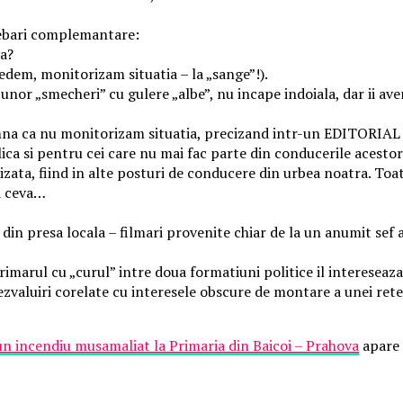
trebari complemantare:
va?
redem, monitorizam situatia – la „sange”!).
nor „smecheri” cu gulere „albe”, nu incape indoiala, dar ii aver
mna ca nu monitorizam situatia, precizand intr-un EDITORIAL 
lica si pentru cei care nu mai fac parte din conducerile acestor 
ata, fiind in alte posturi de conducere din urbea noatra. Toat
a ceva…
e din presa locala – filmari provenite chiar de la un anumit sef
rimarul cu „curul” intre doua formatiuni politice il intereseaz
zvaluiri corelate cu interesele obscure de montare a unei rete
n incendiu musamaliat la Primaria din Baicoi – Prahova
apare 