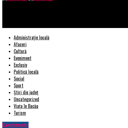
Bacau AZI
EDITORIAL/Schimbare de sef la Garda de Mediu si un incendiu mu
Administrație locală
Afaceri
Cultură
Eveniment
Exclusiv
Politică locală
Social
Sport
Știri din județ
Uncategorized
Viața în Bacău
Turism
Eveniment