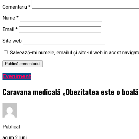
Comentariu
*
Nume
*
Email
*
Site web
Salvează-mi numele, emailul și site-ul web în acest navigat
Eveniment
Caravana medicală „Obezitatea este o boală” 
Publicat
acum 2 luni