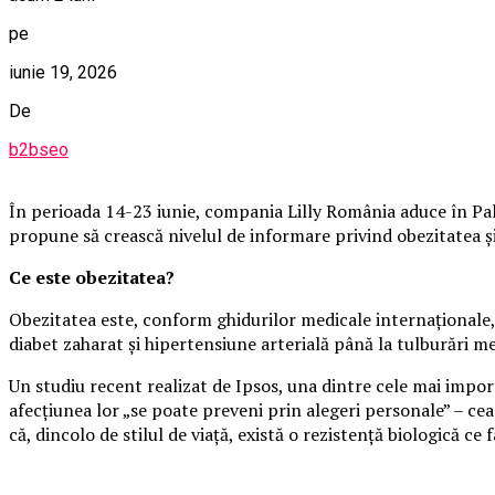
pe
iunie 19, 2026
De
b2bseo
În perioada 14-23 iunie, compania Lilly România aduce în Pala
propune să crească nivelul de informare privind obezitatea și i
Ce este obezitatea?
Obezitatea este, conform ghidurilor medicale internaționale, 
diabet zaharat și hipertensiune arterială până la tulburări m
Un studiu recent realizat de Ipsos, una dintre cele mai impo
afecțiunea lor „se poate preveni prin alegeri personale” – cea
că, dincolo de stilul de viață, există o rezistență biologică ce f