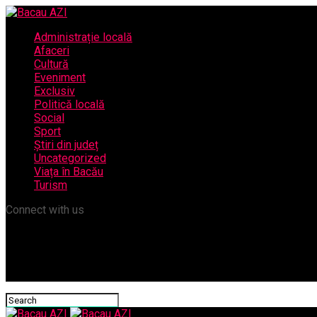
Administrație locală
Afaceri
Cultură
Eveniment
Exclusiv
Politică locală
Social
Sport
Știri din județ
Uncategorized
Viața în Bacău
Turism
Connect with us