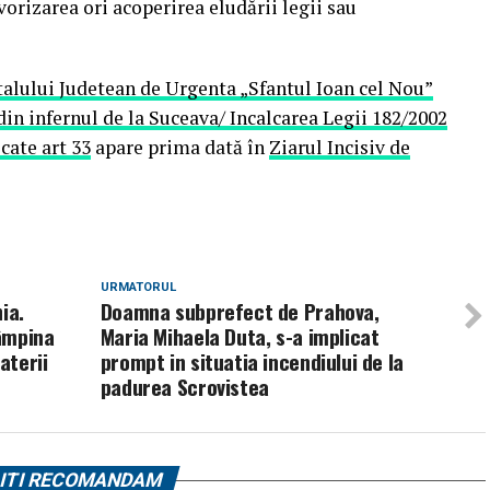
vorizarea ori acoperirea eludării legii sau
alului Judetean de Urgenta „Sfantul Ioan cel Nou”
in infernul de la Suceava/ Incalcarea Legii 182/2002
cate art 33
apare prima dată în
Ziarul Incisiv de
URMATORUL
ia.
Doamna subprefect de Prahova,
Câmpina
Maria Mihaela Duta, s-a implicat
aterii
prompt in situatia incendiului de la
padurea Scrovistea
ITI RECOMANDAM