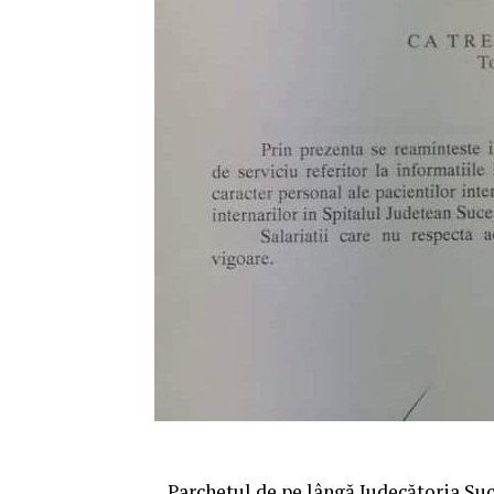
Parchetul de pe lângă Judecătoria Su