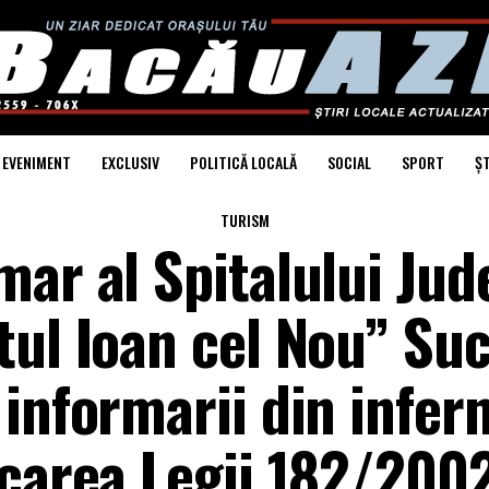
EVENIMENT
EXCLUSIV
POLITICĂ LOCALĂ
SOCIAL
SPORT
ȘT
TURISM
mar al Spitalului Jud
tul Ioan cel Nou” Su
informarii din infer
lcarea Legii 182/200