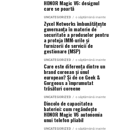
HONOR Magic V6: designul
care se poartă
UNCATEGORIZED
o săptămână inainte
Zyxel Networks îmbunătățește
guvernanța în materie de
securitate a produselor pentru
a proteja IMM-urile și
furnizorii de servicii de
gestionare (MSP)
UNCATEGORIZED
o săptămână inainte
Care este diferența dintre un
brand coreean și unul
european? Și de ce Geek &
Gorgeous a împrumutat
trăsături coreene
UNCATEGORIZED
o săptămână inainte
Dincolo de capacitatea
bateriei: cum regândește
HONOR Magic V6 autonomia
unui telefon pliabil
UNCATEGORIZED
o săptămână inainte