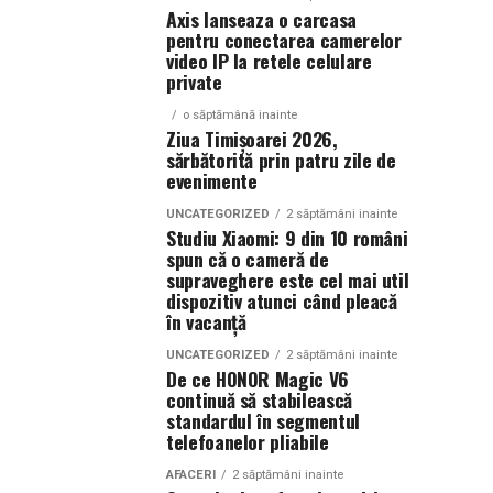
Axis lanseaza o carcasa
pentru conectarea camerelor
video IP la retele celulare
private
o săptămână inainte
Ziua Timișoarei 2026,
sărbătorită prin patru zile de
evenimente
UNCATEGORIZED
2 săptămâni inainte
Studiu Xiaomi: 9 din 10 români
spun că o cameră de
supraveghere este cel mai util
dispozitiv atunci când pleacă
în vacanță
UNCATEGORIZED
2 săptămâni inainte
De ce HONOR Magic V6
continuă să stabilească
standardul în segmentul
telefoanelor pliabile
AFACERI
2 săptămâni inainte