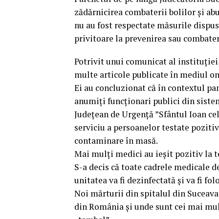
zădărnicirea combaterii bolilor şi abuz
nu au fost respectate măsurile dispuse
privitoare la prevenirea sau combater
Potrivit unui comunicat al instituţiei
multe articole publicate în mediul on
Ei au concluzionat că în contextul p
anumiţi funcţionari publici din siste
Judeţean de Urgenţă ”Sfântul Ioan cel
serviciu a persoanelor testate pozitiv
contaminare în masă.
Mai mulţi medici au ieşit pozitiv la t
S-a decis că toate cadrele medicale de
unitatea va fi dezinfectată şi va fi fo
Noi mărturii din spitalul din Suceava
din România și unde sunt cei mai mulț