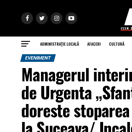
ADMINISTRAȚIE LOCALĂ
AFACERI
CULTURĂ
EVENIMENT
Managerul interi
de Urgenta „Sfan
doreste stoparea 
la Suceava/ Inca