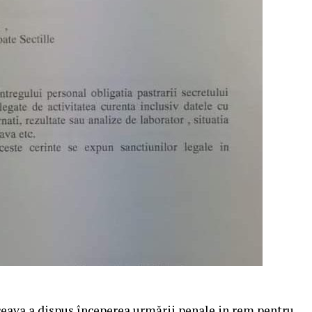
ceava a dispus începerea urmării penale in rem pentru