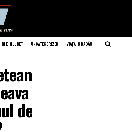
IRI DIN JUDEȚ
UNCATEGORIZED
VIAȚA ÎN BACĂU
etean
ceava
nul de
2