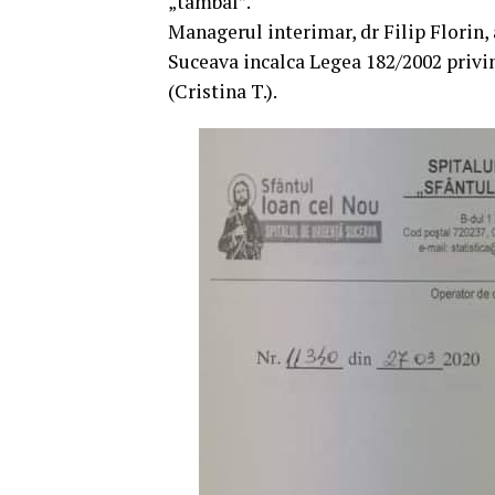
„tambal”.
Managerul interimar, dr Filip Florin,
Suceava incalca Legea 182/2002 privind
(Cristina T.).