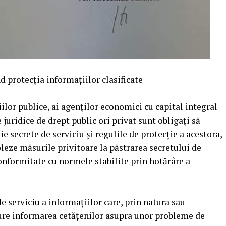
nd protecţia informaţiilor clasificate
iilor publice, ai agenţilor economici cu capital integral
e juridice de drept public ori privat sunt obligaţi să
e secrete de serviciu şi regulile de protecţie a acestora,
oleze măsurile privitoare la păstrarea secretului de
conformitate cu normele stabilite prin hotărâre a
de serviciu a informaţiilor care, prin natura sau
gure informarea cetăţenilor asupra unor probleme de