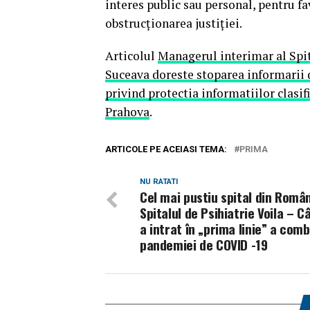
interes public sau personal, pentru fa
obstrucţionarea justiţiei.
Articolul
Managerul interimar al Spit
Suceava doreste stoparea informarii d
privind protectia informatiilor clasifi
Prahova
.
ARTICOLE PE ACEIASI TEMA:
PRIMA
NU RATATI
Cel mai pustiu spital din Român
Spitalul de Psihiatrie Voila – 
a intrat în „prima linie” a comb
pandemiei de COVID -19