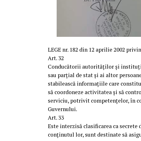
LEGE nr. 182 din 12 aprilie 2002 privi
Art. 32
Conducătorii autorităţilor şi instituţ
sau parţial de stat şi ai altor persoan
stabilească informaţiile care constitui
să coordoneze activitatea şi să contr
serviciu, potrivit competenţelor, în 
Guvernului.
Art. 33
Este interzisă clasificarea ca secrete 
conţinutul lor, sunt destinate să asi