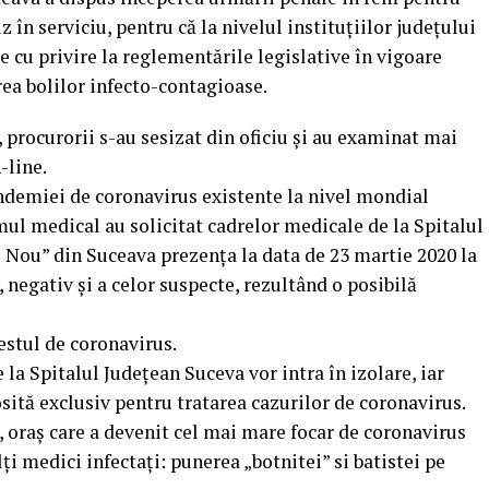
 în serviciu, pentru că la nivelul instituţiilor judeţului
 cu privire la reglementările legislative în vigoare
ea bolilor infecto-contagioase.
, procurorii s-au sesizat din oficiu şi au examinat mai
-line.
andemiei de coronavirus existente la nivel mondial
mul medical au solicitat cadrelor medicale de la Spitalul
 Nou” din Suceava prezenţa la data de 23 martie 2020 la
, negativ şi a celor suspecte, rezultând o posibilă
estul de coronavirus.
 la Spitalul Judeţean Suceva vor intra în izolare, iar
losită exclusiv pentru tratarea cazurilor de coronavirus.
, oraș care a devenit cel mai mare focar de coronavirus
i medici infectați: punerea „botnitei” si batistei pe