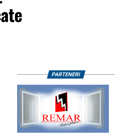
cate
PARTENERI