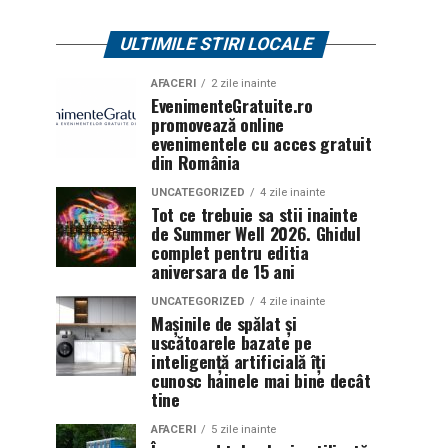
ULTIMILE STIRI LOCALE
AFACERI
2 zile inainte
EvenimenteGratuite.ro
promovează online
evenimentele cu acces gratuit
din România
UNCATEGORIZED
4 zile inainte
Tot ce trebuie sa stii inainte
de Summer Well 2026. Ghidul
complet pentru editia
aniversara de 15 ani
UNCATEGORIZED
4 zile inainte
Mașinile de spălat și
uscătoarele bazate pe
inteligență artificială îți
cunosc hainele mai bine decât
tine
AFACERI
5 zile inainte