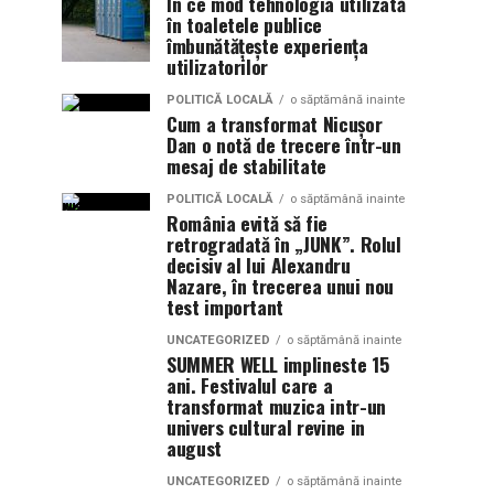
În ce mod tehnologia utilizată
în toaletele publice
îmbunătățește experiența
utilizatorilor
POLITICĂ LOCALĂ
o săptămână inainte
Cum a transformat Nicușor
Dan o notă de trecere într-un
mesaj de stabilitate
POLITICĂ LOCALĂ
o săptămână inainte
România evită să fie
retrogradată în „JUNK”. Rolul
decisiv al lui Alexandru
Nazare, în trecerea unui nou
test important
UNCATEGORIZED
o săptămână inainte
SUMMER WELL implineste 15
ani. Festivalul care a
transformat muzica intr-un
univers cultural revine in
august
UNCATEGORIZED
o săptămână inainte