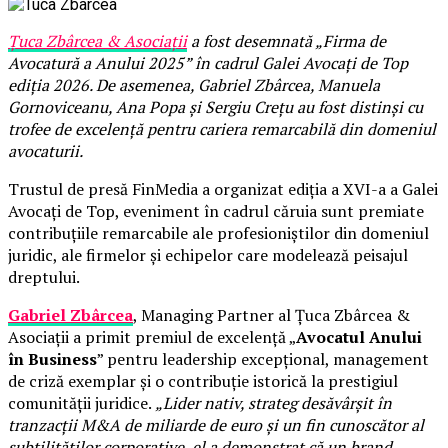
Țuca Zbârcea & Asociații
a fost desemnată „Firma de
Avocatură a Anului 2025” în cadrul Galei Avocați de Top
ediția 2026. De asemenea, Gabriel Zbârcea, Manuela
Gornoviceanu, Ana Popa și Sergiu Crețu au fost distinși cu
trofee de excelență pentru cariera remarcabilă din domeniul
avocaturii.
Trustul de presă FinMedia a organizat ediția a XVI-a a Galei
Avocați de Top, eveniment în cadrul căruia sunt premiate
contribuțiile remarcabile ale profesioniștilor din domeniul
juridic, ale firmelor și echipelor care modelează peisajul
dreptului.
Gabriel Zbârcea
, Managing Partner al Țuca Zbârcea &
Asociații a primit premiul de excelență „
Avocatul Anului
în Business
” pentru leadership excepțional, management
de criză exemplar și o contribuție istorică la prestigiul
comunității juridice.
„Lider nativ, strateg desăvârșit în
tranzacții M&A de miliarde de euro și un fin cunoscător al
subtilităților corporative, el a demonstrat că un brand