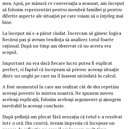
mea. Apoi, pe măsură ce conversația a avansat, am început
să folosim reprezentări pentru membrii familiei și pentru
diferite aspecte ale situației pe care voiam să o înțeleg mai
bine.
La început mi s-a părut ciudat. Încercam să găsesc logica
fiecărui pas și aveam tendința să analizez totul foarte
rațional. După un timp am observat că nu acesta era
scopul.
Important nu era dacă fiecare lucru putea fi explicat
perfect, ci faptul că începeam să privesc aceeași situație
dintr-un unghi pe care nu îl luasem niciodată în calcul.
A fost momentul în care am realizat cât de des repetăm
aceeași poveste în mintea noastră. Ne spunem mereu
aceleași explicații, folosim aceleași argumente și ajungem
inevitabil la aceeași concluzie.
După ședință am plecat fără senzația că totul s-a rezolvat
într-o oră. Din contră. Aveam impresia că începuse un