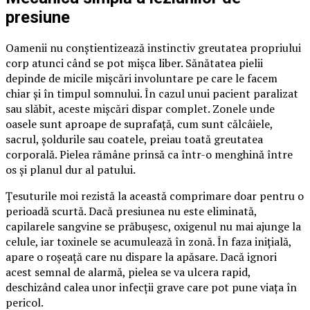
presiune
Oamenii nu conștientizează instinctiv greutatea propriului
corp atunci când se pot mișca liber. Sănătatea pielii
depinde de micile mișcări involuntare pe care le facem
chiar și în timpul somnului. În cazul unui pacient paralizat
sau slăbit, aceste mișcări dispar complet. Zonele unde
oasele sunt aproape de suprafață, cum sunt călcâiele,
sacrul, șoldurile sau coatele, preiau toată greutatea
corporală. Pielea rămâne prinsă ca într-o menghină între
os și planul dur al patului.
Țesuturile moi rezistă la această comprimare doar pentru o
perioadă scurtă. Dacă presiunea nu este eliminată,
capilarele sangvine se prăbușesc, oxigenul nu mai ajunge la
celule, iar toxinele se acumulează în zonă. În faza inițială,
apare o roșeață care nu dispare la apăsare. Dacă ignori
acest semnal de alarmă, pielea se va ulcera rapid,
deschizând calea unor infecții grave care pot pune viața în
pericol.