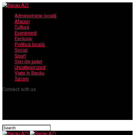
Administrație locală
Afaceri
Cultură
Eveniment
Exclusiv
Politică locală
Social
Sport
Știri din județ
Uncategorized
Viața în Bacău
Turism
Connect with us