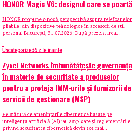
HONOR Magic V6: designul care se poartă
HONOR propune o nouă perspectivă asupra telefoanelor
pliabile: din dispozitive tehnologice în accesorii de stil
personal București, 31.07.2026: După prezentarea...
Uncategorized
6 zile inainte
Zyxel Networks îmbunătățește guvernanța
în materie de securitate a produselor
pentru a proteja IMM-urile și furnizorii de
servicii de gestionare (MSP)
Pe măsură ce amenințările cibernetice bazate pe
inteligența artificială (AI) iau amploare și reglementările
privind securitatea cibernetică devin tot mai...