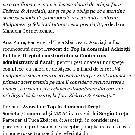
pe o confirmare a muncii depuse alături de echipa Țuca
Zbârcea & Asociații, dar și ca pe o obligație de a menține
aceleași standarde profesionale în activitatea viitoare.
Mulțumesc și felicitări tuturor celor premiați!”
, a declarat
Manuela Gornoviceanu.
Ana Popa
, Partener al Țuca Zbârcea & Asociații a fost
recunoscută drept „
Avocat de Top în domeniul Achiziții
Publice, Dreptul construcțiilor și Contencios
administrativ și fiscal
”, pentru gestionarea unor spețe
complexe, cu valori ce depășesc 1 miliard de euro:
„Vă
mulțumesc sincer pentru această distincție. Sunt onorată să
primesc acest premiu pe care îl consider o recunoaștere a
muncii, a pasiunii și a echipei extraordinare din care am
privilegiul să fac parte, la Țuca Zbârcea & Asociații.”
Premiul „
Avocat de Top în domeniul Drept
Societar/Comercial și M&A
” i-a revenit lui
Sergiu Crețu
,
Partener al Țuca Zbârcea & Asociații, în considerarea
parcursului profesional de excepție și implicarea cu succes
în numeroase tranzacții de referință din