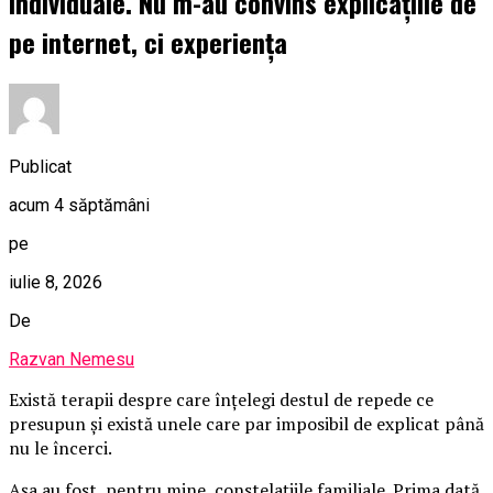
individuale. Nu m-au convins explicațiile de
pe internet, ci experiența
Publicat
acum 4 săptămâni
pe
iulie 8, 2026
De
Razvan Nemesu
Există terapii despre care înțelegi destul de repede ce
presupun și există unele care par imposibil de explicat până
nu le încerci.
Așa au fost, pentru mine, constelațiile familiale. Prima dată