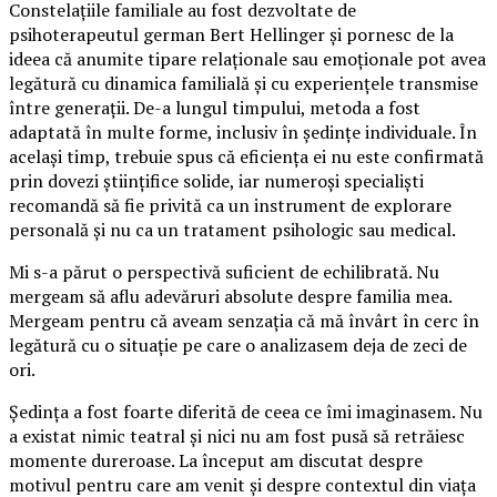
Constelațiile familiale au fost dezvoltate de
psihoterapeutul german Bert Hellinger și pornesc de la
ideea că anumite tipare relaționale sau emoționale pot avea
legătură cu dinamica familială și cu experiențele transmise
între generații. De-a lungul timpului, metoda a fost
adaptată în multe forme, inclusiv în ședințe individuale. În
același timp, trebuie spus că eficiența ei nu este confirmată
prin dovezi științifice solide, iar numeroși specialiști
recomandă să fie privită ca un instrument de explorare
personală și nu ca un tratament psihologic sau medical.
Mi s-a părut o perspectivă suficient de echilibrată. Nu
mergeam să aflu adevăruri absolute despre familia mea.
Mergeam pentru că aveam senzația că mă învârt în cerc în
legătură cu o situație pe care o analizasem deja de zeci de
ori.
Ședința a fost foarte diferită de ceea ce îmi imaginasem. Nu
a existat nimic teatral și nici nu am fost pusă să retrăiesc
momente dureroase. La început am discutat despre
motivul pentru care am venit și despre contextul din viața