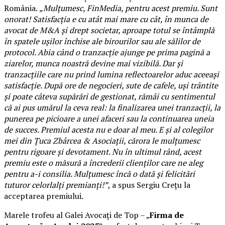
România.
„Mulțumesc, FinMedia, pentru acest premiu. Sunt
onorat! Satisfacția e cu atât mai mare cu cât, în munca de
avocat de M&A și drept societar, aproape totul se întâmplă
în spatele ușilor închise ale birourilor sau ale sălilor de
protocol. Abia când o tranzacție ajunge pe prima pagină a
ziarelor, munca noastră devine mai vizibilă. Dar și
tranzacțiile care nu prind lumina reflectoarelor aduc aceeași
satisfacție. După ore de negocieri, sute de cafele, uși trântite
și poate câteva supărări de gestionat, rămâi cu sentimentul
că ai pus umărul la ceva real: la finalizarea unei tranzacții, la
punerea pe picioare a unei afaceri sau la continuarea uneia
de succes. Premiul acesta nu e doar al meu. E și al colegilor
mei din Țuca Zbârcea & Asociații, cărora le mulțumesc
pentru rigoare și devotament. Nu în ultimul rând, acest
premiu este o măsură a încrederii clienților care ne aleg
pentru a-i consilia. Mulțumesc încă o dată și felicitări
tuturor celorlalți premianți!”
, a spus Sergiu Crețu la
acceptarea premiului.
Marele trofeu al Galei Avocați de Top – „
Firma de