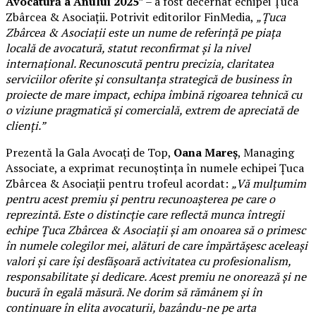
Avocatură a Anului 2025
” – a fost decernat echipei Țuca
Zbârcea & Asociații. Potrivit editorilor FinMedia,
„Țuca
Zbârcea & Asociații este un nume de referință pe piața
locală de avocatură, statut reconfirmat și la nivel
internațional. Recunoscută pentru precizia, claritatea
serviciilor oferite și consultanța strategică de business în
proiecte de mare impact, echipa îmbină rigoarea tehnică cu
o viziune pragmatică și comercială, extrem de apreciată de
clienți.”
Prezentă la Gala Avocați de Top,
Oana Mareș
, Managing
Associate, a exprimat recunoștința în numele echipei Țuca
Zbârcea & Asociații pentru trofeul acordat:
„Vă mulțumim
pentru acest premiu și pentru recunoașterea pe care o
reprezintă. Este o distincție care reflectă munca întregii
echipe Țuca Zbârcea & Asociații și am onoarea să o primesc
în numele colegilor mei, alături de care împărtășesc aceleași
valori și care își desfășoară activitatea cu profesionalism,
responsabilitate și dedicare. Acest premiu ne onorează și ne
bucură în egală măsură. Ne dorim să rămânem și în
continuare în elita avocaturii, bazându-ne pe arta