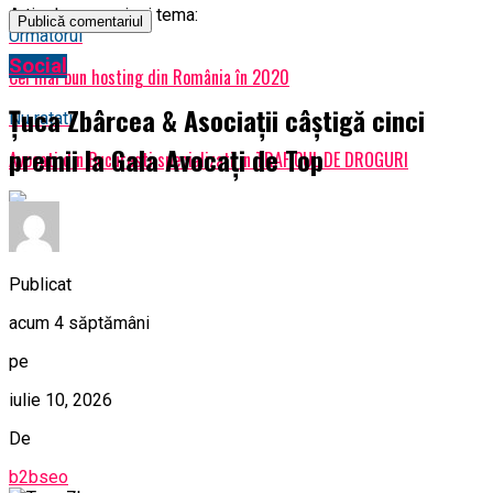
Articole pe aceiasi tema:
Urmatorul
Social
Cel mai bun hosting din România în 2020
Țuca Zbârcea & Asociații câștigă cinci
Nu ratati
premii la Gala Avocați de Top
Avocati din Bucuresti specializati in TRAFICUL DE DROGURI
Publicat
acum 4 săptămâni
pe
iulie 10, 2026
De
b2bseo