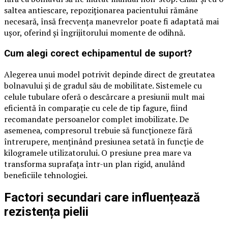
saltea antiescare, repoziționarea pacientului rămâne
necesară, însă frecvența manevrelor poate fi adaptată mai
ușor, oferind și îngrijitorului momente de odihnă.
Cum alegi corect echipamentul de suport?
Alegerea unui model potrivit depinde direct de greutatea
bolnavului și de gradul său de mobilitate. Sistemele cu
celule tubulare oferă o descărcare a presiunii mult mai
eficientă în comparație cu cele de tip fagure, fiind
recomandate persoanelor complet imobilizate. De
asemenea, compresorul trebuie să funcționeze fără
întrerupere, menținând presiunea setată în funcție de
kilogramele utilizatorului. O presiune prea mare va
transforma suprafața într-un plan rigid, anulând
beneficiile tehnologiei.
Factori secundari care influențează
rezistența pielii