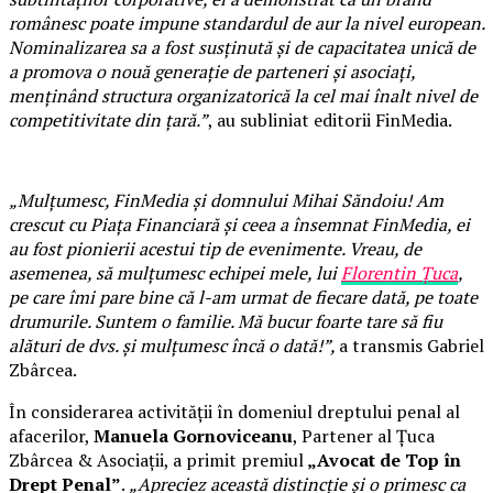
românesc poate impune standardul de aur la nivel european.
Nominalizarea sa a fost susținută și de capacitatea unică de
a promova o nouă generație de parteneri și asociați,
menținând structura organizatorică la cel mai înalt nivel de
competitivitate din țară.”
, au subliniat editorii FinMedia.
„Mulțumesc, FinMedia și domnului Mihai Săndoiu! Am
crescut cu Piața Financiară și ceea a însemnat FinMedia, ei
au fost pionierii acestui tip de evenimente. Vreau, de
asemenea, să mulțumesc echipei mele, lui
Florentin Țuca
,
pe care îmi pare bine că l-am urmat de fiecare dată, pe toate
drumurile. Suntem o familie. Mă bucur foarte tare să fiu
alături de dvs. și mulțumesc încă o dată!”,
a transmis Gabriel
Zbârcea.
În considerarea activității în domeniul dreptului penal al
afacerilor,
Manuela Gornoviceanu
, Partener al Țuca
Zbârcea & Asociații, a primit premiul
„Avocat de Top în
Drept Penal”
.
„Apreciez această distincție și o primesc ca