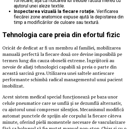
forfecare, așa că ridicarea lui trebuie făcută mereu cu
ajutorul unei aleze textile.
Inspectarea vizuală la fiecare rotație.
Verificarea
fiecărei zone anatomice expuse ajută la depistarea din
timp a modificărilor de culoare sau textură.
Tehnologia care preia din efortul fizic
Oricât de dedicat ar fi un membru al familiei, mobilizarea
manuală perfectă la fiecare două ore devine imposibilă pe
termen lung din cauza oboselii extreme. Îngrijitorii au
nevoie de aliați tehnologici capabili să preia o parte din
această sarcină grea. Utilizarea unei saltele antiescare
performante schimbă radical managementul unui pacient
imobilizat.
Acest sistem medical special funcționează pe baza unor
celule pneumatice care se umflă și se dezumflă alternativ,
cu ajutorul unui compresor silențios. Mecanismul modifică
automat punctele de sprijin ale corpului la fiecare câteva
minute, oferind pielii momentele necesare de vascularizare
fără ca bolnavul să fie mutat manual non-stop. Chiar și cu o