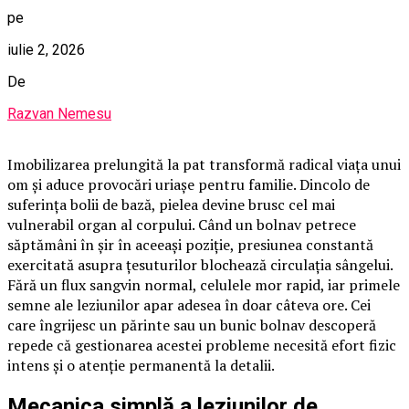
pe
iulie 2, 2026
De
Razvan Nemesu
Imobilizarea prelungită la pat transformă radical viața unui
om și aduce provocări uriașe pentru familie. Dincolo de
suferința bolii de bază, pielea devine brusc cel mai
vulnerabil organ al corpului. Când un bolnav petrece
săptămâni în șir în aceeași poziție, presiunea constantă
exercitată asupra țesuturilor blochează circulația sângelui.
Fără un flux sangvin normal, celulele mor rapid, iar primele
semne ale leziunilor apar adesea în doar câteva ore. Cei
care îngrijesc un părinte sau un bunic bolnav descoperă
repede că gestionarea acestei probleme necesită efort fizic
intens și o atenție permanentă la detalii.
Mecanica simplă a leziunilor de