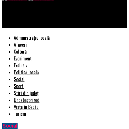
Bacau AZI
Împreună pentru o Românie unită: ajutsieu.ro
Administrație locală
Afaceri
Cultură
Eveniment
Exclusiv
Politică locală
Social
Sport
Știri din județ
Uncategorized
Viața în Bacău
Turism
Social