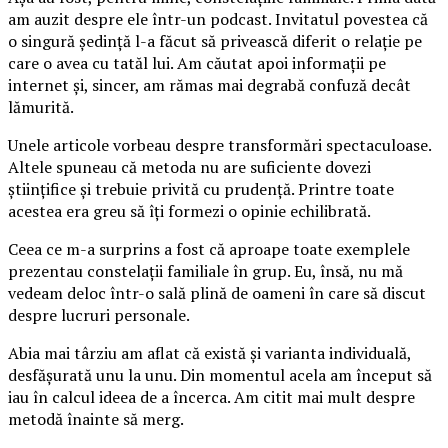
am auzit despre ele într-un podcast. Invitatul povestea că
o singură ședință l-a făcut să privească diferit o relație pe
care o avea cu tatăl lui. Am căutat apoi informații pe
internet și, sincer, am rămas mai degrabă confuză decât
lămurită.
Unele articole vorbeau despre transformări spectaculoase.
Altele spuneau că metoda nu are suficiente dovezi
științifice și trebuie privită cu prudență. Printre toate
acestea era greu să îți formezi o opinie echilibrată.
Ceea ce m-a surprins a fost că aproape toate exemplele
prezentau constelații familiale în grup. Eu, însă, nu mă
vedeam deloc într-o sală plină de oameni în care să discut
despre lucruri personale.
Abia mai târziu am aflat că există și varianta individuală,
desfășurată unu la unu. Din momentul acela am început să
iau în calcul ideea de a încerca. Am citit mai mult despre
metodă înainte să merg.