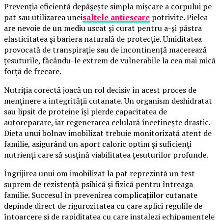
Prevenția eficientă depășește simpla mișcare a corpului pe
pat sau utilizarea unei
saltele antiescare
potrivite. Pielea
are nevoie de un mediu uscat și curat pentru a-și păstra
elasticitatea și bariera naturală de protecție. Umiditatea
provocată de transpirație sau de incontinență macerează
țesuturile, făcându-le extrem de vulnerabile la cea mai mică
forță de frecare.
Nutriția corectă joacă un rol decisiv în acest proces de
menținere a integrității cutanate. Un organism deshidratat
sau lipsit de proteine își pierde capacitatea de
autoreparare, iar regenerarea celulară încetinește drastic.
Dieta unui bolnav imobilizat trebuie monitorizată atent de
familie, asigurând un aport caloric optim și suficienți
nutrienți care să susțină viabilitatea țesuturilor profunde.
Îngrijirea unui om imobilizat la pat reprezintă un test
suprem de rezistență psihică și fizică pentru întreaga
familie. Succesul în prevenirea complicațiilor cutanate
depinde direct de rigurozitatea cu care aplici regulile de
întoarcere și de rapiditatea cu care instalezi echipamentele