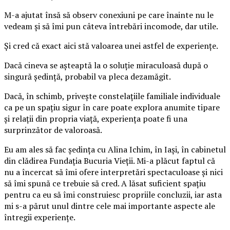
M-a ajutat însă să observ conexiuni pe care înainte nu le
vedeam și să îmi pun câteva întrebări incomode, dar utile.
Și cred că exact aici stă valoarea unei astfel de experiențe.
Dacă cineva se așteaptă la o soluție miraculoasă după o
singură ședință, probabil va pleca dezamăgit.
Dacă, în schimb, privește constelațiile familiale individuale
ca pe un spațiu sigur în care poate explora anumite tipare
și relații din propria viață, experiența poate fi una
surprinzător de valoroasă.
Eu am ales să fac ședința cu Alina Ichim, în Iași, în cabinetul
din clădirea Fundația Bucuria Vieții. Mi-a plăcut faptul că
nu a încercat să îmi ofere interpretări spectaculoase și nici
să îmi spună ce trebuie să cred. A lăsat suficient spațiu
pentru ca eu să îmi construiesc propriile concluzii, iar asta
mi s-a părut unul dintre cele mai importante aspecte ale
întregii experiențe.