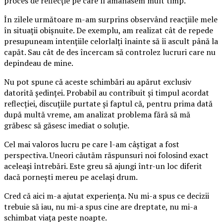
proces de reflecție pe care îl amânasem mult timp.
În zilele următoare m-am surprins observând reacțiile mele
în situații obișnuite. De exemplu, am realizat cât de repede
presupuneam intențiile celorlalți înainte să îi ascult până la
capăt. Sau cât de des încercam să controlez lucruri care nu
depindeau de mine.
Nu pot spune că aceste schimbări au apărut exclusiv
datorită ședinței. Probabil au contribuit și timpul acordat
reflecției, discuțiile purtate și faptul că, pentru prima dată
după multă vreme, am analizat problema fără să mă
grăbesc să găsesc imediat o soluție.
Cel mai valoros lucru pe care l-am câștigat a fost
perspectiva. Uneori căutăm răspunsuri noi folosind exact
aceleași întrebări. Este greu să ajungi într-un loc diferit
dacă pornești mereu pe același drum.
Cred că aici m-a ajutat experiența. Nu mi-a spus ce decizii
trebuie să iau, nu mi-a spus cine are dreptate, nu mi-a
schimbat viața peste noapte.