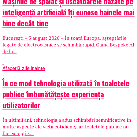
Mașinile de spălat și uscătoarele bazate pe
inteligență artificială îți cunosc hainele mai
bine decât tine
București – 5 august 2026 – În toată Europa, așteptările
legate de electrocasnice se schimbă rapid. Gama Bespoke AI
de la...
Afaceri
3 zile inainte
În ce mod tehnologia utilizată în toaletele
publice îmbunătățește experiența
utilizatorilor
În ultimii ani, tehnologia a adus schimbări semnificative în
multe aspecte ale vieții cotidiene, iar toaletele publice nu
fac excepție....