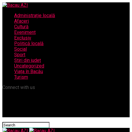
Administrație locală
Afaceri
Cultură
Eveniment
Exclusiv
Politică locală
Social
Sport
Știri din județ
Uncategorized
Viața în Bacău
Turism
Connect with us