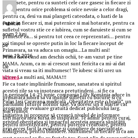
frumusete, pentru ca sunteti cele care gasesc in fiecare zi
timp pentru orice problema si orice nevoie a celor dragi,
pentru ca, desi va mai plangeti cateodata, o luati de la
capat in fiecare zi, mai puternice si mai hotarate, pentru ca
Publicat
sufletul vostru stie ce e iubirea, cum se daruieste si cum se
acum 2 luni
primeste ea… si pentru tot ceea ce reprezentati… pentru
voi timpul se opreste putin in loc la fiecare inceput de
pe
Primavara, sa va aduca un omagiu…La multi ani!
iunie 19, 2026
Prima data cand am deschis ochii, te-am vazut pe tine
MAMA. Acum, ca m-ai crescut sunt fericita ca mi-ai dat
De
viata si vreau sa iti multumesc! Te iubesc si iti urez un
sincer La multi ani, MAMA!!!
b2bseo
Fie ca toate implinirile frumoase, sanatatea si spiritul
acestei zile sa va insoteasca pretutindeni…si fie ca
În perioada 14-23 iunie, compania Lilly România aduce în
primavara iubirii sa va inunde sufletul cu bucurie si cu
Palas Iași Caravana medicală „Obezitatea este o boală”, un
parfumul tuturor florilor sale. Va doresc un 8 Martie cat
program de evaluare gratuită dedicat publicului larg.
mai frumos
Inițiativa își propune să crească nivelul de informare
Esti marea mea sursa de inspiratie. Te admir pentru curaj,
privind obezitatea și impactul acesteia asupra sănătății,
pentru inventivitate, pentru puterea creatoare, pentru
prin acces facil la evaluare și consiliere de specialitate.
indulgenta, pentru blandete. Multumesc in fiecare zi ca am
avut norocul sa fiu eu fratele tau. Sunt plin de recunostinta