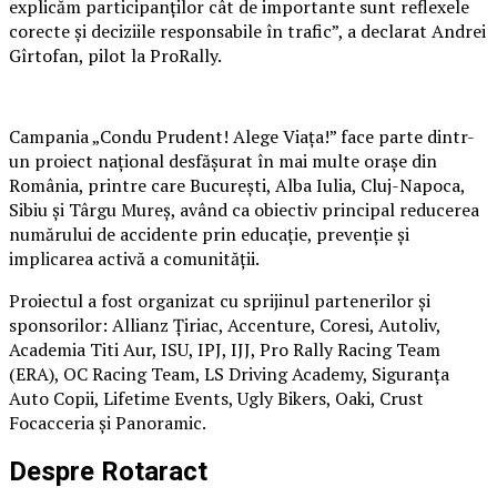
explicăm participanților cât de importante sunt reflexele
corecte și deciziile responsabile în trafic”, a declarat Andrei
Gîrtofan, pilot la ProRally.
Campania „Condu Prudent! Alege Viața!” face parte dintr-
un proiect național desfășurat în mai multe orașe din
România, printre care București, Alba Iulia, Cluj-Napoca,
Sibiu și Târgu Mureș, având ca obiectiv principal reducerea
numărului de accidente prin educație, prevenție și
implicarea activă a comunității.
Proiectul a fost organizat cu sprijinul partenerilor și
sponsorilor: Allianz Țiriac, Accenture, Coresi, Autoliv,
Academia Titi Aur, ISU, IPJ, IJJ, Pro Rally Racing Team
(ERA), OC Racing Team, LS Driving Academy, Siguranța
Auto Copii, Lifetime Events, Ugly Bikers, Oaki, Crust
Focacceria și Panoramic.
Despre Rotaract