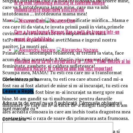
Singura persoana care va avea intotdeauna incredere mine,
În ce mod tehnologia utilizată în toaletele publice
care va fi intotdeauna langa mine, care ma va iubi
îmbunătățește experiența utilizatorilor
intotdeauna … intotdeauna mama mea!
Mama!Ce cuvant simplu…ce semnificatie mirifica…Mama e
cea care iti da viata,te invata primii pasii in viata,primele
Cum a transformat Nicușor Dan o notă de trecere într-un
cuvinte…ea te invata tot ce e important in viata
mesaj de stabilitate
ta!Pretuiti-o pana o mai aveti!Mama e ingerul nostru
pazitor. La munti ani.
Primavara… anotimpul renasterii, al trezirii la viata, face
acum de ziua aceasta de 8 Martie, ziua cea mai plina de
România evită să fie retrogradată în „JUNK”. Rolul decisiv al lui
feminitate, zambete, si caldura sufleteasca!
Alexandru Nazare, în trecerea unui nou test important
Scumpa mea, MAMA! Tu esti cea care mi-a transformat
zilele intr-o primavara, tu esti cea care atunci cand mi-a
Comenteaza si tu
fost rau ai fost alaturi de mine si m-ai incurajat, tu esti cea
Leave a Reply
care cand mi-a fost bine m-ai incurajat sa merg spre mai
bine. M-am gandit sa-ti multumesc pentru darurile
Adresa ta de email nu va fi publicată.
Câmpurile obligatorii
minunate pe care mi le-ai facut de-a lungul timpului si am
sunt marcate cu
*
ales aceasta comoara in care am inchis toata dragostea mea
pentru tine si o raza de soare din primavara asta frumoasa.
Comentariu
*
Te iubesc, mama.
Femeia, careia umanitatea ii datoreaza continuitatea si