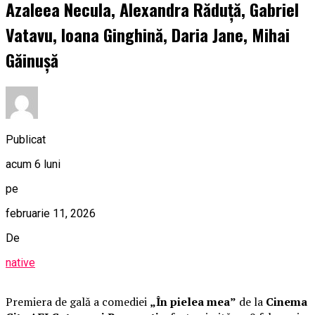
Azaleea Necula, Alexandra Răduță, Gabriel
Vatavu, Ioana Ginghină, Daria Jane, Mihai
Găinușă
Publicat
acum 6 luni
pe
februarie 11, 2026
De
native
Premiera de gală a comediei
„În pielea mea”
de la
Cinema