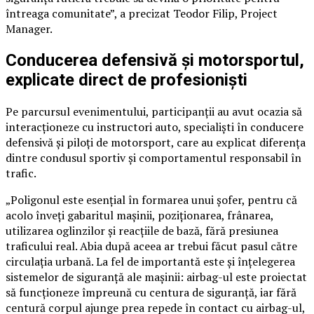
întreaga comunitate”, a precizat Teodor Filip, Project
Manager.
Conducerea defensivă și motorsportul,
explicate direct de profesioniști
Pe parcursul evenimentului, participanții au avut ocazia să
interacționeze cu instructori auto, specialiști în conducere
defensivă și piloți de motorsport, care au explicat diferența
dintre condusul sportiv și comportamentul responsabil în
trafic.
„Poligonul este esențial în formarea unui șofer, pentru că
acolo înveți gabaritul mașinii, poziționarea, frânarea,
utilizarea oglinzilor și reacțiile de bază, fără presiunea
traficului real. Abia după aceea ar trebui făcut pasul către
circulația urbană. La fel de importantă este și înțelegerea
sistemelor de siguranță ale mașinii: airbag-ul este proiectat
să funcționeze împreună cu centura de siguranță, iar fără
centură corpul ajunge prea repede în contact cu airbag-ul,