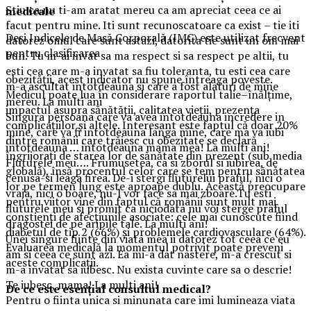
Stiu ca nu ti-am aratat mereu ca am apreciat ceea ce ai
medicale
facut pentru mine. Iti sunt recunoscatoare ca exist – tie iti
Deși Indicele de Masă Corporală (IMC) este utilizat frecvent
datorez omul care sunt astazi, datorita tie sunt un om mai
pentru clasificarea
bun. Tu m-ai invat sa ma respect si sa respect pe altii, tu
esti cea care m-a invatat sa fiu toleranta, tu esti cea care
obezității, acest indicator nu spune întreaga poveste.
m-a ascultat intotdeauna si care a fost alaturi de mine
Medicul poate lua în considerare raportul talie–înălțime,
mereu. La multi ani
impactul asupra sănătății, calitatea vieții, prezența
Singura persoana care va avea intotdeauna incredere in
complicațiilor și altele. Interesant este faptul că doar 20%
mine, care va fi intotdeauna langa mine, care ma va iubi
dintre românii care trăiesc cu obezitate se declară
intotdeauna … intotdeauna mama mea! La multi ani!
îngrijorați de starea lor de sănătate din prezent (sub media
Fluturele meu…. Frumusetea, ca si zborul si iubirea, de
globală), însă procentul celor care se tem pentru sănătatea
cenusa-si leaga firea. De-i stergi fluturelui praful, nici o
lor pe termen lung este aproape dublu. Această preocupare
vraja, nici o boare, nu-l vor face sa mai zboare.Tu esti
pentru viitor vine din faptul că românii sunt mult mai
fluturele meu si promit ca niciodata nu voi sterge praful
conștienți de afecțiunile asociate: cele mai cunoscute fiind
dragostei de pe aripile tale. La multi ani!
diabetul de tip 2 (66%) și problemele cardiovasculare (64%).
Unei singure fiinte din viata mea ii datorez tot ceea ce eu
Evaluarea medicală la momentul potrivit poate preveni
am si ceea ce sunt azi. Ea mi-a dat nastere, m-a crescut si
aceste complicații.
m-a invatat sa iubesc. Nu exista cuvinte care sa o descrie!
Te iubesc, mama! La multi ani!
De ce este esențial consultul medical?
Pentru o fiinta unica si minunata care imi lumineaza viata