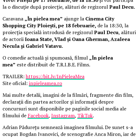
la o discuție după proiecție, alături de regizorul
Paul Decu.
Caravana
„În pielea mea”
ajunge la
Cinema City
Shopping City Ploiești, pe 18 februarie,
de la 18:30, la
proiecția specială introdusă de regizorul
Paul Decu
, alături
de actorii
Ioana State, Vlad și Oana Gherman, Azaleea
Necula și Gabriel Vatavu.
O comedie actuală și spumoasă, filmul
„În pielea
mea”
este distribuit de T.R.I.B.E. Films.
TRAILER:
https://bit.ly/InPieleaMea
Site oficial:
inpieleamea.ro
Mai multe detalii, imagini de la filmări, fragmente din film,
declarații din partea actorilor și informații despre
concursuri sunt disponibile pe paginile social media ale
filmului de
Facebook
,
Instagram
,
TikTok
.
Adrian Pădurețu semnează imaginea filmului. De sunet s-a
ocupat Bogdan Ivanovici, de scenografie Anca Miron, iar de