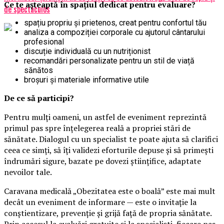
Ce te așteaptă în spațiul dedicat pentru evaluare?
de spectaculos
spațiu propriu și prietenos, creat pentru confortul tău
analiza a compoziției corporale cu ajutorul cântarului
profesional
discuție individuală cu un nutriționist
recomandări personalizate pentru un stil de viață
sănătos
broșuri și materiale informative utile
De ce să participi?
Pentru mulți oameni, un astfel de eveniment reprezintă
primul pas spre înțelegerea reală a propriei stări de
sănătate. Dialogul cu un specialist te poate ajuta să clarifici
ceea ce simți, să îți validezi eforturile depuse și să primești
îndrumări sigure, bazate pe dovezi științifice, adaptate
nevoilor tale.
Caravana medicală „Obezitatea este o boală” este mai mult
decât un eveniment de informare — este o invitație la
conștientizare, prevenție și grijă față de propria sănătate.
Prin accesul la evaluări gratuite și la specialiști, fiecare pas