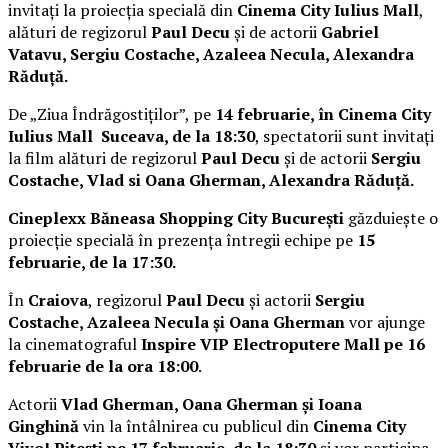
invitați la proiecția specială din
Cinema City Iulius Mall
,
alături de regizorul
Paul Decu
și de actorii
Gabriel
Vatavu, Sergiu Costache, Azaleea Necula, Alexandra
Răduță.
De „Ziua Îndrăgostiților”, pe
14 februarie, în Cinema City
Iulius Mall Suceava, de la 18:30
, spectatorii sunt invitați
la film alături de regizorul
Paul Decu
și de actorii
Sergiu
Costache, Vlad si Oana Gherman, Alexandra Răduță.
Cineplexx Băneasa Shopping City București
găzduiește o
proiecție specială în prezența întregii echipe pe
15
februarie, de la 17:30.
În
Craiova
, regizorul
Paul Decu
și actorii
Sergiu
Costache, Azaleea Necula și Oana Gherman
vor ajunge
la cinematograful
Inspire VIP Electroputere Mall pe 16
februarie de la ora 18:00
.
Actorii
Vlad Gherman, Oana Gherman și Ioana
Ginghină
vin la întâlnirea cu publicul din
Cinema City
Vivo! Pitești pe 17 februarie, de la 18:30
și vor participa