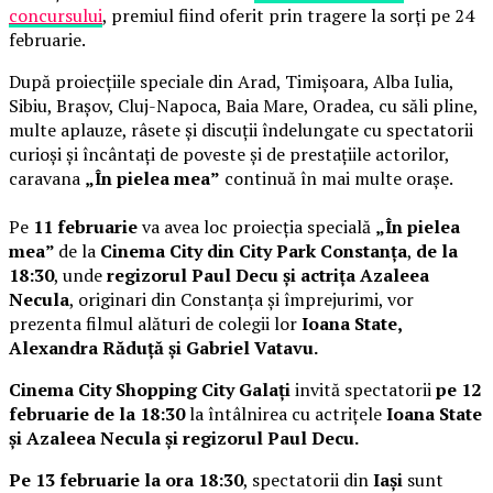
concursului
, premiul fiind oferit prin tragere la sorți pe 24
februarie.
După proiecțiile speciale din Arad, Timișoara, Alba Iulia,
Sibiu, Brașov, Cluj-Napoca, Baia Mare, Oradea, cu săli pline,
multe aplauze, râsete și discuții îndelungate cu spectatorii
curioși și încântați de poveste și de prestațiile actorilor,
caravana
„În pielea mea”
continuă în mai multe orașe.
Pe
11 februarie
va avea loc proiecția specială
„În pielea
mea”
de la
Cinema City din City Park Constanța
,
de la
18:30
, unde
regizorul Paul Decu și actrița Azaleea
Necula
, originari din Constanța și împrejurimi, vor
prezenta filmul alături de colegii lor
Ioana State,
Alexandra Răduță și Gabriel Vatavu.
Cinema City Shopping City Galați
invită spectatorii
pe 12
februarie de la 18:30
la întâlnirea cu actrițele
Ioana State
și Azaleea Necula și regizorul Paul Decu.
Pe 13 februarie la ora 18:30
, spectatorii din
Iași
sunt