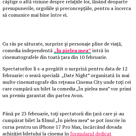
câștige o altă viziune despre relațiile lor, lăsând deoparte
presupunerile, orgoliile și preconcepțiile, pentru a încerca
să comunice mai bine între ei.
Cu râs pe săturate, surprize și personaje pline de viață,
comedia independentă
„În pielea mea”
intră în
cinematografele din toată țara din 10 februarie.
Spectatorilor li s-a pregătit o surpriză pentru data de 12
februarie: o seară specială „Date Night” organizată în mai
multe cinematografe din rețeaua Cinema City unde toți cei
care cumpără un bilet la comedia „În pielea mea” vor primi
un premiu garantat din partea Avon.
Până pe 23 februarie, toți spectatorii din țară care și-au
cumpărat bilet la filmul „În pielea mea” se pot înscrie în
cursa pentru un iPhone 17 Pro Max, încărcând dovada
achiziției biletului la cinema în
formularul dedicat