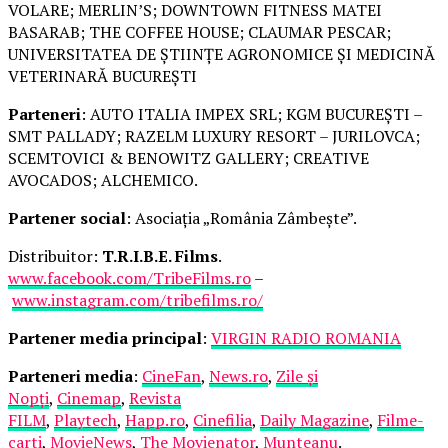
VOLARE; MERLIN’S; DOWNTOWN FITNESS MATEI
BASARAB; THE COFFEE HOUSE; CLAUMAR PESCAR;
UNIVERSITATEA DE ȘTIINȚE AGRONOMICE ȘI MEDICINĂ
VETERINARĂ BUCUREȘTI
Parteneri
: AUTO ITALIA IMPEX SRL; KGM BUCUREȘTI –
SMT PALLADY; RAZELM LUXURY RESORT – JURILOVCA;
SCEMTOVICI & BENOWITZ GALLERY; CREATIVE
AVOCADOS; ALCHEMICO.
Partener social
: Asociația „România Zâmbește”.
Distribuitor:
T.R.I.B.E. Films
.
www.facebook.com/TribeFilms.ro
–
www.instagram.com/tribefilms.ro/
Partener media principal
:
VIRGIN RADIO ROMANIA
Parteneri media
:
CineFan
,
News.ro
,
Zile și
Nopți
,
Cinemap
,
Revista
FILM
,
Playtech
,
Happ.ro
,
Cinefilia
,
Daily Magazine
,
Filme-
carti
,
MovieNews
,
The Movienator
,
Munteanu
.