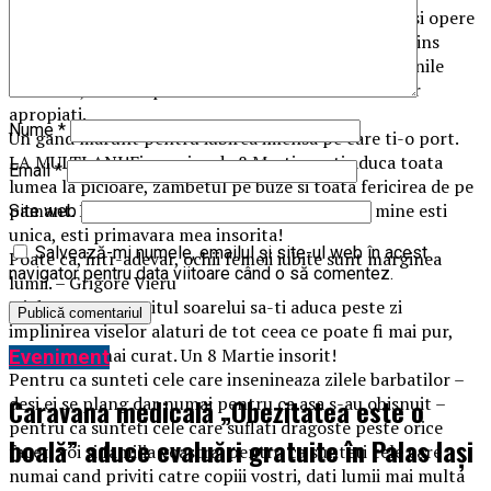
perpetuarea vietii, a fost si va fi elogiata in cintece si opere
artistice. De cind e lumea, Femeia a tinut mereu aprins
focul in caminul familial, a pastrat cu sfintenie datinile
strabune, a sadit speranta si noblete in inimile celor
apropiati.
Nume
*
Un gand marunt pentru iubirea imensa pe care ti-o port.
LA MULTI ANI!Fie ca ziua de 8 Martie sa-ti aduca toata
Email
*
lumea la picioare, zambetul pe buze si toata fericirea de pe
pamant. La multi ani!Mama, te iubesc, pentru mine esti
Site web
unica, esti primavara mea insorita!
Salvează-mi numele, emailul și site-ul web în acest
Poate ca, intr-adevar, ochii femeii iubite sunt marginea
navigator pentru data viitoare când o să comentez.
lumii. – Grigore Vieru
Iti doresc ca rasaritul soarelui sa-ti aduca peste zi
implinirea viselor alaturi de tot ceea ce poate fi mai pur,
mai sincer, mai curat. Un 8 Martie insorit!
Eveniment
Pentru ca sunteti cele care insenineaza zilele barbatilor –
Caravana medicală „Obezitatea este o
desi ei se plang dar numai pentru ca asa s-au obisnuit –
pentru ca sunteti cele care suflati dragoste peste orice
boală” aduce evaluări gratuite în Palas Iași
faceti voi si familia voastra, pentru ca sunteti cele care
numai cand priviti catre copiii vostri, dati lumii mai multa