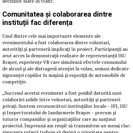
deciziilor luate în trafic.
Comunitatea și colaborarea dintre
instituții fac diferența
Unul dintre cele mai importante elemente ale
evenimentului a fost colaborarea dintre voluntari,
autorități și partenerii implicați în proiect. Participanții au
avut acces la demonstrații realizate de reprezentanții ISU
Brașov, experiențe VR care simulează efectele consumului
de alcool și ale distragerii atenției la volan, sesiuni dedicate
siguranței copiilor în mașină și expoziții de automobile de
competiție.
„Succesul acestui eveniment a fost posibil datorită unei
colaborări solide între voluntari, autorități și parteneri
privați. Suntem recunoscători instituțiilor locale – IPJ, ISU
și Inspectoratului de Jandarmerie Brașov – precum și
tuturor companiilor și organizațiilor care au susținut
proiectul. Împreună am reușit să transmitem un mesaj clar:
siguranța rutieră trebuie să devină o prioritate pentru