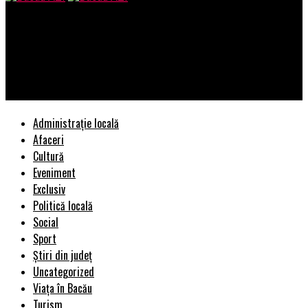
Bacau AZI
I-as recomanda călduros domnului Eduard Hellvig sa citească
date publice ca sa afle ce fac alții/Sistemul face recognition
parte a SII Analytics
Administrație locală
Afaceri
Cultură
Eveniment
Exclusiv
Politică locală
Social
Sport
Știri din județ
Uncategorized
Viața în Bacău
Turism