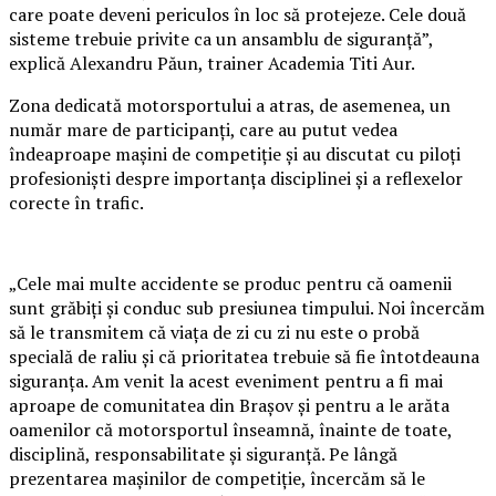
care poate deveni periculos în loc să protejeze. Cele două
sisteme trebuie privite ca un ansamblu de siguranță”,
explică Alexandru Păun, trainer Academia Titi Aur.
Zona dedicată motorsportului a atras, de asemenea, un
număr mare de participanți, care au putut vedea
îndeaproape mașini de competiție și au discutat cu piloți
profesioniști despre importanța disciplinei și a reflexelor
corecte în trafic.
„Cele mai multe accidente se produc pentru că oamenii
sunt grăbiți și conduc sub presiunea timpului. Noi încercăm
să le transmitem că viața de zi cu zi nu este o probă
specială de raliu și că prioritatea trebuie să fie întotdeauna
siguranța. Am venit la acest eveniment pentru a fi mai
aproape de comunitatea din Brașov și pentru a le arăta
oamenilor că motorsportul înseamnă, înainte de toate,
disciplină, responsabilitate și siguranță. Pe lângă
prezentarea mașinilor de competiție, încercăm să le