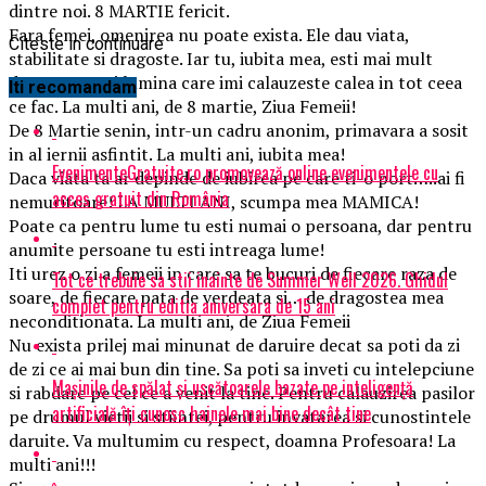
dintre noi. 8 MARTIE fericit.
Fara femei, omenirea nu poate exista. Ele dau viata,
Citeste in continuare
stabilitate si dragoste. Iar tu, iubita mea, esti mai mult
decat atat. Esi lumina care imi calauzeste calea in tot ceea
Iti recomandam
ce fac. La multi ani, de 8 martie, Ziua Femeii!
De 8 Martie senin, intr-un cadru anonim, primavara a sosit
in al iernii asfintit. La multi ani, iubita mea!
EvenimenteGratuite.ro promovează online evenimentele cu
Daca viata ta ar depinde de iubirea pe care ti-o port…..ai fi
acces gratuit din România
nemuritoare! LA MULTI ANI, scumpa mea MAMICA!
Poate ca pentru lume tu esti numai o persoana, dar pentru
anumite persoane tu esti intreaga lume!
Iti urez o zi a femeii in care sa te bucuri de fiecare raza de
Tot ce trebuie sa stii inainte de Summer Well 2026. Ghidul
soare, de fiecare pata de verdeata si… de dragostea mea
complet pentru editia aniversara de 15 ani
neconditionata. La multi ani, de Ziua Femeii
Nu exista prilej mai minunat de daruire decat sa poti da zi
de zi ce ai mai bun din tine. Sa poti sa inveti cu intelepciune
Mașinile de spălat și uscătoarele bazate pe inteligență
si rabdare pe cel ce a venit la tine. Pentru calauzirea pasilor
artificială îți cunosc hainele mai bine decât tine
pe drumul vietii si stiintei, pentru invatarea si cunostintele
daruite. Va multumim cu respect, doamna Profesoara! La
multi ani!!!