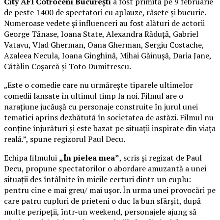
City AFI Cotroceni București
a fost primită pe 9 februarie
de peste 1400 de spectatori cu aplauze, râsete și bucurie.
Numeroase vedete și influenceri au fost alături de actorii
George Tănase, Ioana State, Alexandra Răduță, Gabriel
Vatavu, Vlad Gherman, Oana Gherman, Sergiu Costache,
Azaleea Necula, Ioana Ginghină, Mihai Găinușă, Daria Jane,
Cătălin Coșarcă și Toto Dumitrescu.
„Este o comedie care nu urmărește tiparele ultimelor
comedii lansate în ultimul timp la noi. Filmul are o
narațiune jucăușă cu personaje construite în jurul unei
tematici aprins dezbătută în societatea de astăzi. Filmul nu
conține înjurături și este bazat pe situații inspirate din viața
reală.”, spune regizorul Paul Decu.
Echipa filmului
„În pielea mea”
, scris și regizat de Paul
Decu, propune spectatorilor o abordare amuzantă a unei
situații des întâlnite în micile certuri dintr-un cuplu:
pentru cine e mai greu/ mai ușor. În urma unei provocări pe
care patru cupluri de prieteni o duc la bun sfârșit, după
multe peripeții, într-un weekend, personajele ajung să