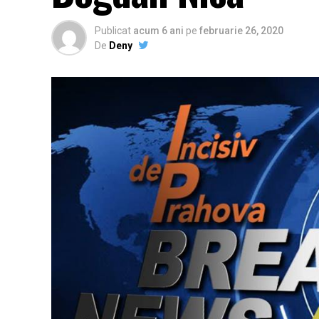
Publicat
acum 6 ani
pe
februarie 26, 2020
De
Deny