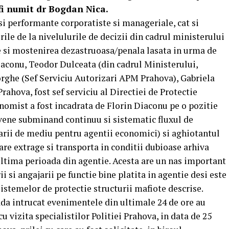
fi numit dr Bogdan Nica.
si performante corporatiste si manageriale, cat si
rile de la nivelulurile de decizii din cadrul ministerului
e si mostenirea dezastruoasa/penala lasata in urma de
iaconu, Teodor Dulceata (din cadrul Ministerului,
orghe (Sef Serviciu Autorizari APM Prahova), Gabriela
hova, fost sef serviciu al Directiei de Protectie
nomist a fost incadrata de Florin Diaconu pe o pozitie
ovene subminand continuu si sistematic fluxul de
arii de mediu pentru agentii economici) si aghiotantul
) care extrage si transporta in conditii dubioase arhiva
ultima perioada din agentie. Acesta are un nas important
i si angajarii pe functie bine platita in agentie desi este
sistemelor de protectie structurii mafiote descrise.
ada intrucat evenimentele din ultimale 24 de ore au
 vizita specialistilor Politiei Prahova, in data de 25