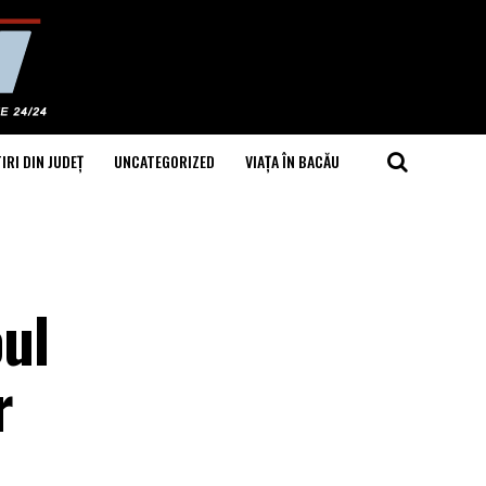
IRI DIN JUDEȚ
UNCATEGORIZED
VIAȚA ÎN BACĂU
ul
r