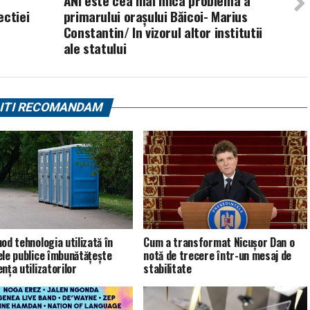
ANI este cea mai mica problema a
ectiei
primarului oraşului Băicoi- Marius
Constantin/ In vizorul altor institutii
ale statului
ITI RECOMANDAM
od tehnologia utilizată în
Cum a transformat Nicușor Dan o
ele publice îmbunătățește
notă de trecere într-un mesaj de
nța utilizatorilor
stabilitate