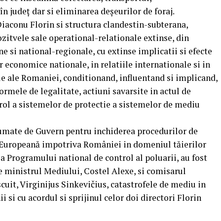
n județ dar si eliminarea deşeurilor de foraj.
Diaconu Florin si structura clandestin-subterana,
ozitvele sale operational-relationale extinse, din
e si national-regionale, cu extinse implicatii si efecte
or economice nationale, in relatiile internationale si in
ale ale Romaniei, conditionand, influentand si implicand,
ormele de legalitate, actiuni savarsite in actul de
trol a sistemelor de protectie a sistemelor de mediu
sumate de Guvern pentru inchiderea procedurilor de
Europeană impotriva României in domeniul tăierilor
a Programului national de control al poluarii, au fost
re ministrul Mediului, Costel Alexe, si comisarul
uit, Virginijus Sinkevičius, catastrofele de mediu in
 si cu acordul si sprijinul celor doi directori Florin