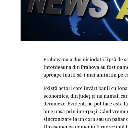
Prahova nu a dus niciodată lipsă de s
întotdeauna din Prahova au fost oameni
aproape inutil să-i mai amintim pe cei
Există actori care învârt banii cu lopa
economice, din județ și nu numai, care
deranjeze. Evident, nu pot face asta făr
bine unsă prin interpuși. Când vremuril
sincronizate la un corn sau un pahar c
Un asemenea domeniu îl reprezintă to