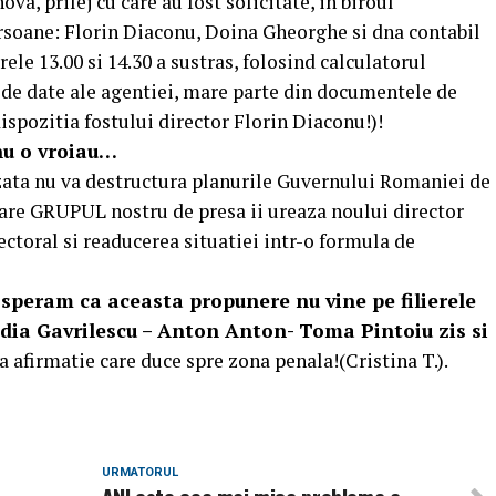
va, prilej cu care au fost solicitate, in biroul
rsoane: Florin Diaconu, Doina Gheorghe si dna contabil
ele 13.00 si 14.30 a sustras, folosind calculatorul
le de date ale agentiei, mare parte din documentele de
spozitia fostului director Florin Diaconu!)!
nu o vroiau…
ata nu va destructura planurile Guvernului Romaniei de
 care GRUPUL nostru de presa ii ureaza noului director
ectoral si readucerea situatiei intr-o formula de
u speram ca aceasta propunere nu vine pe filierele
cadia Gavrilescu – Anton Anton- Toma Pintoiu zis si
a afirmatie care duce spre zona penala!(Cristina T.).
URMATORUL