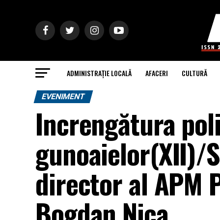
ADMINISTRAȚIE LOCALĂ
AFACERI
CULTURĂ
EVENIMENT
Increngătura pol
gunoaielor(XII)
director al APM P
Bogdan Nica