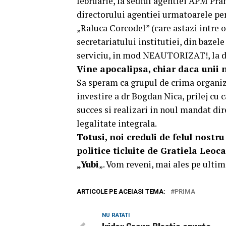
februarie, la sediul agentiei APM Praho
directorului agentiei urmatoarele pe
„Raluca Corcodel” (care astazi intre or
secretariatului institutiei, din baze
serviciu, in mod NEAUTORIZAT!, la di
Vine apocalipsa, chiar daca unii 
Sa speram ca grupul de crima organiz
investire a dr Bogdan Nica, prilej cu
succes si realizari in noul mandat dir
legalitate integrala.
Totusi, noi creduli de felul nostr
politice ticluite de Gratiela Leo
„Yubi
„. Vom reveni, mai ales pe ultim
ARTICOLE PE ACEIASI TEMA:
PRIMA
NU RATATI