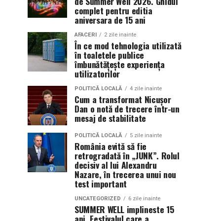
de Summer Well 2026. Ghidul
complet pentru editia
aniversara de 15 ani
AFACERI
2 zile inainte
În ce mod tehnologia utilizată
în toaletele publice
îmbunătățește experiența
utilizatorilor
POLITICĂ LOCALĂ
4 zile inainte
Cum a transformat Nicușor
Dan o notă de trecere într-un
mesaj de stabilitate
POLITICĂ LOCALĂ
5 zile inainte
România evită să fie
retrogradată în „JUNK”. Rolul
decisiv al lui Alexandru
Nazare, în trecerea unui nou
test important
UNCATEGORIZED
6 zile inainte
SUMMER WELL implineste 15
ani. Festivalul care a