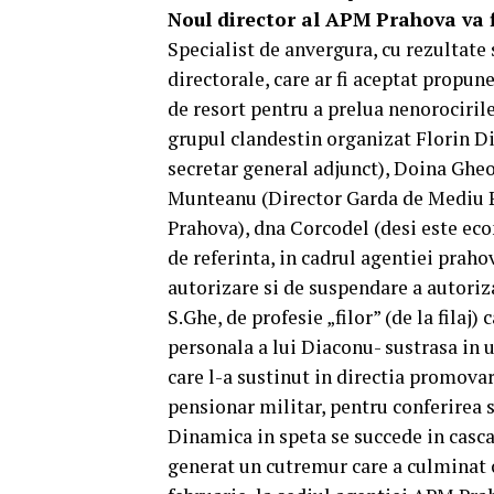
Noul director al APM Prahova va 
Specialist de anvergura, cu rezultate 
directorale, care ar fi aceptat propune
de resort pentru a prelua nenorociril
grupul clandestin organizat Florin D
secretar general adjunct), Doina Ghe
Munteanu (Director Garda de Mediu Pra
Prahova), dna Corcodel (desi este eco
de referinta, in cadrul agentiei prah
autorizare si de suspendare a autoriz
S.Ghe, de profesie „filor” (de la filaj
personala a lui Diaconu- sustrasa in 
care l-a sustinut in directia promovari
pensionar militar, pentru conferirea 
Dinamica in speta se succede in casc
generat un cutremur care a culminat cu