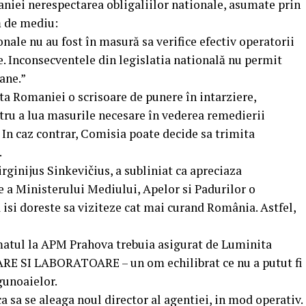
iei nerespectarea obligaliilor nationale, asumate prin
ă de mediu:
onale nu au fost în masură sa verifice efectiv operatorii
e. Inconsecventele din legislatia natională nu permit
ane.”
ta Romaniei o scrisoare de punere în intarziere,
tru a lua masurile necesare în vederea remedierii
 In caz contrar, Comisia poate decide sa trimita
.
ginijus Sinkevičius, a subliniat ca apreciaza
 a Ministerului Mediului, Apelor si Padurilor o
a isi doreste sa viziteze cat mai curand România. Astfel,
imatul la APM Prahova trebuia asigurat de Luminita
 SI LABORATOARE – un om echilibrat ce nu a putut fi
 gunoaielor.
 sa se aleaga noul director al agentiei, in mod operativ.