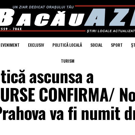
EVENIMENT
EXCLUSIV
POLITICĂ LOCALĂ
SOCIAL
SPORT
ȘT
TURISM
itică ascunsa a
/SURSE CONFIRMA/ No
rahova va fi numit d