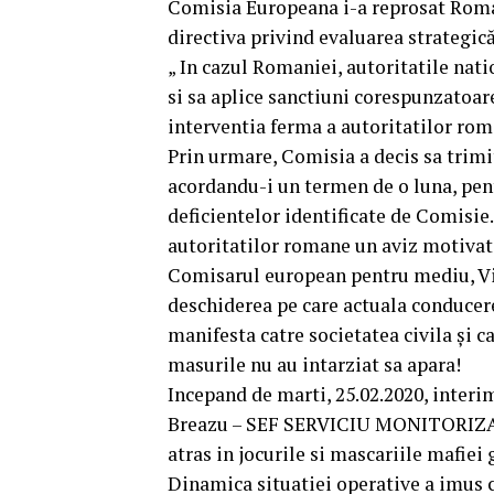
Comisia Europeana i-a reprosat Roman
directiva privind evaluarea strategic
„ In cazul Romaniei, autoritatile nati
si sa aplice sanctiuni corespunzatoar
interventia ferma a autoritatilor rom
Prin urmare, Comisia a decis sa trimi
acordandu-i un termen de o luna, pen
deficientelor identificate de Comisie.
autoritatilor romane un aviz motivat
Comisarul european pentru mediu, Vir
deschiderea pe care actuala conducere
manifesta catre societatea civila şi c
masurile nu au intarziat sa apara!
Incepand de marti, 25.02.2020, inter
Breazu – SEF SERVICIU MONITORIZARE
atras in jocurile si mascariile mafiei
Dinamica situatiei operative a imus ca