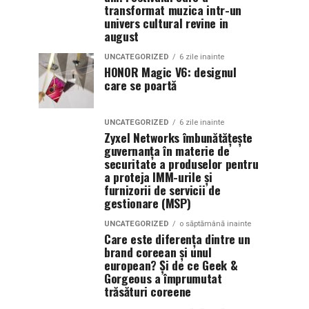
transformat muzica intr-un
univers cultural revine in
august
UNCATEGORIZED
6 zile inainte
HONOR Magic V6: designul
care se poartă
UNCATEGORIZED
6 zile inainte
Zyxel Networks îmbunătățește
guvernanța în materie de
securitate a produselor pentru
a proteja IMM-urile și
furnizorii de servicii de
gestionare (MSP)
UNCATEGORIZED
o săptămână inainte
Care este diferența dintre un
brand coreean și unul
european? Și de ce Geek &
Gorgeous a împrumutat
trăsături coreene