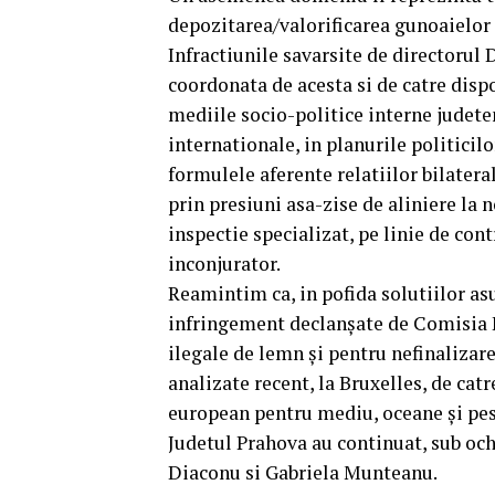
depozitarea/valorificarea gunoaielor î
Infractiunile savarsite de directorul 
coordonata de acesta si de catre disp
mediile socio-politice interne judeten
internationale, in planurile politicil
formulele aferente relatiilor bilater
prin presiuni asa-zise de aliniere la n
inspectie specializat, pe linie de con
inconjurator.
Reamintim ca, in pofida solutiilor a
infringement declanşate de Comisia 
ilegale de lemn şi pentru nefinalizare
analizate recent, la Bruxelles, de cat
european pentru mediu, oceane şi pesc
Judetul Prahova au continuat, sub ochii
Diaconu si Gabriela Munteanu.