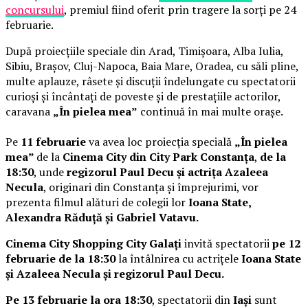
concursului
, premiul fiind oferit prin tragere la sorți pe 24
februarie.
După proiecțiile speciale din Arad, Timișoara, Alba Iulia,
Sibiu, Brașov, Cluj-Napoca, Baia Mare, Oradea, cu săli pline,
multe aplauze, râsete și discuții îndelungate cu spectatorii
curioși și încântați de poveste și de prestațiile actorilor,
caravana
„În pielea mea”
continuă în mai multe orașe.
Pe
11 februarie
va avea loc proiecția specială
„În pielea
mea”
de la
Cinema City din City Park Constanța
,
de la
18:30
, unde
regizorul Paul Decu și actrița Azaleea
Necula
, originari din Constanța și împrejurimi, vor
prezenta filmul alături de colegii lor
Ioana State,
Alexandra Răduță și Gabriel Vatavu.
Cinema City Shopping City Galați
invită spectatorii
pe 12
februarie de la 18:30
la întâlnirea cu actrițele
Ioana State
și Azaleea Necula și regizorul Paul Decu.
Pe 13 februarie la ora 18:30
, spectatorii din
Iași
sunt