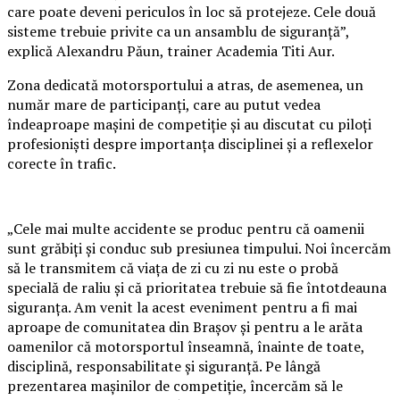
care poate deveni periculos în loc să protejeze. Cele două
sisteme trebuie privite ca un ansamblu de siguranță”,
explică Alexandru Păun, trainer Academia Titi Aur.
Zona dedicată motorsportului a atras, de asemenea, un
număr mare de participanți, care au putut vedea
îndeaproape mașini de competiție și au discutat cu piloți
profesioniști despre importanța disciplinei și a reflexelor
corecte în trafic.
„Cele mai multe accidente se produc pentru că oamenii
sunt grăbiți și conduc sub presiunea timpului. Noi încercăm
să le transmitem că viața de zi cu zi nu este o probă
specială de raliu și că prioritatea trebuie să fie întotdeauna
siguranța. Am venit la acest eveniment pentru a fi mai
aproape de comunitatea din Brașov și pentru a le arăta
oamenilor că motorsportul înseamnă, înainte de toate,
disciplină, responsabilitate și siguranță. Pe lângă
prezentarea mașinilor de competiție, încercăm să le