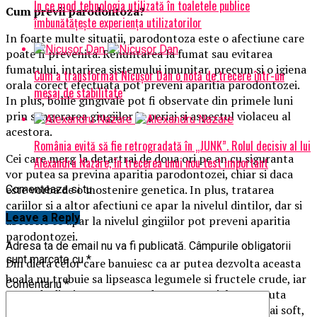
În ce mod tehnologia utilizată în toaletele publice
Cum previi parodontoza?
îmbunătățește experiența utilizatorilor
In foarte multe situatii, parodontoza este o afectiune care
poate fi prevenita. Renuntarea la fumat sau evitarea
fumatului, intarirea sistemului imunitar, precum si o igiena
Cum a transformat Nicușor Dan o notă de trecere într-un
orala corect efectuata pot preveni aparitia parodontozei.
mesaj de stabilitate
In plus, bolile gingivale pot fi observate din primele luni
prin sangerarea gingiilor la periaj si aspectul violaceu al
acestora.
România evită să fie retrogradată în „JUNK”. Rolul decisiv al lui
Cei care merg la detartraj de doua ori pe an cu siguranta
Alexandru Nazare, în trecerea unui nou test important
vor putea sa previna aparitia parodontozei, chiar si daca
este vorba de o mostenire genetica. In plus, tratarea
Comenteaza si tu
cariilor si a altor afectiuni ce apar la nivelul dintilor, dar si
Leave a Reply
abcesele ce apar la nivelul gingiilor pot preveni aparitia
parodontozei.
Adresa ta de email nu va fi publicată.
Câmpurile obligatorii
sunt marcate cu
*
Din dieta celor care banuiesc ca ar putea dezvolta aceasta
boala nu trebuie sa lipseasca legumele si fructele crude, iar
Comentariu
*
pasta de dinti este recomandata cea special conceputa
pentru acest tip de afectiune sau o pasta de dinti mai soft,