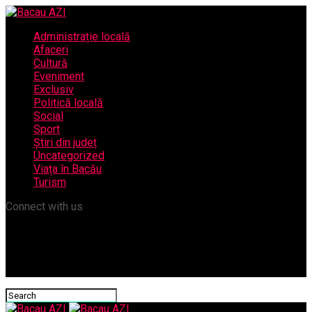
Administrație locală
Afaceri
Cultură
Eveniment
Exclusiv
Politică locală
Social
Sport
Știri din județ
Uncategorized
Viața în Bacău
Turism
Connect with us