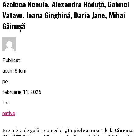
Azaleea Necula, Alexandra Răduță, Gabriel
Vatavu, Ioana Ginghină, Daria Jane, Mihai
Găinușă
Publicat
acum 6 luni
pe
februarie 11, 2026
De
native
Premiera de gală a comediei
„În pielea mea”
de la
Cinema