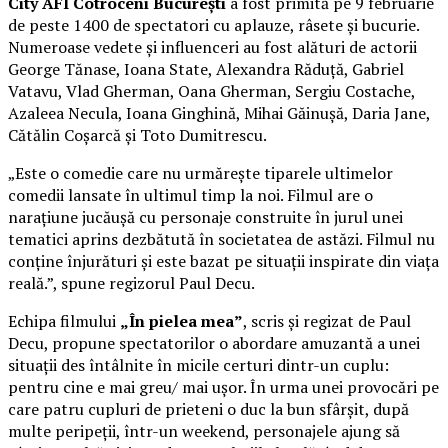
City AFI Cotroceni București
a fost primită pe 9 februarie
de peste 1400 de spectatori cu aplauze, râsete și bucurie.
Numeroase vedete și influenceri au fost alături de actorii
George Tănase, Ioana State, Alexandra Răduță, Gabriel
Vatavu, Vlad Gherman, Oana Gherman, Sergiu Costache,
Azaleea Necula, Ioana Ginghină, Mihai Găinușă, Daria Jane,
Cătălin Coșarcă și Toto Dumitrescu.
„Este o comedie care nu urmărește tiparele ultimelor
comedii lansate în ultimul timp la noi. Filmul are o
narațiune jucăușă cu personaje construite în jurul unei
tematici aprins dezbătută în societatea de astăzi. Filmul nu
conține înjurături și este bazat pe situații inspirate din viața
reală.”, spune regizorul Paul Decu.
Echipa filmului
„În pielea mea”
, scris și regizat de Paul
Decu, propune spectatorilor o abordare amuzantă a unei
situații des întâlnite în micile certuri dintr-un cuplu:
pentru cine e mai greu/ mai ușor. În urma unei provocări pe
care patru cupluri de prieteni o duc la bun sfârșit, după
multe peripeții, într-un weekend, personajele ajung să