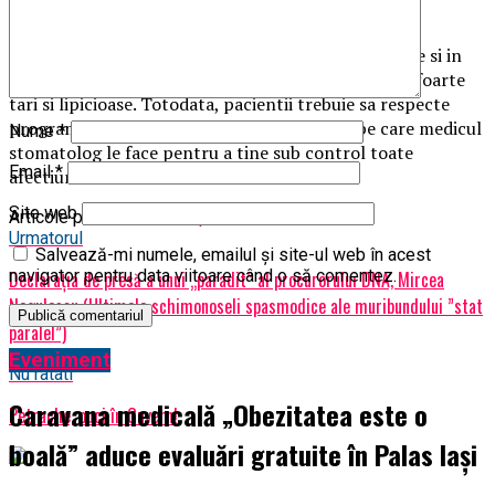
pe baza de plante si o periuta foarte mare.
Se vor evita dulciurile, mai ales caramelele si gumele si in
cazul mobilitatii dentare, se vor evita si alimentele foarte
tari si lipicioase. Totodata, pacientii trebuie sa respecte
programarile pentru controalele periodice pe care medicul
Nume
*
stomatolog le face pentru a tine sub control toate
Email
*
afectiunile la nivel dentar.
Site web
Articole pe aceiasi tema:
prima
Urmatorul
Salvează-mi numele, emailul și site-ul web în acest
navigator pentru data viitoare când o să comentez.
Declarația de presă a unui „paradit” al procurorului DNA, Mircea
Negulescu (Ultimele schimonoseli spasmodice ale muribundului ”stat
paralel”)
Eveniment
Nu ratati
Caravana medicală „Obezitatea este o
Petrache, puci în Guvern!
boală” aduce evaluări gratuite în Palas Iași