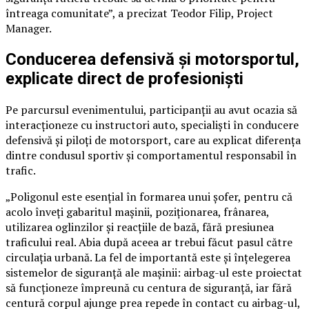
întreaga comunitate”, a precizat Teodor Filip, Project
Manager.
Conducerea defensivă și motorsportul,
explicate direct de profesioniști
Pe parcursul evenimentului, participanții au avut ocazia să
interacționeze cu instructori auto, specialiști în conducere
defensivă și piloți de motorsport, care au explicat diferența
dintre condusul sportiv și comportamentul responsabil în
trafic.
„Poligonul este esențial în formarea unui șofer, pentru că
acolo înveți gabaritul mașinii, poziționarea, frânarea,
utilizarea oglinzilor și reacțiile de bază, fără presiunea
traficului real. Abia după aceea ar trebui făcut pasul către
circulația urbană. La fel de importantă este și înțelegerea
sistemelor de siguranță ale mașinii: airbag-ul este proiectat
să funcționeze împreună cu centura de siguranță, iar fără
centură corpul ajunge prea repede în contact cu airbag-ul,