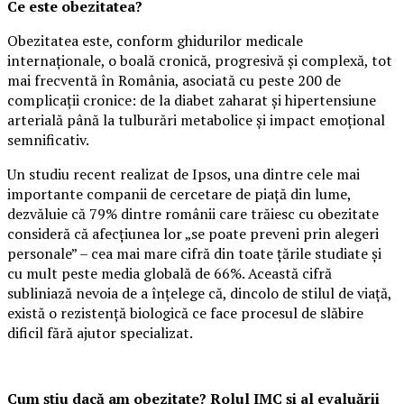
Ce este obezitatea?
Obezitatea este, conform ghidurilor medicale
internaționale, o boală cronică, progresivă și complexă, tot
mai frecventă în România, asociată cu peste 200 de
complicații cronice: de la diabet zaharat și hipertensiune
arterială până la tulburări metabolice și impact emoțional
semnificativ.
Un studiu recent realizat de Ipsos, una dintre cele mai
importante companii de cercetare de piață din lume,
dezvăluie că 79% dintre românii care trăiesc cu obezitate
consideră că afecțiunea lor „se poate preveni prin alegeri
personale” – cea mai mare cifră din toate țările studiate și
cu mult peste media globală de 66%. Această cifră
subliniază nevoia de a înțelege că, dincolo de stilul de viață,
există o rezistență biologică ce face procesul de slăbire
dificil fără ajutor specializat.
Cum știu dacă am obezitate? Rolul IMC și al evaluării