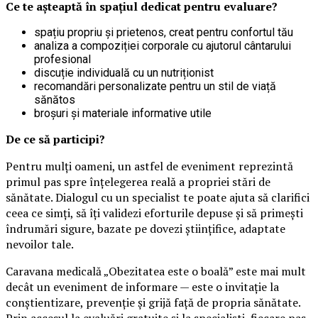
Ce te așteaptă în spațiul dedicat pentru evaluare?
spațiu propriu și prietenos, creat pentru confortul tău
analiza a compoziției corporale cu ajutorul cântarului
profesional
discuție individuală cu un nutriționist
recomandări personalizate pentru un stil de viață
sănătos
broșuri și materiale informative utile
De ce să participi?
Pentru mulți oameni, un astfel de eveniment reprezintă
primul pas spre înțelegerea reală a propriei stări de
sănătate. Dialogul cu un specialist te poate ajuta să clarifici
ceea ce simți, să îți validezi eforturile depuse și să primești
îndrumări sigure, bazate pe dovezi științifice, adaptate
nevoilor tale.
Caravana medicală „Obezitatea este o boală” este mai mult
decât un eveniment de informare — este o invitație la
conștientizare, prevenție și grijă față de propria sănătate.
Prin accesul la evaluări gratuite și la specialiști, fiecare pas