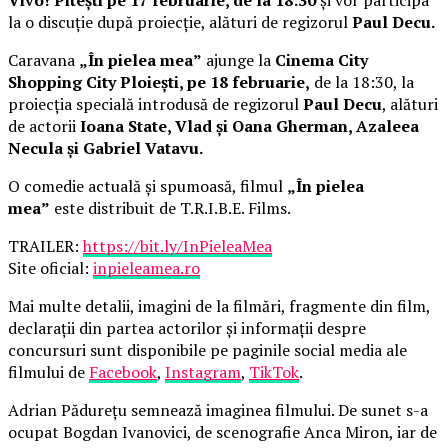
la o discuție după proiecție, alături de regizorul
Paul Decu.
Caravana
„În pielea mea”
ajunge la
Cinema City
Shopping City Ploiești, pe 18 februarie,
de la 18:30, la
proiecția specială introdusă de regizorul
Paul Decu
, alături
de actorii
Ioana State, Vlad și Oana Gherman, Azaleea
Necula și Gabriel Vatavu.
O comedie actuală și spumoasă, filmul
„În pielea
mea”
este distribuit de T.R.I.B.E. Films.
TRAILER:
https://bit.ly/InPieleaMea
Site oficial:
inpieleamea.ro
Mai multe detalii, imagini de la filmări, fragmente din film,
declarații din partea actorilor și informații despre
concursuri sunt disponibile pe paginile social media ale
filmului de
Facebook
,
Instagram
,
TikTok
.
Adrian Pădurețu semnează imaginea filmului. De sunet s-a
ocupat Bogdan Ivanovici, de scenografie Anca Miron, iar de