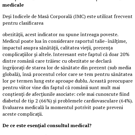
medicale
Deși Indicele de Masă Corporală (IMC) este utilizat frecvent
pentru clasificarea
obezității, acest indicator nu spune întreaga poveste.
Medicul poate lua în considerare raportul talie–înălțime,
impactul asupra sănătății, calitatea vieții, prezența
complicațiilor și altele. Interesant este faptul că doar 20%
dintre românii care trăiesc cu obezitate se declară
îngrijorați de starea lor de sănătate din prezent (sub media
globală), însă procentul celor care se tem pentru sănătatea
lor pe termen lung este aproape dublu. Această preocupare
pentru viitor vine din faptul că românii sunt mult mai
conștienți de afecțiunile asociate: cele mai cunoscute fiind
diabetul de tip 2 (66%) și problemele cardiovasculare (64%).
Evaluarea medicală la momentul potrivit poate preveni
aceste complicații.
De ce este esențial consultul medical?