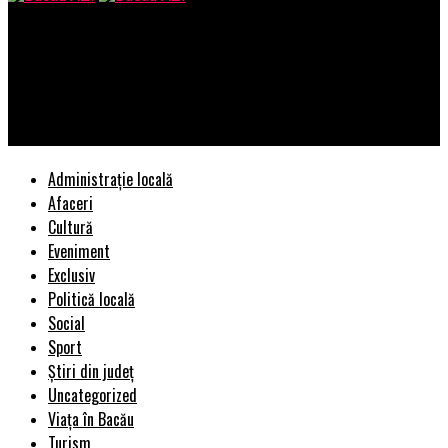
Bacau AZI
Procuroare plecata din Sectia pentru investigarea
infractiunilor din justitie s-a saturat sa tot anticorupa si
revina la PCA Brasov
Administrație locală
Afaceri
Cultură
Eveniment
Exclusiv
Politică locală
Social
Sport
Știri din județ
Uncategorized
Viața în Bacău
Turism