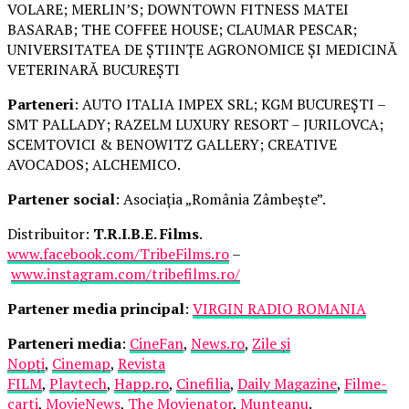
VOLARE; MERLIN’S; DOWNTOWN FITNESS MATEI
BASARAB; THE COFFEE HOUSE; CLAUMAR PESCAR;
UNIVERSITATEA DE ȘTIINȚE AGRONOMICE ȘI MEDICINĂ
VETERINARĂ BUCUREȘTI
Parteneri
: AUTO ITALIA IMPEX SRL; KGM BUCUREȘTI –
SMT PALLADY; RAZELM LUXURY RESORT – JURILOVCA;
SCEMTOVICI & BENOWITZ GALLERY; CREATIVE
AVOCADOS; ALCHEMICO.
Partener social
: Asociația „România Zâmbește”.
Distribuitor:
T.R.I.B.E. Films
.
www.facebook.com/TribeFilms.ro
–
www.instagram.com/tribefilms.ro/
Partener media principal
:
VIRGIN RADIO ROMANIA
Parteneri media
:
CineFan
,
News.ro
,
Zile și
Nopți
,
Cinemap
,
Revista
FILM
,
Playtech
,
Happ.ro
,
Cinefilia
,
Daily Magazine
,
Filme-
carti
,
MovieNews
,
The Movienator
,
Munteanu
.