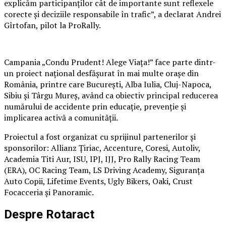
explicăm participanților cât de importante sunt reflexele
corecte și deciziile responsabile în trafic”, a declarat Andrei
Gîrtofan, pilot la ProRally.
Campania „Condu Prudent! Alege Viața!” face parte dintr-
un proiect național desfășurat în mai multe orașe din
România, printre care București, Alba Iulia, Cluj-Napoca,
Sibiu și Târgu Mureș, având ca obiectiv principal reducerea
numărului de accidente prin educație, prevenție și
implicarea activă a comunității.
Proiectul a fost organizat cu sprijinul partenerilor și
sponsorilor: Allianz Țiriac, Accenture, Coresi, Autoliv,
Academia Titi Aur, ISU, IPJ, IJJ, Pro Rally Racing Team
(ERA), OC Racing Team, LS Driving Academy, Siguranța
Auto Copii, Lifetime Events, Ugly Bikers, Oaki, Crust
Focacceria și Panoramic.
Despre Rotaract