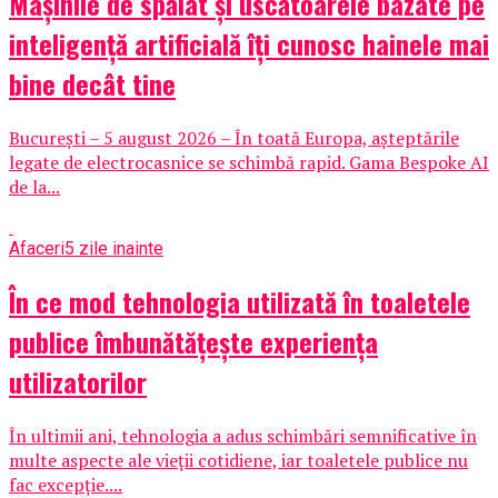
Mașinile de spălat și uscătoarele bazate pe
inteligență artificială îți cunosc hainele mai
bine decât tine
București – 5 august 2026 – În toată Europa, așteptările
legate de electrocasnice se schimbă rapid. Gama Bespoke AI
de la...
Afaceri
5 zile inainte
În ce mod tehnologia utilizată în toaletele
publice îmbunătățește experiența
utilizatorilor
În ultimii ani, tehnologia a adus schimbări semnificative în
multe aspecte ale vieții cotidiene, iar toaletele publice nu
fac excepție....