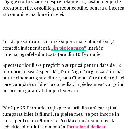
câștige o altă viziune despre relațiile lor, lăsând deoparte
presupunerile, orgoliile și preconcepțiile, pentru a încerca
să comunice mai bine între ei.
Cu râs pe săturate, surprize și personaje pline de viață,
comedia independentă
„În pielea mea”
intră în
cinematografele din toată țara din 10 februarie.
Spectatorilor li s-a pregătit o surpriză pentru data de 12
februarie: o seară specială „Date Night” organizată în mai
multe cinematografe din rețeaua Cinema City unde toți cei
care cumpără un bilet la comedia „În pielea mea” vor primi
un premiu garantat din partea Avon.
Până pe 23 februarie, toți spectatorii din țară care și-au
cumpărat bilet la filmul „În pielea mea” se pot înscrie în
cursa pentru un iPhone 17 Pro Max, încărcând dovada
achiziției biletului la cinema în
formularul dedicat