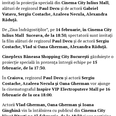
invitați la proiecția specială din
Cinema City Iulius Mall
,
alături de regizorul
Paul Decu
și de actorii
Gabriel
Vatavu, Sergiu Costache, Azaleea Necula, Alexandra
Răduță.
De „Ziua Îndrăgostiților”, pe
14 februarie, în Cinema City
Iulius Mall Suceava, de la 18:30
, spectatorii sunt invitați
la film alături de regizorul
Paul Decu
și de actorii
Sergiu
Costache, Vlad si Oana Gherman, Alexandra Răduță.
Cineplexx Băneasa Shopping City București
găzduiește o
proiecție specială în prezența întregii echipe pe
15
februarie, de la 17:30.
În
Craiova
, regizorul
Paul Decu
și actorii
Sergiu
Costache, Azaleea Necula și Oana Gherman
vor ajunge
la cinematograful
Inspire VIP Electroputere Mall pe 16
februarie de la ora 18:00
.
Actorii
Vlad Gherman, Oana Gherman și Ioana
Ginghină
vin la întâlnirea cu publicul din
Cinema City
Vivo! Pitești pe 17 februarie, de la 18:30
și vor participa