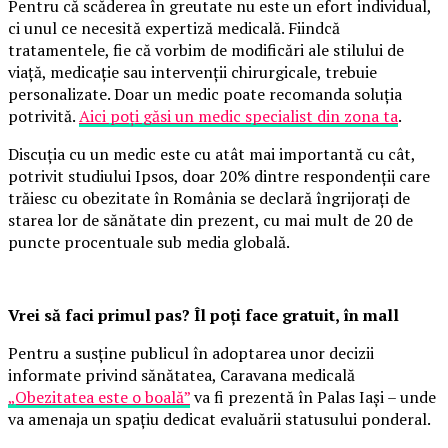
Pentru că scăderea în greutate nu este un efort individual,
ci unul ce necesită expertiză medicală. Fiindcă
tratamentele, fie că vorbim de modificări ale stilului de
viață, medicație sau intervenții chirurgicale, trebuie
personalizate. Doar un medic poate recomanda soluția
potrivită.
Aici poți găsi un medic specialist din zona ta
.
Discuția cu un medic este cu atât mai importantă cu cât,
potrivit studiului Ipsos, doar 20% dintre respondenții care
trăiesc cu obezitate în România se declară îngrijorați de
starea lor de sănătate din prezent, cu mai mult de 20 de
puncte procentuale sub media globală.
Vrei să faci primul pas? Îl poți face gratuit, în mall
Pentru a susține publicul în adoptarea unor decizii
informate privind sănătatea, Caravana medicală
„Obezitatea este o boală”
va fi prezentă în Palas Iași – unde
va amenaja un spațiu dedicat evaluării statusului ponderal.