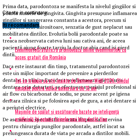
Prima data, parodontoza se manifesta la nivelul gingiilor si
poarta numele de gingivita. Gingivita presupune inflamarea
Citeste in continuare
gingiilor si sangerarea constanta a acestora, precum si
Iti recomandam
respiratia urat mirositoare, senzatia de gust neplacut sau
mobilitatea dintilor. Evolutia bolii parodontale poate sa
treaca neobservata cateva luni sau cativa ani, de aceea
pacientii ajung foarte tarziu la doctor abia cand isi pierd
EvenimenteGratuite.ro promovează online evenimentele cu
dintii.
acces gratuit din România
Daca este instaurat din timp, tratamentul parodontozei
este un mijloc important de prevenire a pierderilor
dentare. In clinica Excedent se efectueaza igienizarea
Tot ce trebuie sa stii inainte de Summer Well 2026. Ghidul
dentara prin detartraj, se efectueaza periajul profesional si
complet pentru editia aniversara de 15 ani
air flow cu bicarbonat de sodiu, se pune accent pe igiena
dentara zilnica si pe folosirea apei de gura, a atei dentare si
a periutei electrice.
Mașinile de spălat și uscătoarele bazate pe inteligență
artificială îți cunosc hainele mai bine decât tine
De asemenea, specialistii se arata dispusi sa intervina
pentru chirurgia pungilor parodontale, astfel incat sa
prelungeasca durata de viata pe arcada a dintilor mobili.