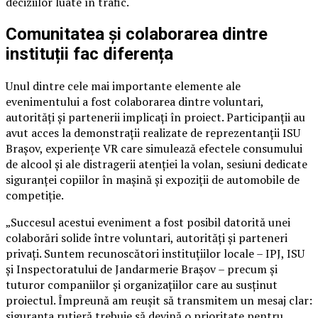
deciziilor luate în trafic.
Comunitatea și colaborarea dintre
instituții fac diferența
Unul dintre cele mai importante elemente ale
evenimentului a fost colaborarea dintre voluntari,
autorități și partenerii implicați în proiect. Participanții au
avut acces la demonstrații realizate de reprezentanții ISU
Brașov, experiențe VR care simulează efectele consumului
de alcool și ale distragerii atenției la volan, sesiuni dedicate
siguranței copiilor în mașină și expoziții de automobile de
competiție.
„Succesul acestui eveniment a fost posibil datorită unei
colaborări solide între voluntari, autorități și parteneri
privați. Suntem recunoscători instituțiilor locale – IPJ, ISU
și Inspectoratului de Jandarmerie Brașov – precum și
tuturor companiilor și organizațiilor care au susținut
proiectul. Împreună am reușit să transmitem un mesaj clar:
siguranța rutieră trebuie să devină o prioritate pentru