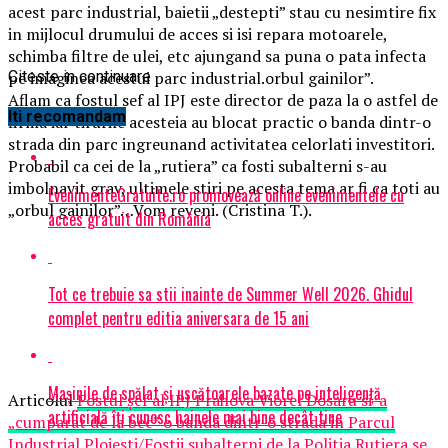
acest parc industrial, baietii „destepti” stau cu nesimtire fix
in mijlocul drumului de acces si isi repara motoarele,
schimba filtre de ulei, etc ajungand sa puna o pata infecta
pe imaginea acestui parc industrial.orbul gainilor”.
Citeste in continuare
Aflam ca fostul sef al IPJ este director de paza la o astfel de
Iti recomandam
firma iar tirurile acesteia au blocat practic o banda dintr-o
strada din parc ingreunand activitatea celorlati investitori.
Probabil ca cei de la „rutiera” ca fosti subalterni s-au
imbolnavit grav, ultimele stiri pe acesta tema ar fi ca toti au
EvenimenteGratuite.ro promovează online evenimentele cu
„orbul gainilor”…Vom reveni. (Cristina T.).
acces gratuit din România
Tot ce trebuie sa stii inainte de Summer Well 2026. Ghidul
complet pentru editia aniversara de 15 ani
Mașinile de spălat și uscătoarele bazate pe inteligență
Articolul
Fostul şef al IPJ Prahova Viorel Dosaru si-a
artificială îți cunosc hainele mai bine decât tine
„cumparat de la bec” o banda dintr-o strada in Parcul
Industrial Ploiesti/Fostii subalterni de la Politia Rutiera se