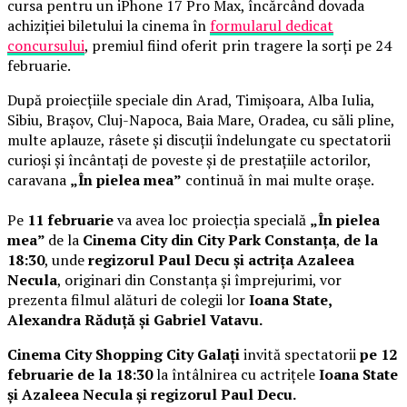
cursa pentru un iPhone 17 Pro Max, încărcând dovada
achiziției biletului la cinema în
formularul dedicat
concursului
, premiul fiind oferit prin tragere la sorți pe 24
februarie.
După proiecțiile speciale din Arad, Timișoara, Alba Iulia,
Sibiu, Brașov, Cluj-Napoca, Baia Mare, Oradea, cu săli pline,
multe aplauze, râsete și discuții îndelungate cu spectatorii
curioși și încântați de poveste și de prestațiile actorilor,
caravana
„În pielea mea”
continuă în mai multe orașe.
Pe
11 februarie
va avea loc proiecția specială
„În pielea
mea”
de la
Cinema City din City Park Constanța
,
de la
18:30
, unde
regizorul Paul Decu și actrița Azaleea
Necula
, originari din Constanța și împrejurimi, vor
prezenta filmul alături de colegii lor
Ioana State,
Alexandra Răduță și Gabriel Vatavu.
Cinema City Shopping City Galați
invită spectatorii
pe 12
februarie de la 18:30
la întâlnirea cu actrițele
Ioana State
și Azaleea Necula și regizorul Paul Decu.