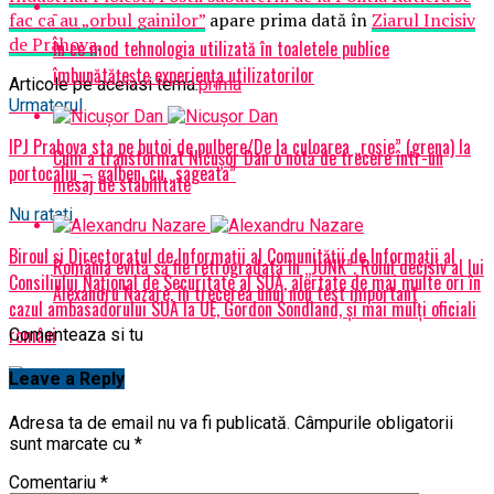
fac ca au „orbul gainilor”
apare prima dată în
Ziarul Incisiv
de Prahova
.
În ce mod tehnologia utilizată în toaletele publice
îmbunătățește experiența utilizatorilor
Articole pe aceiasi tema:
prima
Urmatorul
IPJ Prahova sta pe butoi de pulbere/De la culoarea „rosie” (grena) la
Cum a transformat Nicușor Dan o notă de trecere într-un
portocaliu – galben, cu „sageata”
mesaj de stabilitate
Nu ratati
Biroul şi Directoratul de Informaţii al Comunităţii de Informaţii al
România evită să fie retrogradată în „JUNK”. Rolul decisiv al lui
Consiliului Naţional de Securitate al SUA, alertate de mai multe ori în
Alexandru Nazare, în trecerea unui nou test important
cazul ambasadorului SUA la UE, Gordon Sondland, şi mai mulţi oficiali
români
Comenteaza si tu
Leave a Reply
Adresa ta de email nu va fi publicată.
Câmpurile obligatorii
sunt marcate cu
*
Comentariu
*