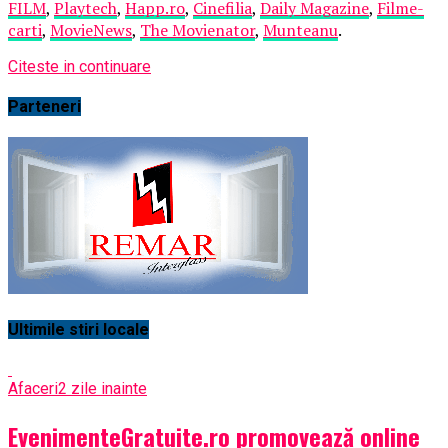
FILM
,
Playtech
,
Happ.ro
,
Cinefilia
,
Daily Magazine
,
Filme-
carti
,
MovieNews
,
The Movienator
,
Munteanu
.
Citeste in continuare
Parteneri
Ultimile stiri locale
Afaceri
2 zile inainte
EvenimenteGratuite.ro promovează online