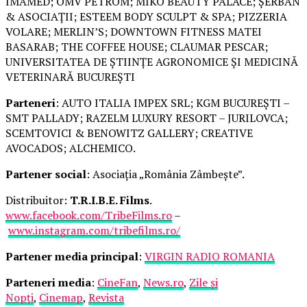
IMAMED; OMV PETROM; MIKO BEAUTY PALACE; ȘERBAN
& ASOCIAȚII; ESTEEM BODY SCULPT & SPA; PIZZERIA
VOLARE; MERLIN’S; DOWNTOWN FITNESS MATEI
BASARAB; THE COFFEE HOUSE; CLAUMAR PESCAR;
UNIVERSITATEA DE ȘTIINȚE AGRONOMICE ȘI MEDICINĂ
VETERINARĂ BUCUREȘTI
Parteneri
: AUTO ITALIA IMPEX SRL; KGM BUCUREȘTI –
SMT PALLADY; RAZELM LUXURY RESORT – JURILOVCA;
SCEMTOVICI & BENOWITZ GALLERY; CREATIVE
AVOCADOS; ALCHEMICO.
Partener social
: Asociația „România Zâmbește”.
Distribuitor:
T.R.I.B.E. Films
.
www.facebook.com/TribeFilms.ro
–
www.instagram.com/tribefilms.ro/
Partener media principal
:
VIRGIN RADIO ROMANIA
Parteneri media
:
CineFan
,
News.ro
,
Zile și
Nopți
,
Cinemap
,
Revista