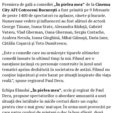
Premiera de gală a comediei
„În pielea mea”
de la
Cinema
City AFI Cotroceni București
a fost primită pe 9 februarie
de peste 1400 de spectatori cu aplauze, râsete și bucurie.
Numeroase vedete și influenceri au fost alături de actorii
George Tănase, Ioana State, Alexandra Răduță, Gabriel
Vatavu, Vlad Gherman, Oana Gherman, Sergiu Costache,
Azaleea Necula, Ioana Ginghină, Mihai Găinușă, Daria Jane,
Cătălin Coșarcă și Toto Dumitrescu.
„Este o comedie care nu urmărește tiparele ultimelor
comedii lansate în ultimul timp la noi. Filmul are o
narațiune jucăușă cu personaje construite în jurul unei
tematici aprins dezbătută în societatea de astăzi. Filmul nu
conține înjurături și este bazat pe situații inspirate din viața
reală.”, spune regizorul Paul Decu.
Echipa filmului
„În pielea mea”
, scris și regizat de Paul
Decu, propune spectatorilor o abordare amuzantă a unei
situații des întâlnite în micile certuri dintr-un cuplu:
pentru cine e mai greu/ mai ușor. În urma unei provocări pe
care patru cupluri de prieteni o duc la bun sfârșit, după