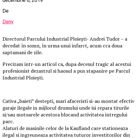
decembrie 6, 2019
De
Deny
Directorul Parcului Industrial Ploieşti- Andrei Tudor – a
decedat în somn, în urma unui infarct, acum cca doua
saptamani de zile.
Precizam intr-un articol ca, dupa decesul tragic al acestui
profesionist dezastrul si haosul a pus stapanire pe Parcul
Industrial Ploieşti.
Cativa „baieti” destepti, mari afaceristi si-au montat efectiv
garaje ilegale in mijlocul drumului unde isi repara tirurile
si/sau motoarele acestora blocand activitatea intregului
parc.
Alaturi de masinile celor de la Kaufland care stationeaza
ilegal si ingreuneaza activitatea tuturor investitorilor din