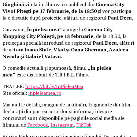
Ginghină
vin la întâlnirea cu publicul din
Cinema City
Vivo! Pitești pe 17 februarie, de la 18:30
și vor participa
la o discuție după proiecție, alături de regizorul
Paul Decu.
Caravana
„În pielea mea”
ajunge la
Cinema City
Shopping City Ploiești, pe 18 februarie,
de la 18:30, la
proiecția specială introdusă de regizorul
Paul Decu
, alături
de actorii
Ioana State, Vlad și Oana Gherman, Azaleea
Necula și Gabriel Vatavu.
O comedie actuală și spumoasă, filmul
„În pielea
mea”
este distribuit de T.R.I.B.E. Films.
TRAILER:
https://bit.ly/InPieleaMea
Site oficial:
inpieleamea.ro
Mai multe detalii, imagini de la filmări, fragmente din film,
declarații din partea actorilor și informații despre
concursuri sunt disponibile pe paginile social media ale
filmului de
Facebook
,
Instagram
,
TikTok
.
Adrian Pădurețu semnează imaginea filmului. De sunet s-a