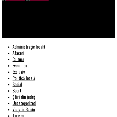
Bacau AZI
Fostul şef al IPJ Prahova Viorel Dosaru si-a „cumparat de la
bec” o banda dintr-o strada in Parcul Industrial Ploiesti/Fostii
subalterni de la Politia Rutiera se fac ca au „orbul gainilor”
Administrație locală
Afaceri
Cultură
Eveniment
Exclusiv
Politică locală
Social
Sport
Știri din județ
Uncategorized
Viața în Bacău
Turism