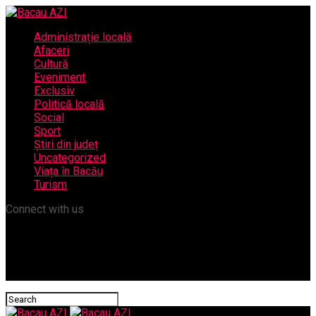
Administrație locală
Afaceri
Cultură
Eveniment
Exclusiv
Politică locală
Social
Sport
Știri din județ
Uncategorized
Viața în Bacău
Turism
Connect with us