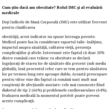
Cum știu dacă am obezitate? Rolul IMC și al evaluării
medicale
Deși Indicele de Masă Corporală (IMC) este utilizat frecvent
pentru clasificarea
obezității, acest indicator nu spune întreaga poveste.
Medicul poate lua în considerare raportul talie–înălțime,
impactul asupra sănătății, calitatea vieții, prezența
complicațiilor și altele. Interesant este faptul că doar 20%
dintre românii care trăiesc cu obezitate se declară
îngrijorați de starea lor de sănătate din prezent (sub media
globală), însă procentul celor care se tem pentru sănătatea
lor pe termen lung este aproape dublu. Această preocupare
pentru viitor vine din faptul că românii sunt mult mai
conștienți de afecțiunile asociate: cele mai cunoscute fiind
diabetul de tip 2 (66%) și problemele cardiovasculare (64%).
Evaluarea medicală la momentul potrivit poate preveni
aceste complicații.