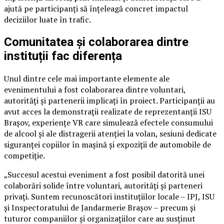
ajută pe participanți să înțeleagă concret impactul
deciziilor luate în trafic.
Comunitatea și colaborarea dintre
instituții fac diferența
Unul dintre cele mai importante elemente ale
evenimentului a fost colaborarea dintre voluntari,
autorități și partenerii implicați în proiect. Participanții au
avut acces la demonstrații realizate de reprezentanții ISU
Brașov, experiențe VR care simulează efectele consumului
de alcool și ale distragerii atenției la volan, sesiuni dedicate
siguranței copiilor în mașină și expoziții de automobile de
competiție.
„Succesul acestui eveniment a fost posibil datorită unei
colaborări solide între voluntari, autorități și parteneri
privați. Suntem recunoscători instituțiilor locale – IPJ, ISU
și Inspectoratului de Jandarmerie Brașov – precum și
tuturor companiilor și organizațiilor care au susținut