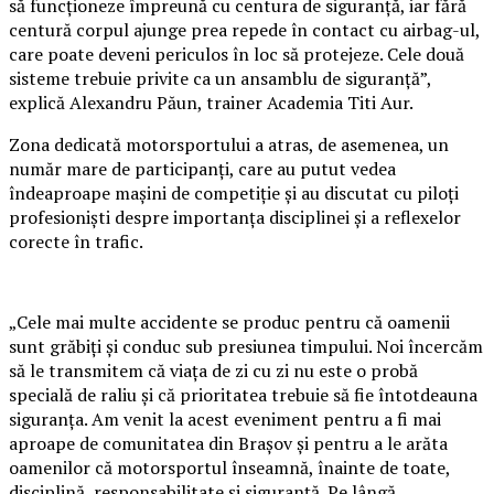
să funcționeze împreună cu centura de siguranță, iar fără
centură corpul ajunge prea repede în contact cu airbag-ul,
care poate deveni periculos în loc să protejeze. Cele două
sisteme trebuie privite ca un ansamblu de siguranță”,
explică Alexandru Păun, trainer Academia Titi Aur.
Zona dedicată motorsportului a atras, de asemenea, un
număr mare de participanți, care au putut vedea
îndeaproape mașini de competiție și au discutat cu piloți
profesioniști despre importanța disciplinei și a reflexelor
corecte în trafic.
„Cele mai multe accidente se produc pentru că oamenii
sunt grăbiți și conduc sub presiunea timpului. Noi încercăm
să le transmitem că viața de zi cu zi nu este o probă
specială de raliu și că prioritatea trebuie să fie întotdeauna
siguranța. Am venit la acest eveniment pentru a fi mai
aproape de comunitatea din Brașov și pentru a le arăta
oamenilor că motorsportul înseamnă, înainte de toate,
disciplină, responsabilitate și siguranță. Pe lângă