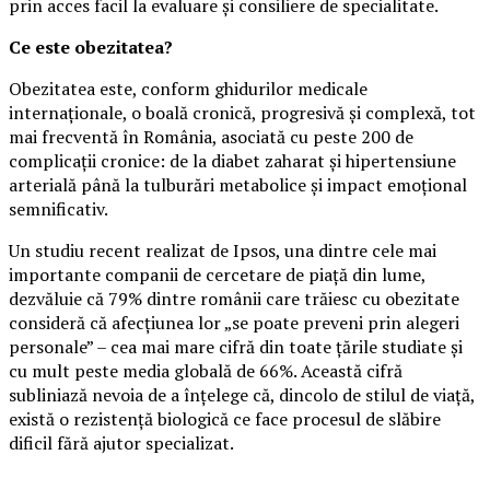
prin acces facil la evaluare și consiliere de specialitate.
Ce este obezitatea?
Obezitatea este, conform ghidurilor medicale
internaționale, o boală cronică, progresivă și complexă, tot
mai frecventă în România, asociată cu peste 200 de
complicații cronice: de la diabet zaharat și hipertensiune
arterială până la tulburări metabolice și impact emoțional
semnificativ.
Un studiu recent realizat de Ipsos, una dintre cele mai
importante companii de cercetare de piață din lume,
dezvăluie că 79% dintre românii care trăiesc cu obezitate
consideră că afecțiunea lor „se poate preveni prin alegeri
personale” – cea mai mare cifră din toate țările studiate și
cu mult peste media globală de 66%. Această cifră
subliniază nevoia de a înțelege că, dincolo de stilul de viață,
există o rezistență biologică ce face procesul de slăbire
dificil fără ajutor specializat.