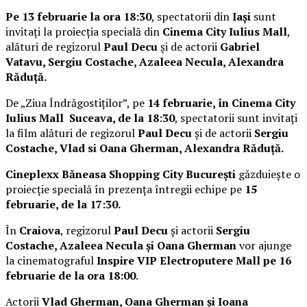
Pe 13 februarie la ora 18:30
, spectatorii din
Iași
sunt
invitați la proiecția specială din
Cinema City Iulius Mall
,
alături de regizorul
Paul Decu
și de actorii
Gabriel
Vatavu, Sergiu Costache, Azaleea Necula, Alexandra
Răduță.
De „Ziua Îndrăgostiților”, pe
14 februarie, în Cinema City
Iulius Mall Suceava, de la 18:30
, spectatorii sunt invitați
la film alături de regizorul
Paul Decu
și de actorii
Sergiu
Costache, Vlad si Oana Gherman, Alexandra Răduță.
Cineplexx Băneasa Shopping City București
găzduiește o
proiecție specială în prezența întregii echipe pe
15
februarie, de la 17:30.
În
Craiova
, regizorul
Paul Decu
și actorii
Sergiu
Costache, Azaleea Necula și Oana Gherman
vor ajunge
la cinematograful
Inspire VIP Electroputere Mall pe 16
februarie de la ora 18:00
.
Actorii
Vlad Gherman, Oana Gherman și Ioana