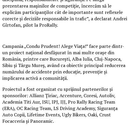
prezentarea mașinilor de competiție, încercăm să le
explicăm participanților cât de importante sunt reflexele
corecte și deciziile responsabile în trafic”, a declarat Andrei
Gîrtofan, pilot la ProRally.
Campania „Condu Prudent! Alege Viața!” face parte dintr-
un proiect național desfășurat în mai multe orașe din
România, printre care București, Alba Iulia, Cluj-Napoca,
Sibiu și Târgu Mureș, având ca obiectiv principal reducerea
numărului de accidente prin educație, prevenție și
implicarea activă a comunității.
Proiectul a fost organizat cu sprijinul partenerilor și
sponsorilor: Allianz Țiriac, Accenture, Coresi, Autoliv,
Academia Titi Aur, ISU, IPJ, IJJ, Pro Rally Racing Team
(ERA), OC Racing Team, LS Driving Academy, Siguranța
Auto Copii, Lifetime Events, Ugly Bikers, Oaki, Crust
Focacceria și Panoramic.