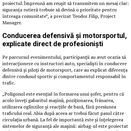
proiectul. Împreună am reușit să transmitem un mesaj clar:
siguranța rutieră trebuie să devină o prioritate pentru
întreaga comunitate”, a precizat Teodor Filip, Project
Manager.
Conducerea defensivă și motorsportul,
explicate direct de profesioniști
Pe parcursul evenimentului, participanții au avut ocazia să
interacționeze cu instructori auto, specialiști în conducere
defensivă și piloți de motorsport, care au explicat diferența
dintre condusul sportiv și comportamentul responsabil în
trafic.
„Poligonul este esențial în formarea unui șofer, pentru că
acolo înveți gabaritul mașinii, poziționarea, frânarea,
utilizarea oglinzilor și reacțiile de bază, fără presiunea
traficului real. Abia după aceea ar trebui făcut pasul către
circulația urbană. La fel de importantă este și înțelegerea
sistemelor de siguranță ale mașinii: airbag-ul este proiectat