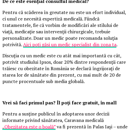
De ce este esențial consultul medical?
Pentru că scăderea în greutate nu este un efort individual,
ci unul ce necesită expertiză medicală. Fiindcă
tratamentele, fie că vorbim de modificări ale stilului de
viață, medicație sau intervenții chirurgicale, trebuie
personalizate. Doar un medic poate recomanda soluția
potrivită.
Aici poți găsi un medic specialist din zona ta
.
Discuția cu un medic este cu atât mai importantă cu cât,
potrivit studiului Ipsos, doar 20% dintre respondenții care
trăiesc cu obezitate în România se declară îngrijorați de
starea lor de sănătate din prezent, cu mai mult de 20 de
puncte procentuale sub media globală.
Vrei să faci primul pas? Îl poți face gratuit, în mall
Pentru a susține publicul în adoptarea unor decizii
informate privind sănătatea, Caravana medicală
„Obezitatea este o boală”
va fi prezentă în Palas Iași – unde