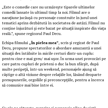
„Este o comedie care nu urmărește tiparele ultimelor
comedii lansate în ultimul timp la noi. Filmul are o
narațiune jucăușă cu personaje construite în jurul unei
tematici aprins dezbătută în societatea de astăzi. Filmul nu
conține înjurături și este bazat pe situații inspirate din viața
reală.”, spune regizorul Paul Decu.
Echipa filmului
„În pielea mea”
, scris și regizat de Paul
Decu, propune spectatorilor o abordare amuzantă a unei
situații des întâlnite în micile certuri dintr-un cuplu:
pentru cine e mai greu/ mai ușor. În urma unei provocări pe
care patru cupluri de prieteni o duc la bun sfârșit, după
multe peripeții, într-un weekend, personajele ajung să
câștige o altă viziune despre relațiile lor, lăsând deoparte
presupunerile, orgoliile și preconcepțiile, pentru a încerca
să comunice mai bine între ei.
Cu râs pe săturate, surprize și personaje pline de viață,