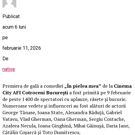
Publicat
acum 6 luni
pe
februarie 11, 2026
De
native
Premiera de gală a comediei
„În pielea mea”
de la
Cinema
City AFI Cotroceni București
a fost primită pe 9 februarie
de peste 1400 de spectatori cu aplauze, râsete și bucurie.
Numeroase vedete și influenceri au fost alături de actorii
George Tănase, Ioana State, Alexandra Răduță, Gabriel
Vatavu, Vlad Gherman, Oana Gherman, Sergiu Costache,
Azaleea Necula, Ioana Ginghină, Mihai Găinușă, Daria Jane,
Cătălin Coșarcă și Toto Dumitrescu.