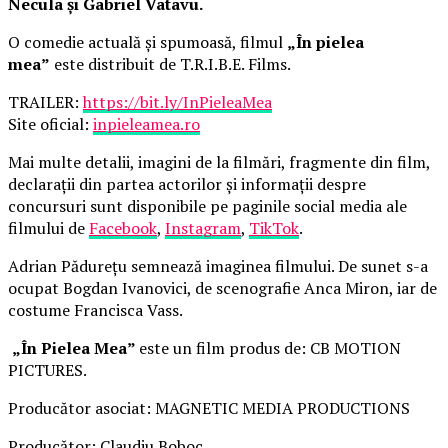
Necula și Gabriel Vatavu.
O comedie actuală și spumoasă, filmul
„În pielea
mea”
este distribuit de T.R.I.B.E. Films.
TRAILER:
https://bit.ly/InPieleaMea
Site oficial:
inpieleamea.ro
Mai multe detalii, imagini de la filmări, fragmente din film,
declarații din partea actorilor și informații despre
concursuri sunt disponibile pe paginile social media ale
filmului de
Facebook
,
Instagram
,
TikTok
.
Adrian Pădurețu semnează imaginea filmului. De sunet s-a
ocupat Bogdan Ivanovici, de scenografie Anca Miron, iar de
costume Francisca Vass.
„În Pielea Mea”
este un film produs de: CB MOTION
PICTURES.
Producător asociat: MAGNETIC MEDIA PRODUCTIONS
Producător: Claudiu Boboc