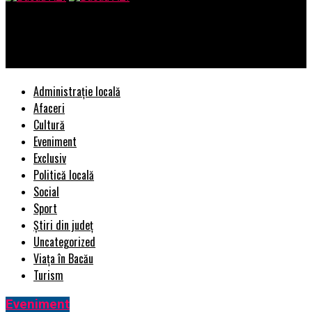
Bacau AZI
PNL Prahova perpetueaza metehnele celor de la PDL
Administrație locală
Afaceri
Cultură
Eveniment
Exclusiv
Politică locală
Social
Sport
Știri din județ
Uncategorized
Viața în Bacău
Turism
Eveniment