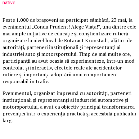
native
Peste 1.000 de brașoveni au participat sâmbătă, 23 mai, la
evenimentul „Condu Prudent! Alege Viața!”, una dintre cele
mai ample inițiative de educație și conștientizare rutieră
organizate la nivel local de Rotaract Kronstadt, alături de
autorități, parteneri instituționali și reprezentanți ai
industriei auto și motorsportului. Timp de mai multe ore,
participanții au avut ocazia să experimenteze, într-un mod
controlat și interactiv, efectele reale ale accidentelor
rutiere și importanța adoptării unui comportament
responsabil în trafic.
Evenimentul, organizat împreună cu autorități, parteneri
instituționali și reprezentanți ai industriei automotive și
motorsportului, a avut ca obiectiv principal transformarea
prevenției într-o experiență practică și accesibilă publicului
larg.