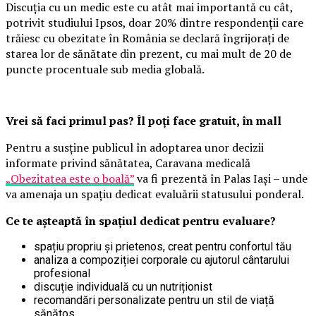
Discuția cu un medic este cu atât mai importantă cu cât,
potrivit studiului Ipsos, doar 20% dintre respondenții care
trăiesc cu obezitate în România se declară îngrijorați de
starea lor de sănătate din prezent, cu mai mult de 20 de
puncte procentuale sub media globală.
Vrei să faci primul pas? Îl poți face gratuit, în mall
Pentru a susține publicul în adoptarea unor decizii
informate privind sănătatea, Caravana medicală
„Obezitatea este o boală”
va fi prezentă în Palas Iași – unde
va amenaja un spațiu dedicat evaluării statusului ponderal.
Ce te așteaptă în spațiul dedicat pentru evaluare?
spațiu propriu și prietenos, creat pentru confortul tău
analiza a compoziției corporale cu ajutorul cântarului
profesional
discuție individuală cu un nutriționist
recomandări personalizate pentru un stil de viață
sănătos