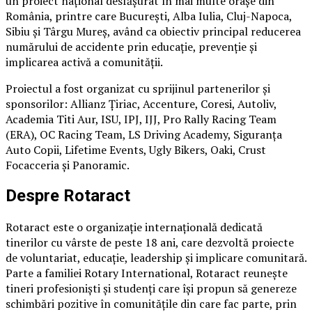
un proiect național desfășurat în mai multe orașe din
România, printre care București, Alba Iulia, Cluj-Napoca,
Sibiu și Târgu Mureș, având ca obiectiv principal reducerea
numărului de accidente prin educație, prevenție și
implicarea activă a comunității.
Proiectul a fost organizat cu sprijinul partenerilor și
sponsorilor: Allianz Țiriac, Accenture, Coresi, Autoliv,
Academia Titi Aur, ISU, IPJ, IJJ, Pro Rally Racing Team
(ERA), OC Racing Team, LS Driving Academy, Siguranța
Auto Copii, Lifetime Events, Ugly Bikers, Oaki, Crust
Focacceria și Panoramic.
Despre Rotaract
Rotaract este o organizație internațională dedicată
tinerilor cu vârste de peste 18 ani, care dezvoltă proiecte
de voluntariat, educație, leadership și implicare comunitară.
Parte a familiei Rotary International, Rotaract reunește
tineri profesioniști și studenți care își propun să genereze
schimbări pozitive în comunitățile din care fac parte, prin