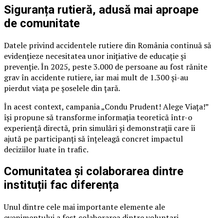
Siguranța rutieră, adusă mai aproape
de comunitate
Datele privind accidentele rutiere din România continuă să
evidențieze necesitatea unor inițiative de educație și
prevenție. În 2025, peste 3.000 de persoane au fost rănite
grav în accidente rutiere, iar mai mult de 1.300 și-au
pierdut viața pe șoselele din țară.
În acest context, campania „Condu Prudent! Alege Viața!”
își propune să transforme informația teoretică într-o
experiență directă, prin simulări și demonstrații care îi
ajută pe participanți să înțeleagă concret impactul
deciziilor luate în trafic.
Comunitatea și colaborarea dintre
instituții fac diferența
Unul dintre cele mai importante elemente ale
evenimentului a fost colaborarea dintre voluntari,