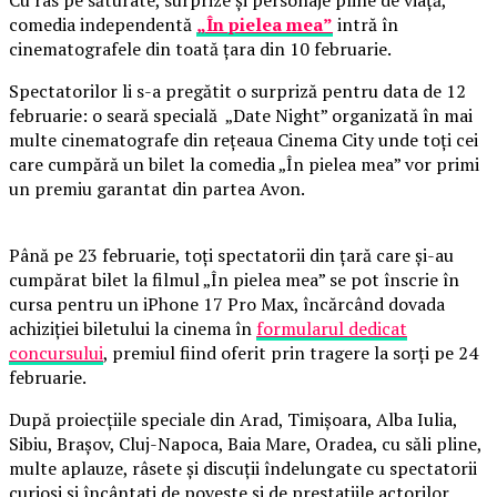
comedia independentă
„În pielea mea”
intră în
cinematografele din toată țara din 10 februarie.
Spectatorilor li s-a pregătit o surpriză pentru data de 12
februarie: o seară specială „Date Night” organizată în mai
multe cinematografe din rețeaua Cinema City unde toți cei
care cumpără un bilet la comedia „În pielea mea” vor primi
un premiu garantat din partea Avon.
Până pe 23 februarie, toți spectatorii din țară care și-au
cumpărat bilet la filmul „În pielea mea” se pot înscrie în
cursa pentru un iPhone 17 Pro Max, încărcând dovada
achiziției biletului la cinema în
formularul dedicat
concursului
, premiul fiind oferit prin tragere la sorți pe 24
februarie.
După proiecțiile speciale din Arad, Timișoara, Alba Iulia,
Sibiu, Brașov, Cluj-Napoca, Baia Mare, Oradea, cu săli pline,
multe aplauze, râsete și discuții îndelungate cu spectatorii
curioși și încântați de poveste și de prestațiile actorilor,