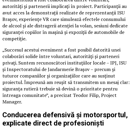
autorități și partenerii implicați în proiect. Participanții au
avut acces la demonstrații realizate de reprezentanții ISU
Brașov, experiențe VR care simulează efectele consumului
de alcool și ale distragerii atenției la volan, sesiuni dedicate
siguranței copiilor în mașină și expoziții de automobile de
competiție.
„Succesul acestui eveniment a fost posibil datorită unei
colaborări solide între voluntari, autorități și parteneri
privați. Suntem recunoscători instituțiilor locale – IPJ, ISU
și Inspectoratului de Jandarmerie Brașov – precum și
tuturor companiilor și organizațiilor care au susținut
proiectul. Împreună am reușit să transmitem un mesaj clar:
siguranța rutieră trebuie să devină o prioritate pentru
întreaga comunitate”, a precizat Teodor Filip, Project
Manager.
Conducerea defensivă și motorsportul,
explicate direct de profesioniști