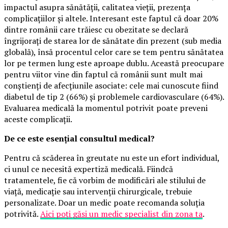
impactul asupra sănătății, calitatea vieții, prezența
complicațiilor și altele. Interesant este faptul că doar 20%
dintre românii care trăiesc cu obezitate se declară
îngrijorați de starea lor de sănătate din prezent (sub media
globală), însă procentul celor care se tem pentru sănătatea
lor pe termen lung este aproape dublu. Această preocupare
pentru viitor vine din faptul că românii sunt mult mai
conștienți de afecțiunile asociate: cele mai cunoscute fiind
diabetul de tip 2 (66%) și problemele cardiovasculare (64%).
Evaluarea medicală la momentul potrivit poate preveni
aceste complicații.
De ce este esențial consultul medical?
Pentru că scăderea în greutate nu este un efort individual,
ci unul ce necesită expertiză medicală. Fiindcă
tratamentele, fie că vorbim de modificări ale stilului de
viață, medicație sau intervenții chirurgicale, trebuie
personalizate. Doar un medic poate recomanda soluția
potrivită.
Aici poți găsi un medic specialist din zona ta
.