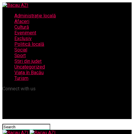
Administrație locală
Afaceri
Cultură
Eveniment
Exclusiv
Politică locală
Social
Sport
Știri din județ
Uncategorized
Viața în Bacău
Turism
Connect with us