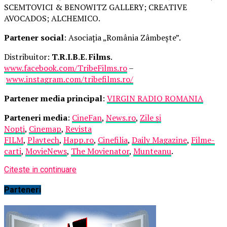
SCEMTOVICI & BENOWITZ GALLERY; CREATIVE
AVOCADOS; ALCHEMICO.
Partener social
: Asociația „România Zâmbește”.
Distribuitor:
T.R.I.B.E. Films
.
www.facebook.com/TribeFilms.ro
–
www.instagram.com/tribefilms.ro/
Partener media principal
:
VIRGIN RADIO ROMANIA
Parteneri media
:
CineFan
,
News.ro
,
Zile și
Nopți
,
Cinemap
,
Revista
FILM
,
Playtech
,
Happ.ro
,
Cinefilia
,
Daily Magazine
,
Filme-
carti
,
MovieNews
,
The Movienator
,
Munteanu
.
Citeste in continuare
Parteneri