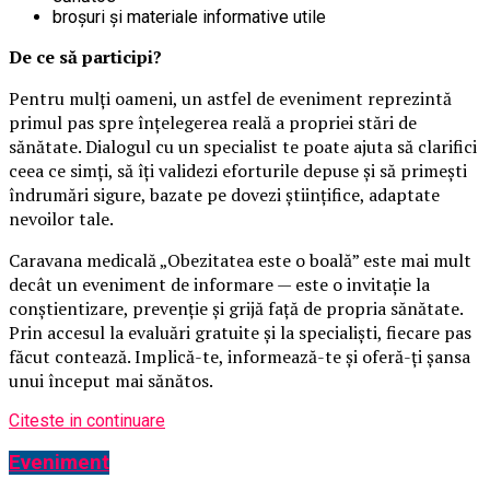
broșuri și materiale informative utile
De ce să participi?
Pentru mulți oameni, un astfel de eveniment reprezintă
primul pas spre înțelegerea reală a propriei stări de
sănătate. Dialogul cu un specialist te poate ajuta să clarifici
ceea ce simți, să îți validezi eforturile depuse și să primești
îndrumări sigure, bazate pe dovezi științifice, adaptate
nevoilor tale.
Caravana medicală „Obezitatea este o boală” este mai mult
decât un eveniment de informare — este o invitație la
conștientizare, prevenție și grijă față de propria sănătate.
Prin accesul la evaluări gratuite și la specialiști, fiecare pas
făcut contează. Implică-te, informează-te și oferă-ți șansa
unui început mai sănătos.
Citeste in continuare
Eveniment