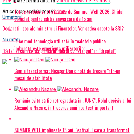
PDL
apare prima dată în
Ziarul Incisiv de Prahova
.
Tot ce trebuie sa stii inainte de Summer Well 2026. Ghidul
Articole pe aceiasi tema:
prima
Urmatorul
complet pentru editia aniversara de 15 ani
Declaratii-soc ale ministrului Finantelor. Vor cadea capete la SRI?
Nu ratati
În ce mod tehnologia utilizată în toaletele publice
îmbunătățește experiența utilizatorilor
“Bata” si cum isi da primarul liberal cu “stangul” in “dreptul”
Cum a transformat Nicușor Dan o notă de trecere într-un
mesaj de stabilitate
România evită să fie retrogradată în „JUNK”. Rolul decisiv al lui
Alexandru Nazare, în trecerea unui nou test important
SUMMER WELL implineste 15 ani. Festivalul care a transformat