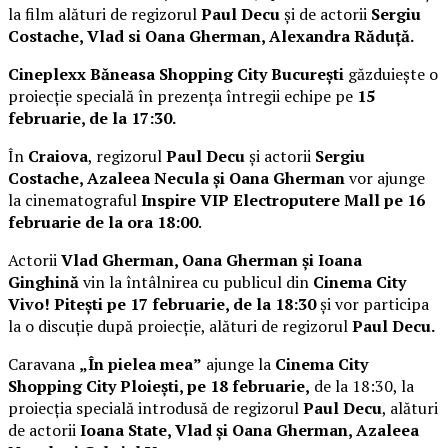
la film alături de regizorul
Paul Decu
și de actorii
Sergiu
Costache, Vlad si Oana Gherman, Alexandra Răduță.
Cineplexx Băneasa Shopping City București
găzduiește o
proiecție specială în prezența întregii echipe pe
15
februarie, de la 17:30.
În
Craiova
, regizorul
Paul Decu
și actorii
Sergiu
Costache, Azaleea Necula și Oana Gherman
vor ajunge
la cinematograful
Inspire VIP Electroputere Mall pe 16
februarie de la ora 18:00
.
Actorii
Vlad Gherman, Oana Gherman și Ioana
Ginghină
vin la întâlnirea cu publicul din
Cinema City
Vivo! Pitești pe 17 februarie, de la 18:30
și vor participa
la o discuție după proiecție, alături de regizorul
Paul Decu.
Caravana
„În pielea mea”
ajunge la
Cinema City
Shopping City Ploiești, pe 18 februarie,
de la 18:30, la
proiecția specială introdusă de regizorul
Paul Decu
, alături
de actorii
Ioana State, Vlad și Oana Gherman, Azaleea