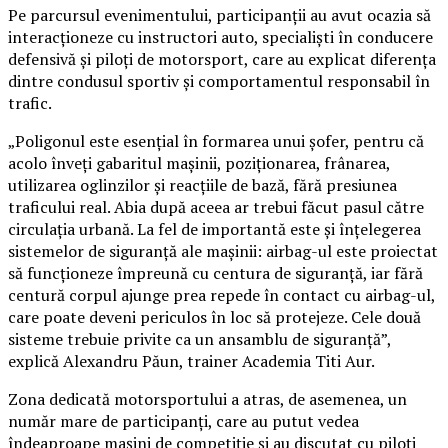
Pe parcursul evenimentului, participanții au avut ocazia să
interacționeze cu instructori auto, specialiști în conducere
defensivă și piloți de motorsport, care au explicat diferența
dintre condusul sportiv și comportamentul responsabil în
trafic.
„Poligonul este esențial în formarea unui șofer, pentru că
acolo înveți gabaritul mașinii, poziționarea, frânarea,
utilizarea oglinzilor și reacțiile de bază, fără presiunea
traficului real. Abia după aceea ar trebui făcut pasul către
circulația urbană. La fel de importantă este și înțelegerea
sistemelor de siguranță ale mașinii: airbag-ul este proiectat
să funcționeze împreună cu centura de siguranță, iar fără
centură corpul ajunge prea repede în contact cu airbag-ul,
care poate deveni periculos în loc să protejeze. Cele două
sisteme trebuie privite ca un ansamblu de siguranță”,
explică Alexandru Păun, trainer Academia Titi Aur.
Zona dedicată motorsportului a atras, de asemenea, un
număr mare de participanți, care au putut vedea
îndeaproape mașini de competiție și au discutat cu piloți