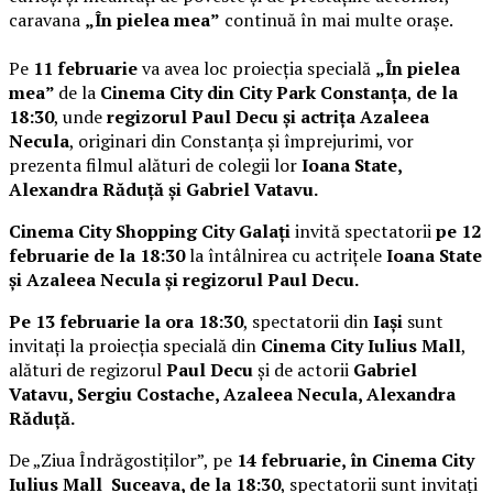
caravana
„În pielea mea”
continuă în mai multe orașe.
Pe
11 februarie
va avea loc proiecția specială
„În pielea
mea”
de la
Cinema City din City Park Constanța
,
de la
18:30
, unde
regizorul Paul Decu și actrița Azaleea
Necula
, originari din Constanța și împrejurimi, vor
prezenta filmul alături de colegii lor
Ioana State,
Alexandra Răduță și Gabriel Vatavu.
Cinema City Shopping City Galați
invită spectatorii
pe 12
februarie de la 18:30
la întâlnirea cu actrițele
Ioana State
și Azaleea Necula și regizorul Paul Decu.
Pe 13 februarie la ora 18:30
, spectatorii din
Iași
sunt
invitați la proiecția specială din
Cinema City Iulius Mall
,
alături de regizorul
Paul Decu
și de actorii
Gabriel
Vatavu, Sergiu Costache, Azaleea Necula, Alexandra
Răduță.
De „Ziua Îndrăgostiților”, pe
14 februarie, în Cinema City
Iulius Mall Suceava, de la 18:30
, spectatorii sunt invitați