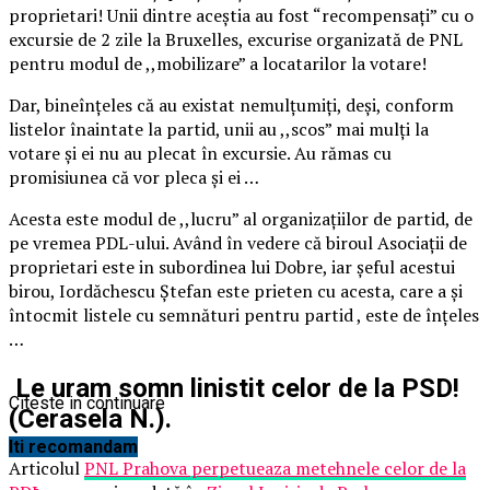
proprietari! Unii dintre aceștia au fost “recompensați” cu o
excursie de 2 zile la Bruxelles, excurise organizată de PNL
pentru modul de ,,mobilizare” a locatarilor la votare!
Dar, bineînțeles că au existat nemulțumiți, deși, conform
listelor înaintate la partid, unii au ,,scos” mai mulți la
votare și ei nu au plecat în excursie. Au rămas cu
promisiunea că vor pleca și ei …
Acesta este modul de ,,lucru” al organizațiilor de partid, de
pe vremea PDL-ului. Având în vedere că biroul Asociații de
proprietari este in subordinea lui Dobre, iar șeful acestui
birou, Iordăchescu Ștefan este prieten cu acesta, care a și
întocmit listele cu semnături pentru partid , este de înțeles
…
Le uram somn linistit celor de la PSD!
Citeste in continuare
(Cerasela N.).
Iti recomandam
Articolul
PNL Prahova perpetueaza metehnele celor de la