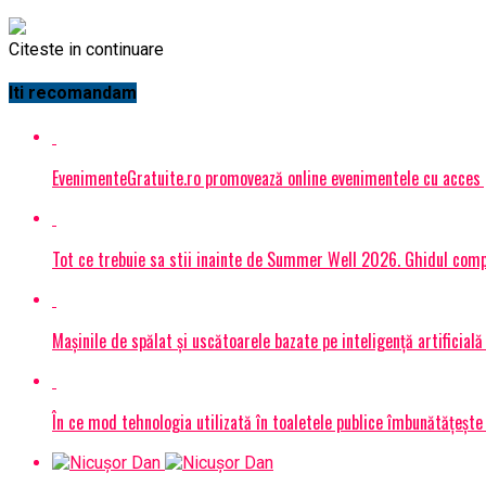
Citeste in continuare
Iti recomandam
EvenimenteGratuite.ro promovează online evenimentele cu acces
Tot ce trebuie sa stii inainte de Summer Well 2026. Ghidul compl
Mașinile de spălat și uscătoarele bazate pe inteligență artificială
În ce mod tehnologia utilizată în toaletele publice îmbunătățește 