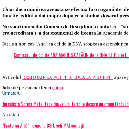
Chiar daca numirea aceasta se efectua la o rugaminte de 
functie, edilul a dat inapoi dupa ce a studiat dosarul per
Nu sanctiunea din Comisia de Disciplina a contat ci…”stud
era acreditata s-a dat examenul de licenta la
Academia de 
Iata un nou caz “Ana” ca cel de la DNA stopeaza ascensiunea in 
Comisarul de poliție ANA MARIUS CĂTĂLIN de la DNA ST Ploiesti –
Articolul
DEZILUZIE LA POLITIA LOCALA PLOIESTI
apare p
Articole pe aceiasi tema:
prima
Urmatorul
Jurnalista Sorina Matei face dezvaluiri teribile despre un important j
Nu ratati
”Fantoma Albă” revine la BSIJ, șefi MAI audiați!