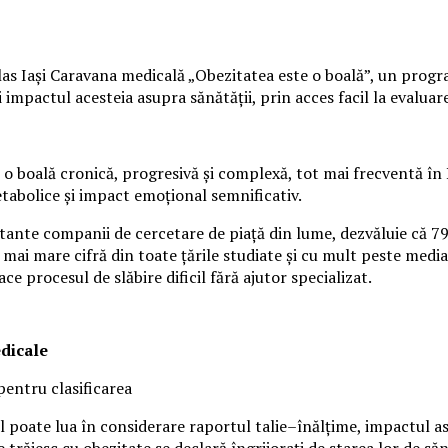
s Iași Caravana medicală „Obezitatea este o boală”, un program 
mpactul acesteia asupra sănătății, prin acces facil la evaluare 
o boală cronică, progresivă și complexă, tot mai frecventă în 
etabolice și impact emoțional semnificativ.
rtante companii de cercetare de piață din lume, dezvăluie că 7
 mai mare cifră din toate țările studiate și cu mult peste media
ace procesul de slăbire dificil fără ajutor specializat.
edicale
pentru clasificarea
 poate lua în considerare raportul talie–înălțime, impactul asup
 trăiesc cu obezitate se declară îngrijorați de starea lor de s