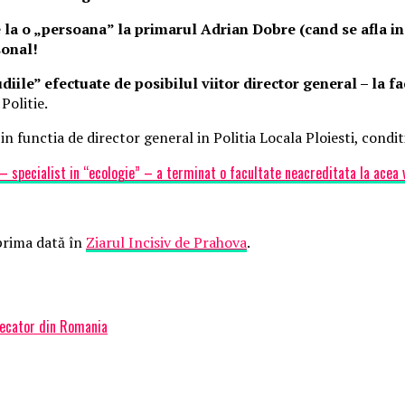
la o „persoana” la primarul Adrian Dobre (cand se afla in
sonal!
iile” efectuate de posibilul viitor director general – la f
Politie.
functia de director general in Politia Locala Ploiesti, conditiil
 specialist in “ecologie” – a terminat o facultate neacreditata la acea
rima dată în
Ziarul Incisiv de Prahova
.
udecator din Romania