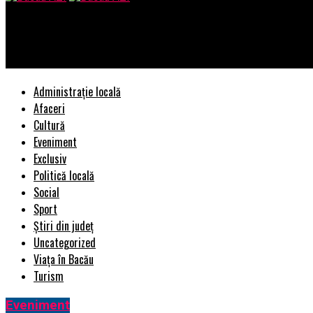
Bacau AZI
DEZILUZIE LA POLITIA LOCALA PLOIESTI
Administrație locală
Afaceri
Cultură
Eveniment
Exclusiv
Politică locală
Social
Sport
Știri din județ
Uncategorized
Viața în Bacău
Turism
Eveniment