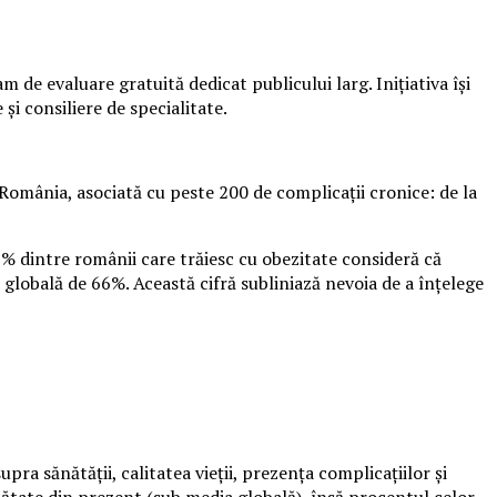
de evaluare gratuită dedicat publicului larg. Inițiativa își
și consiliere de specialitate.
România, asociată cu peste 200 de complicații cronice: de la
9% dintre românii care trăiesc cu obezitate consideră că
 globală de 66%. Această cifră subliniază nevoia de a înțelege
ra sănătății, calitatea vieții, prezența complicațiilor și
ănătate din prezent (sub media globală), însă procentul celor