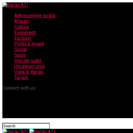
Administrație locală
Afaceri
Cultură
Eveniment
Exclusiv
Politică locală
Social
Sport
Știri din județ
Uncategorized
Viața în Bacău
Turism
Connect with us