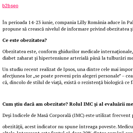
b2bseo
În perioada 14-23 iunie, compania Lilly România aduce în Pala
propune să crească nivelul de informare privind obezitatea și i
Ce este obezitatea?
Obezitatea este, conform ghidurilor medicale internaționale, 
diabet zaharat și hipertensiune arterială până la tulburări m
Un studiu recent realizat de Ipsos, una dintre cele mai impo
afecțiunea lor „se poate preveni prin alegeri personale” – cea
că, dincolo de stilul de viață, există o rezistență biologică ce f
Cum știu dacă am obezitate? Rolul IMC și al evaluării m
Deși Indicele de Masă Corporală (IMC) este utilizat frecvent 
obezității, acest indicator nu spune întreaga poveste. Medicul
altele. Interesant este faptul că doar 20% dintre românii care