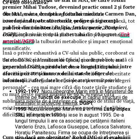
Ce este obezitatea?
premier Mihai Tudose, devenind practic omul 2 şi forte
din MAI, mâna dreaptă a fostului ministru Carmen Dan,
Obezitatea este, conform ghidurilor medicale
coordonând toate structurile ordine şi siguranţă
internaționale, o boală cronică, progresivă și complexă, tot
publică din minister
(
Poliţia, Jandarmerie, Pompieri,
mai frecventă în România, asociată cu peste 200 de
DGPI
), inclusiv în timpul protestului din 10 august. (
link
complicații cronice: de la diabet zaharat și hipertensiune
numire DGPI
)
arterială până la tulburări metabolice și impact emoțional
semnificativ.
Însă o privire exhaustivă a CV-ului său public, coroborat cu
datele ONRC şi Monitorului Oficial şi cele publice, arată că
Un studiu recent realizat de Ipsos, una dintre cele mai
generalul DGPI a pendulat de-a lungul timpului între
importante companii de cercetare de piață din lume,
afaceri private şi munca de la stat de ofiţer de
dezvăluie că 79% dintre românii care trăiesc cu obezitate
informaţii
. Asftel, datele oficiale arată următoarele:
consideră că afecțiunea lor „se poate preveni prin alegeri
personale” – cea mai mare cifră din toate țările studiate și
1992-1997
. Nucu Gheorghe Marin intră în Ministerul de
cu mult peste media globală de 66%. Această cifră
Interne pe
funcţii de execuţie
în cadrul structurii de
subliniază nevoia de a înțelege că, dincolo de stilul de viață,
informaţii şi protecţie internă,
DGIPI
.
există o rezistență biologică ce face procesul de slăbire
1993
. Nucu Gheorghe Marin intră în firma
Lafip Impex
dificil fără ajutor specializat.
SRL
, înfiinţată în 1993 şi iese în august 1995. De-a
lungul timpului îi are ca asociaţi pe cetăţenii italieni
Varderio Enzo, Lafiosca Giuseppe, Lafiosca Salvatore,
Horaţiu Panaitescu. Firma se ocupa de întreţinerea şi
Cum știu dacă am obezitate? Rolul IMC și al evaluării
repararea autovehiculelor, arată Registrul Comerţului.