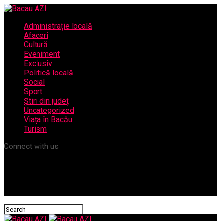
Administrație locală
Afaceri
Cultură
Eveniment
Exclusiv
Politică locală
Social
Sport
Știri din județ
Uncategorized
Viața în Bacău
Turism
Connect with us