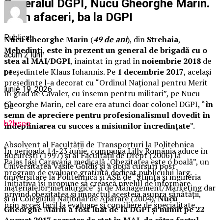
Generalul DGPI, Nucu Gheorghe Marin.
Ba în afaceri, ba la DGPI
Publicat
Nucu Gheorghe Marin
(
49 de ani
), din
Strehaia
,
Mehedinţi
,
este în prezent un general de brigadă cu o
acum 2 luni
stea al MAI/DGPI
, înaintat în grad în
noiembrie 2018
de
preşedintele Klaus Iohannis. Pe
1 decembrie 2017
, acelaşi
pe
preşedinte l-a decorat cu “Ordinul Naţional pentru Merit
iunie 19, 2026
în grad de Cavaler, cu însemn pentru militari”, pe Nucu
Gheorghe Marin, cel care era atunci doar colonel DGPI, “
în
De
semn de apreciere pentru profesionalismul dovedit în
b2bseo
îndepliniarea cu succes a misiunilor încredinţate
”.
Absolvent al Facultăţii de Transporturi la Politehnica
În perioada 14-23 iunie, compania Lilly România aduce în
Bucureşti (1997) şi al Facultăţii de Drept (2006) la
Palas Iași Caravana medicală „Obezitatea este o boală”, un
Universitatea Vasile Goldiş şi a două cursuri post
program de evaluare gratuită dedicat publicului larg.
universitare la Politehnică şi ASE de “Ştiinţa şi ingineria
Inițiativa își propune să crească nivelul de informare
materialelor metalurgice” şi de Management/Marketing dar
privind obezitatea și impactul acesteia asupra sănătății,
şi al Colegiului Naţional de Apărare (2004),
Nucu
prin acces facil la evaluare și consiliere de specialitate.
Gheorghe Marin a fost luat de la DGPI şi numit pe 22
August 2017 secretar de stat în MAI, de către fostul