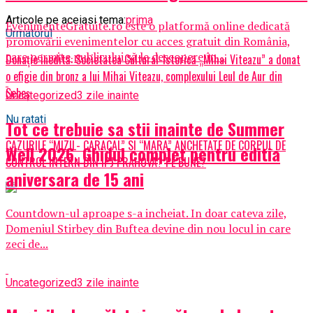
Articole pe aceiasi tema:
prima
EvenimenteGratuite.ro este o platformă online dedicată
Urmatorul
promovării evenimentelor cu acces gratuit din România,
care permite publicului să le descopere în...
Donație inedită: Societatea Cultural-Istorică „Mihai Viteazu” a donat
o efigie din bronz a lui Mihai Viteazu, complexului Leul de Aur din
Sebeș
Uncategorized
3 zile inainte
Nu ratati
Tot ce trebuie sa stii inainte de Summer
CAZURILE “MIZIL- CARACAL” SI “MARA” ANCHETATE DE CORPUL DE
Well 2026. Ghidul complet pentru editia
CONTROL INTERN DIN IPJ PRAHOVA? PE BUNE?
aniversara de 15 ani
Countdown-ul aproape s-a incheiat. In doar cateva zile,
Domeniul Stirbey din Buftea devine din nou locul in care
zeci de...
Uncategorized
3 zile inainte