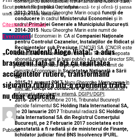
comerţul cu autovehicule, firma rămânând rudelor sale,
făcut contează. Implică-te, informează-te și oferă-ți șansa
potrivit Registrului Comerţului.
2012-2015
. Nucu Gheorghe Marin ocupă
funcţii de
unui început mai sănătos.
conducere
în cadrul
Ministerului Economiei
şi în
cadrul
Primăriei Generale a Municipiului Bucureşti
.
Citeste in continuare
2014-2015
. Nucu Gheorghe Marin este numit de
ministrul Economiei în CA al
Companiei Naţionale
Eveniment
pentru Controlul Cazanelor, Instalaţiilor de Ridicat şi
Recipientelor sub Presiune
(CNCIR) SA. (CNCIR este
„Condu Prudent! Alege Viața!” a adus
condusă de foarte mulţi ani de Ioana Timofte, nepoata
abonată permanent la bani publici a fostului director SRI,
brașovenii față în față cu realitatea
Radu Timofte
)
. Nucu Gheorghe Marin este numit de
ministrul Economiei în
Societatea Naţională a Sării
accidentelor rutiere, transformând
SA
.
siguranța rutieră într-o experiență trăită,
2015-21 august 2017
. Nucu Gheorghe Marin revine în
MAI pe
funcţii de conducere
în cadrul structurii de
nu doar explicată
informaţii şi protecţie internă, DGIPI/DGPI
.
2016- 2017
. Octombrie 2016, Tribunalul Bucureşti
decide falimentul
SC Holding Itala International SA,
pe
20 Ianuarie 2017
Tribunalul radiază
SC Holding
Itala International SA din Registrul Comerţului
Bucureşti, pe 2 Februarie 2017 societatea este
constatată a fi radiată şi de ministerul de Finanţe,
Publicat
lichidator judiciar fiind BNS Insolvency IPURL.