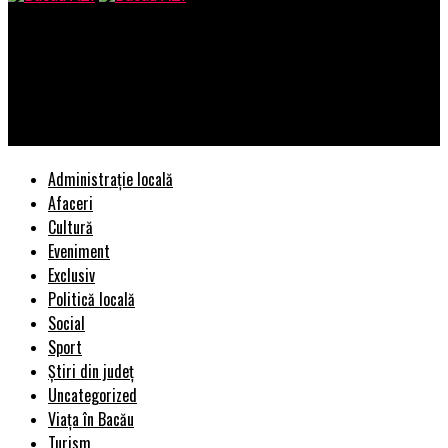
Bacau AZI
Mafia italiana, DGIPI si fetitele duse la produs de catre sefi
SRI – printre care si cumnata procuroarei de la unitatea de
elita a DNA ST Ploiesti, Deaconu Giluela
Administrație locală
Afaceri
Cultură
Eveniment
Exclusiv
Politică locală
Social
Sport
Știri din județ
Uncategorized
Viața în Bacău
Turism