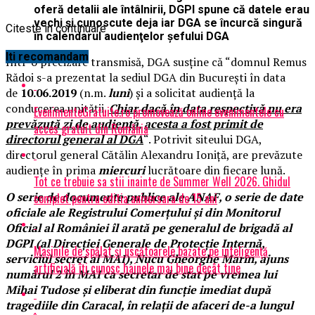
oferă detalii ale întâlnirii, DGPI spune că datele erau
vechi şi cunoscute deja iar DGA se încurcă singură
Citeste in continuare
în calendarul audienţelor şefului DGA
Iti recomandam
Într-o precizare transmisă, DGA susţine că “domnul Remus
Rădoi s-a prezentat la sediul DGA din București în data
de
10.06.2019
(n.m.
luni
) și a solicitat audiență la
conducerea unității.
Chiar dacă în data respectivă nu era
EvenimenteGratuite.ro promovează online evenimentele cu
prevăzută zi de audiență
,
acesta a fost primit de
acces gratuit din România
directorul general al DGA
“. Potrivit siteului DGA,
directorul general Cătălin Alexandru Ioniţă, are prevăzute
audienţe în prima
miercuri
lucrătoare din fiecare lună.
Tot ce trebuie sa stii inainte de Summer Well 2026. Ghidul
O serie de documente publice ale ANAF, o serie de date
complet pentru editia aniversara de 15 ani
oficiale ale Registrului Comerţului şi din Monitorul
Oficial al României îl arată pe generalul de brigadă al
DGPI (al Direcţiei Generale de Protecţie Internă,
Mașinile de spălat și uscătoarele bazate pe inteligență
serviciul secret al MAI), Nucu Gheorghe Marin, ajuns
artificială îți cunosc hainele mai bine decât tine
numărul 2 în MAI ca secretar de stat pe vremea lui
Mihai Tudose şi eliberat din funcţie imediat după
tragediile din Caracal, în relaţii de afaceri de-a lungul