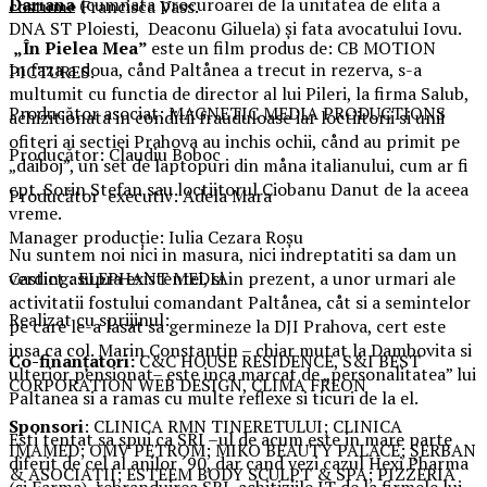
Dariana
(cumnata procuroarei de la unitatea de elita a
costume Francisca Vass.
DNA ST Ploiesti, Deaconu Giluela) și fata avocatului Iovu.
„În Pielea Mea”
este un film produs de: CB MOTION
In faza a doua, cånd Paltånea a trecut in rezerva, s-a
PICTURES.
multumit cu functia de director al lui Pileri, la firma Salub,
Producător asociat: MAGNETIC MEDIA PRODUCTIONS
achizitionata in conditii frauduloase iar loctiitorii si unii
ofiteri ai sectiei Prahova au inchis ochii, cånd au primit pe
Producător: Claudiu Boboc
„daiboj”, un set de laptopuri din måna italianului, cum ar fi
cpt. Sorin Stefan sau loctiitorul Ciobanu Danut de la aceea
Producător executiv: Adela Mara
vreme.
Manager producție: Iulia Cezara Roșu
Nu suntem noi nici in masura, nici indreptatiti sa dam un
verdict asupra existentei, si in prezent, a unor urmari ale
Casting: ELEPHANT MEDIA
activitatii fostului comandant Paltånea, cåt si a semintelor
Realizat cu sprijinul:
pe care le-a lasat sa germineze la DJI Prahova, cert este
insa ca col. Marin Constantin – chiar mutat la Dambovita si
Co-finanțatori:
C&C HOUSE RESIDENCE, S&I BEST
ulterior pensionat– este inca marcat de „personalitatea” lui
CORPORATION WEB DESIGN, CLIMA FREON
Paltanea si a ramas cu multe reflexe si ticuri de la el.
Sponsori
: CLINICA RMN TINERETULUI; CLINICA
Esti tentat sa spui ca SRI –ul de acum este in mare parte
IMAMED; OMV PETROM; MIKO BEAUTY PALACE; ȘERBAN
diferit de cel al anilor ´90, dar cand vezi cazul Hexi Pharma
& ASOCIAȚII; ESTEEM BODY SCULPT & SPA; PIZZERIA
(si Farma), rebranduirea SRI, achitiziile IT de la firmele lui