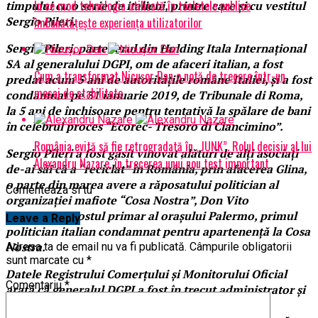
În ce mod tehnologia utilizată în toaletele publice
timpului cu o serie de italieni, printre care şi cu vestitul
Sergio Pileri.
îmbunătățește experiența utilizatorilor
Sergio Pileri, partenerul din Holding Itala Internaţional
SA al generalului DGPI, om de afaceri italian, a fost
Cum a transformat Nicușor Dan o notă de trecere într-un
predat acum 5 ani de autorităţile române Italiei, şi a fost
mesaj de stabilitate
condamnat pe 31 ianuarie 2019, de Tribunale di Roma,
la 5 ani de închisoare pentru tentativă la spălare de bani
în celebrul proces “Ecorec- Tresoro di Ciancimino”.
România evită să fie retrogradată în „JUNK”. Rolul decisiv al lui
Sergio Pileri a fost găsit vinovat alături de alţi asociaţi
Alexandru Nazare, în trecerea unui nou test important
de-ai săi că a “reciclat” în România, prin afacerea Glina,
o parte din marea avere a răposatului politician al
Comenteaza si tu
organizaţiei mafiote “Cosa Nostra”, Don Vito
Ciancimino, fostul primar al oraşului Palermo, primul
Leave a Reply
politician italian condamnat pentru apartenenţă la Cosa
Nostra.
Adresa ta de email nu va fi publicată.
Câmpurile obligatorii
sunt marcate cu
*
Datele Registrului Comerţului şi Monitorului Oficial
Comentariu
*
arată că generalul DGPI a fost în trecut administrator şi
la o altă firmă, tot a italienilor, care avea printre