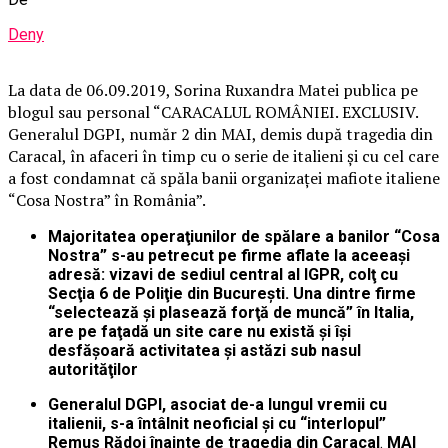
Deny
La data de 06.09.2019, Sorina Ruxandra Matei publica pe
blogul sau personal “CARACALUL ROMÂNIEI. EXCLUSIV.
Generalul DGPI, număr 2 din MAI, demis după tragedia din
Caracal, în afaceri în timp cu o serie de italieni şi cu cel care
a fost condamnat că spăla banii organizaţei mafiote italiene
“Cosa Nostra” în România”.
Majoritatea operaţiunilor de spălare a banilor “Cosa
Nostra” s-au petrecut pe firme aflate la aceeaşi
adresă: vizavi de sediul central al IGPR, colţ cu
Secţia 6 de Poliţie din Bucureşti. Una dintre firme
“selectează şi plasează forţă de muncă” în Italia,
are pe faţadă un site care nu există şi îşi
desfăşoară activitatea şi astăzi sub nasul
autorităţilor
Generalul DGPI, asociat de-a lungul vremii cu
italienii, s-a întâlnit neoficial şi cu “interlopul”
Remus Rădoi înainte de tragedia din Caracal
.
MAI