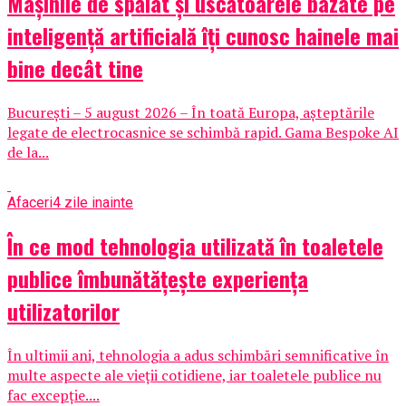
Mașinile de spălat și uscătoarele bazate pe
inteligență artificială îți cunosc hainele mai
bine decât tine
București – 5 august 2026 – În toată Europa, așteptările
legate de electrocasnice se schimbă rapid. Gama Bespoke AI
de la...
Afaceri
4 zile inainte
În ce mod tehnologia utilizată în toaletele
publice îmbunătățește experiența
utilizatorilor
În ultimii ani, tehnologia a adus schimbări semnificative în
multe aspecte ale vieții cotidiene, iar toaletele publice nu
fac excepție....