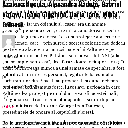
Azaleea Necula, Alexandra Răduță, Gabriel
personal si al grupurilor pe care le deservea. De altfel, in
curtea unitatii erau numai autoturisme straine (si ca marca
Vatavu, Ioana Ginghină, Daria Jane, Mihai
si ca nr. de inmatriculare, unele false, de nici dracu’ nu stia
Găinușă
ce-i cu ele), iar un obisnuit al „casei” era un anume
„George”, persoana civila, care intra cand dorea in sectie
fara sa-l legitimeze cineva. Ca sa-si protejeze afacerile de
subordonati, care – prin sursele secrete folosite mai dadeau
peste vreo afacere urat mirositoare a lui Paltanea – pe
notele lor informative Paltånea scria invariabil: NSI (adica
Publicat
„nu se implementeaza”, deci fara valoare, neimportanta). In
acum 6 luni
acest fel, intreaga munca a unei armate de specialisti a fost
valorificata in interes personal, legaturile lui cu mafia
pe
carburantilor din Ploiesti au prosperat, si dupa incheierea
erei embargoului impus fostei Iugoslavii, perioada in care
februarie 11, 2026
Paltånea l-a protejat pe unul dintre vatafii acestei mafii,
De
Dragoman si a trait in concubinaj politic si interlop cu
fostul ministru de Interne, George Ioan Danescu,
native
presedintele de onoare al Republicii Ploiesti.
Premiera de gală a comediei
„În pielea mea”
de la
Cinema
Ba, la un moment dat il impusese pe un anume ofiter loial