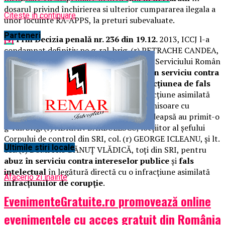
dosarul privind închirierea si ulterior cumpararea ilegala a
Citeste in continuare
unor locuinte RA-APPS, la preturi subevaluate.
Parteneri
[4]
Prin Decizia penală nr. 236 din 19.12.
2013, ICCJ l-a
condamnat definitiv pe g-ral. brig. (r) PETRACHE CANDEA,
fost şef al Corpului de Control din cadrul Serviciului Român
de Informaţii
pentru instigare la abuz în serviciu contra
intereselor publice
şi
instigare la infracţiunea de fals
intelectual
în legătură directă cu o infracţiune asimilată
infracţiunilor de
corupţie
, la doi ani inchisoare cu
suspendare. Alături de acesta, aceeaşi pedeapsă au primit-o
g-ral. brig. (r) ADRIAN BĂRBULESCU, locţiitor al şefului
Corpului de control din SRI, col. (r) GEORGE ICLEANU, şi lt.
Ultimile stiri locale
col. (r) DUMITRU DĂNUŢ VLĂDICĂ, toţi din SRI, pentru
abuz în serviciu contra intereselor publice
şi
fals
intelectual
în legătură directă cu o infracţiune asimilată
Afaceri
o zi inainte
infracţiunilor de corupţie
.
EvenimenteGratuite.ro promovează online
evenimentele cu acces gratuit din România