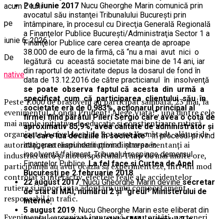
Pe
9 iunie 2017
Nucu Gheorghe Marin comunică prin
acum 2 luni
avocatul său instanţei Tribunalului Bucureşti prin
pe
întâmpinare, în procesul cu Direcţia Generală Regională
a Finanţelor Publice Bucureşti/Administraţia Sector 1 a
iunie 6, 2026
Finanţelor Publice care cerea creanţa de aproape
38.000 de euro de la firmă, că “nu a mai avut nici o
De
legătură cu această societate mai bine de 14 ani, iar
din raportul de activitate depus la dosarul de fond în
native
data de 13.12.2016 de către practicianul în insolvenţă
se poate observa faptul că acesta din urmă a
specificat cum că participarea clientului său în
Peste 1.000 de brașoveni au participat sâmbătă, 23 mai, la
societate era de 0,983%, acţionarul principal al
evenimentul „Condu Prudent! Alege Viața!”, una dintre cele
firmei fiind pârâtul Pileri Sergio care avea o cotă de
mai ample inițiative de educație și conștientizare rutieră
aproximativ 85,9%, avea calitate de administrator şi
organizate la nivel local de Rotaract Kronstadt, alături de
cel care lua deciziile în societate
”. În procesul privind
autorități, parteneri instituționali și reprezentanți ai
atragerea răspunderii privind intrarea în
insolvenţă/faliment, Tribunalul respinge demersul
industriei auto și motorsportului. Timp de mai multe ore,
Finanţelor Publice.
La fel face şi Curtea de Apel
participanții au avut ocazia să experimenteze, într-un mod
Bucureşti pe 2 februarie 2018
.
controlat și interactiv, efectele reale ale accidentelor
22 august 2017
. Nucu Gheorghe Marin devine
secretar
rutiere și importanța adoptării unui comportament
de stat al MAI, numărul 2 şi “greul” Ministerului de
responsabil în trafic.
Interne
.
5 august 2019
. Nucu Gheorghe Marin este eliberat din
Evenimentul, organizat împreună cu autorități, parteneri