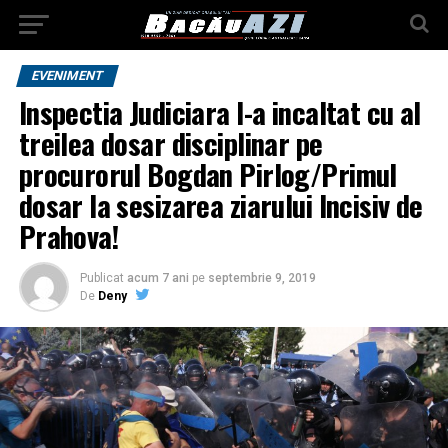
EVENIMENT
Inspectia Judiciara l-a incaltat cu al
treilea dosar disciplinar pe
procurorul Bogdan Pirlog/Primul
dosar la sesizarea ziarului Incisiv de
Prahova!
Publicat
acum 7 ani
pe
septembrie 9, 2019
De
Deny