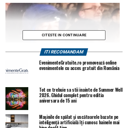
CITESTE IN CONTINUARE
ITI RECOMANDAM
EvenimenteGratuite.ro promovează online
evenimentele cu acces gratuit din România
dav
Tot ce trebuie sa stii inainte de Summer Well
2026. Ghidul complet pentru editia
Semestrul si dosarul disciplinar. Acesta este ritmul in
aniversara de 15 ani
care le incaseaza faimosul
procuror militar Bogdan
Ciprian Pirlog
(foto)
, de la Parchetul Militar de pe
Mașinile de spălat și uscătoarele bazate pe
langa Tribunalul Militar Bucuresti, unul dintre
inteligență artificială îți cunosc hainele mai
bine decât tine
magistratii-activisti de frunte, autorul dosarului