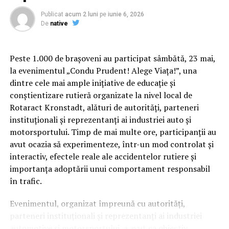
Din verificarile efectuate, inspectorii judiciari au
Publicat
acum 2 luni
pe
iunie 6, 2026
retinut ca sustinerile procurorului Pirlog, cuprinse in
De
native
comunicatul Asociatiei „Initiativa pentru Justitie” din
30 (n.r. 31) martie 2019, sunt false, au un efect
defaimator cu privire la activitatea procurorilor
Peste 1.000 de brașoveni au participat sâmbătă, 23 mai,
Sectiei de Investigare a Infractiunilor din Justitie si,
la evenimentul „Condu Prudent! Alege Viața!”, una
ca atare, aduc atingere onoarei, probitatii
dintre cele mai ample inițiative de educație și
profesionale, precum si prestigiului justitiei.
conștientizare rutieră organizate la nivel local de
Rotaract Kronstadt, alături de autorități, parteneri
Actiunea a fost inaintata Sectiei pentru procurori in
instituționali și reprezentanți ai industriei auto și
Cum știu dacă am obezitate? Rolul IMC și al
materie disciplinara a Consiliului Superior al
motorsportului. Timp de mai multe ore, participanții au
evaluării medicale
Magistraturii care va decide cu privire la angajarea
avut ocazia să experimenteze, într-un mod controlat și
raspunderii procurorului in cauza”
.
interactiv, efectele reale ale accidentelor rutiere și
Deși Indicele de Masă Corporală (IMC) este utilizat
importanța adoptării unui comportament responsabil
frecvent pentru clasificarea
Iata si comunicatul postat pe
Facebook
, prin care
în trafic.
ONG-ul lui Bogdan Pirlog s-a dezlantuit impotriva
obezității, acest indicator nu spune întreaga poveste.
SIIJ:
Evenimentul, organizat împreună cu autorități,
Medicul poate lua în considerare raportul talie–
parteneri instituționali și reprezentanți ai industriei
înălțime, impactul asupra sănătății, calitatea vieții,
„
Reprezentantii Asociatiei „Initiativa pentru Justitie”,
automotive și motorsportului, a avut ca obiectiv