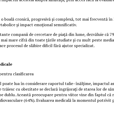
o boală cronică, progresivă și complexă, tot mai frecventă în 
etabolice și impact emoțional semnificativ.
rtante companii de cercetare de piață din lume, dezvăluie că 7
 mai mare cifră din toate țările studiate și cu mult peste media
ace procesul de slăbire dificil fără ajutor specializat.
edicale
pentru clasificarea
 poate lua în considerare raportul talie–înălțime, impactul asup
 trăiesc cu obezitate se declară îngrijorați de starea lor de s
 dublu. Această preocupare pentru viitor vine din faptul că ro
rdiovasculare (64%). Evaluarea medicală la momentul potrivit p