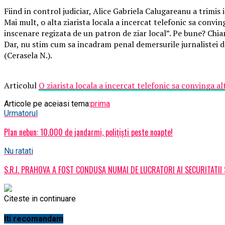
Fiind in control judiciar, Alice Gabriela Calugareanu a trimis 
Mai mult, o alta ziarista locala a incercat telefonic sa convin
inscenare regizata de un patron de ziar local”. Pe bune? Chi
Dar, nu stim cum sa incadram penal demersurile jurnalistei de
(Cerasela N.).
Articolul
O ziarista locala a incercat telefonic sa convinga alt
Articole pe aceiasi tema:
prima
Urmatorul
Plan nebun: 10.000 de jandarmi, polițiști peste noapte!
Nu ratati
S.R.I. PRAHOVA A FOST CONDUSA NUMAI DE LUCRATORI AI SECURITATII S
Citeste in continuare
Iti recomandam