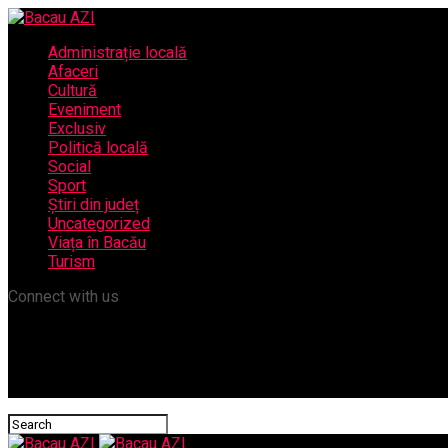
Administrație locală
Afaceri
Cultură
Eveniment
Exclusiv
Politică locală
Social
Sport
Știri din județ
Uncategorized
Viața în Bacău
Turism
Connect with us