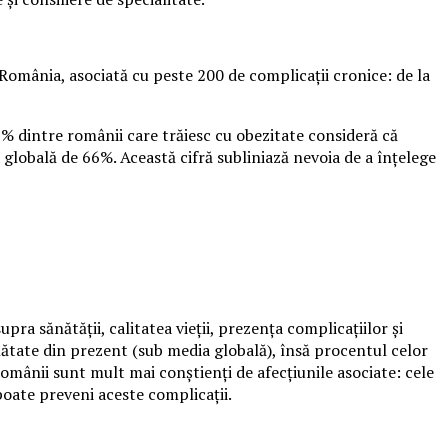
România, asociată cu peste 200 de complicații cronice: de la
9% dintre românii care trăiesc cu obezitate consideră că
 globală de 66%. Această cifră subliniază nevoia de a înțelege
ra sănătății, calitatea vieții, prezența complicațiilor și
ănătate din prezent (sub media globală), însă procentul celor
mânii sunt mult mai conștienți de afecțiunile asociate: cele
oate preveni aceste complicații.