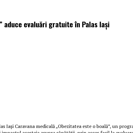
aduce evaluări gratuite în Palas Iași
s Iași Caravana medicală „Obezitatea este o boală”, un program 
mpactul acesteia asupra sănătății, prin acces facil la evaluare 