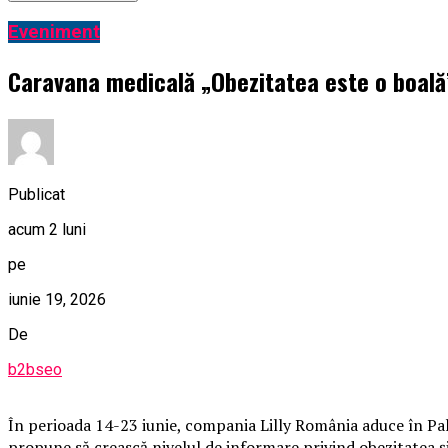
Eveniment
Caravana medicală „Obezitatea este o boală” 
Publicat
acum 2 luni
pe
iunie 19, 2026
De
b2bseo
În perioada 14-23 iunie, compania Lilly România aduce în Pala
propune să crească nivelul de informare privind obezitatea și i