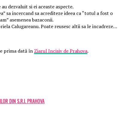
 au dezvaluit si ei aceaste aspecte.
ea” sa incercand sa acrediteze ideea ca “totul a fost o
scam” asemenea bazaconii.
riela Calugareanu. Poate reusesc altii sa le incadreze…
e prima dată în
Ziarul Incisiv de Prahova
.
ILOR DIN S.R.I. PRAHOVA