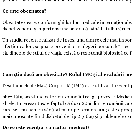
Ce este obezitatea?
Obezitatea este, conform ghidurilor medicale internaționale, 
diabet zaharat și hipertensiune arterială până la tulburări m
Un studiu recent realizat de Ipsos, una dintre cele mai impo
afecțiunea lor „se poate preveni prin alegeri personale” – cea
că, dincolo de stilul de viață, există o rezistență biologică ce f
Cum știu dacă am obezitate? Rolul IMC și al evaluării m
Deși Indicele de Masă Corporală (IMC) este utilizat frecvent 
obezității, acest indicator nu spune întreaga poveste. Medicul
altele. Interesant este faptul că doar 20% dintre românii care
care se tem pentru sănătatea lor pe termen lung este aproape
mai cunoscute fiind diabetul de tip 2 (66%) și problemele ca
De ce este esențial consultul medical?