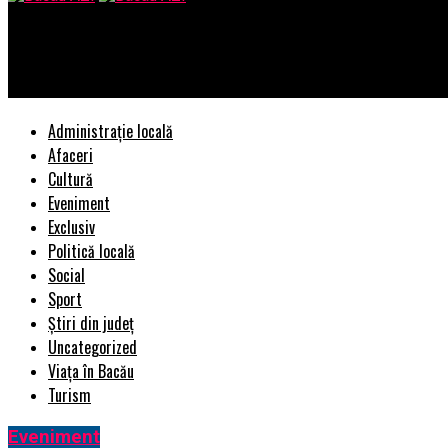
Bacau AZI
O ziarista locala a incercat telefonic sa convinga alti ziaristi l
Administrație locală
Afaceri
Cultură
Eveniment
Exclusiv
Politică locală
Social
Sport
Știri din județ
Uncategorized
Viața în Bacău
Turism
Eveniment