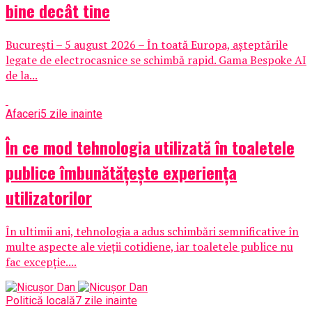
bine decât tine
București – 5 august 2026 – În toată Europa, așteptările
legate de electrocasnice se schimbă rapid. Gama Bespoke AI
de la...
Afaceri
5 zile inainte
În ce mod tehnologia utilizată în toaletele
publice îmbunătățește experiența
utilizatorilor
În ultimii ani, tehnologia a adus schimbări semnificative în
multe aspecte ale vieții cotidiene, iar toaletele publice nu
fac excepție....
Politică locală
7 zile inainte