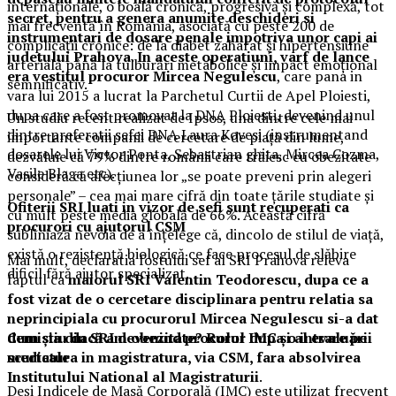
internaționale, o boală cronică, progresivă și complexă, tot
secret, pentru a genera anumite deschideri si
mai frecventă în România, asociată cu peste 200 de
instrumentari de dosare penale impotriva unor capi ai
complicații cronice: de la diabet zaharat și hipertensiune
judetului Prahova
.
In aceste operatiuni, varf de lance
arterială până la tulburări metabolice și impact emoțional
era vestitul procuror Mircea Negulescu
, care pana in
semnificativ.
vara lui 2015 a lucrat la Parchetul Curtii de Apel Ploiesti,
dupa care a fost promovat la DNA Ploiesti, devenind unul
Un studiu recent realizat de Ipsos, una dintre cele mai
dintre preferatii sefei DNA Laura Kovesi (instrumentand
importante companii de cercetare de piață din lume,
dosarele lui Victor Ponta, Sebastrian ghita, Mircea Cozma,
dezvăluie că 79% dintre românii care trăiesc cu obezitate
Vasile Blaga etc).
consideră că afecțiunea lor „se poate preveni prin alegeri
personale” – cea mai mare cifră din toate țările studiate și
Ofiterii SRI luati in vizor de sefi sunt recuperati ca
cu mult peste media globală de 66%. Această cifră
procurori cu ajutorul CSM
subliniază nevoia de a înțelege că, dincolo de stilul de viață,
există o rezistență biologică ce face procesul de slăbire
Mai mult, declaratia fostului sef al SRI Prahova releva
dificil fără ajutor specializat.
faptul ca
maiorul SRI Valentin Teodorescu, dupa ce a
fost vizat de o cercetare disciplinara pentru relatia sa
neprincipiala cu procurorul Mircea Negulescu si-a dat
Cum știu dacă am obezitate? Rolul IMC și al evaluării
demisia din SRI devenind procuror dupa o intrare pe
medicale
scurtatura in magistratura, via CSM, fara absolvirea
Institutului National al Magistraturii
.
Deși Indicele de Masă Corporală (IMC) este utilizat frecvent