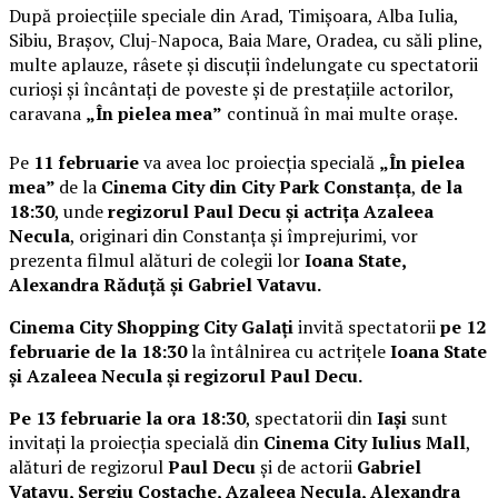
După proiecțiile speciale din Arad, Timișoara, Alba Iulia,
Sibiu, Brașov, Cluj-Napoca, Baia Mare, Oradea, cu săli pline,
multe aplauze, râsete și discuții îndelungate cu spectatorii
curioși și încântați de poveste și de prestațiile actorilor,
caravana
„În pielea mea”
continuă în mai multe orașe.
Pe
11 februarie
va avea loc proiecția specială
„În pielea
mea”
de la
Cinema City din City Park Constanța
,
de la
18:30
, unde
regizorul Paul Decu și actrița Azaleea
Necula
, originari din Constanța și împrejurimi, vor
prezenta filmul alături de colegii lor
Ioana State,
Alexandra Răduță și Gabriel Vatavu.
Cinema City Shopping City Galați
invită spectatorii
pe 12
februarie de la 18:30
la întâlnirea cu actrițele
Ioana State
și Azaleea Necula și regizorul Paul Decu.
Pe 13 februarie la ora 18:30
, spectatorii din
Iași
sunt
invitați la proiecția specială din
Cinema City Iulius Mall
,
alături de regizorul
Paul Decu
și de actorii
Gabriel
Vatavu, Sergiu Costache, Azaleea Necula, Alexandra