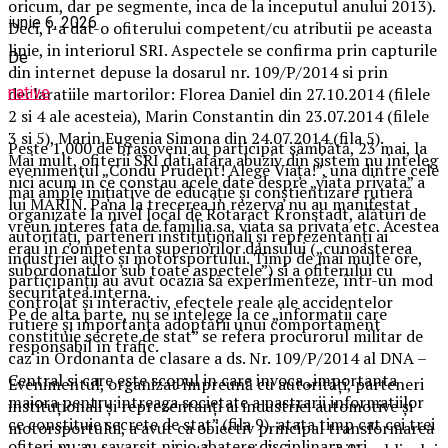
oricum, dar pe segmente, inca de la inceputul anului 2013).
iunie 6, 2026
Deci, i-a dat-o ofiterului competent/cu atributii pe aceasta
linie, in interiorul SRI. Aspectele se confirma prin capturile
De
din internet depuse la dosarul nr. 109/P/2014 si prin
declaratiile martorilor: Florea Daniel din 27.10.2014 (filele
native
2 si 4 ale acesteia), Marin Constantin din 23.07.2014 (filele
3 si 5), Marin Eugenia Simona din 24.07.2014 (fila 5).
Peste 1.000 de brașoveni au participat sâmbătă, 23 mai, la
Mai mult, ofiterii SRI dati afara abuziv din sistem nu inteleg
evenimentul „Condu Prudent! Alege Viața!”, una dintre cele
nici acum in ce constau acele date despre „viata privata” a
mai ample inițiative de educație și conștientizare rutieră
lui MARIN. Pana la trecerea in rezerva nu au manifestat
organizate la nivel local de Rotaract Kronstadt, alături de
vreun interes fata de familia sa, viata sa privata etc. Acestea
autorități, parteneri instituționali și reprezentanți ai
erau in competenta superiorilor dansului („cunoasterea
industriei auto și motorsportului. Timp de mai multe ore,
subordonatilor sub toate aspectele”) si a ofiterului cu
participanții au avut ocazia să experimenteze, într-un mod
securitatea interna.
controlat și interactiv, efectele reale ale accidentelor
Pe de alta parte, nu se intelege la ce „informatii care
rutiere și importanța adoptării unui comportament
constituie secrete de stat” se refera procurorul militar de
responsabil în trafic.
caz in Ordonanta de clasare a ds. Nr. 109/P/2014 al DNA –
Central si care este scopul in care invoca „importanta
Evenimentul, organizat împreună cu autorități, parteneri
majora pentru intreaga societate a pastrarii informatiilor
instituționali și reprezentanți ai industriei automotive și
ce constituie secrete de stat” (fila 9), atata timp cat cei trei
motorsportului, a avut ca obiectiv principal transformarea
ofiteri nu au savarsit nicio abatere disciplinara ori