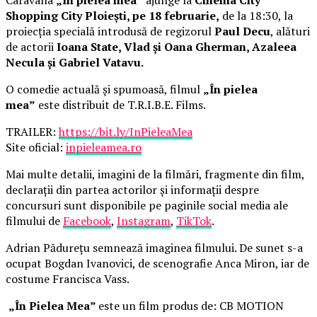
Shopping City Ploiești, pe 18 februarie,
de la 18:30, la
proiecția specială introdusă de regizorul
Paul Decu
, alături
de actorii
Ioana State, Vlad și Oana Gherman, Azaleea
Necula și Gabriel Vatavu.
O comedie actuală și spumoasă, filmul
„În pielea
mea”
este distribuit de T.R.I.B.E. Films.
TRAILER:
https://bit.ly/InPieleaMea
Site oficial:
inpieleamea.ro
Mai multe detalii, imagini de la filmări, fragmente din film,
declarații din partea actorilor și informații despre
concursuri sunt disponibile pe paginile social media ale
filmului de
Facebook
,
Instagram
,
TikTok
.
Adrian Pădurețu semnează imaginea filmului. De sunet s-a
ocupat Bogdan Ivanovici, de scenografie Anca Miron, iar de
costume Francisca Vass.
„În Pielea Mea”
este un film produs de: CB MOTION