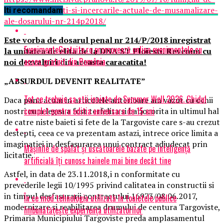
la-dna-st-ploiesti-si-incercarile-actuale-de-musamalizare-
Iti recomandam
ale-dosarului-nr-214p2018/
Este vorba de dosarul penal nr 214/P/2018 inregistrat
EvenimenteGratuite.ro promovează online evenimentele cu
la unitatea de elita de la DNA ST Ploiesti. Revenim cu
acces gratuit din România
noi dezvaluiri din aceasta caracatita!
„ABSURDUL DEVENIT REALITATE”
Tot ce trebuie sa stii inainte de Summer Well 2026. Ghidul
Daca pana acum in articolele anterioare am vazut cu ochii
complet pentru editia aniversara de 15 ani
nostri cum legea a fost terfelita si batjocorita in ultimul hal
de catre niste baieti si fete de la Targoviste care s-au crezut
destepti, ceea ce va prezentam astazi, intrece orice limita a
imaginatiei in desfasurarea unui contract adjudecat prin
Mașinile de spălat și uscătoarele bazate pe inteligență
licitatie.
artificială îți cunosc hainele mai bine decât tine
Astfel, in data de 23.11.2018,i n conformitate cu
prevederile legii 10/1995 privind calitatea in constructii si
in timpul desfasurarii contractului 16973/08.06.2017,
În ce mod tehnologia utilizată în toaletele publice
modernizare si reabilitarea drumului de centura Targoviste,
îmbunătățește experiența utilizatorilor
Primaria Municipiului Targoviste preda amplasamentul