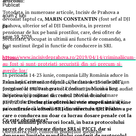
articolul:
Publicat
Totodata, in numeroase articole, Incisiv de Prahova a
acum 2 luni
devoalat faptul ca,
MARIN CONSTANTIN
(fost sef al DJI
Prahova, ulterior sef al DJI Dambovita, in prezent
pe
pensionar de lux pe banii prostilor, care, desi ofiter de
iunie 19, 2026
Securitate, a ocupat in ultimii ani functii de comanda), a
fost sustinut ilegal in functie de conducere in SRI.
De
https://www.incisivdeprahova.ro/2019/04/14/criminaliicum-
b2bseo
au-fost-si-sunt-protejati-securistii-din-sri-precum-si-
averile-lor/
În perioada 14-23 iunie, compania Lilly România aduce în
Palas Iași Caravana medicală „Obezitatea este o boală”, un
Reamintim cititorilor faptul ca, la data de 23 iulie 2014,
program de evaluare gratuită dedicat publicului larg.
fostul sef al SRI Prahova col Constantin Marin a fost audiat
Inițiativa își propune să crească nivelul de informare
de procurorii militari din cadrul DNA in dosarul
privind obezitatea și impactul acesteia asupra sănătății,
83/P/2014.
Declaratia ofiterului este stupefianta si vine
prin acces facil la evaluare și consiliere de specialitate.
sa confirme ca ofiterii SRI din structura SRI Prahova pe
care o conducea nu doar ca lucrau dosare penale cot la
Ce este obezitatea?
cot cu anumiti procurori locali, in baza protocolului
secret de colaborare dintre SRI si PICCJ, dar si
Obezitatea este, conform ghidurilor medicale
depaseau limitele mandatului conferit de protocolul