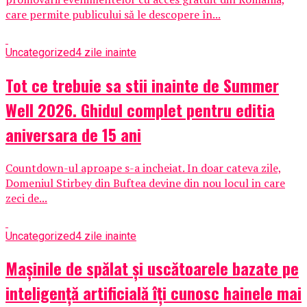
care permite publicului să le descopere în...
Uncategorized
4 zile inainte
Tot ce trebuie sa stii inainte de Summer
Well 2026. Ghidul complet pentru editia
aniversara de 15 ani
Countdown-ul aproape s-a incheiat. In doar cateva zile,
Domeniul Stirbey din Buftea devine din nou locul in care
zeci de...
Uncategorized
4 zile inainte
Mașinile de spălat și uscătoarele bazate pe
inteligență artificială îți cunosc hainele mai