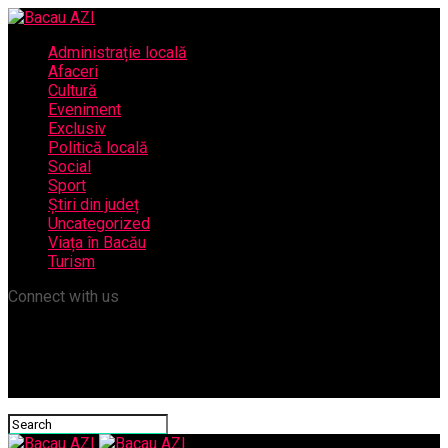
Administrație locală
Afaceri
Cultură
Eveniment
Exclusiv
Politică locală
Social
Sport
Știri din județ
Uncategorized
Viața în Bacău
Turism
Connect with us