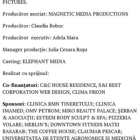
PICTURES.
Producător asociat: MAGNETIC MEDIA PRODUCTIONS
Producător: Claudiu Boboc
Producător executiv: Adela Mara
Manager producție: Iulia Cezara Roșu
Casting: ELEPHANT MEDIA
Realizat cu sprijinul:
Co-finanțatori:
C&C HOUSE RESIDENCE, S&I BEST
CORPORATION WEB DESIGN, CLIMA FREON
Sponsori
: CLINICA RMN TINERETULUI; CLINICA
IMAMED; OMV PETROM; MIKO BEAUTY PALACE; ȘERBAN
& ASOCIAȚII; ESTEEM BODY SCULPT & SPA; PIZZERIA
VOLARE; MERLIN’S; DOWNTOWN FITNESS MATEI
BASARAB; THE COFFEE HOUSE; CLAUMAR PESCAR;
UNIVERSITATEA DE ȘTIINȚE AGRONOMICE ȘI MEDICINĂ