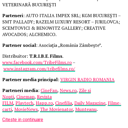
VETERINARĂ BUCUREȘTI
Parteneri
: AUTO ITALIA IMPEX SRL; KGM BUCUREȘTI –
SMT PALLADY; RAZELM LUXURY RESORT – JURILOVCA;
SCEMTOVICI & BENOWITZ GALLERY; CREATIVE
AVOCADOS; ALCHEMICO.
Partener social
: Asociația „România Zâmbește”.
Distribuitor:
T.R.I.B.E. Films
.
www.facebook.com/TribeFilms.ro
–
www.instagram.com/tribefilms.ro/
Partener media principal
:
VIRGIN RADIO ROMANIA
Parteneri media
:
CineFan
,
News.ro
,
Zile și
Nopți
,
Cinemap
,
Revista
FILM
,
Playtech
,
Happ.ro
,
Cinefilia
,
Daily Magazine
,
Filme-
carti
,
MovieNews
,
The Movienator
,
Munteanu
.
Citeste in continuare