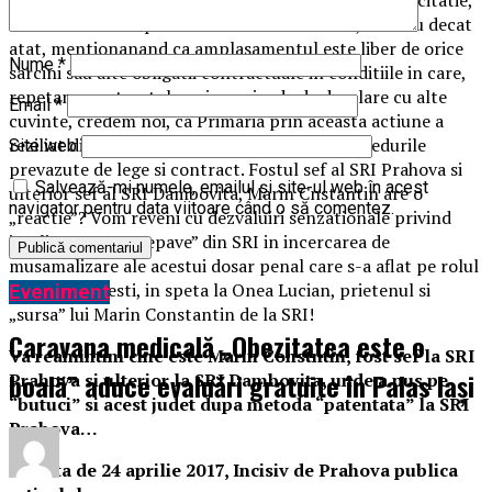
societatii sale de profil executia lucrarilor si, mai rau decat
atat, mentionanand ca amplasamentul este liber de orice
Nume
*
sarcini sau alte obligatii contractuale in conditiile in care,
repetam, contractul era in perioada de derulare cu alte
Email
*
cuvinte, credem noi, ca Primaria prin aceasta actiune a
reziliat direct contractul fara a respecta procedurile
Site web
prevazute de lege si contract. Fostul sef al SRI Prahova si
Salvează-mi numele, emailul și site-ul web în acest
ulterior sef al SRI Dambovita, Marin Cnstantin are o
navigator pentru data viitoare când o să comentez.
„reactie”? Vom reveni cu dezvaluiri senzationale privind
implicarea unor „epave” din SRI in incercarea de
musamalizare ale acestui dosar penal care s-a aflat pe rolul
DNA ST Ploiesti, in speta la Onea Lucian, prietenul si
Eveniment
„sursa” lui Marin Constantin de la SRI!
Caravana medicală „Obezitatea este o
Va reamintim cine este Marin Constntin, fost sef la SRI
boală” aduce evaluări gratuite în Palas Iași
Prahova si ulterior la SRI Dambovita, unde a pus pe
“butuci” si acest judet dupa metoda “patentata” la SRI
Prahova…
La data de 24 aprilie 2017, Incisiv de Prahova publica