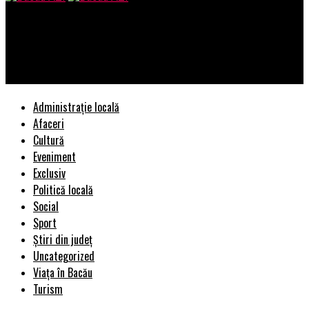
Bacau AZI
Editorial/Cum a făcut un fost inginer la Romtelecom o firmă de
12 milioane de euro?
Administrație locală
Afaceri
Cultură
Eveniment
Exclusiv
Politică locală
Social
Sport
Știri din județ
Uncategorized
Viața în Bacău
Turism