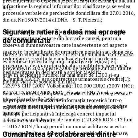
prevenției într-o experiență practică și accesibilă publicului
infractiune la regimul informatiilor clasificate (a se vedea
larg.
procesele verbale de perchezitie domiciliara din 27.01.2016,
din ds. Nr.150/P/2014 al DNA – S. T. Ploiesti.)
Siguranța rutieră, adusă mai aproape
Nu in ultimul rand, va redam cateva aspecte extrem de
controversate selectate din lucrarile cauzei, pentru a
de comunitate
observa si dumneavoastra cate inadvertente ori aspecte
suspecte (neclarificate de urmarirea penala) sau, dupa caz,
Datele privind accidentele rutiere din România continuă să
redundante, rezulta la o analiza efectuata nu de un
evidențieze necesitatea unor inițiative de educație și
procuror, ci de un profan din afara institutiei, precum si
prevenție. În 2025, peste 3.000 de persoane au fost rănite
nesinceritatea in declaratii a sotilor MARIN:
grav în accidente rutiere, iar mai mult de 1.300 și-au
a. Familia MARIN are contractate urmatoarele credite[1]:
pierdut viața pe șoselele din țară.
123.975 CHF (2007-Volksbank); 100.000 EURO (2007-ING);
82.373,22 RON (2008-BRD –Finance IFN). Nu si-a pus
În acest context, campania „Condu Prudent! Alege Viața!”
nimeni intrebarile legitime:
își propune să transforme informația teoretică într-o
– care este cuantumul ratelor lunare ale acestor credite
experiență directă, prin simulări și demonstrații care îi
bancare ?
ajută pe participanți să înțeleagă concret impactul
– daca veniturile lunare ale familiei (121.886 RON : 12 luni
deciziilor luate în trafic.
= 10157 RON / luna) permit nu numai achitarea acestor
rate (a creditelor, a dobanzilor si a comisioanelor lunare,
Comunitatea și colaborarea dintre