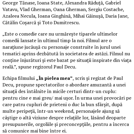
George Tănase, Ioana State, Alexandra Răduță, Gabriel
Vatavu, Vlad Gherman, Oana Gherman, Sergiu Costache,
Azaleea Necula, Ioana Ginghină, Mihai Găinușă, Daria Jane,
Cătălin Coșarcă și Toto Dumitrescu.
„Este o comedie care nu urmărește tiparele ultimelor
comedii lansate în ultimul timp la noi. Filmul are o
narațiune jucăușă cu personaje construite în jurul unei
tematici aprins dezbătută în societatea de astăzi. Filmul nu
conține înjurături și este bazat pe situații inspirate din viața
reală.”, spune regizorul Paul Decu.
Echipa filmului
„În pielea mea”
, scris și regizat de Paul
Decu, propune spectatorilor o abordare amuzantă a unei
situații des întâlnite în micile certuri dintr-un cuplu:
pentru cine e mai greu/ mai ușor. În urma unei provocări pe
care patru cupluri de prieteni o duc la bun sfârșit, după
multe peripeții, într-un weekend, personajele ajung să
câștige o altă viziune despre relațiile lor, lăsând deoparte
presupunerile, orgoliile și preconcepțiile, pentru a încerca
să comunice mai bine între ei.