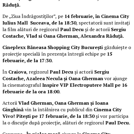
Răduță.
De „Ziua Îndrăgostiților”, pe
14 februarie, în Cinema City
Iulius Mall Suceava, de la 18:30
, spectatorii sunt invitați
la film alături de regizorul
Paul Decu
și de actorii
Sergiu
Costache, Vlad si Oana Gherman, Alexandra Răduță.
Cineplexx Băneasa Shopping City București
găzduiește o
proiecție specială în prezența întregii echipe pe
15
februarie, de la 17:30.
În
Craiova
, regizorul
Paul Decu
și actorii
Sergiu
Costache, Azaleea Necula și Oana Gherman
vor ajunge
la cinematograful
Inspire VIP Electroputere Mall pe 16
februarie de la ora 18:00
.
Actorii
Vlad Gherman, Oana Gherman și Ioana
Ginghină
vin la întâlnirea cu publicul din
Cinema City
Vivo! Pitești pe 17 februarie, de la 18:30
și vor participa
la o discuție după proiecție, alături de regizorul
Paul Decu.
Caravana
„În pielea mea”
ajunge la
Cinema City