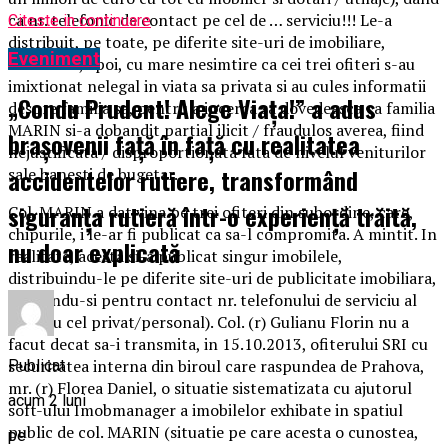
ca nr. telefonic de contact pe cel de … serviciu!!! Le-a
Citeste in continuare
distribuit, pe toate, pe diferite site-uri de imobiliare,
Eveniment
insinuand, apoi, cu mare nesimtire ca cei trei ofiteri s-au
imixtionat nelegal in viata sa privata si au cules informatii
„Condu Prudent! Alege Viața!” a adus
despre familia sa, pentru a incerca sa dovedeasca ca familia
MARIN si-a dobandit partial ilicit / fraudulos averea, fiind
brașovenii față în față cu realitatea
nejustificata / disproportionata fata de nivelul veniturilor
accidentelor rutiere, transformând
sale banesti de bugetar.
siguranța rutieră într-o experiență trăită,
Col. MARIN a dat vina pe trei ofiteri din subordine, care,
chipurile, i le-ar fi publicat ca sa-l compromita. A mintit. In
nu doar explicată
realitate, acesta si-a publicat singur imobilele,
distribuindu-le pe diferite site-uri de publicitate imobiliara,
indicandu-si pentru contact nr. telefonului de serviciu al
SRI (nu cel privat/personal). Col. (r) Gulianu Florin nu a
facut decat sa-i transmita, in 15.10.2013, ofiterului SRI cu
securitatea interna din biroul care raspundea de Prahova,
Publicat
mr. (r) Florea Daniel, o situatie sistematizata cu ajutorul
acum 2 luni
soft-ului Imobmanager a imobilelor exhibate in spatiul
public de col. MARIN (situatie pe care acesta o cunostea,
pe