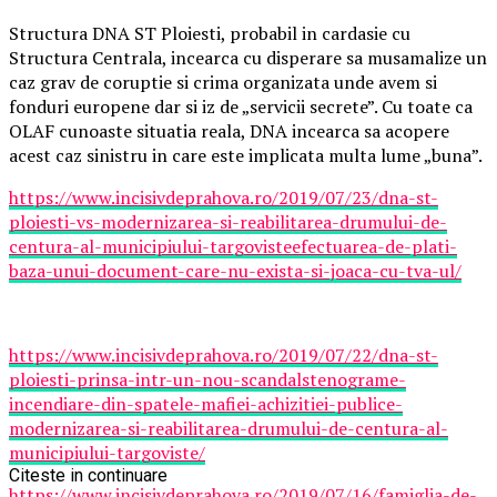
Structura DNA ST Ploiesti, probabil in cardasie cu
Structura Centrala, incearca cu disperare sa musamalize un
caz grav de coruptie si crima organizata unde avem si
fonduri europene dar si iz de „servicii secrete”. Cu toate ca
OLAF cunoaste situatia reala, DNA incearca sa acopere
acest caz sinistru in care este implicata multa lume „buna”.
https://www.incisivdeprahova.ro/2019/07/23/dna-st-
ploiesti-vs-modernizarea-si-reabilitarea-drumului-de-
centura-al-municipiului-targovisteefectuarea-de-plati-
baza-unui-document-care-nu-exista-si-joaca-cu-tva-ul/
https://www.incisivdeprahova.ro/2019/07/22/dna-st-
ploiesti-prinsa-intr-un-nou-scandalstenograme-
incendiare-din-spatele-mafiei-achizitiei-publice-
modernizarea-si-reabilitarea-drumului-de-centura-al-
municipiului-targoviste/
Citeste in continuare
https://www.incisivdeprahova.ro/2019/07/16/famiglia-de-