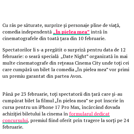
Cu râs pe săturate, surprize și personaje pline de viață,
comedia independentă
„În pielea mea”
intră în
cinematografele din toată țara din 10 februarie.
Spectatorilor li s-a pregătit o surpriză pentru data de 12
februarie: o seară specială „Date Night” organizată în mai
multe cinematografe din rețeaua Cinema City unde toți cei
care cumpără un bilet la comedia „În pielea mea” vor primi
un premiu garantat din partea Avon.
Până pe 23 februarie, toți spectatorii din țară care și-au
cumpărat bilet la filmul „În pielea mea” se pot înscrie în
cursa pentru un iPhone 17 Pro Max, încărcând dovada
achiziției biletului la cinema în
formularul dedicat
concursului
, premiul fiind oferit prin tragere la sorți pe 24
februarie.