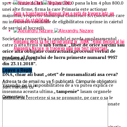
spre executie de la km 0 plus 000.0 pana la km 4 plus 800.0
unei alte firme, firma la care Primaria este actionar
Cum a transformat Nicușor Dan o notă de trecere într-un
majoritar, respectiv Municipal Construct SA (societate care
mesaj de stabilitate
nu intruneste conditiile de eligibilitatea cuprinse in caietul
de sarcini al lucrarii).
Societatea respectiva la randul ei preda amplasamentul
România evită să fie retrogradată în „JUNK”. Rolul decisiv al lui
catre o alta firma si
sub forma: „liber de orice sarcini sau
Alexandru Nazare, în trecerea unui nou test important
orice alta obligatie contractuala,procesul verbal de
predare al frontului de lucru primeste numarul 9957
Comenteaza si tu
din 23.11.2018”.
Leave a Reply
DNA, chiar ati baut „otet” de musamalizati asa ceva?
Adresa ta de email nu va fi publicată.
Câmpurile obligatorii
Vazandu-ne in imposibilitatea de a va putea explica ce
sunt marcate cu
*
inseamna aceasta ultima „
tampenie”
lasam organele
Comentariu
*
abilitate sa cerceteze si sa se pronunte, pe care o sa le
sesizam oficial in data de 26.07.2019, din cele mentionate
mai sus rezulta un singur lucru:
In timpul unui contract aflat in executie Primaria
Municipiului Targoviste incredinteaza direct, fara licitatie,