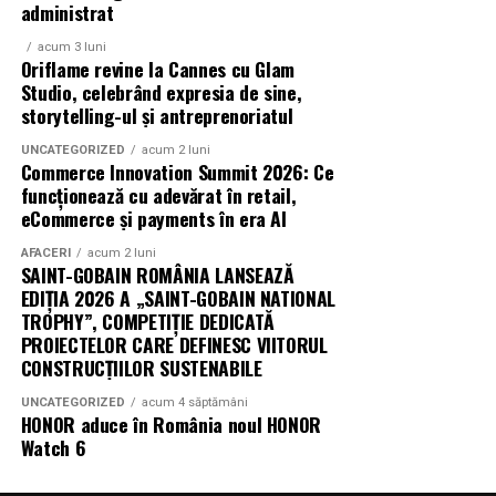
administrat
ingredientele premium, creativitatea și accesibilitatea
acum 3 luni
pot exista în aceeași sticlă.
Oriflame revine la Cannes cu Glam
Studio, celebrând expresia de sine,
(Advertorial)
storytelling-ul și antreprenoriatul
UNCATEGORIZED
acum 2 luni
Commerce Innovation Summit 2026: Ce
funcționează cu adevărat în retail,
eCommerce și payments în era AI
AFACERI
acum 2 luni
SAINT-GOBAIN ROMÂNIA LANSEAZĂ
EDIȚIA 2026 A „SAINT-GOBAIN NATIONAL
TROPHY”, COMPETIȚIE DEDICATĂ
PROIECTELOR CARE DEFINESC VIITORUL
CONSTRUCȚIILOR SUSTENABILE
UNCATEGORIZED
acum 4 săptămâni
HONOR aduce în România noul HONOR
Watch 6