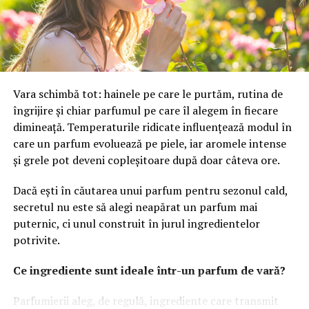
Iridex Group Plastic a prezentat rezultatele
Reducerea consumului de apă prin tehnologii
implementarii proiectului de relansare a statiei de
inovative
productie mase plastice
Unul dintre cele mai mari avantaje ale tehnologiei
NU RATATI
Pentru un plus de sănătate alegeți produse cosmetice
utilizate pentru toaleta publică este reducerea
bio!
Vara schimbă tot: hainele pe care le purtăm, rutina de
consumului de apă. În mod tradițional, toaletele
îngrijire și chiar parfumul pe care îl alegem în fiecare
folosesc o cantitate semnificativă de apă pentru a
dimineață. Temperaturile ridicate influențează modul în
curăța reziduurile, ceea ce contribuie la epuizarea rapidă
care un parfum evoluează pe piele, iar aromele intense
a resurselor de apă. Însă, noile tehnologii au dus la
și grele pot deveni copleșitoare după doar câteva ore.
dezvoltarea unor sisteme mai economice.
Dacă ești în căutarea unui parfum pentru sezonul cald,
Toaletele moderne sunt echipate cu tehnologii de
secretul nu este să alegi neapărat un parfum mai
reducere a consumului de apă, cum ar fi duzele de apă
puternic, ci unul construit în jurul ingredientelor
reglabile sau sistemele de flux redus, care utilizează mult
potrivite.
mai puțină apă decât modelele tradiționale. În plus,
unele modele ecologice sunt proiectate pentru a
Ce ingrediente sunt ideale într-un parfum de vară?
funcționa fără apă deloc, bazându-se pe tehnologia de
transformare în compost sau pe separarea deșeurilor
Parfumierii aleg, de regulă, ingrediente care transmit