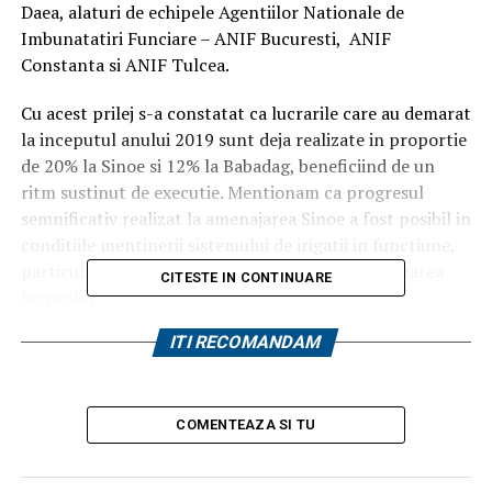
Daea, alaturi de echipele Agentiilor Nationale de
Imbunatatiri Funciare – ANIF Bucuresti, ANIF
Constanta si ANIF Tulcea.
Cu acest prilej s-a constatat ca lucrarile care au demarat
la inceputul anului 2019 sunt deja realizate in proportie
de 20% la Sinoe si 12% la Babadag, beneficiind de un
ritm sustinut de executie. Mentionam ca progresul
semnificativ realizat la amenajarea Sinoe a fost posibil in
conditiile mentinerii sistemului de irigatii in functiune,
particularitate care se va respecta pana la finalizarea
CITESTE IN CONTINUARE
lucrarilor.
ITI RECOMANDAM
Daca avem in vedere mentinerea ritmului de finantare a
celor doua proiecte de reabilitare a sistemelor de irigatii,
acestea vor fi finalizate in a doua parte a anului 2020.
Cele doua contracte de reabilitare insumeaza o valoare
COMENTEAZA SI TU
de circa 70 de milioane de lei si sunt realizate de
asocierea dintre companiile Acvatot si Iridex Group