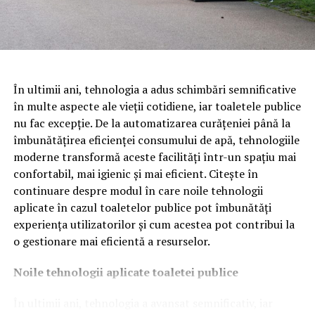
Despre Iridex Group Plastic
Iridex Group Plastic, infiintata in 1993 ca o companie
În ultimii ani, tehnologia a adus schimbări semnificative
privata, reuneste domenii de activitate diverse:
în multe aspecte ale vieții cotidiene, iar toaletele publice
constructii, mase plastice, salubritate, agricultura, toate
nu fac excepție. De la automatizarea curățeniei până la
avand ca numitor comun grija pentru mediu. Compania
îmbunătățirea eficienței consumului de apă, tehnologiile
este prima producatoare de plasa tip retea din
moderne transformă aceste facilități într-un spațiu mai
polietilena (obtinuta prin extrudare) din Romania.
confortabil, mai igienic și mai eficient. Citește în
continuare despre modul în care noile tehnologii
Compania este numarul 1 pe piata materialelor
aplicate în cazul toaletelor publice pot îmbunătăți
geosintetice, avand in portofoliu colaborari la proiecte
experiența utilizatorilor și cum acestea pot contribui la
de infrastructura mediului in toata tara. Cele mai
o gestionare mai eficientă a resurselor.
importante orase din Romania beneficiaza de depozite
de deseuri municipale realizate cu materiale furnizate si
Noile tehnologii aplicate toaletei publice
instalate de echipa Iridex Group Plastic. Parteneriate de
În ultimii ani, tehnologia a avansat semnificativ, iar
peste 20 ani cu firme furnizoare de geosintetice, precum