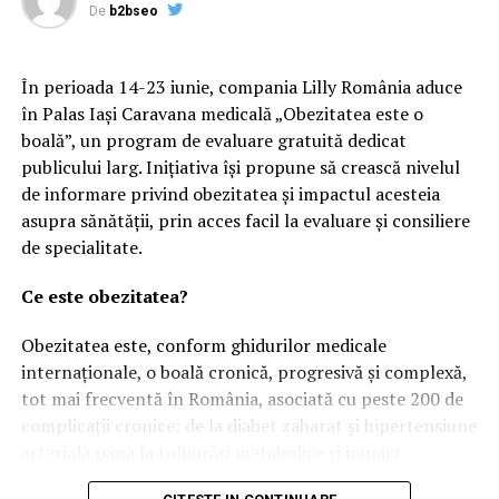
De
b2bseo
judecată rezulta soluţia ce urmează să fie pronunţată
săptămâna viitoare şi nu era una bună pentru inculpaţi.
Dl. A a avut ultimul cuvânt, a spus din nou cu demnitate
În perioada 14-23 iunie, compania Lilly România aduce
ce avea de spus, a ieşit pe uşa instanţei şi s-a prăbuşit.
în Palas Iași Caravana medicală „Obezitatea este o
SMURD, AVC, comă.
boală”, un program de evaluare gratuită dedicat
publicului larg. Inițiativa își propune să crească nivelul
Azi dimineaţă a murit. Nu o apucat nici ca achitarea din
de informare privind obezitatea și impactul acesteia
primul dosar să rămână definitivă (sper), nici să se
asupra sănătății, prin acces facil la evaluare și consiliere
dispună judecata în al doilea dosar şi peste încă vreo 3
de specialitate.
ani să vină şi achitarea. Nu cred că l-ar fi încălzit oricum
prea mult. Cariera şi-a pierdut-o, puterea de a te uita în
Ce este obezitatea?
ochii oamenilor la fel etc. A murit ca un “penal”, urmând
să se dispună încetarea procesului penal.
Obezitatea este, conform ghidurilor medicale
internaționale, o boală cronică, progresivă și complexă,
Nu am scris povestea asta ca
tot mai frecventă în România, asociată cu peste 200 de
complicații cronice: de la diabet zaharat și hipertensiune
să strig că cineva trebuie să
arterială până la tulburări metabolice și impact
emoțional semnificativ.
răspundă pentru moartea lui.