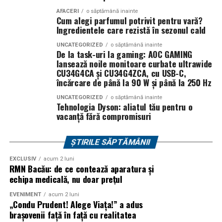
AFACERI
o săptămână inainte
În
Craiova
, regizorul
Paul Decu
și actorii
Sergiu
Cum alegi parfumul potrivit pentru vară?
Despre Rotaract
Ingredientele care rezistă în sezonul cald
Costache, Azaleea Necula și Oana Gherman
vor
ajunge la cinematograful
Inspire VIP Electroputere
Rotaract este o organizație internațională dedicată
UNCATEGORIZED
o săptămână inainte
De la task-uri la gaming: AOC GAMING
Mall pe 16 februarie de la ora 18:00
.
tinerilor cu vârste de peste 18 ani, care dezvoltă
lansează noile monitoare curbate ultrawide
proiecte de voluntariat, educație, leadership și implicare
CU34G4CA și CU34G4ZCA, cu USB-C,
Actorii
Vlad Gherman, Oana Gherman și Ioana
comunitară. Parte a familiei Rotary International,
încărcare de până la 90 W și până la 250 Hz
Ginghină
vin la întâlnirea cu publicul din
Cinema City
Rotaract reunește tineri profesioniști și studenți care își
UNCATEGORIZED
o săptămână inainte
Vivo! Pitești pe 17 februarie, de la 18:30
și vor
propun să genereze schimbări pozitive în comunitățile
Tehnologia Dyson: aliatul tău pentru o
participa la o discuție după proiecție, alături de
vacanță fără compromisuri
din care fac parte, prin inițiative sociale, educaționale,
regizorul
Paul Decu.
culturale și civice.
ȘTIRILE SĂPTĂMÂNII
Caravana
„În pielea mea”
ajunge la
Cinema City
Sursa articol:
BVON.ro
Shopping City Ploiești, pe 18 februarie,
de la 18:30, la
EXCLUSIV
acum 2 luni
RMN Bacău: de ce contează aparatura și
proiecția specială introdusă de regizorul
Paul Decu
,
echipa medicală, nu doar prețul
alături de actorii
Ioana State, Vlad și Oana Gherman,
Azaleea Necula și Gabriel Vatavu.
EVENIMENT
acum 2 luni
„Condu Prudent! Alege Viața!” a adus
brașovenii față în față cu realitatea
O comedie actuală și spumoasă, filmul
„În pielea