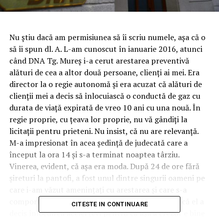
Nu ştiu dacă am permisiunea să îi scriu numele, aşa că o
să îi spun dl. A. L-am cunoscut în ianuarie 2016, atunci
când DNA Tg. Mureş i-a cerut arestarea preventivă
alături de cea a altor două persoane, clienţi ai mei. Era
director la o regie autonomă şi era acuzat că alături de
clienţii mei a decis să înlocuiască o conductă de gaz cu
durata de viaţă expirată de vreo 10 ani cu una nouă. În
regie proprie, cu ţeava lor proprie, nu vă gândiţi la
licitaţii pentru prieteni. Nu insist, că nu are relevanţă.
M-a impresionat în acea şedinţă de judecată care a
început la ora 14 şi s-a terminat noaptea târziu.
Vinerea, evident, că aşa era moda. După 24 de ore fără
şireturi la pantofi, a fost unul dintre singurii oameni pe
care i-am văzut ameninţaţi cu arestarea şi care s-a
comportat ca un lider real. I-a spus judecătoarei că el a
CITESTE IN CONTINUARE
decis înlocuirea acelei ţevi pentru că aşa a crezut e bine