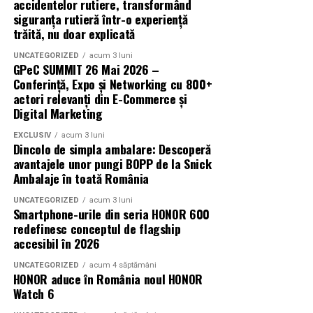
accidentelor rutiere, transformând
mea”
este distribuit de T.R.I.B.E. Films.
siguranța rutieră într-o experiență
trăită, nu doar explicată
TRAILER:
https://bit.ly/InPieleaMea
Site oficial:
inpieleamea.ro
UNCATEGORIZED
acum 3 luni
GPeC SUMMIT 26 Mai 2026 –
Conferință, Expo și Networking cu 800+
Mai multe detalii, imagini de la filmări, fragmente din
actori relevanți din E-Commerce și
film, declarații din partea actorilor și informații despre
Digital Marketing
concursuri sunt disponibile pe paginile social media ale
filmului de
Facebook
,
Instagram
,
TikTok
.
EXCLUSIV
acum 3 luni
Dincolo de simpla ambalare: Descoperă
avantajele unor pungi BOPP de la Snick
Adrian Pădurețu semnează imaginea filmului. De sunet
Ambalaje în toată România
s-a ocupat Bogdan Ivanovici, de scenografie Anca
Miron, iar de costume Francisca Vass.
UNCATEGORIZED
acum 3 luni
Smartphone-urile din seria HONOR 600
redefinesc conceptul de flagship
„În Pielea Mea”
este un film produs de: CB MOTION
accesibil în 2026
PICTURES.
UNCATEGORIZED
acum 4 săptămâni
HONOR aduce în România noul HONOR
Producător asociat: MAGNETIC MEDIA PRODUCTIONS
Watch 6
Producător: Claudiu Boboc