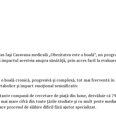
s Iași Caravana medicală „Obezitatea este o boală”, un program 
mpactul acesteia asupra sănătății, prin acces facil la evaluare 
o boală cronică, progresivă și complexă, tot mai frecventă în 
etabolice și impact emoțional semnificativ.
rtante companii de cercetare de piață din lume, dezvăluie că 7
 mai mare cifră din toate țările studiate și cu mult peste media
ace procesul de slăbire dificil fără ajutor specializat.