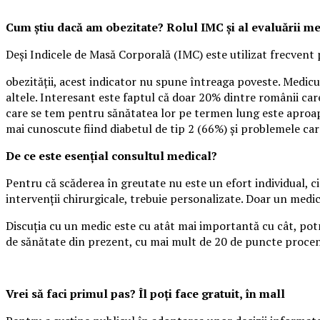
Cum știu dacă am obezitate? Rolul IMC și al evaluării m
Deși Indicele de Masă Corporală (IMC) este utilizat frecvent 
obezității, acest indicator nu spune întreaga poveste. Medicul
altele. Interesant este faptul că doar 20% dintre românii care
care se tem pentru sănătatea lor pe termen lung este aproape
mai cunoscute fiind diabetul de tip 2 (66%) și problemele ca
De ce este esențial consultul medical?
Pentru că scăderea în greutate nu este un efort individual, ci
intervenții chirurgicale, trebuie personalizate. Doar un medi
Discuția cu un medic este cu atât mai importantă cu cât, potr
de sănătate din prezent, cu mai mult de 20 de puncte procen
Vrei să faci primul pas? Îl poți face gratuit, în mall