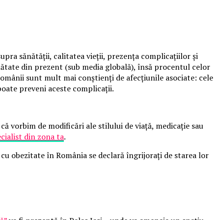
ra sănătății, calitatea vieții, prezența complicațiilor și
ănătate din prezent (sub media globală), însă procentul celor
mânii sunt mult mai conștienți de afecțiunile asociate: cele
oate preveni aceste complicații.
că vorbim de modificări ale stilului de viață, medicație sau
cialist din zona ta
.
cu obezitate în România se declară îngrijorați de starea lor