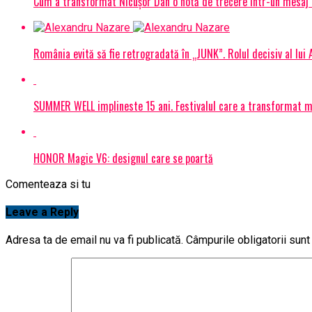
Cum a transformat Nicușor Dan o notă de trecere într-un mesaj 
România evită să fie retrogradată în „JUNK”. Rolul decisiv al lui
SUMMER WELL implineste 15 ani. Festivalul care a transformat muz
HONOR Magic V6: designul care se poartă
Comenteaza si tu
Leave a Reply
Adresa ta de email nu va fi publicată.
Câmpurile obligatorii sun