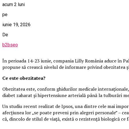
acum 2 luni
pe
iunie 19, 2026
De
b2bseo
În perioada 14-23 iunie, compania Lilly România aduce în Pala
propune să crească nivelul de informare privind obezitatea și i
Ce este obezitatea?
Obezitatea este, conform ghidurilor medicale internaționale, 
diabet zaharat și hipertensiune arterială până la tulburări m
Un studiu recent realizat de Ipsos, una dintre cele mai impo
afecțiunea lor „se poate preveni prin alegeri personale” – cea
că, dincolo de stilul de viață, există o rezistență biologică ce f