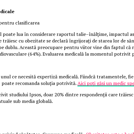
edicale
pentru clasificarea
 poate lua în considerare raportul talie–înălțime, impactul asup
 trăiesc cu obezitate se declară îngrijorați de starea lor de s
 dublu. Această preocupare pentru viitor vine din faptul că ro
rdiovasculare (64%). Evaluarea medicală la momentul potrivit p
 unul ce necesită expertiză medicală. Fiindcă tratamentele, fie 
c poate recomanda soluția potrivită.
Aici poți găsi un medic spe
ivit studiului Ipsos, doar 20% dintre respondenții care trăiesc 
tuale sub media globală.