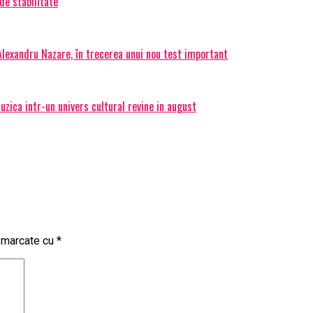
de stabilitate
 Alexandru Nazare, în trecerea unui nou test important
ica intr-un univers cultural revine in august
t marcate cu
*