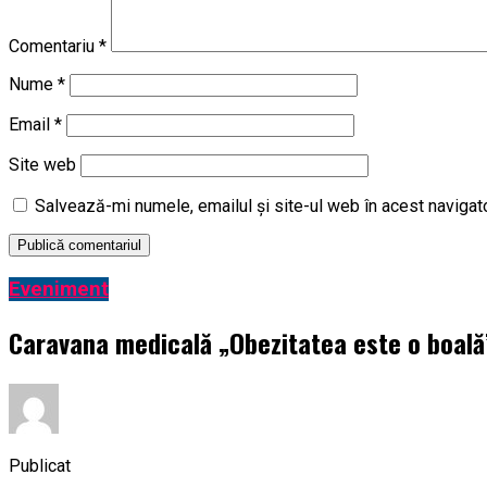
Comentariu
*
Nume
*
Email
*
Site web
Salvează-mi numele, emailul și site-ul web în acest navigat
Eveniment
Caravana medicală „Obezitatea este o boală” 
Publicat