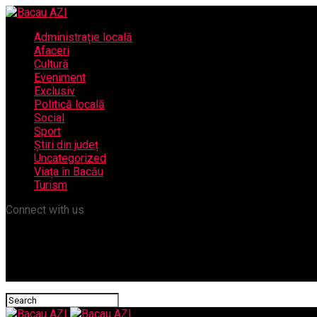
Administrație locală
Afaceri
Cultură
Eveniment
Exclusiv
Politică locală
Social
Sport
Știri din județ
Uncategorized
Viața în Bacău
Turism
Connect with us