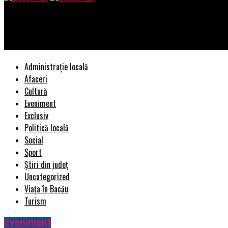
Bacau AZI
Alertă! Tăriceanu, în corzi. Decizie majoră luată de Comisia Juridi
Administrație locală
Afaceri
Cultură
Eveniment
Exclusiv
Politică locală
Social
Sport
Știri din județ
Uncategorized
Viața în Bacău
Turism
Eveniment