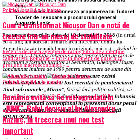
cum.
Politică locală
4 zile inainte
Klaus Iohannis
nu semnează propunerea lui Tudorel
Toader de revocare a procurorului general
Cum a transformat Nicușor Dan o notă de
Augustin Lazăr.
trecere într-un mesaj de stabilitate
Fac precizarea că în data de
10 decembrie 2018
(în urmă
cu 4 luni) am adresat următoarea întrebare domnului
Augustin Lazăr (emailul meu în original, mai jos): ,,
Având în
Recenta decizie a agenției de rating Fitch de a menține
vedere că (…) familia Iohannis a fost reprzentată de casa de
calificativul României – într-un moment de puternică
avocatură a fostului lucrător al Securității, Gheorghe Mușat,
presiune macroeconomică –...
condamnat înainte de 1989 pentru deturnare de sume din
fondurile Securității Statului
și despre care există
informații publice că ar fi fost recrutat în penitenciarul
Politică locală
4 zile inainte
Aiud sub numele ,,Miron”
, fără să facă poliție politică, vă
România evită să fie retrogradată în
rog să îmi comunicați: a) ,
,dacă doamna Carmen Iohannis
este reprezentată convențional în prezentul dosar penal
„JUNK”. Rolul decisiv al lui Alexandru
de avocați ai casei de avocatură Mușat și Asociații
SPARL/SCPA.
Nazare, în trecerea unui nou test
important