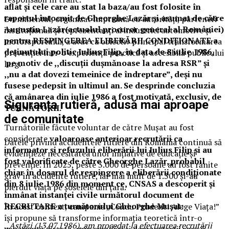
aflat și cele care au stat la baza/au fost folosite în
raportul întocmit de Gheorghe Lazăr și asumat de către
Evenimentul, organizat împreună cu autorități, parteneri
Augustin Lazăr(actualul procuror general al României)
instituționali și reprezentanți ai industriei automotive și
pentru RESPINGEREA ELIBERĂRII CONDIȚIONATE a
motorsportului, a avut ca obiectiv principal transformarea
deținutului politic Iulius Filip, în data de 8 iulie 1986,
prevenției într-o experiență practică și accesibilă publicului
pe motiv de ,,discuții dușmănoase la adresa RSR” și
larg.
,,nu a dat dovezi temeinice de îndreptare”, deși nu
fusese pedepsit în ultimul an. Se desprinde concluzia
că amânarea din iulie 1986 a fost motivată, exclusiv, de
Siguranța rutieră, adusă mai aproape
TURNĂTORII.
de comunitate
Turnătoriile făcute voluntar de către Mușat au fost
considerate
valoaroase anterioar recrutării ca
Datele privind accidentele rutiere din România continuă să
informator și refuzului eliberării lui Iulius Filip și au
evidențieze necesitatea unor inițiative de educație și
fost valorificate de către Gheorghe Lazăr, probabil
prevenție. În 2025, peste 3.000 de persoane au fost rănite
chiar în dosarul de respingere a eliberării condiționate
grav în accidente rutiere, iar mai mult de 1.300 și-au
din 8 iulie 1986 din moment ce, CNSAS a descoperit și
pierdut viața pe șoselele din țară.
înmânat instanței civile următorul document de
RECRUTARE a turnătorului Gheorghe Mușat:
În acest context, campania „Condu Prudent! Alege Viața!”
își propune să transforme informația teoretică într-o
,,
Astăzi (13.07.1986), am procedat la efectuarea recrutării
experiență directă, prin simulări și demonstrații care îi