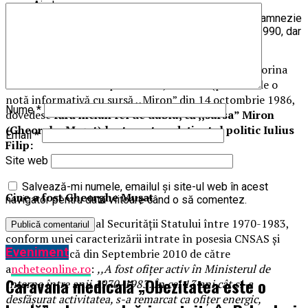
Aiud;
Serviciul Român de Informații, care suferă de o amnezie
profundă privind cadrele securității preluate în 1990, dar
luptă ca un partener de nădejde al NATO.
Documentele prezentate în exclusivitate de către Sorina
Matei în data de 12 aprilie 2019, la B1TV (printre ele o
notă informativă cu sursă ,,Miron” din 14 octombrie 1986,
Nume
*
dovedesc
fără niciun fel de dubiu, că ,,sursa” Miron
(Gheorghe Mușat) l-a turnat pe deținutul politic Iulius
Email
*
Filip:
Site web
Salvează-mi numele, emailul și site-ul web în acest
Cine a fost Gheorghe Mușat
navigator pentru data viitoare când o să comentez.
A fost ofițer activ al Securității Statului între 1970-1983,
conform unei caracterizării intrate în posesia CNSAS și
Eveniment
dezvăluită încă din Septembrie 2010 de către
a
ncheteonline.ro
:
,,A fost ofițer activ în Ministerul de
Caravana medicală „Obezitatea este o
Interne între anii 1970-1983. În cei 13 ani cât și-a
desfășurat activitatea, s-a remarcat ca ofițer energic,