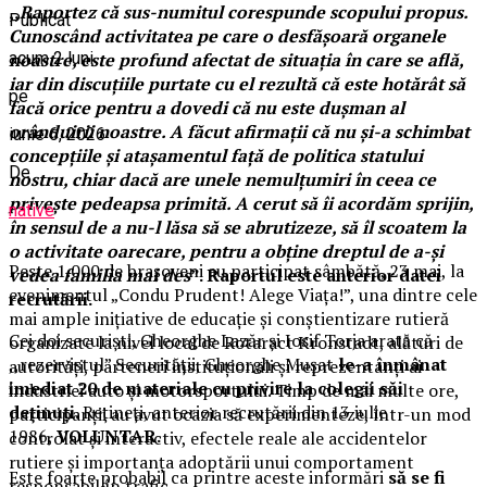
,,
Raportez că sus-numitul corespunde scopului propus.
Publicat
Cunoscând activitatea pe care o desfășoară organele
noastre, este profund afectat de situația în care se află,
acum 2 luni
iar din discuțiile purtate cu el rezultă că este hotărât să
pe
facă orice pentru a dovedi că nu este dușman al
orânduirii noastre. A făcut afirmații că nu și-a schimbat
iunie 6, 2026
concepțiile și atașamentul față de politica statului
De
nostru, chiar dacă are unele nemulțumiri în ceea ce
privește pedeapsa primită. A cerut să îi acordăm sprijin,
native
în sensul de a nu-l lăsa să se abrutizeze, să îl scoatem la
o activitate oarecare, pentru a obține dreptul de a-și
Peste 1.000 de brașoveni au participat sâmbătă, 23 mai, la
vedea familia mai des
”. Raportul este anterior datei
evenimentul „Condu Prudent! Alege Viața!”, una dintre cele
recrutării.
mai ample inițiative de educație și conștientizare rutieră
Cei doi securiști, Gheorghe Lazăr și Iosif Torja arată că
organizate la nivel local de Rotaract Kronstadt, alături de
,,rezervistul” Securității, Gheorghe Mușat
le-a înmânat
autorități, parteneri instituționali și reprezentanți ai
imediat 20 de materiale cu privire la colegii săi
industriei auto și motorsportului. Timp de mai multe ore,
deținuț
i.
Rețineți, anterior recrutării din 13 iulie
participanții au avut ocazia să experimenteze, într-un mod
1986,
VOLUNTAR.
controlat și interactiv, efectele reale ale accidentelor
rutiere și importanța adoptării unui comportament
Este foarte probabil ca printre aceste informări
să se fi
responsabil în trafic.