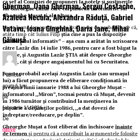
ca șef al Comisiei de propuneri la notele și susținerile
Gherman, Oana Gherman, Sergiu Costache,
lui Gheorghe Lazăr care curpindeau informările lui
Azaleea Necula, Alexandra Răduță, Gabriel
Gheorghe Mușat și ale altora.
Vatavu, Ioana Ginghină, Daria Jane, Mihai
Acest lucru demonstrează cu grad mare de probabilitate că,
atâta timp cât Iulius Filip
știa cine a pus la dispoziție
Găinușă
,,materialul informativ” – așa cum a arătat în scrisoarea
către Lazăr din 14 iulie 1986, pentru care a fost băgat la
izolare, și
Augustin Lazăr ȘTIA atât despre Gheorghe
Mușat, cât și despre angajamentul lui cu Securitatea.
Foarte probabil același Augustin Lazăr (sau urmașul
Publicat
lui) a făcut propunerea de eliberare condiționată în
acum 6 luni
preajma lunii ianuarie 1988 a lui Gheorghe Mușat –
informatorul ,,Miron”, tocmai pentru că Mușat, devenit
pe
în 1986 turnător și contribuind la menținerea în
pușcărie a deținuților politici, ,,a dat dovezi de
februarie 11, 2026
îndreptare/reeducare, pe deplin”.
De
Gheorghe Mușat a fost eliberat din închisoare
înainte
native
de termen
și pentru că a contribuit la argumentele folosite