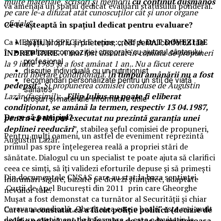
multe materiale, scrisori și memorii
cu conținut dușmănos
va amenaja un spațiu dedicat evaluării statusului ponderal.
pe care le-a difuzat atât cunoscuților cât și unor organe
oficiale
”.
Ce te așteaptă în spațiul dedicat pentru evaluare?
Ca MENȚIUNI SPECIALE reține: ,,
NU A DAT DOVEZI DE
spațiu propriu și prietenos, creat pentru confortul tău
analiza a compoziției corporale cu ajutorul cântarului
ÎNDREPTARE
.
A mai fost discutat în comisia de propuneri
profesional
la 9 iulie 1985 și a fost amânat 1 an.. Nu a făcut cerere
discuție individuală cu un nutriționist
pentru liberare condiționată. Î
n timpul amânării nu a fost
recomandări personalizate pentru un stil de viață
pedepsit
”. Și propunerea comisiei conduse de Augustin
sănătos
Lazăr (facsimil): ,,
Filip Iulius nu poate fi eliberat
broșuri și materiale informative utile
condiționat, se amână la termen, respectiv 13 04.1987,
De ce să participi?
pentru că timpul executat nu prezintă garanția unei
deplinei reeducări
”, stabilea șeful comisiei de propuneri,
Pentru mulți oameni, un astfel de eveniment reprezintă
Augustin Lazăr.
primul pas spre înțelegerea reală a propriei stări de
sănătate. Dialogul cu un specialist te poate ajuta să clarifici
ceea ce simți, să îți validezi eforturile depuse și să primești
Din documentele CNSAS care au stat la baza sentinței
îndrumări sigure, bazate pe dovezi științifice, adaptate
Curții de Apel București din 2011 prin care Gheorghe
nevoilor tale.
Mușat a fost demonstat ca turnător al Securității și chiar
Caravana medicală „Obezitatea este o boală” este mai mult
Curtea
a constatat că a făcut poliție politică (decizie de
decât un eveniment de informare — este o invitație la
poliție politică anulată în calea de atac de prietenoasa