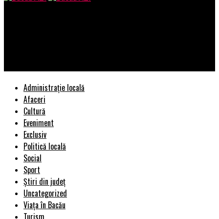
Bacau AZI
Despre infiltratul de la Aiud – Gheorghe Mușat, despre ,,biciul
securității” – Augustin Lazăr și despre amnezia SRI – serviciu
NATO.
Administrație locală
Afaceri
Cultură
Eveniment
Exclusiv
Politică locală
Social
Sport
Știri din județ
Uncategorized
Viața în Bacău
Turism