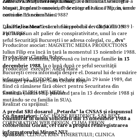
Adrian Pădurețu semnează imaginea filmului. De sunet s-a
către dvs. Numitul Filip Iulius
”.
A comunicat Gheorghe
ocupat Bogdan Ivanovici, de scenografie Anca Miron, iar de
Mușat ,,cum este cunoscut” de către el Iulius Filip, în urma
costume Francisca Vass.
notei din 13 noiembrie 1988?
„În Pielea Mea”
este un film produs de: CB MOTION
Dacă da, înseamnă că cel mai probabil revoluția din 1989 l-
PICTURES.
a prins pe un alt palier de conspirativitate, unul în care
șeful Securității București i se adresa colegial, cu ,,
dvs
”
Producător asociat: MAGNETIC MEDIA PRODUCTIONS
Iulius Filip era încă în țară la momentul 13 noiembrie 1988.
Producător: Claudiu Boboc
El a părăsit România, împreună cu întreaga familie
în 13
decembrie 1988
, la o lună după ce șeful securității
Producător executiv: Adela Mara
București cerea informații despre el. Dosarul lui de urmărire
informativă ,,FODOR” se încheie abia în 29 iunie 1989, dat
Manager producție: Iulia Cezara Roșu
fiind că rămăsese fără obiect pentru Securitatea din
Casting: ELEPHANT MEDIA
România (Iulius Filip părăsind țara în 13 decembrie 1988 și
mutându-se cu familia în SUA).
Realizat cu sprijinul:
A predat SRI dosarul ,,Petarda” la CNSAS și răspunsul
Co-finanțatori:
C&C HOUSE RESIDENCE, S&I BEST
comunicat în urma solicitării din 13 noiembrie 1988 a
CORPORATION WEB DESIGN, CLIMA FREON
colonelului Goran, cel care a propus reînregistrarea
informatorului Miron? NU!.
Sponsori
: CLINICA RMN TINERETULUI; CLINICA