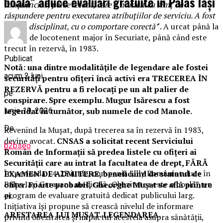
boală” aduce evaluări gratuite în Palas Iași
conștiincios, perseverent, care a muncit cu simț de
răspundere pentru executarea atribuțiilor de serviciu. A fost
serios, disciplinat, cu o comportare corectă’
‘. A urcat până la
gradul de locotenent major în Securiate, până când este
trecut în rezervă, în 1983.
Publicat
Notă: una dintre modalitățile de legendare ale fostei
acum 2 luni
securități pentru ofițeri încă activi era TRECEREA ÎN
REZERVĂ pentru a fi relocați pe un alt palier de
pe
conspirare. Spre exemplu. Mugur Isărescu a fost
legendat în turnător, sub numele de cod Manole.
iunie 19, 2026
De
Revenind la Mușat, după trecerea sa în rezervă în 1983,
devine avocat.
CNSAS a solicitat recent Serviciului
b2bseo
Român de Informații să predea listele cu ofițeri ai
Securității care au intrat la facultatea de drept, FĂRĂ
În perioada 14-23 iunie, compania Lilly România aduce în
EXAMEN DE ADMITERE, beneficiind de statutul de
Palas Iași Caravana medicală „Obezitatea este o boală”, un
ofițer. Foarte probabil, Gheorghe Mușat se află printre
program de evaluare gratuită dedicat publicului larg.
ei.
Inițiativa își propune să crească nivelul de informare
ARESTAREA LUI MUȘAT. LEGENDAREA.
privind obezitatea și impactul acesteia asupra sănătății,