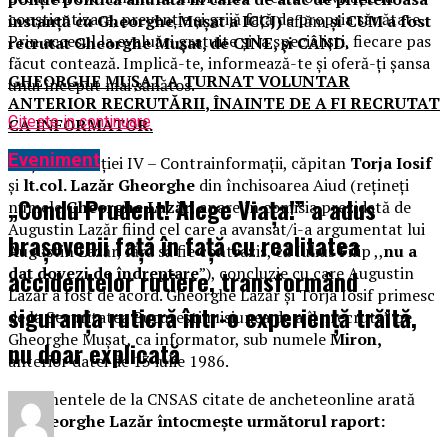
conștientizare, prevenție și grijă față de propria sănătate.
instanță cu Gheorghe Mușat a ICCJ)
aflăm
și CUM a fost
Prin accesul la evaluări gratuite și la specialiști, fiecare pas
recrutat Gheorghe Mușat, de CINE, și CÂND.
făcut contează. Implică-te, informează-te și oferă-ți șansa
GHEORGHE MUȘAT A TURNAT VOLUNTAR
unui început mai sănătos.
ANTERIOR RECRUTĂRII
, ÎNAINTE DE A FI RECRUTAT
Citeste in continuare
CA INFORMATOR.
Eveniment
Ofițerii Direcției IV – Contrainformații, căpitan
Torja Iosif
și
lt.col. Lazăr Gheorghe
din închisoarea Aiud (rețineți
„Condu Prudent! Alege Viața!” a adus
numele
Gheorghe Lazăr
, apare în comisia prezidată de
Augustin Lazăr fiind cel care a avansat/i-a argumentat lui
brașovenii față în față cu realitatea
Augustin Lazăr, fără să fie contrazis, că Iulius Filip ,,
nu a
dat dovezi de îndreptare
”), concluzie cu care Augustin
accidentelor rutiere, transformând
Lazăr a fost de acord. Gheorghe Lazăr și Torja Iosif primesc
siguranța rutieră într-o experiență trăită,
de la Securitatea București misiunea de a îl ,,recruta” pe
Gheorghe Mușat, ca informator, sub numele
Miron,
nu doar explicată
anterior datei de 13 iulie 1986.
Documentele de la CNSAS citate de ancheteonline arată
că
Gheorghe Lazăr întocmește următorul raport: