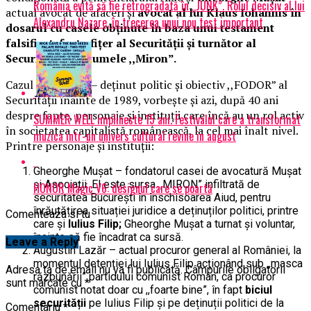
România evită să fie retrogradată în „JUNK”. Rolul decisiv al lui
actual avocat de afaceri și
avocat al lui Klaus Iohannis în
Alexandru Nazare, în trecerea unui nou test important
dosarul cu casele obținute în baza unui testament
falsificat, fost ofițer al Securității și turnător al
Securității sub numele ,,Miron”.
Cazul Iulius Filip – deținut politic și obiectiv ,,FODOR” al
Securității înainte de 1989, vorbește și azi, după 40 ani
despre fapte, personaje și instituții care încă au un rol activ
SUMMER WELL implineste 15 ani. Festivalul care a transformat
în societatea capitalistă românească, la cel mai înalt nivel.
muzica intr-un univers cultural revine in august
Printre personaje și instituții:
Gheorghe Mușat – fondatorul casei de avocatură Mușat
și Asociații. El este sursa ,,MIRON” infiltrată de
HONOR Magic V6: designul care se poartă
securitatea București în înschisoarea Aiud, pentru
înrăutățirea situației juridice a deținuților politici, printre
Comenteaza si tu
care și
Iulius Filip;
Gheorghe Mușat a turnat și voluntar,
înainte să fie încadrat ca sursă.
Leave a Reply
Augustin Lazăr – actual procuror general al României, la
momentul detenției lui Iulius Filip acționând sub ,,masca
Adresa ta de email nu va fi publicată.
Câmpurile obligatorii
răzbunării” partidului comunist Român, ca procuror
sunt marcate cu
*
comunist notat doar cu ,,foarte bine”, în fapt
biciul
securității
pe Iulius Filip și pe deținuții politici de la
Comentariu
*