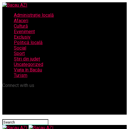
Administrație locală
Afaceri
Cultură
Eveniment
Exclusiv
Politică locală
Social
Sport
Știri din județ
Uncategorized
Viața în Bacău
Turism
Connect with us