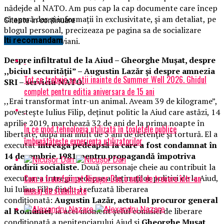
nădejde al NATO. Am pus cap la cap documente care încep
să apară dar și informații în exclusivitate, și am detaliat, pe
Citeste in continuare
blogul personal, precizeaza pe pagina sa de socializare
Radu Teodor Soviani.
Iti recomandam
Despre infiltratul de la Aiud – Gheorghe Mușat, despre
,,biciul securității” – Augustin Lazăr și despre amnezia
Tot ce trebuie sa stii inainte de Summer Well 2026. Ghidul
SRI – serviciu NATO.
complet pentru editia aniversara de 15 ani
,,Erai transformat într-un animal. Aveam 39 de kilograme”,
povestește Iulius Filip, deținut politic la Aiud care astăzi, 14
aprilie 2019, marchează 32 de ani de la prima noapte în
În ce mod tehnologia utilizată în toaletele publice
libertate, după mai mult de 5 ani de detenție și tortură. El a
îmbunătățește experiența utilizatorilor
executat
întreaga pedeapsă la care a fost condamnat în
14 decembrie 1981, pentru propagandă împotriva
orândirii socialiste.
Două personaje cheie au contribuit la
Cum a transformat Nicușor Dan o notă de trecere într-un
executarea întregii pedepse a deținuților politici de la Aiud,
lui Iulius Filip fiindu-i refuzată liberarea
mesaj de stabilitate
condiționată:
Augustin Lazăr, actualul procuror general
al României
, la acel moment șeful comisiei de liberare
condiționată a penitenciarului Aiud și
Gheorghe Mușat