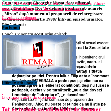
Ce statut a avut Gheorghe Mușat, fost ofițer al
FILM
,
Playtech
,
Happ.ro
,
Cinefilia
,
Daily Magazine
,
Filme-
securității și turnător de deținuți politici sub numele
carti
,
MovieNews
,
The Movienator
,
Munteanu
.
,,Miron” după momentul propunerii de reînregistare,
Citeste in continuare
ca turnător, din martie 1988? Într-un episod următor.
Până atunci:
Parteneri
Concluziv pentru acest prim episod:
Gheorghe Mușat fost ofițer al Securității și actual avocat
al Președintelui Klaus Iohannis,
l-a turnat la Securitate
pe deținutul politic Iulius Filip
Turnătoriile lui Gheorghe Mușat făcute în penitenciarul
Aiud, au fost folosite de
Gheorghe Lazăr, cadru al
Securității și de Augustin Lazăr (președintele
comisiei de propuneri) pentru a înrăutăți situația
deținuților politici. Pentru Iulius Filip asta a însemnat
inspășirea INTEGRALA a pedeapsei, și eliminarea
Ultimile stiri locale
posibilității de a fi eliberat condiționt, deși nu fusese
pedepsit, exclusiv pe turnătorii: ,,nu a dat dovezi
temeinice de îndreptare”, ,,e dușmănos”
Uncategorized
22 de ore inainte
Augustin Lazăr, șeful comisiei de propuneri din
Penitenciarul AIud,
nu poate pretinde că nu îl știe pe
Tot ce trebuie sa stii inainte de Summer
Gheorghe Mușat încă din 1986 (sau chiar mai