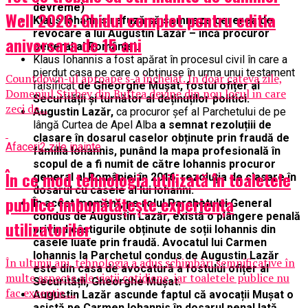
devreme)
Well 2026. Ghidul complet pentru editia
Klaus Iohannis refuză să semneze cererea de
revocare a lui Augustin Lazăr – încă procuror
aniversara de 15 ani
general al României.
Klaus Iohannis a fost apărat în procesul civil în care a
pierdut casa pe care o obținuse în urma unui testament
Countdown-ul aproape s-a incheiat. In doar cateva zile,
falsificat
de Gheorghe Mușat, fostul ofițer al
Domeniul Stirbey din Buftea devine din nou locul in care
Securității și turnător al deținuților politici.
zeci de...
Augustin Lazăr,
ca procuror șef al Parchetului de pe
lângă Curtea de Apel Alba
a semnat rezoluțiii de
clasare în dosarul caselor obținute prin fraudă de
Afaceri
2 zile inainte
familia Iohannis, punând la mapa profesională în
scopul de a fi numit de către Iohannis procuror
În ce mod tehnologia utilizată în toaletele
general al României în 2016, rezoluția de clasare în
dosarul cu casele al lui Iohanni.
publice îmbunătățește experiența
În acest moment, pe rolul Parchetului General
condus de Augustin Lazăr, există o plângere penală
utilizatorilor
privind câștigurile obținute de soții Iohannis din
casele luate prin fraudă. Avocatul lui Carmen
Iohannis la Parchetul condus de Augustin Lazăr
În ultimii ani, tehnologia a adus schimbări semnificative în
este din casa de avocatură a fostului ofițer al
multe aspecte ale vieții cotidiene, iar toaletele publice nu
Securității, Gheorghe Mușat.
fac excepție....
Augustin Lazăr ascunde faptul că avocații Mușat o
asistă pe Carmen Iohannis în dosarul penal.Iată