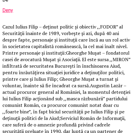
Deny
Cazul Iulius Filip – deținut politic și obiectiv ,,FODOR” al
Securității înainte de 1989, vorbește și azi, după 40 ani
despre fapte, personaje și instituții care încă au un rol activ
în societatea capitalistă românească, la cel mai înalt nivel.
Printre personaje și instituții:Gheorghe Mușat – fondatorul
casei de avocatură Mușat și Asociații. El este sursa ,,MIRON”
infiltrată de securitatea București în înschisoarea Aiud,
pentru înrăutățirea situației juridice a deținuților politici,
printre care și Iulius Filip; Gheorghe Mușat a turnat și
voluntar, înainte să fie încadrat ca sursă.Augustin Lazăr –
actual procuror general al României, la momentul detenției
lui Iulius Filip acționând sub ,,masca răzbunării” partidului
comunist Român, ca procuror comunist notat doar cu
,,foarte bine”, în fapt biciul securității pe Iulius Filip și pe
deținuții politici de la Aiud;Serviciul Român de Informații,
care suferă de o amnezie profundă privind cadrele
securității preluate în 1990, dar luptă ca un partener de