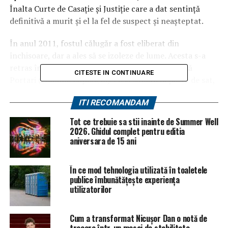
Înalta Curte de Casație și Justiție care a dat sentință
definitivă a murit și el la fel de suspect și neașteptat.
În anul 2011, fostul călugăr a fost eliberat din
închisoare, dar a ales să se izoleze de lume. Acesta s-a
retras într-o casă izolată din localitatea vasluiană
CITESTE IN CONTINUARE
Portari (comuna Zăpodeni). Casa situată departe de sat,
la marginea unei păduri, i-a fost oferită în mod gratuit
ITI RECOMANDAM
de un om de afaceri din zonă, despre care localnicii spun
că Daniel Corogeanu l-ar fi vindecat, înainte de a ajunge
Tot ce trebuie sa stii inainte de Summer Well
în închisoare, în mod miraculos, prin rugăciune, în timp
2026. Ghidul complet pentru editia
aniversara de 15 ani
ce medicii nu i-ar fi acordat nicio şansă, potrivit
adevarul.ro.
În ce mod tehnologia utilizată în toaletele
Vezi și
Drama ascunsă a lui Cristi Chivu! Boala care
publice îmbunătățește experiența
l-a schimbat complet. Cu ce se ocupă astăzi fostul
utilizatorilor
căpitan al naționalei de fotbal
Cum a transformat Nicușor Dan o notă de
ARTICOLE PE ACEIASI TEMA:
PRIMA