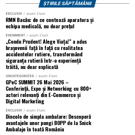
ȘTIRILE SĂPTĂMÂNII
Caravana
„În pielea mea”
ajunge la
Cinema City
Sursa articol:
BVON.ro
Shopping City Ploiești, pe 18 februarie,
de la 18:30, la
EXCLUSIV
acum 2 luni
RMN Bacău: de ce contează aparatura și
proiecția specială introdusă de regizorul
Paul Decu
,
echipa medicală, nu doar prețul
alături de actorii
Ioana State, Vlad și Oana Gherman,
Azaleea Necula și Gabriel Vatavu.
EVENIMENT
acum 2 luni
„Condu Prudent! Alege Viața!” a adus
brașovenii față în față cu realitatea
O comedie actuală și spumoasă, filmul
„În pielea
accidentelor rutiere, transformând
mea”
este distribuit de T.R.I.B.E. Films.
siguranța rutieră într-o experiență
trăită, nu doar explicată
TRAILER:
https://bit.ly/InPieleaMea
Site oficial:
inpieleamea.ro
UNCATEGORIZED
acum 3 luni
GPeC SUMMIT 26 Mai 2026 –
Conferință, Expo și Networking cu 800+
Mai multe detalii, imagini de la filmări, fragmente din
actori relevanți din E-Commerce și
film, declarații din partea actorilor și informații despre
Digital Marketing
concursuri sunt disponibile pe paginile social media ale
filmului de
Facebook
,
Instagram
,
TikTok
.
EXCLUSIV
acum 3 luni
Dincolo de simpla ambalare: Descoperă
avantajele unor pungi BOPP de la Snick
Adrian Pădurețu semnează imaginea filmului. De sunet
Ambalaje în toată România
s-a ocupat Bogdan Ivanovici, de scenografie Anca