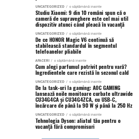
City Iulius Mall Suceava, de la 18:30
, spectatorii sunt
educație, prevenție și implicarea activă a comunității.
UNCATEGORIZED
o săptămână inainte
invitați la film alături de regizorul
Paul Decu
și de
Studiu Xiaomi: 9 din 10 români spun că o
Proiectul a fost organizat cu sprijinul partenerilor și
actorii
Sergiu Costache, Vlad si Oana Gherman,
cameră de supraveghere este cel mai util
sponsorilor: Allianz Țiriac, Accenture, Coresi, Autoliv,
Alexandra Răduță.
dispozitiv atunci când pleacă în vacanță
Academia Titi Aur, ISU, IPJ, IJJ, Pro Rally Racing Team
UNCATEGORIZED
o săptămână inainte
Cineplexx Băneasa Shopping City
(ERA), OC Racing Team, LS Driving Academy, Siguranța
De ce HONOR Magic V6 continuă să
București
găzduiește o proiecție specială în prezența
stabilească standardul în segmentul
Auto Copii, Lifetime Events, Ugly Bikers, Oaki, Crust
telefoanelor pliabile
întregii echipe pe
15 februarie, de la 17:30.
Focacceria și Panoramic.
AFACERI
o săptămână inainte
În
Craiova
, regizorul
Paul Decu
și actorii
Sergiu
Cum alegi parfumul potrivit pentru vară?
Despre Rotaract
Ingredientele care rezistă în sezonul cald
Costache, Azaleea Necula și Oana Gherman
vor
ajunge la cinematograful
Inspire VIP Electroputere
Rotaract este o organizație internațională dedicată
UNCATEGORIZED
o săptămână inainte
De la task-uri la gaming: AOC GAMING
Mall pe 16 februarie de la ora 18:00
.
tinerilor cu vârste de peste 18 ani, care dezvoltă
lansează noile monitoare curbate ultrawide
proiecte de voluntariat, educație, leadership și implicare
CU34G4CA și CU34G4ZCA, cu USB-C,
Actorii
Vlad Gherman, Oana Gherman și Ioana
comunitară. Parte a familiei Rotary International,
încărcare de până la 90 W și până la 250 Hz
Ginghină
vin la întâlnirea cu publicul din
Cinema City
Rotaract reunește tineri profesioniști și studenți care își
UNCATEGORIZED
o săptămână inainte
Vivo! Pitești pe 17 februarie, de la 18:30
și vor
propun să genereze schimbări pozitive în comunitățile
Tehnologia Dyson: aliatul tău pentru o
participa la o discuție după proiecție, alături de
vacanță fără compromisuri
din care fac parte, prin inițiative sociale, educaționale,
regizorul
Paul Decu.
culturale și civice.