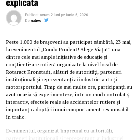
explicată
Publicat
acum 2 luni
pe
iunie 6, 2026
De
native
Peste 1.000 de brașoveni au participat sâmbătă, 23 mai,
la evenimentul „Condu Prudent! Alege Viața!”, una
dintre cele mai ample inițiative de educație și
conștientizare rutieră organizate la nivel local de
Rotaract Kronstadt, alături de autorități, parteneri
instituționali și reprezentanți ai industriei auto și
Cum știu dacă am obezitate? Rolul IMC și al
motorsportului. Timp de mai multe ore, participanții au
evaluării medicale
avut ocazia să experimenteze, într-un mod controlat și
interactiv, efectele reale ale accidentelor rutiere și
Deși Indicele de Masă Corporală (IMC) este utilizat
importanța adoptării unui comportament responsabil
frecvent pentru clasificarea
în trafic.
obezității, acest indicator nu spune întreaga poveste.
Evenimentul, organizat împreună cu autorități,
Medicul poate lua în considerare raportul talie–
parteneri instituționali și reprezentanți ai industriei
înălțime, impactul asupra sănătății, calitatea vieții,