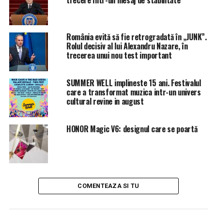
trecere într-un mesaj de stabilitate
URMATORUL
Sora lui Mircea Badea intră în politcă?! Ce job are
aceasta acum și unde a lucrat înainte – BacauAZI |
România evită să fie retrogradată în „JUNK”.
Rolul decisiv al lui Alexandru Nazare, în
NU RATATI
trecerea unui nou test important
Celebrul scriitor care și-a început viața ca o fetiță și a
sfârșit-o ca un macho depresiv! Povestea neștiută a
celui pe care toți l-am citit |
SUMMER WELL implineste 15 ani. Festivalul
care a transformat muzica intr-un univers
cultural revine in august
HONOR Magic V6: designul care se poartă
COMENTEAZA SI TU