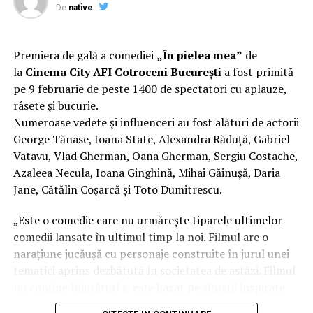
De
native
potrivită.
Aici poți găsi un medic specialist din zona ta
.
impactul deciziilor luate în trafic.
Discuția cu un medic este cu atât mai importantă cu cât,
Comunitatea și colaborarea
Premiera de gală a comediei
„În pielea mea”
de
potrivit studiului Ipsos, doar 20% dintre respondenții
la
Cinema City AFI Cotroceni București
a fost primită
dintre instituții fac diferența
care trăiesc cu obezitate în România se declară
pe 9 februarie de peste 1400 de spectatori cu aplauze,
îngrijorați de starea lor de sănătate din prezent, cu mai
râsete și bucurie.
Unul dintre cele mai importante elemente ale
mult de 20 de puncte procentuale sub media globală.
Numeroase vedete și influenceri au fost alături de actorii
evenimentului a fost colaborarea dintre voluntari,
George Tănase, Ioana State, Alexandra Răduță, Gabriel
autorități și partenerii implicați în proiect. Participanții
Vatavu, Vlad Gherman, Oana Gherman, Sergiu Costache,
au avut acces la demonstrații realizate de reprezentanții
Azaleea Necula, Ioana Ginghină, Mihai Găinușă, Daria
ISU Brașov, experiențe VR care simulează efectele
Jane, Cătălin Coșarcă și Toto Dumitrescu.
consumului de alcool și ale distragerii atenției la volan,
sesiuni dedicate siguranței copiilor în mașină și expoziții
„Este o comedie care nu urmărește tiparele ultimelor
de automobile de competiție.
comedii lansate în ultimul timp la noi. Filmul are o
narațiune jucăușă cu personaje construite în jurul unei
„Succesul acestui eveniment a fost posibil datorită unei
tematici aprins dezbătută în societatea de astăzi. Filmul
colaborări solide între voluntari, autorități și parteneri
nu conține înjurături și este bazat pe situații inspirate
privați. Suntem recunoscători instituțiilor locale – IPJ,
din viața reală.”, spune regizorul Paul Decu.
ISU și Inspectoratului de Jandarmerie Brașov – precum