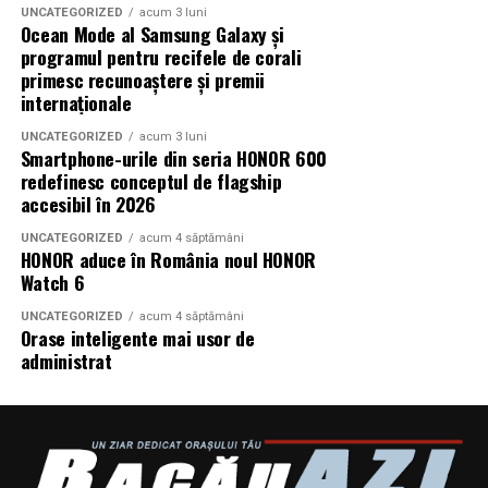
Miron, iar de costume Francisca Vass.
UNCATEGORIZED
acum 3 luni
Ocean Mode al Samsung Galaxy și
programul pentru recifele de corali
„În Pielea Mea”
este un film produs de: CB MOTION
primesc recunoaștere și premii
PICTURES.
internaționale
Producător asociat: MAGNETIC MEDIA PRODUCTIONS
UNCATEGORIZED
acum 3 luni
Smartphone-urile din seria HONOR 600
redefinesc conceptul de flagship
Producător: Claudiu Boboc
accesibil în 2026
Producător executiv: Adela Mara
UNCATEGORIZED
acum 4 săptămâni
HONOR aduce în România noul HONOR
Manager producție: Iulia Cezara Roșu
Watch 6
UNCATEGORIZED
acum 4 săptămâni
Casting: ELEPHANT MEDIA
Orase inteligente mai usor de
administrat
Realizat cu sprijinul:
Co-finanțatori:
C&C HOUSE RESIDENCE, S&I BEST
CORPORATION WEB DESIGN, CLIMA FREON