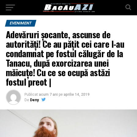
EVENIMENT
Adevăruri șocante, ascunse de
autorități! Ce au pățit cei care l-au
condamnat pe fostul călugăr de la
Tanacu, după exorcizarea unei
măicuțe! Cu ce se ocupă astăzi
fostul preot |
Publicat
acum 7 ani
pe
aprilie 14, 2019
De
Deny