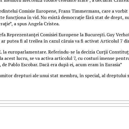
reședintelui Comisie Europene, Frans Timmermans, care a vorbit
te funcționa în vid. Nu există democrație fără stat de drept, n
ație”, a spus Angela Cristea.
 șefa Reprezentanței Comisiei Europene la București. Guy Verho
r putea fi al treilea în cazul căruia va fi activat Articolul 7 
 la europarlamentare. Referindu-se la decizia Curţii Constituţ
 la acest lucru, se va activa articolul 7, cu costuri imense pen
ă, de Pablo Escobar. Dacă era după ei, acum eram în Eurasia”
mitor drepturi ale unui stat membru, în special, al dreptului 