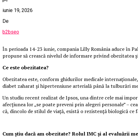
iunie 19, 2026
De
b2bseo
În perioada 14-23 iunie, compania Lilly România aduce în Pala
propune să crească nivelul de informare privind obezitatea și i
Ce este obezitatea?
Obezitatea este, conform ghidurilor medicale internaționale, 
diabet zaharat și hipertensiune arterială până la tulburări m
Un studiu recent realizat de Ipsos, una dintre cele mai impo
afecțiunea lor „se poate preveni prin alegeri personale” – cea
că, dincolo de stilul de viață, există o rezistență biologică ce f
Cum știu dacă am obezitate? Rolul IMC și al evaluării m