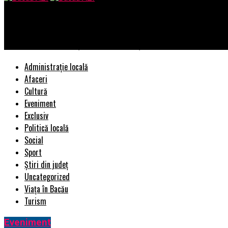
Bacau AZI
Dragnea, în stare de șoc! Ce îi pregătește CE. Lovitură fulger 
Administrație locală
Afaceri
Cultură
Eveniment
Exclusiv
Politică locală
Social
Sport
Știri din județ
Uncategorized
Viața în Bacău
Turism
Eveniment