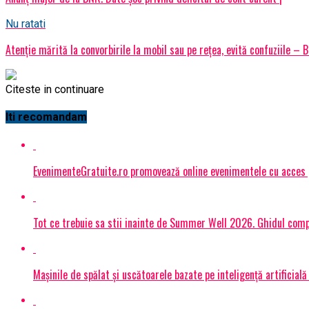
Nu ratati
Atenţie mărită la convorbirile la mobil sau pe reţea, evită confuziile – 
Citeste in continuare
Iti recomandam
EvenimenteGratuite.ro promovează online evenimentele cu acces
Tot ce trebuie sa stii inainte de Summer Well 2026. Ghidul compl
Mașinile de spălat și uscătoarele bazate pe inteligență artificială