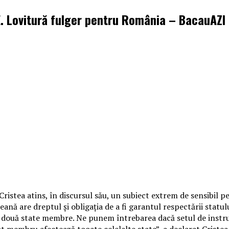
E. Lovitură fulger pentru România – BacauAZI 
istea atins, în discursul său, un subiect extrem de sensibil p
nă are dreptul și obligația de a fi garantul respectării statul
 două state membre. Ne punem întrebarea dacă setul de instru
t membru afectează tooate celelalte state”, a declarat Cristea