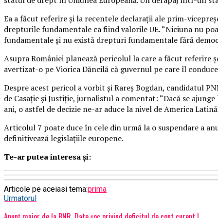
Ea a făcut referire și la recentele declarații ale prim-vicep
drepturile fundamentale ca fiind valorile UE. “Niciuna nu poa
fundamentale și nu există drepturi fundamentale fără democr
Asupra României planează pericolul la care a făcut referire
avertizat-o pe Viorica Dăncilă că guvernul pe care îl conduce a
Despre acest pericol a vorbit și Rareș Bogdan, candidatul PNL
de Casaţie şi Justiţie, jurnalistul a comentat: “Dacă se ajunge
ani, o astfel de decizie ne-ar aduce la nivel de America Latin
Articolul 7 poate duce în cele din urmă la o suspendare a anu
definitivează legislaţiile europene.
Te-ar putea interesa și:
Articole pe aceiasi tema:
prima
Urmatorul
Anunț major de la BNR. Date șoc privind deficitul de cont curent |