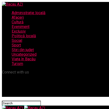
Administrație locală
Afaceri
Cultură
Eveniment
Exclusiv
Politică locală
Social
Sport
Știri din județ
Uncategorized
Viața în Bacău
Turism
Connect with us