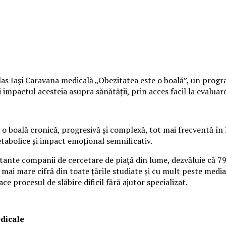
s Iași Caravana medicală „Obezitatea este o boală”, un program 
mpactul acesteia asupra sănătății, prin acces facil la evaluare 
o boală cronică, progresivă și complexă, tot mai frecventă în 
etabolice și impact emoțional semnificativ.
rtante companii de cercetare de piață din lume, dezvăluie că 7
 mai mare cifră din toate țările studiate și cu mult peste media
ace procesul de slăbire dificil fără ajutor specializat.
edicale