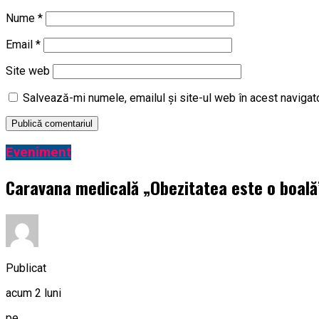
Nume
*
Email
*
Site web
Salvează-mi numele, emailul și site-ul web în acest navigat
Eveniment
Caravana medicală „Obezitatea este o boală” 
Publicat
acum 2 luni
pe