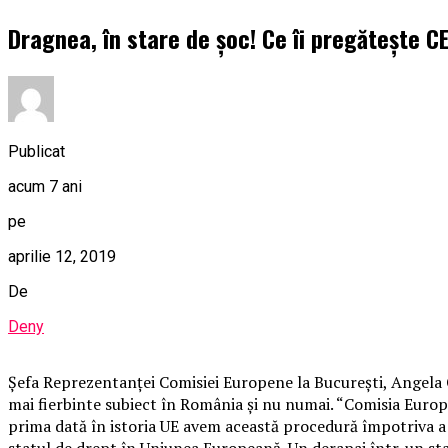
Dragnea, în stare de șoc! Ce îi pregătește C
Publicat
acum 7 ani
pe
aprilie 12, 2019
De
Deny
Șefa Reprezentanței Comisiei Europene la București, Angela Cr
mai fierbinte subiect în România și nu numai. “Comisia Europea
prima dată în istoria UE avem această procedură împotriva a
statul de drept în Uniunea Europeană. Un derapaj într-un sta