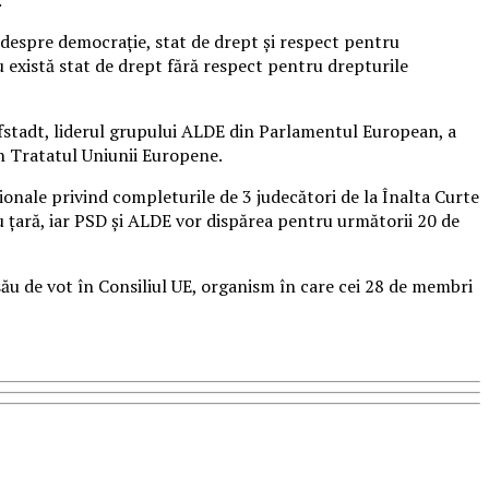
 despre democrație, stat de drept și respect pentru
u există stat de drept fără respect pentru drepturile
fstadt, liderul grupului ALDE din Parlamentul European, a
din Tratatul Uniunii Europene.
ionale privind completurile de 3 judecători de la Înalta Curte
tru ţară, iar PSD şi ALDE vor dispărea pentru următorii 20 de
său de vot în Consiliul UE, organism în care cei 28 de membri