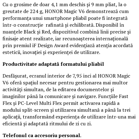
Cu o grosime de doar 4,1 mm deschis și 9 mm pliat, la o
greutate de 224 g, HONOR Magic V6 demonstrează cum
performanța unui smartphone pliabil poate fi integrată
într-o construcție rafinată și echilibrată. Disponibil în
nuanțele Black și Red, dispozitivul combină linii precise și
finisaje atent realizate, iar recunoașterea internațională
prin premiul iF Design Award evidențiază atenția acordată
esteticii, inovației și experienței de utilizare.
Productivitate adaptată formatului pliabil
Desfășurat, ecranul interior de 7,95 inci al HONOR Magic
V6 oferă spațiul necesar pentru gestionarea mai multor
activități simultan, de la editarea documentelor și
imaginilor până la comunicare și navigare. Funcțiile Fast
Flex și PC-Level Multi Flex permit activarea rapidă a
modului split-screen și utilizarea simultană a până la trei
aplicații, transformând experiența de utilizare într-una mai
eficientă și adaptată ritmului de zi cu zi.
Telefonul ca accesoriu personal.