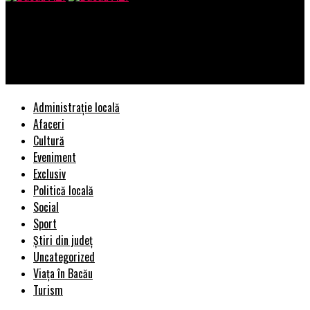
Bacau AZI
Utilajele Caterpillar rescriu regulile de pe șantier „Rewrite the
Rules”
Administrație locală
Afaceri
Cultură
Eveniment
Exclusiv
Politică locală
Social
Sport
Știri din județ
Uncategorized
Viața în Bacău
Turism