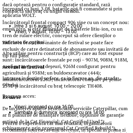
dacă optează pentru o configurație standard, rază
Incepand cu luni, 3.08, batarile pot fi comandate si prin
compactă sau braț cu unghi variabil.
aplicatia WOLT.
Încărcătorul frontal compact 906 vine cu un concept nou:
Intre 3 si 6 august: 10:00 – 20:00
emisii zero, și este alimentat de o baterie litiu-ion, cu un
Vineri, 7 august: 10:00 – 13:00
tren de rulare electric, conceput să ofere clienților o
varietate de opțiuni.
Ridicarea bratarilor inainte de festival se poate face
exclusiv de catre detinatorii de abonamente sau invitatii de
Alte utilaje pentru construcții (BCP) care au fost expuse
tip full pass.
sunt: încărcătoarele frontale pe roți – 907M, 908M, 918M,
configurate pentru deșeuri, 926M configurat pentru
Accesul i
n festival
agricultură și 938M; un buldoexcavator (444);
Intrarea in festival se face, ca in fiecare an, din strada
miniîncărcătorul 226D; încărcătorul compact pe șenile
Oltului.
259D și încărcătorul cu braț telescopic TH408.
Program acces:
Resurse
Vineri: incepand cu ora 16:00
De un interes aparte beneficiază serviciile Caterpillar, cum
Sambata si duminica: incepand cu ora 14:00
ar fi planurile de finanțare flexibile; opțiunile de garanție
extinsă de la Cat Financial; Cat Certified Used
*)
;
Pentru o experienta cat mai relaxata, organizatorii
echipamente prin programul Cat Certified Rebuild *),
recomanda sosirea cat mai devreme, in special in prima zi