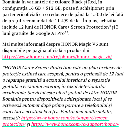
România în variantele de culoare Black și Red, în
configurația 16 GB + 512 GB, poate fi achiziționat prin
partenerii oficiali cu o reducere de până la 1.500 de lei față
de prețul recomandat de 11.499 de lei. În plus, achiziția
include 12 luni de HONOR Care+ Screen Protection* și 3
luni gratuite de Google AI Pro**.
Mai multe informații despre HONOR Magic V6 sunt
disponibile pe pagina oficială a produsului:
https://www.honor.com/ro/phones/honor-magic-v6/
*HONOR Care+ Screen Protection este un plan exclusiv de
protecție extinsă care acoperă, pentru o perioadă de 12 luni,
o reparație gratuită a ecranului interior și o reparație
gratuită a ecranului exterior, în cazul deteriorărilor
accidentale. Serviciul este oferit gratuit de către HONOR
România pentru dispozitivele achiziționate local și se
activează automat după prima pornire a telefonului și
conectarea acestuia la rețea. Pentru mai multe detalii,
accesați:
https://www.honor.com/ro/support/screen-
protection/
și
https://www.honor.com/ro/support/honor-