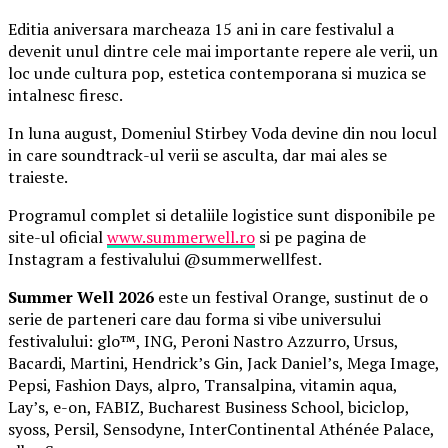
Editia aniversara marcheaza 15 ani in care festivalul a
devenit unul dintre cele mai importante repere ale verii, un
loc unde cultura pop, estetica contemporana si muzica se
intalnesc firesc.
In luna august, Domeniul Stirbey Voda devine din nou locul
in care soundtrack-ul verii se asculta, dar mai ales se
traieste.
Programul complet si detaliile logistice sunt disponibile pe
site-ul oficial
www.summerwell.ro
si pe pagina de
Instagram a festivalului @summerwellfest.
Summer Well 2026
este un festival Orange, sustinut de o
serie de parteneri care dau forma si vibe universului
festivalului: glo™, ING, Peroni Nastro Azzurro, Ursus,
Bacardi, Martini, Hendrick’s Gin, Jack Daniel’s, Mega Image,
Pepsi, Fashion Days, alpro, Transalpina, vitamin aqua,
Lay’s, e-on, FABIZ, Bucharest Business School, biciclop,
syoss, Persil, Sensodyne, InterContinental Athénée Palace,