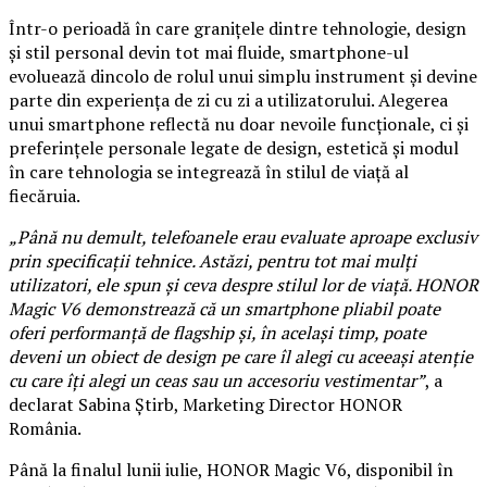
Într-o perioadă în care granițele dintre tehnologie, design
și stil personal devin tot mai fluide, smartphone-ul
evoluează dincolo de rolul unui simplu instrument și devine
parte din experiența de zi cu zi a utilizatorului. Alegerea
unui smartphone reflectă nu doar nevoile funcționale, ci și
preferințele personale legate de design, estetică și modul
în care tehnologia se integrează în stilul de viață al
fiecăruia.
„Până nu demult, telefoanele erau evaluate aproape exclusiv
prin specificații tehnice. Astăzi, pentru tot mai mulți
utilizatori, ele spun și ceva despre stilul lor de viață. HONOR
Magic V6 demonstrează că un smartphone pliabil poate
oferi performanță de flagship și, în același timp, poate
deveni un obiect de design pe care îl alegi cu aceeași atenție
cu care îți alegi un ceas sau un accesoriu vestimentar”
, a
declarat Sabina Știrb, Marketing Director HONOR
România.
Până la finalul lunii iulie, HONOR Magic V6, disponibil în