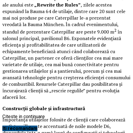
ale anului este
„Rewrite the Rules”
, zilele acestea
expunând la Bauma 64 de utilaje, dintre care 20 sunt cele
mai noi produse pe care Caterpillar le-a prezentat
vreodată la Bauma München. În cadrul evenimentului,
2
standul de prezentare Caterpillar are peste 9.000 m
în
salonul principal, pavilionul B6. Exponatele evidențiază
eficiența și profitabilitatea de care utilizatorii de
echipamente beneficiază atunci când colaborează cu
Caterpillar, un partener ce oferă clienților cea mai mare
varietate de utilaje, cea mai bună conectivitate pentru
gestionarea utilajelor și a șantierului, precum și cea mai
avansată tehnologie pentru creșterea eficienței consumului
de combustibil. Resursele Caterpillar dau posibilitatea și
încurajează clienții să „rescrie regulile” pentru evoluția
afacerii lor.
Construcții globale și infrastructură
Citeste in continuare
Importanța utilajelor folosite de clienții care colaborează
cu Caterpillar este accentuată de noile modele D6,
Iti recomandam
disponibile într-o gamă largă de configurații și tehnologii