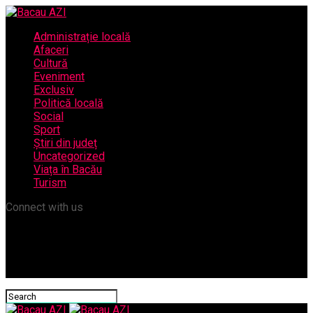
Administrație locală
Afaceri
Cultură
Eveniment
Exclusiv
Politică locală
Social
Sport
Știri din județ
Uncategorized
Viața în Bacău
Turism
Connect with us