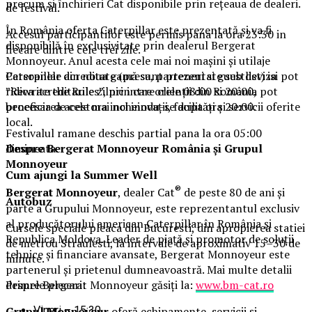
precum și închirieri Cat disponibile prin rețeaua de dealeri.
de festival.
În România oferta Caterpillar este prezentată și va fi
Accesul participantilor este permis pana la ora 23:30 in
disponibilă în exclusivitate prin dealerul Bergerat
fiecare dintre cele trei zile.
Monnoyeur. Anul acesta cele mai noi mașini și utilaje
Persoanele acreditate (presa, parteneri si guestlist) isi pot
Caterpillar din noua gamă sunt prezentate sub deviza
ridica acreditarile zilnic intre orele 08:00 si 20:00,
”Rewrite the Rules”, prin care clienții din România pot
procesarea acestora incheindu-se dupa ora 20:00.
beneficia de cele mai noi inovații, facilități și servicii oferite
local.
Festivalul ramane deschis partial pana la ora 05:00
dimineata.
Despre Bergerat Monnoyeur România și Grupul
Monnoyeur
Cum ajungi la Summer Well
®
Bergerat Monnoyeur
, dealer Cat
de peste 80 de ani și
Autobuz
parte a Grupului Monnoyeur, este reprezentantul exclusiv
al producătorului american Caterpillar în România și
Cursele speciale pleaca din Bucuresti, din apropierea statiei
Republica Moldova. Leader de piață și promotor de soluții
de metrou Straulesti, la intervale de aproximativ 15–30 de
tehnice și financiare avansate, Bergerat Monnoyeur este
minute.
partenerul și prietenul dumneavoastră. Mai multe detalii
Primele plecari:
despre Bergerat Monnoyeur găsiți la:
www.bm-cat.ro
Vineri – 15:30
Grupul Monnoyeur
oferă echipamente, servicii și