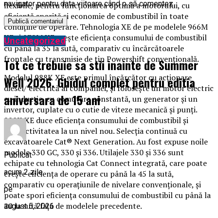
navigator pentru data viitoare când o să comentez.
flexibile, pentru funcționarea optimă a motorului, cu
eficiență sporită și economie de combustibil în toate
condițiile de operare. Tehnologia XE de pe modelele 966M
XE și 972M XE crește eficiența consumului de combustibil
Uncategorized
cu până la 35 la sută, comparativ cu încărcătoarele
frontale cu transmisie de tip Powershift convențională.
Tot ce trebuie sa stii inainte de Summer
Modelul 988K XE este primul încărcător cu acționare
Well 2026. Ghidul complet pentru editia
diesel/ electrică al companiei, și folosește un motor electric
aniversara de 15 ani
cu inducție, cu comutare constantă, un generator și un
invertor, cuplate cu o cutie de viteze mecanică și punți.
988K XE duce eficiența consumului de combustibil și
productivitatea la un nivel nou. Selecția continuă cu
excavatoarele Cat® Next Generation. Au fost expuse noile
modele 330 GC, 330 și 336. Utilajele 330 și 336 sunt
Publicat
echipate cu tehnologia Cat Connect integrată, care poate
acum 2 zile
crește eficiența de operare cu până la 45 la sută,
comparativ cu operațiunile de nivelare convenționale, și
pe
poate spori eficiența consumului de combustibil cu până la
20 la sută față de modelele precedente.
august 5, 2026