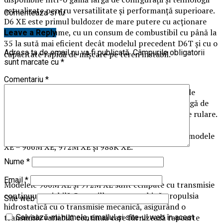
actualizate pentru versatilitate și performanță superioare.
Comenteaza si tu
D6 XE este primul buldozer de mare putere cu acționare
electrică din lume, cu un consum de combustibil cu până la
Leave a Reply
35 la sută mai eficient decât modelul precedent D6T și cu o
Adresa ta de email nu va fi publicată.
Câmpurile obligatorii
capacitate rapidă de mișcare pe teren instabil.
sunt marcate cu
*
Comentariu
*
O altă alegere de succes sunt încărcătoarele frontale
marca Caterpillar – oferind clienților o varietate largă de
mărimi, dar și mai multe modele pentru trenurile de rulare.
Sunt expuse modelele 950 GC, 950M, 962M pentru
manipularea deșeurilor, 986K și 992K, și mai multe modele
XE – 966M XE, 972M XE și 988K XE.
Nume
*
Email
*
Modelele 966M XE și 972M XE sunt echipate cu transmisie
continuu-variabilă Caterpillar care combină propulsia
Site web
hidrostatică cu o transmisie mecanică, asigurând o
transmisie variabilă continuă care furnizează rapoarte
Salvează-mi numele, emailul și site-ul web în acest