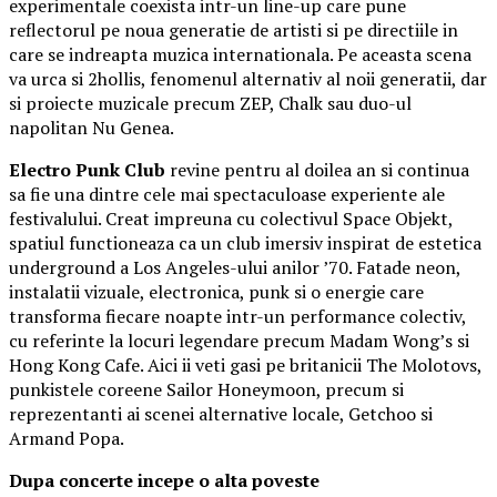
experimentale coexista intr-un line-up care pune
reflectorul pe noua generatie de artisti si pe directiile in
care se indreapta muzica internationala. Pe aceasta scena
va urca si 2hollis, fenomenul alternativ al noii generatii, dar
si proiecte muzicale precum ZEP, Chalk sau duo-ul
napolitan Nu Genea.
Electro Punk Club
revine pentru al doilea an si continua
sa fie una dintre cele mai spectaculoase experiente ale
festivalului. Creat impreuna cu colectivul Space Objekt,
spatiul functioneaza ca un club imersiv inspirat de estetica
underground a Los Angeles-ului anilor ’70. Fatade neon,
instalatii vizuale, electronica, punk si o energie care
transforma fiecare noapte intr-un performance colectiv,
cu referinte la locuri legendare precum Madam Wong’s si
Hong Kong Cafe. Aici ii veti gasi pe britanicii The Molotovs,
punkistele coreene Sailor Honeymoon, precum si
reprezentanti ai scenei alternative locale, Getchoo si
Armand Popa.
Dupa concerte incepe o alta poveste