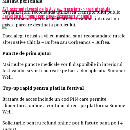
Masina
personal
a
AVI, asistentul vocal de la Allview, trece într-o nouă etapă de
Organizatorii recomanda utilizarea transportului public
dezvoltare Comenzi complexe-răspunsuri eficiente
sau a curselor speciale dedicate festivalului, intrucat nu
exista parcare destinata publicului.
Daca alegi totusi sa vii cu masina, sunt recomandate rutele
alternative Chitila – Buftea sau Corbeanca – Buftea.
Puncte de prim ajutor
Mai multe puncte medicale vor fi disponibile in interiorul
festivalului si vor fi marcate pe harta din aplicatia Summer
Well.
Top-up rapid pentru plati i
n festival
Bratara de acces include un cod PIN care permite
alimentarea online a contului, direct pe platforma Summer
Well.
Solicitarile pentru refund online pot fi facute pana pe 14
august.