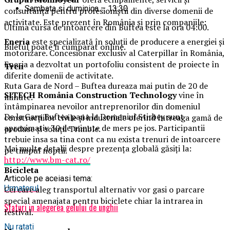
Sambata si duminica – 13:30
consultanță pentru profesioniștii din diverse domenii de
activitate. Este prezent în România și prin companiile:
Ultima cursa de intoarcere din Buftea este la ora 04:00.
Eneria
este specializată în soluţii de producere a energiei şi
Biletul poate fi cumparat online.
motorizare. Concesionar exclusiv al Caterpillar în România,
Eneria a dezvoltat un portofoliu consistent de proiecte în
Tren
diferite domenii de activitate.
Ruta Gara de Nord – Buftea dureaza mai putin de 20 de
SITECH România Construction Technology
vine în
minute.
întâmpinarea nevoilor antreprenorilor din domeniul
De la Gara Buftea pana la Domeniul Stirbey sunt
construcţiilor civile şi industriale oferind întreaga gamă de
aproximativ 30 de minute de mers pe jos. Participantii
produse și soluții Trimble.
trebuie insa sa tina cont ca nu exista trenuri de intoarcere
Mai multe detalii despre prezența globală găsiți la:
pe timpul noptii.
http://www.bm-cat.ro/
Biciclet
a
Articole pe aceiasi tema:
Urmatorul
Cei care aleg transportul alternativ vor gasi o parcare
special amenajata pentru biciclete chiar la intrarea in
Sfaturi in alegerea gelului de unghii
festival.
Nu ratati