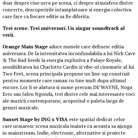
doar despre cine urca pe scena, ci despre atmosfera dintre
concerte, descoperirile intamplatoare si energia colectiva
care face ca fiecare editie sa fie diferita.
Trei scene. Trei universuri. Un singur soundtrack al
verii.
Orange Main Stage
aduce numele care definesc editia
aniversara. De la intensitatea inconfundabila a lui Nick Cave
& The Bad Seeds la energia exploziva a Palaye Royale,
sensibilitatea lui Charlotte Cardin si vibe-ul cinematic al lui
Two Feet, scena principala propune un line-up construit
pentru momente care raman cu tine mult dupa ultimul
encore. Lor li se alatura si nume precum DE’WAYNE, Noga
Erez sau Jalen Ngonda, trei dintre cele mai interesante voci
ale muzicii contemporane, acoperind o paleta larga de
genuri muzicale.
Sunset Stage by ING x VISA
este spatiul dedicat celor
care urmaresc scena muzicala inainte ca aceasta sa ajunga
in mainstream. Indie, electronic, alternative si proiecte