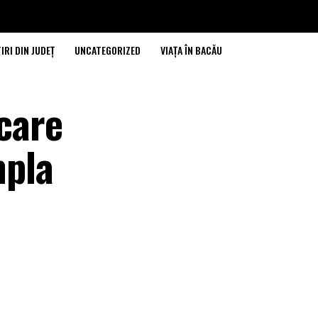
IRI DIN JUDEȚ
UNCATEGORIZED
VIAȚA ÎN BACĂU
 care
mpla