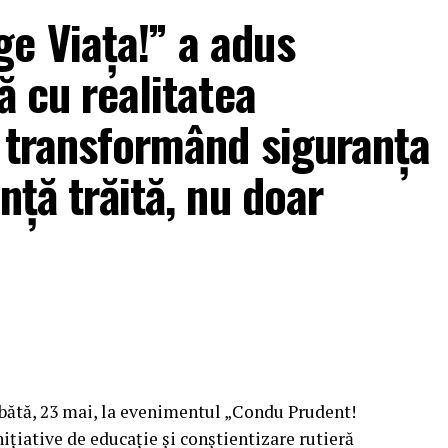
e Viața!” a adus
ă cu realitatea
, transformând siguranța
nță trăită, nu doar
mbătă, 23 mai, la evenimentul „Condu Prudent!
ițiative de educație și conștientizare rutieră