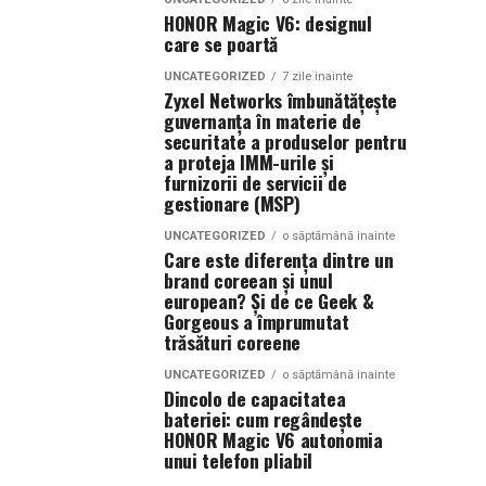
HONOR Magic V6: designul
care se poartă
UNCATEGORIZED
7 zile inainte
Zyxel Networks îmbunătățește
guvernanța în materie de
securitate a produselor pentru
a proteja IMM-urile și
furnizorii de servicii de
gestionare (MSP)
UNCATEGORIZED
o săptămână inainte
Care este diferența dintre un
brand coreean și unul
european? Și de ce Geek &
Gorgeous a împrumutat
trăsături coreene
UNCATEGORIZED
o săptămână inainte
Dincolo de capacitatea
bateriei: cum regândește
HONOR Magic V6 autonomia
unui telefon pliabil