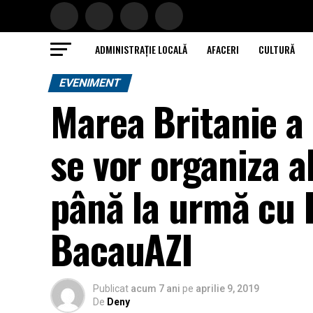
ADMINISTRAȚIE LOCALĂ
AFACERI
CULTURĂ
EVENIMENT
Marea Britanie a 
se vor organiza a
până la urmă cu B
BacauAZI
Publicat
acum 7 ani
pe
aprilie 9, 2019
De
Deny