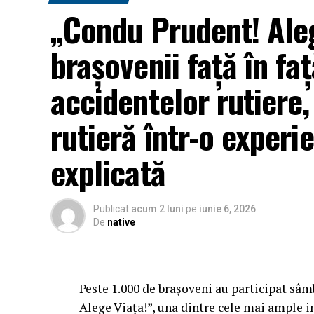
„Condu Prudent! Aleg
brașovenii față în faț
accidentelor rutiere
rutieră într-o experie
explicată
Publicat
acum 2 luni
pe
iunie 6, 2026
De
native
Peste 1.000 de brașoveni au participat sâ
Alege Viața!”, una dintre cele mai ample in