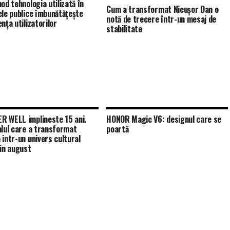
od tehnologia utilizată în
Cum a transformat Nicușor Dan o
ele publice îmbunătățește
notă de trecere într-un mesaj de
nța utilizatorilor
stabilitate
 WELL implineste 15 ani.
HONOR Magic V6: designul care se
alul care a transformat
poartă
 intr-un univers cultural
 in august