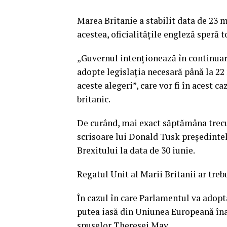
Marea Britanie a stabilit data de 23 
acestea, oficialitățile engleză speră t
„Guvernul intenţionează în continuar
adopte legislaţia necesară până la 22
aceste alegeri”, care vor fi în acest c
britanic.
De curând, mai exact săptămâna trecu
scrisoare lui Donald Tusk președinte
Brexitului la data de 30 iunie.
Regatul Unit al Marii Britanii ar treb
În cazul în care Parlamentul va adopt
putea iasă din Uniunea Europeană îna
spuselor Theresei May.