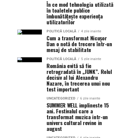
În ce mod tehnologia utilizată
în toaletele publice
îmbunătățește experiența
utilizatorilor
POLITICĂ LOCALĂ
4 zile inainte
Cum a transformat Nicușor
Dan o notă de trecere într-un
mesaj de stabilitate
POLITICĂ LOCALĂ
5 zile inainte
România evită să fie
retrogradată în „JUNK”. Rolul
decisiv al lui Alexandru
Nazare, în trecerea unui nou
test important
UNCATEGORIZED
6 zile inainte
SUMMER WELL implineste 15
ani. Festivalul care a
transformat muzica intr-un
univers cultural revine in
august
UNCATEGORIZED
6 zile inainte