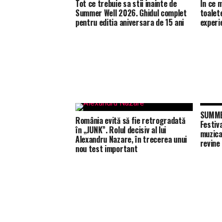
Tot ce trebuie sa stii inainte de
În ce m
Summer Well 2026. Ghidul complet
toalet
pentru editia aniversara de 15 ani
experie
SUMMER
România evită să fie retrogradată
Festiv
în „JUNK”. Rolul decisiv al lui
muzica
Alexandru Nazare, în trecerea unui
revine
nou test important