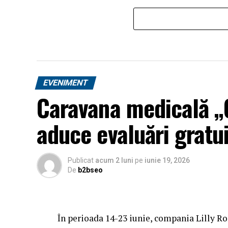
EVENIMENT
Caravana medicală „O
aduce evaluări gratui
Publicat
acum 2 luni
pe
iunie 19, 2026
De
b2bseo
În perioada 14-23 iunie, compania Lilly R