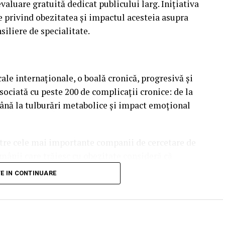
aluare gratuită dedicat publicului larg. Inițiativa
e privind obezitatea și impactul acesteia asupra
nsiliere de specialitate.
le internaționale, o boală cronică, progresivă și
ociată cu peste 200 de complicații cronice: de la
până la tulburări metabolice și impact emoțional
ntre cele mai importante companii de cercetare de
mânii care trăiesc cu obezitate consideră că
ri personale” – cea mai mare cifră din toate țările
TE IN CONTINUARE
 66%. Această cifră subliniază nevoia de a înțelege
stență biologică ce face procesul de slăbire dificil