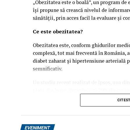
„Obezitatea este o boală”, un program de ev
își propune să crească nivelul de informar
sănătății, prin acces facil la evaluare și co
Ce este obezitatea?
Obezitatea este, conform ghidurilor medica
complexă, tot mai frecventă în România, as
diabet zaharat și hipertensiune arterială 
semnificativ.
Un studiu recent realizat de Ipsos, una di
piață din lume, dezvăluie că 79% dintre ro
afecțiunea lor „se poate preveni prin alege
CITES
studiate și cu mult peste media globală de
că, dincolo de stilul de viață, există o rezi
fără ajutor specializat.
EVENIMENT