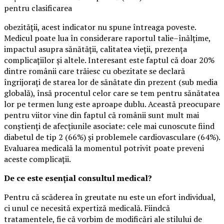
pentru clasificarea
obezității, acest indicator nu spune întreaga poveste.
Medicul poate lua în considerare raportul talie–înălțime,
impactul asupra sănătății, calitatea vieții, prezența
complicațiilor și altele. Interesant este faptul că doar 20%
dintre românii care trăiesc cu obezitate se declară
îngrijorați de starea lor de sănătate din prezent (sub media
globală), însă procentul celor care se tem pentru sănătatea
lor pe termen lung este aproape dublu. Această preocupare
pentru viitor vine din faptul că românii sunt mult mai
conștienți de afecțiunile asociate: cele mai cunoscute fiind
diabetul de tip 2 (66%) și problemele cardiovasculare (64%).
Evaluarea medicală la momentul potrivit poate preveni
aceste complicații.
De ce este esențial consultul medical?
Pentru că scăderea în greutate nu este un efort individual,
ci unul ce necesită expertiză medicală. Fiindcă
tratamentele, fie că vorbim de modificări ale stilului de