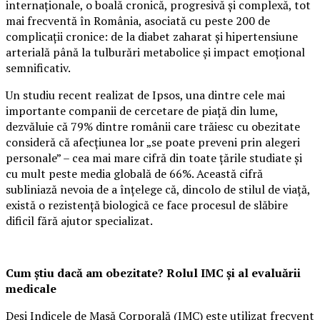
internaționale, o boală cronică, progresivă și complexă, tot
mai frecventă în România, asociată cu peste 200 de
complicații cronice: de la diabet zaharat și hipertensiune
arterială până la tulburări metabolice și impact emoțional
semnificativ.
Un studiu recent realizat de Ipsos, una dintre cele mai
importante companii de cercetare de piață din lume,
dezvăluie că 79% dintre românii care trăiesc cu obezitate
consideră că afecțiunea lor „se poate preveni prin alegeri
personale” – cea mai mare cifră din toate țările studiate și
cu mult peste media globală de 66%. Această cifră
subliniază nevoia de a înțelege că, dincolo de stilul de viață,
există o rezistență biologică ce face procesul de slăbire
dificil fără ajutor specializat.
Cum știu dacă am obezitate? Rolul IMC și al evaluării
medicale
Deși Indicele de Masă Corporală (IMC) este utilizat frecvent