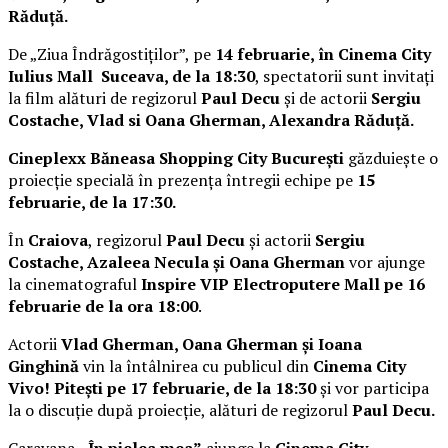
Răduță.
De „Ziua Îndrăgostiților”, pe
14 februarie, în Cinema City
Iulius Mall Suceava, de la 18:30
, spectatorii sunt invitați
la film alături de regizorul
Paul Decu
și de actorii
Sergiu
Costache, Vlad si Oana Gherman, Alexandra Răduță.
Cineplexx Băneasa Shopping City București
găzduiește o
proiecție specială în prezența întregii echipe pe
15
februarie, de la 17:30.
În
Craiova
, regizorul
Paul Decu
și actorii
Sergiu
Costache, Azaleea Necula și Oana Gherman
vor ajunge
la cinematograful
Inspire VIP Electroputere Mall pe 16
februarie de la ora 18:00
.
Actorii
Vlad Gherman, Oana Gherman și Ioana
Ginghină
vin la întâlnirea cu publicul din
Cinema City
Vivo! Pitești pe 17 februarie, de la 18:30
și vor participa
la o discuție după proiecție, alături de regizorul
Paul Decu.
Caravana
„În pielea mea”
ajunge la
Cinema City