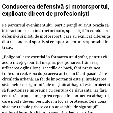
Conducerea defensivă și motorsportul,
explicate direct de profesioniști
Pe parcursul evenimentului, participanții au avut ocazia să
interacționeze cu instructori auto, specialiști în conducere
defensivă și piloți de motorsport, care au explicat diferența
dintre condusul sportiv și comportamentul responsabil în
trafic.
„Poligonul este esențial în formarea unui șofer, pentru că
acolo înveți gabaritul mașinii, poziționarea, frânarea,
utilizarea oglinzilor și reacțiile de bază, fără presiunea
traficului real. Abia după aceea ar trebui făcut pasul către
circulația urbană. La fel de importantă este și înțelegerea
sistemelor de siguranță ale mașinii: airbag-ul este proiectat
să funcționeze împreună cu centura de siguranță, iar fără
centură corpul ajunge prea repede în contact cu airbag-ul,
care poate deveni periculos în loc să protejeze. Cele două
sisteme trebuie privite ca un ansamblu de siguranță”,
explică Alexandru Păun, trainer Academia Titi Aur.