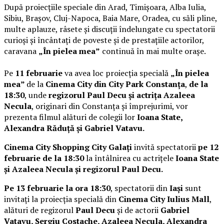
După proiecțiile speciale din Arad, Timișoara, Alba Iulia,
Sibiu, Brașov, Cluj-Napoca, Baia Mare, Oradea, cu săli pline,
multe aplauze, râsete și discuții îndelungate cu spectatorii
curioși și încântați de poveste și de prestațiile actorilor,
caravana
„În pielea mea”
continuă în mai multe orașe.
Pe
11 februarie
va avea loc proiecția specială
„În pielea
mea”
de la
Cinema City din City Park Constanța
,
de la
18:30
, unde
regizorul Paul Decu și actrița Azaleea
Necula
, originari din Constanța și împrejurimi, vor
prezenta filmul alături de colegii lor
Ioana State,
Alexandra Răduță și Gabriel Vatavu.
Cinema City Shopping City Galați
invită spectatorii
pe 12
februarie de la 18:30
la întâlnirea cu actrițele
Ioana State
și Azaleea Necula și regizorul Paul Decu.
Pe 13 februarie la ora 18:30
, spectatorii din
Iași
sunt
invitați la proiecția specială din
Cinema City Iulius Mall
,
alături de regizorul
Paul Decu
și de actorii
Gabriel
Vatavu, Sergiu Costache, Azaleea Necula, Alexandra