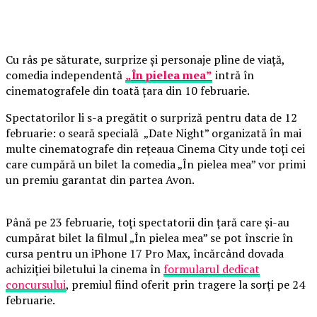
Cu râs pe săturate, surprize și personaje pline de viață,
comedia independentă
„În pielea mea”
intră în
cinematografele din toată țara din 10 februarie.
Spectatorilor li s-a pregătit o surpriză pentru data de 12
februarie: o seară specială „Date Night” organizată în mai
multe cinematografe din rețeaua Cinema City unde toți cei
care cumpără un bilet la comedia „În pielea mea” vor primi
un premiu garantat din partea Avon.
Până pe 23 februarie, toți spectatorii din țară care și-au
cumpărat bilet la filmul „În pielea mea” se pot înscrie în
cursa pentru un iPhone 17 Pro Max, încărcând dovada
achiziției biletului la cinema în
formularul dedicat
concursului
, premiul fiind oferit prin tragere la sorți pe 24
februarie.