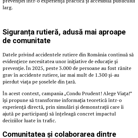
prevenției într-o experiență practică și accesibilă publicului
larg.
Siguranța rutieră, adusă mai aproape
de comunitate
Datele privind accidentele rutiere din România continuă să
evidențieze necesitatea unor inițiative de educație și
prevenție. În 2025, peste 3.000 de persoane au fost rănite
grav în accidente rutiere, iar mai mult de 1.300 și-au
pierdut viața pe șoselele din țară.
În acest context, campania „Condu Prudent! Alege Viața!”
își propune să transforme informația teoretică într-o
experiență directă, prin simulări și demonstrații care îi
ajută pe participanți să înțeleagă concret impactul
deciziilor luate în trafic.
Comunitatea și colaborarea dintre