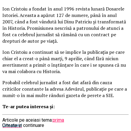
Ion Cristoiu a fondat în anul 1996 revista lunară Dosarele
Istoriei. Aceasta a apărut 127 de numere, până în anul
2007, când a fost vândută lui Dinu Patriciu și transformată
în Historia. Promisiunea nescrisă a patronului de atunci a
fost ca celebrul jurnalist să rămână cu un contract pe
drepturi de autor pe viață.
Ion Cristoiu a continuat să se implice la publicația pe care
chiar el a creat-o până marți, 9 aprilie, când fără niciun
avertisment a primit o înștiințare în care i se spunea că nu
va mai colabora cu Historia.
Probabil celebrul jurnalist a fost dat afară din cauza
criticilor constante la adresa Adevărul, publicație pe care a
numit-o în mai multe rânduri gazeta de perete a SIE.
Te-ar putea interesa și:
Articole pe aceiasi tema:
prima
Citeste in continuare
Urmatorul