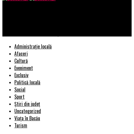
Bacau AZI
EXCLUSIV! Cutremur în media! Ion Cristoiu dat afară! Motivul
este halucinant. Dezvăluiri șocante – capital.ro | BacauAZI
Administrație locală
Afaceri
Cultură
Eveniment
Exclusiv
Politică locală
Social
Sport
Știri din județ
Uncategorized
Viața în Bacău
Turism