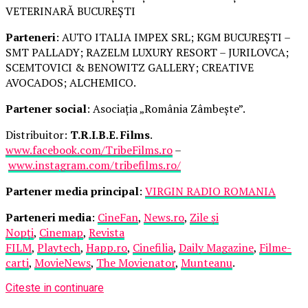
VETERINARĂ BUCUREȘTI
Parteneri
: AUTO ITALIA IMPEX SRL; KGM BUCUREȘTI –
SMT PALLADY; RAZELM LUXURY RESORT – JURILOVCA;
SCEMTOVICI & BENOWITZ GALLERY; CREATIVE
AVOCADOS; ALCHEMICO.
Partener social
: Asociația „România Zâmbește”.
Distribuitor:
T.R.I.B.E. Films
.
www.facebook.com/TribeFilms.ro
–
www.instagram.com/tribefilms.ro/
Partener media principal
:
VIRGIN RADIO ROMANIA
Parteneri media
:
CineFan
,
News.ro
,
Zile și
Nopți
,
Cinemap
,
Revista
FILM
,
Playtech
,
Happ.ro
,
Cinefilia
,
Daily Magazine
,
Filme-
carti
,
MovieNews
,
The Movienator
,
Munteanu
.
Citeste in continuare