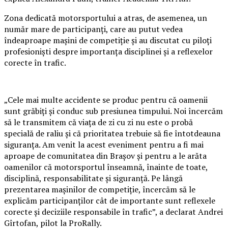
Zona dedicată motorsportului a atras, de asemenea, un
număr mare de participanți, care au putut vedea
îndeaproape mașini de competiție și au discutat cu piloți
profesioniști despre importanța disciplinei și a reflexelor
corecte în trafic.
„Cele mai multe accidente se produc pentru că oamenii
sunt grăbiți și conduc sub presiunea timpului. Noi încercăm
să le transmitem că viața de zi cu zi nu este o probă
specială de raliu și că prioritatea trebuie să fie întotdeauna
siguranța. Am venit la acest eveniment pentru a fi mai
aproape de comunitatea din Brașov și pentru a le arăta
oamenilor că motorsportul înseamnă, înainte de toate,
disciplină, responsabilitate și siguranță. Pe lângă
prezentarea mașinilor de competiție, încercăm să le
explicăm participanților cât de importante sunt reflexele
corecte și deciziile responsabile în trafic”, a declarat Andrei
Gîrtofan, pilot la ProRally.