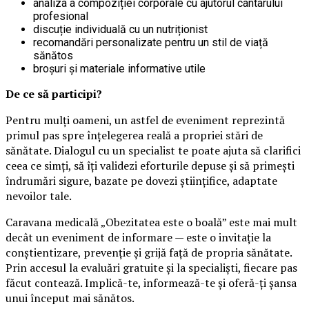
analiza a compoziției corporale cu ajutorul cântarului
profesional
discuție individuală cu un nutriționist
recomandări personalizate pentru un stil de viață
sănătos
broșuri și materiale informative utile
De ce să participi?
Pentru mulți oameni, un astfel de eveniment reprezintă
primul pas spre înțelegerea reală a propriei stări de
sănătate. Dialogul cu un specialist te poate ajuta să clarifici
ceea ce simți, să îți validezi eforturile depuse și să primești
îndrumări sigure, bazate pe dovezi științifice, adaptate
nevoilor tale.
Caravana medicală „Obezitatea este o boală” este mai mult
decât un eveniment de informare — este o invitație la
conștientizare, prevenție și grijă față de propria sănătate.
Prin accesul la evaluări gratuite și la specialiști, fiecare pas
făcut contează. Implică-te, informează-te și oferă-ți șansa
unui început mai sănătos.