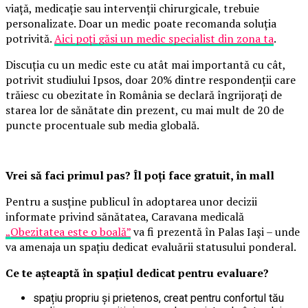
viață, medicație sau intervenții chirurgicale, trebuie
personalizate. Doar un medic poate recomanda soluția
potrivită.
Aici poți găsi un medic specialist din zona ta
.
Discuția cu un medic este cu atât mai importantă cu cât,
potrivit studiului Ipsos, doar 20% dintre respondenții care
trăiesc cu obezitate în România se declară îngrijorați de
starea lor de sănătate din prezent, cu mai mult de 20 de
puncte procentuale sub media globală.
Vrei să faci primul pas? Îl poți face gratuit, în mall
Pentru a susține publicul în adoptarea unor decizii
informate privind sănătatea, Caravana medicală
„Obezitatea este o boală”
va fi prezentă în Palas Iași – unde
va amenaja un spațiu dedicat evaluării statusului ponderal.
Ce te așteaptă în spațiul dedicat pentru evaluare?
spațiu propriu și prietenos, creat pentru confortul tău