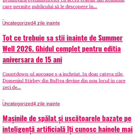
care permite publicului să le descopere în...
Uncategorized
4 zile inainte
Tot ce trebuie sa stii inainte de Summer
Well 2026. Ghidul complet pentru editia
aniversara de 15 ani
Countdown-ul aproape s-a incheiat. In doar cateva zile,
Domeniul Stirbey din Buftea devine din nou locul in care
zeci de...
Uncategorized
4 zile inainte
Mașinile de spălat și uscătoarele bazate pe
inteligență artificială îți cunosc hainele mai