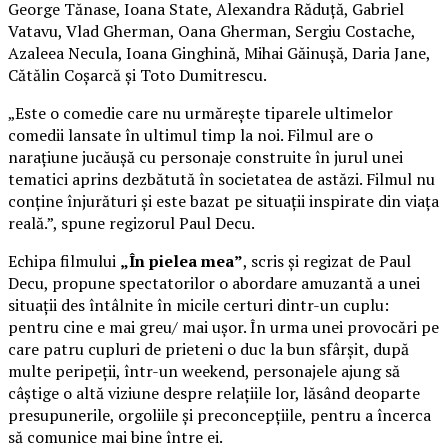
George Tănase, Ioana State, Alexandra Răduță, Gabriel
Vatavu, Vlad Gherman, Oana Gherman, Sergiu Costache,
Azaleea Necula, Ioana Ginghină, Mihai Găinușă, Daria Jane,
Cătălin Coșarcă și Toto Dumitrescu.
„Este o comedie care nu urmărește tiparele ultimelor
comedii lansate în ultimul timp la noi. Filmul are o
narațiune jucăușă cu personaje construite în jurul unei
tematici aprins dezbătută în societatea de astăzi. Filmul nu
conține înjurături și este bazat pe situații inspirate din viața
reală.”, spune regizorul Paul Decu.
Echipa filmului
„În pielea mea”
, scris și regizat de Paul
Decu, propune spectatorilor o abordare amuzantă a unei
situații des întâlnite în micile certuri dintr-un cuplu:
pentru cine e mai greu/ mai ușor. În urma unei provocări pe
care patru cupluri de prieteni o duc la bun sfârșit, după
multe peripeții, într-un weekend, personajele ajung să
câștige o altă viziune despre relațiile lor, lăsând deoparte
presupunerile, orgoliile și preconcepțiile, pentru a încerca
să comunice mai bine între ei.