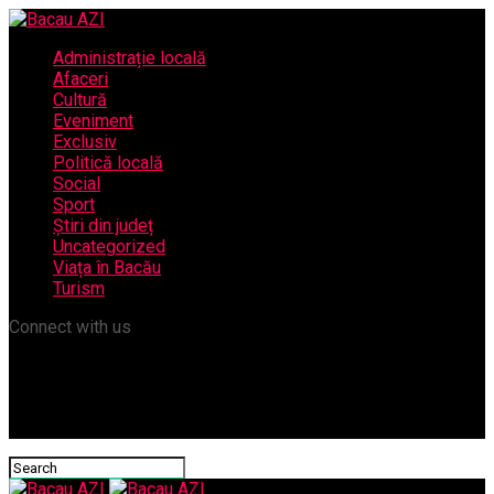
Administrație locală
Afaceri
Cultură
Eveniment
Exclusiv
Politică locală
Social
Sport
Știri din județ
Uncategorized
Viața în Bacău
Turism
Connect with us