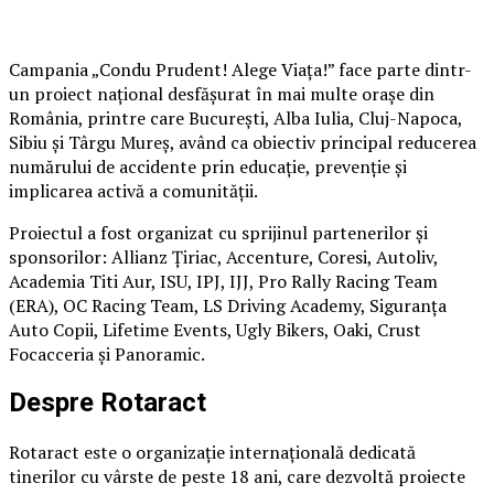
Campania „Condu Prudent! Alege Viața!” face parte dintr-
un proiect național desfășurat în mai multe orașe din
România, printre care București, Alba Iulia, Cluj-Napoca,
Sibiu și Târgu Mureș, având ca obiectiv principal reducerea
numărului de accidente prin educație, prevenție și
implicarea activă a comunității.
Proiectul a fost organizat cu sprijinul partenerilor și
sponsorilor: Allianz Țiriac, Accenture, Coresi, Autoliv,
Academia Titi Aur, ISU, IPJ, IJJ, Pro Rally Racing Team
(ERA), OC Racing Team, LS Driving Academy, Siguranța
Auto Copii, Lifetime Events, Ugly Bikers, Oaki, Crust
Focacceria și Panoramic.
Despre Rotaract
Rotaract este o organizație internațională dedicată
tinerilor cu vârste de peste 18 ani, care dezvoltă proiecte