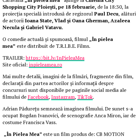
Shopping City Ploiești, pe 18 februarie,
de la 18:30, la
proiecția specială introdusă de regizorul
Paul Decu
, alături
de actorii
Ioana State, Vlad și Oana Gherman, Azaleea
Necula și Gabriel Vatavu.
O comedie actuală și spumoasă, filmul
„În pielea
mea”
este distribuit de T.R.I.B.E. Films.
TRAILER:
https://bit.ly/InPieleaMea
Site oficial:
inpieleamea.ro
Mai multe detalii, imagini de la filmări, fragmente din film,
declarații din partea actorilor și informații despre
concursuri sunt disponibile pe paginile social media ale
filmului de
Facebook
,
Instagram
,
TikTok
.
Adrian Pădurețu semnează imaginea filmului. De sunet s-a
ocupat Bogdan Ivanovici, de scenografie Anca Miron, iar de
costume Francisca Vass.
„În Pielea Mea”
este un film produs de: CB MOTION