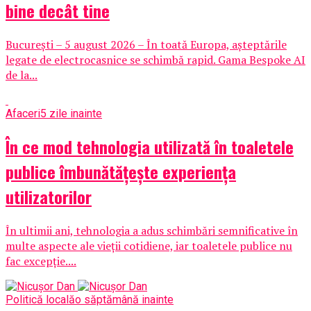
bine decât tine
București – 5 august 2026 – În toată Europa, așteptările
legate de electrocasnice se schimbă rapid. Gama Bespoke AI
de la...
Afaceri
5 zile inainte
În ce mod tehnologia utilizată în toaletele
publice îmbunătățește experiența
utilizatorilor
În ultimii ani, tehnologia a adus schimbări semnificative în
multe aspecte ale vieții cotidiene, iar toaletele publice nu
fac excepție....
Politică locală
o săptămână inainte