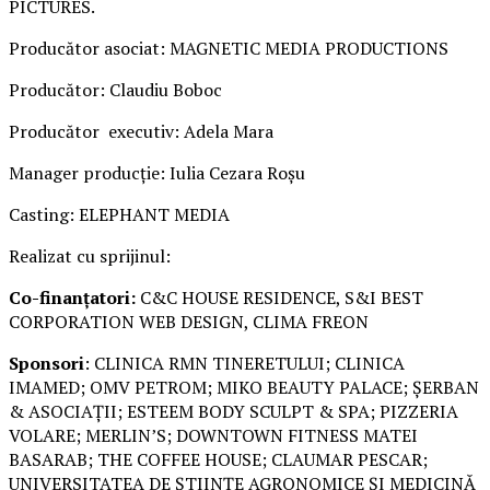
PICTURES.
Producător asociat: MAGNETIC MEDIA PRODUCTIONS
Producător: Claudiu Boboc
Producător executiv: Adela Mara
Manager producție: Iulia Cezara Roșu
Casting: ELEPHANT MEDIA
Realizat cu sprijinul:
Co-finanțatori:
C&C HOUSE RESIDENCE, S&I BEST
CORPORATION WEB DESIGN, CLIMA FREON
Sponsori
: CLINICA RMN TINERETULUI; CLINICA
IMAMED; OMV PETROM; MIKO BEAUTY PALACE; ȘERBAN
& ASOCIAȚII; ESTEEM BODY SCULPT & SPA; PIZZERIA
VOLARE; MERLIN’S; DOWNTOWN FITNESS MATEI
BASARAB; THE COFFEE HOUSE; CLAUMAR PESCAR;
UNIVERSITATEA DE ȘTIINȚE AGRONOMICE ȘI MEDICINĂ