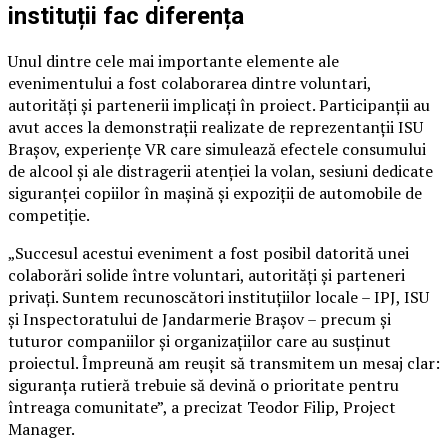
instituții fac diferența
Unul dintre cele mai importante elemente ale
evenimentului a fost colaborarea dintre voluntari,
autorități și partenerii implicați în proiect. Participanții au
avut acces la demonstrații realizate de reprezentanții ISU
Brașov, experiențe VR care simulează efectele consumului
de alcool și ale distragerii atenției la volan, sesiuni dedicate
siguranței copiilor în mașină și expoziții de automobile de
competiție.
„Succesul acestui eveniment a fost posibil datorită unei
colaborări solide între voluntari, autorități și parteneri
privați. Suntem recunoscători instituțiilor locale – IPJ, ISU
și Inspectoratului de Jandarmerie Brașov – precum și
tuturor companiilor și organizațiilor care au susținut
proiectul. Împreună am reușit să transmitem un mesaj clar:
siguranța rutieră trebuie să devină o prioritate pentru
întreaga comunitate”, a precizat Teodor Filip, Project
Manager.