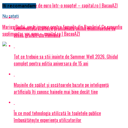
Spulberă 3 miliarde de euro într-o noapte! – capital.ro | BacauAZI
Iti recomandam
Nu ratati
Marius Budăi, vești imense pentru femeile din România! Ce concediu
EvenimenteGratuite.ro promovează online evenimentele cu
suplimentar vor avea – capital.ro | BacauAZI
acces gratuit din România
Tot ce trebuie sa stii inainte de Summer Well 2026. Ghidul
complet pentru editia aniversara de 15 ani
Mașinile de spălat și uscătoarele bazate pe inteligență
artificială îți cunosc hainele mai bine decât tine
În ce mod tehnologia utilizată în toaletele publice
îmbunătățește experiența utilizatorilor