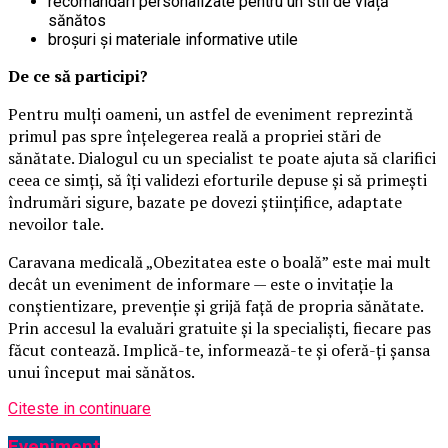
recomandări personalizate pentru un stil de viață
sănătos
broșuri și materiale informative utile
De ce să participi?
Pentru mulți oameni, un astfel de eveniment reprezintă
primul pas spre înțelegerea reală a propriei stări de
sănătate. Dialogul cu un specialist te poate ajuta să clarifici
ceea ce simți, să îți validezi eforturile depuse și să primești
îndrumări sigure, bazate pe dovezi științifice, adaptate
nevoilor tale.
Caravana medicală „Obezitatea este o boală” este mai mult
decât un eveniment de informare — este o invitație la
conștientizare, prevenție și grijă față de propria sănătate.
Prin accesul la evaluări gratuite și la specialiști, fiecare pas
făcut contează. Implică-te, informează-te și oferă-ți șansa
unui început mai sănătos.
Citeste in continuare
Eveniment