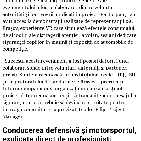
Unul dintre cele mai importante elemente ale
evenimentului a fost colaborarea dintre voluntari,
autorități și partenerii implicați în proiect. Participanții au
avut acces la demonstrații realizate de reprezentanții ISU
Brașov, experiențe VR care simulează efectele consumului
de alcool și ale distragerii atenției la volan, sesiuni dedicate
siguranței copiilor în mașină și expoziții de automobile de
competiție.
„Succesul acestui eveniment a fost posibil datorită unei
colaborări solide între voluntari, autorități și parteneri
privați. Suntem recunoscători instituțiilor locale – IPJ, ISU
și Inspectoratului de Jandarmerie Brașov – precum și
tuturor companiilor și organizațiilor care au susținut
proiectul. Împreună am reușit să transmitem un mesaj clar:
siguranța rutieră trebuie să devină o prioritate pentru
întreaga comunitate”, a precizat Teodor Filip, Project
Manager.
Conducerea defensivă și motorsportul,
explicate direct de profesioniști