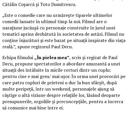
Cătălin Coșarcă și Toto Dumitrescu.
„Este o comedie care nu urmărește tiparele ultimelor
comedii lansate în ultimul timp la noi. Filmul are o
narațiune jucăușă cu personaje construite în jurul unei
tematici aprins dezbătută în societatea de astăzi. Filmul nu
conține înjurături și este bazat pe situații inspirate din viața
reală.”, spune regizorul Paul Decu.
Echipa filmului
„În pielea mea”
, scris și regizat de Paul
Decu, propune spectatorilor o abordare amuzantă a unei
situații des întâlnite în micile certuri dintr-un cuplu:
pentru cine e mai greu/ mai ușor. În urma unei provocări pe
care patru cupluri de prieteni o duc la bun sfârșit, după
multe peripeții, într-un weekend, personajele ajung să
câștige o altă viziune despre relațiile lor, lăsând deoparte
presupunerile, orgoliile și preconcepțiile, pentru a încerca
să comunice mai bine între ei.