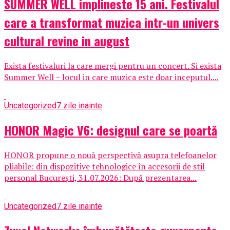
SUMMER WELL implineste 15 ani. Festivalul
care a transformat muzica intr-un univers
cultural revine in august
Exista festivaluri la care mergi pentru un concert. Si exista
Summer Well – locul in care muzica este doar inceputul....
Uncategorized
7 zile inainte
HONOR Magic V6: designul care se poartă
HONOR propune o nouă perspectivă asupra telefoanelor
pliabile: din dispozitive tehnologice în accesorii de stil
personal București, 31.07.2026: După prezentarea...
Uncategorized
7 zile inainte