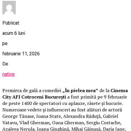
Publicat
acum 6 luni
pe
februarie 11, 2026
De
native
Premiera de gală a comediei
„În pielea mea”
de la
Cinema
City AFI Cotroceni București
a fost primită pe 9 februarie
de peste 1400 de spectatori cu aplauze, râsete și bucurie.
Numeroase vedete și influenceri au fost alături de actorii
George Tănase, Ioana State, Alexandra Răduță, Gabriel
Vatavu, Vlad Gherman, Oana Gherman, Sergiu Costache,
Azaleea Necula, Ioana Ginghină, Mihai Găinușă, Daria Jane,