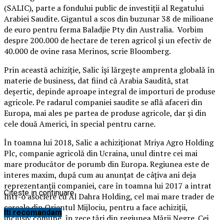
(SALIC), parte a fondului public de investiții al Regatului
Arabiei Saudite. Gigantul a scos din buzunar 38 de milioane
de euro pentru ferma Baladjie Pty din Australia. Vorbim
despre 200.000 de hectare de teren agricol și un efectiv de
40.000 de ovine rasa Merinos, scrie Bloomberg.
Prin această achiziție, Salic își lărgește amprenta globală în
materie de business, dat fiind că Arabia Saudită, stat
deșertic, depinde aproape integral de importuri de produse
agricole. Pe radarul companiei saudite se află afaceri din
Europa, mai ales pe partea de produse agricole, dar și din
cele două Americi, în special pentru carne.
În toamna lui 2018, Salic a achiziționat Mriya Agro Holding
Plc, companie agricolă din Ucraina, unul dintre cei mai
mare producător de porumb din Europa. Regiunea este de
interes maxim, după cum au anunțat de câțiva ani deja
reprezentanții companiei, care în toamna lui 2017 a intrat
Citeste in continuare
într-o asociere cu Al Dahra Holding, cel mai mare trader de
cereale din Orientul Mijlociu, pentru a face achiziții,
Iti recomandam
inclusiv comune, în zece țări din regiunea Mării Negre. Cei