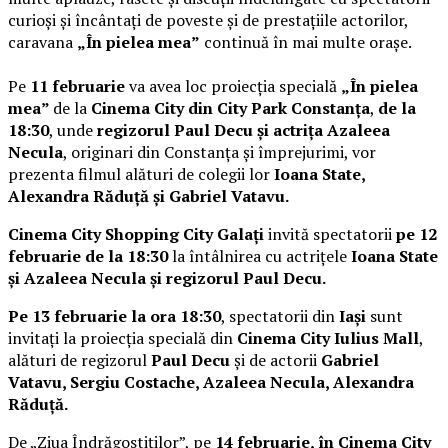
curioși și încântați de poveste și de prestațiile actorilor,
caravana
„În pielea mea”
continuă în mai multe orașe.
Pe
11 februarie
va avea loc proiecția specială
„În pielea
mea”
de la
Cinema City din City Park Constanța
,
de la
18:30
, unde
regizorul Paul Decu și actrița Azaleea
Necula
, originari din Constanța și împrejurimi, vor
prezenta filmul alături de colegii lor
Ioana State,
Alexandra Răduță și Gabriel Vatavu.
Cinema City Shopping City Galați
invită spectatorii
pe 12
februarie de la 18:30
la întâlnirea cu actrițele
Ioana State
și Azaleea Necula și regizorul Paul Decu.
Pe 13 februarie la ora 18:30
, spectatorii din
Iași
sunt
invitați la proiecția specială din
Cinema City Iulius Mall
,
alături de regizorul
Paul Decu
și de actorii
Gabriel
Vatavu, Sergiu Costache, Azaleea Necula, Alexandra
Răduță.
De „Ziua Îndrăgostiților”, pe
14 februarie, în Cinema City