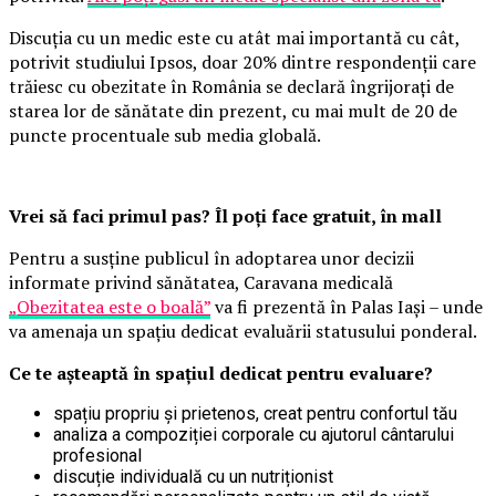
Discuția cu un medic este cu atât mai importantă cu cât,
potrivit studiului Ipsos, doar 20% dintre respondenții care
trăiesc cu obezitate în România se declară îngrijorați de
starea lor de sănătate din prezent, cu mai mult de 20 de
puncte procentuale sub media globală.
Vrei să faci primul pas? Îl poți face gratuit, în mall
Pentru a susține publicul în adoptarea unor decizii
informate privind sănătatea, Caravana medicală
„Obezitatea este o boală”
va fi prezentă în Palas Iași – unde
va amenaja un spațiu dedicat evaluării statusului ponderal.
Ce te așteaptă în spațiul dedicat pentru evaluare?
spațiu propriu și prietenos, creat pentru confortul tău
analiza a compoziției corporale cu ajutorul cântarului
profesional
discuție individuală cu un nutriționist