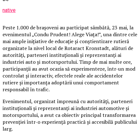
native
Peste 1.000 de brașoveni au participat sâmbătă, 23 mai, la
evenimentul „Condu Prudent! Alege Viața!”, una dintre cele
mai ample inițiative de educație și conștientizare rutieră
organizate la nivel local de Rotaract Kronstadt, alături de
autorități, parteneri instituționali și reprezentanți ai
industriei auto și motorsportului. Timp de mai multe ore,
participanții au avut ocazia să experimenteze, într-un mod
controlat și interactiv, efectele reale ale accidentelor
rutiere și importanța adoptării unui comportament
responsabil în trafic.
Evenimentul, organizat împreună cu autorități, parteneri
instituționali și reprezentanți ai industriei automotive și
motorsportului, a avut ca obiectiv principal transformarea
prevenției într-o experiență practică și accesibilă publicului
larg.