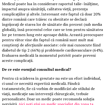
Medicul poate lua în considerare raportul talie–înălțime,
impactul asupra sănătății, calitatea vieții, prezența
complicațiilor și altele. Interesant este faptul că doar 20%
dintre românii care trăiesc cu obezitate se declară
îngrijorați de starea lor de sănătate din prezent (sub media
globală), însă procentul celor care se tem pentru sănătatea
lor pe termen lung este aproape dublu. Această preocupare
pentru viitor vine din faptul că românii sunt mult mai
conștienți de afecțiunile asociate: cele mai cunoscute fiind
diabetul de tip 2 (66%) și problemele cardiovasculare (64%).
Evaluarea medicală la momentul potrivit poate preveni
aceste complicații.
De ce este esențial consultul medical?
Pentru că scăderea în greutate nu este un efort individual,
ci unul ce necesită expertiză medicală. Fiindcă
tratamentele, fie că vorbim de modificări ale stilului de
viață, medicație sau intervenții chirurgicale, trebuie
personalizate. Doar un medic poate recomanda soluția
potrivită.
Aici poți găsi un medic specialist din zona ta
.