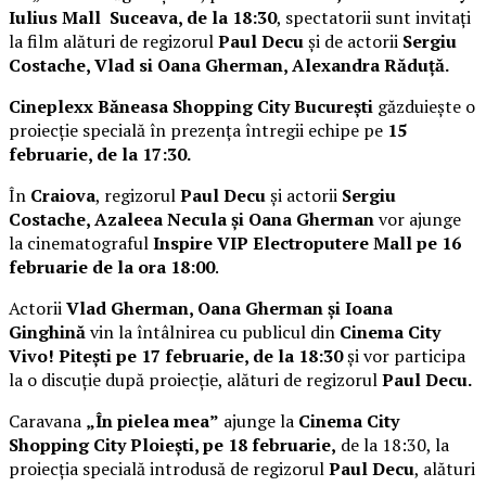
Iulius Mall Suceava, de la 18:30
, spectatorii sunt invitați
la film alături de regizorul
Paul Decu
și de actorii
Sergiu
Costache, Vlad si Oana Gherman, Alexandra Răduță.
Cineplexx Băneasa Shopping City București
găzduiește o
proiecție specială în prezența întregii echipe pe
15
februarie, de la 17:30.
În
Craiova
, regizorul
Paul Decu
și actorii
Sergiu
Costache, Azaleea Necula și Oana Gherman
vor ajunge
la cinematograful
Inspire VIP Electroputere Mall pe 16
februarie de la ora 18:00
.
Actorii
Vlad Gherman, Oana Gherman și Ioana
Ginghină
vin la întâlnirea cu publicul din
Cinema City
Vivo! Pitești pe 17 februarie, de la 18:30
și vor participa
la o discuție după proiecție, alături de regizorul
Paul Decu.
Caravana
„În pielea mea”
ajunge la
Cinema City
Shopping City Ploiești, pe 18 februarie,
de la 18:30, la
proiecția specială introdusă de regizorul
Paul Decu
, alături