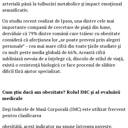
arterială până la tulburări metabolice și impact emoțional
semnificativ.
Un studiu recent realizat de Ipsos, una dintre cele mai
importante companii de cercetare de piață din lume,
dezvăluie că 79% dintre românii care trăiesc cu obezitate
consideră că afecțiunea lor „se poate preveni prin alegeri
personale” – cea mai mare cifră din toate țările studiate și
cu mult peste media globală de 66%. Această cifră
subliniază nevoia de a înțelege că, dincolo de stilul de viață,
există o rezistență biologică ce face procesul de slăbire
dificil fără ajutor specializat.
Cum știu dacă am obezitate? Rolul IMC și al evaluării
medicale
Deși Indicele de Masă Corporală (IMC) este utilizat frecvent
pentru clasificarea
obezității, acest indicator nu spune întreaga poveste.