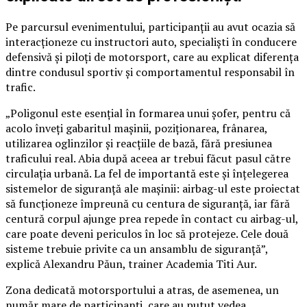
Pe parcursul evenimentului, participanții au avut ocazia să
interacționeze cu instructori auto, specialiști în conducere
defensivă și piloți de motorsport, care au explicat diferența
dintre condusul sportiv și comportamentul responsabil în
trafic.
„Poligonul este esențial în formarea unui șofer, pentru că
acolo înveți gabaritul mașinii, poziționarea, frânarea,
utilizarea oglinzilor și reacțiile de bază, fără presiunea
traficului real. Abia după aceea ar trebui făcut pasul către
circulația urbană. La fel de importantă este și înțelegerea
sistemelor de siguranță ale mașinii: airbag-ul este proiectat
să funcționeze împreună cu centura de siguranță, iar fără
centură corpul ajunge prea repede în contact cu airbag-ul,
care poate deveni periculos în loc să protejeze. Cele două
sisteme trebuie privite ca un ansamblu de siguranță”,
explică Alexandru Păun, trainer Academia Titi Aur.
Zona dedicată motorsportului a atras, de asemenea, un
număr mare de participanți, care au putut vedea