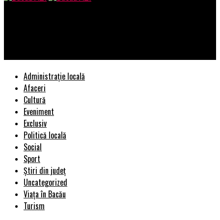
Bacau AZI
România, ținta arabilor! Un gigant saudit cucerește Europa –
capital.ro | BacauAZI
Administrație locală
Afaceri
Cultură
Eveniment
Exclusiv
Politică locală
Social
Sport
Știri din județ
Uncategorized
Viața în Bacău
Turism