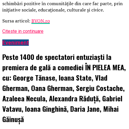
schimbări pozitive în comunitățile din care fac parte, prin
inițiative sociale, educaționale, culturale și civice.
Sursa articol:
BVON.ro
Citeste in continuare
Eveniment
Peste 1400 de spectatori entuziaști la
premiera de gală a comediei ÎN PIELEA MEA,
cu: George Tănase, Ioana State, Vlad
Gherman, Oana Gherman, Sergiu Costache,
Azaleea Necula, Alexandra Răduță, Gabriel
Vatavu, Ioana Ginghină, Daria Jane, Mihai
Găinușă