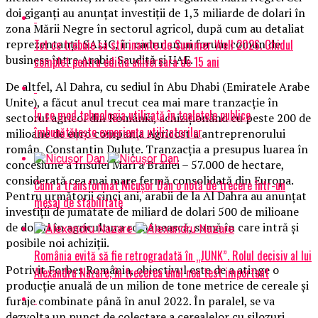
doi giganți au anunțat investiții de 1,3 miliarde de dolari în
zona Mării Negre în sectorul agricol, după cum au detaliat
Tot ce trebuie sa stii inainte de Summer Well 2026. Ghidul
reprezentanții SALIC, în cadrul unui forum comun de
business între Arabia Saudită și UAE.
complet pentru editia aniversara de 15 ani
De altfel, Al Dahra, cu sediul în Abu Dhabi (Emiratele Arabe
Unite), a făcut anul trecut cea mai mare tranzacție în
În ce mod tehnologia utilizată în toaletele publice
sectorul agricol din România, achiziționând cu peste 200 de
îmbunătățește experiența utilizatorilor
milioane de euro compania Agricost a antreprenorului
român, Constantin Duluțe. Tranzacția a presupus luarea în
concesiune a Insulei Mari a Brăilei – 57.000 de hectare,
considerată cea mai mare fermă consolidată din Europa.
Cum a transformat Nicușor Dan o notă de trecere într-un
Pentru următorii cinci ani, arabii de la Al Dahra au anunțat
mesaj de stabilitate
investiții de jumătate de miliard de dolari 500 de milioane
de dolari în agricultura românească, sumă în care intră și
posibile noi achiziții.
România evită să fie retrogradată în „JUNK”. Rolul decisiv al lui
Potrivit Forbes România, obiectivul este de a atinge o
Alexandru Nazare, în trecerea unui nou test important
producție anuală de un milion de tone metrice de cereale și
furaje combinate până în anul 2022. În paralel, se va
dezvolta un punct de colectare a cerealelor cu silozuri,