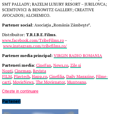
SMT PALLADY; RAZELM LUXURY RESORT – JURILOVCA;
SCEMTOVICI & BENOWITZ GALLERY; CREATIVE
AVOCADOS; ALCHEMICO.
Partener social
: Asociația „România Zâmbește”.
Distribuitor:
T.R.I.B.E. Films
.
www.facebook.com/TribeFilms.ro
–
www.instagram.com/tribefilms.ro/
Partener media principal
:
VIRGIN RADIO ROMANIA
Parteneri media
:
CineFan
,
News.ro
,
Zile și
Nopți
,
Cinemap
,
Revista
FILM
,
Playtech
,
Happ.ro
,
Cinefilia
,
Daily Magazine
,
Filme-
carti
,
MovieNews
,
The Movienator
,
Munteanu
.
Citeste in continuare
Parteneri