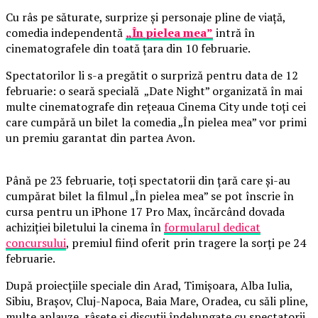
Cu râs pe săturate, surprize și personaje pline de viață,
comedia independentă
„În pielea mea”
intră în
cinematografele din toată țara din 10 februarie.
Spectatorilor li s-a pregătit o surpriză pentru data de 12
februarie: o seară specială „Date Night” organizată în mai
multe cinematografe din rețeaua Cinema City unde toți cei
care cumpără un bilet la comedia „În pielea mea” vor primi
un premiu garantat din partea Avon.
Până pe 23 februarie, toți spectatorii din țară care și-au
cumpărat bilet la filmul „În pielea mea” se pot înscrie în
cursa pentru un iPhone 17 Pro Max, încărcând dovada
achiziției biletului la cinema în
formularul dedicat
concursului
, premiul fiind oferit prin tragere la sorți pe 24
februarie.
După proiecțiile speciale din Arad, Timișoara, Alba Iulia,
Sibiu, Brașov, Cluj-Napoca, Baia Mare, Oradea, cu săli pline,
multe aplauze, râsete și discuții îndelungate cu spectatorii