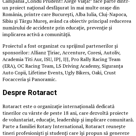
Campania „Condu Prudent! Alege Viața!” face parte dintr-
un proiect național desfășurat în mai multe orașe din
România, printre care București, Alba Iulia, Cluj-Napoca,
Sibiu și Târgu Mureș, având ca obiectiv principal reducerea
numărului de accidente prin educație, prevenție și
implicarea activă a comunității.
Proiectul a fost organizat cu sprijinul partenerilor și
sponsorilor: Allianz Țiriac, Accenture, Coresi, Autoliv,
Academia Titi Aur, ISU, IPJ, IJJ, Pro Rally Racing Team
(ERA), OC Racing Team, LS Driving Academy, Siguranța
Auto Copii, Lifetime Events, Ugly Bikers, Oaki, Crust
Focacceria și Panoramic.
Despre Rotaract
Rotaract este o organizație internațională dedicată
tinerilor cu vârste de peste 18 ani, care dezvoltă proiecte
de voluntariat, educație, leadership și implicare comunitară.
Parte a familiei Rotary International, Rotaract reunește
tineri profesioniști și studenți care își propun să genereze