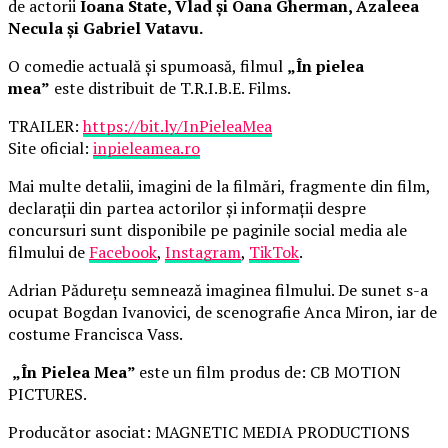
de actorii
Ioana State, Vlad și Oana Gherman, Azaleea
Necula și Gabriel Vatavu.
O comedie actuală și spumoasă, filmul
„În pielea
mea”
este distribuit de T.R.I.B.E. Films.
TRAILER:
https://bit.ly/InPieleaMea
Site oficial:
inpieleamea.ro
Mai multe detalii, imagini de la filmări, fragmente din film,
declarații din partea actorilor și informații despre
concursuri sunt disponibile pe paginile social media ale
filmului de
Facebook
,
Instagram
,
TikTok
.
Adrian Pădurețu semnează imaginea filmului. De sunet s-a
ocupat Bogdan Ivanovici, de scenografie Anca Miron, iar de
costume Francisca Vass.
„În Pielea Mea”
este un film produs de: CB MOTION
PICTURES.
Producător asociat: MAGNETIC MEDIA PRODUCTIONS