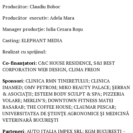
Producător: Claudiu Boboc
Producător executiv: Adela Mara
Manager producție: Iulia Cezara Roșu
Casting: ELEPHANT MEDIA
Realizat cu sprijinul:
Co-finanțatori:
C&C HOUSE RESIDENCE, S&I BEST
CORPORATION WEB DESIGN, CLIMA FREON
Sponsori
: CLINICA RMN TINERETULUI; CLINICA
IMAMED; OMV PETROM; MIKO BEAUTY PALACE; ȘERBAN
& ASOCIAȚII; ESTEEM BODY SCULPT & SPA; PIZZERIA
VOLARE; MERLIN’S; DOWNTOWN FITNESS MATEI
BASARAB; THE COFFEE HOUSE; CLAUMAR PESCAR;
UNIVERSITATEA DE ȘTIINȚE AGRONOMICE ȘI MEDICINĂ
VETERINARĂ BUCUREȘTI
Parteneri
: AUTO ITALIA IMPEX SRL; KGM BUCUREȘTI –