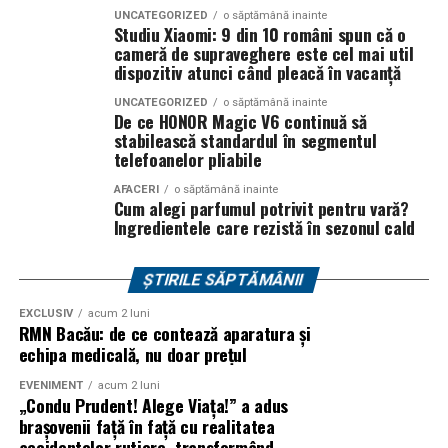
București
găzduiește o proiecție specială în prezența
Auto Copii, Lifetime Events, Ugly Bikers, Oaki, Crust
UNCATEGORIZED
o săptămână inainte
întregii echipe pe
15 februarie, de la 17:30.
Focacceria și Panoramic.
Studiu Xiaomi: 9 din 10 români spun că o
cameră de supraveghere este cel mai util
În
Craiova
, regizorul
Paul Decu
și actorii
Sergiu
dispozitiv atunci când pleacă în vacanță
Despre Rotaract
Costache, Azaleea Necula și Oana Gherman
vor
UNCATEGORIZED
o săptămână inainte
ajunge la cinematograful
Inspire VIP Electroputere
De ce HONOR Magic V6 continuă să
Rotaract este o organizație internațională dedicată
stabilească standardul în segmentul
Mall pe 16 februarie de la ora 18:00
.
tinerilor cu vârste de peste 18 ani, care dezvoltă
telefoanelor pliabile
proiecte de voluntariat, educație, leadership și implicare
Actorii
Vlad Gherman, Oana Gherman și Ioana
comunitară. Parte a familiei Rotary International,
AFACERI
o săptămână inainte
Cum alegi parfumul potrivit pentru vară?
Ginghină
vin la întâlnirea cu publicul din
Cinema City
Rotaract reunește tineri profesioniști și studenți care își
Ingredientele care rezistă în sezonul cald
Vivo! Pitești pe 17 februarie, de la 18:30
și vor
propun să genereze schimbări pozitive în comunitățile
participa la o discuție după proiecție, alături de
din care fac parte, prin inițiative sociale, educaționale,
regizorul
Paul Decu.
ȘTIRILE SĂPTĂMÂNII
culturale și civice.
EXCLUSIV
acum 2 luni
Caravana
„În pielea mea”
ajunge la
Cinema City
RMN Bacău: de ce contează aparatura și
Sursa articol:
BVON.ro
Shopping City Ploiești, pe 18 februarie,
de la 18:30, la
echipa medicală, nu doar prețul
proiecția specială introdusă de regizorul
Paul Decu
,
EVENIMENT
acum 2 luni
alături de actorii
Ioana State, Vlad și Oana Gherman,
„Condu Prudent! Alege Viața!” a adus
Azaleea Necula și Gabriel Vatavu.
brașovenii față în față cu realitatea
accidentelor rutiere, transformând