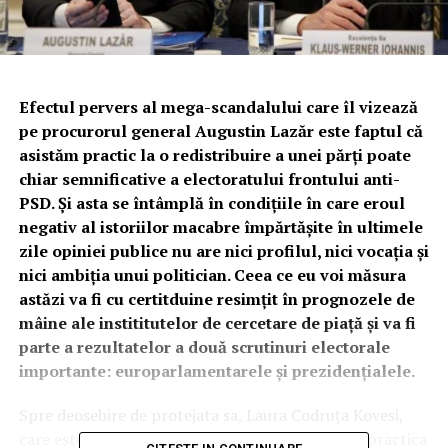
Efectul pervers al mega-scandalului care îl vizează
pe procurorul general Augustin Lazăr este faptul că
asistăm practic la o redistribuire a unei părți poate
chiar semnificative a electoratului frontului anti-
PSD. Și asta se întâmplă în condițiile în care eroul
negativ al istoriilor macabre împărtășite în ultimele
zile opiniei publice nu are nici profilul, nici vocația și
nici ambiția unui politician. Ceea ce eu voi măsura
astăzi va fi cu certitduine resimțit în prognozele de
mâine ale instititutelor de cercetare de piață și va fi
parte a rezultatelor a două scrutinuri electorale
importante: europarlamentarele și prezidențialele.
Spre deosebire de protejata sa, Laura Codruța Kovesi,
care este expresia modernă a aceluiași mod de a practica