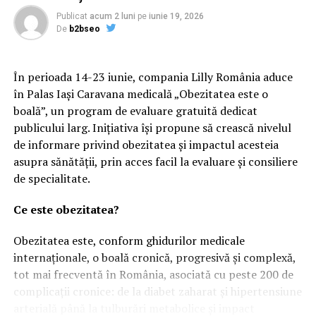
încercarea de a demonta acest stat paralel, cu toate
componentele sale, asupra cărora nu mai are rost să
Publicat
acum 2 luni
pe
iunie 19, 2026
De
b2bseo
insistăm – operațiune care are loc și în alte state și în
primul rând în Statele Unite – au fost și sunt devoalate,
rând pe rând, operațiuni de tip anticonstituțional
În perioada 14-23 iunie, compania Lilly România aduce
extrem de periculoase pentru orice democrație. Cu atât
în Palas Iași Caravana medicală „Obezitatea este o
mai mult pentru una incipientă și vulnerabilă.
boală”, un program de evaluare gratuită dedicat
publicului larg. Inițiativa își propune să crească nivelul
Statul subteran nu poate funcționa în absența unui braț
de informare privind obezitatea și impactul acesteia
înarmat, care să instituie într-o formă sau alta teroarea,
asupra sănătății, prin acces facil la evaluare și consiliere
în scopul reducerii la tăcere a adversarilor. Sub
de specialitate.
pretextul luptei împotriva corupției, o cauză unanim
împărtășită atât în România cât și în întreaga lume, a
Ce este obezitatea?
luat ființă acest instrument, a cărui vârf al aisbergului
este reprezentat de segmente ale serviicilor secrete,
Obezitatea este, conform ghidurilor medicale
care practică în mod curent poliția politică, de
internaționale, o boală cronică, progresivă și complexă,
procuratură și, atâta cât s-a putut și se mai poate, de
tot mai frecventă în România, asociată cu peste 200 de
magistrații judecători. În esență, sub altă formă, mai
complicații cronice: de la diabet zaharat și hipertensiune
laminată, mai adaptată timpurilor noi, mai potrivită
arterială până la tulburări metabolice și impact