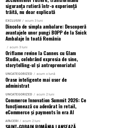
O comedie actuală și spumoasă, filmul
„În pielea
siguranța rutieră într-o experiență
trăită, nu doar explicată
mea”
este distribuit de T.R.I.B.E. Films.
EXCLUSIV
acum 3 luni
TRAILER:
https://bit.ly/InPieleaMea
Dincolo de simpla ambalare: Descoperă
Site oficial:
inpieleamea.ro
avantajele unor pungi BOPP de la Snick
Ambalaje în toată România
Mai multe detalii, imagini de la filmări, fragmente din
acum 3 luni
film, declarații din partea actorilor și informații despre
Oriflame revine la Cannes cu Glam
concursuri sunt disponibile pe paginile social media ale
Studio, celebrând expresia de sine,
filmului de
storytelling-ul și antreprenoriatul
Facebook
,
Instagram
,
TikTok
.
UNCATEGORIZED
acum o lună
Adrian Pădurețu semnează imaginea filmului. De sunet
Orase inteligente mai usor de
s-a ocupat Bogdan Ivanovici, de scenografie Anca
administrat
Miron, iar de costume Francisca Vass.
UNCATEGORIZED
acum 2 luni
Commerce Innovation Summit 2026: Ce
„În Pielea Mea”
este un film produs de: CB MOTION
funcționează cu adevărat în retail,
PICTURES.
eCommerce și payments în era AI
AFACERI
acum 2 luni
Producător asociat: MAGNETIC MEDIA PRODUCTIONS
SAINT-GOBAIN ROMÂNIA LANSEAZĂ