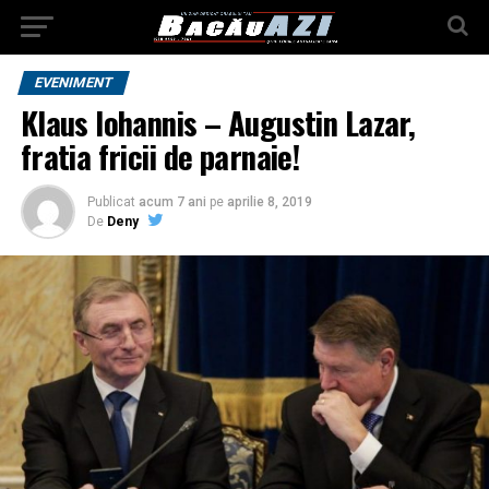
EVENIMENT
Klaus Iohannis – Augustin Lazar,
fratia fricii de parnaie!
Publicat
acum 7 ani
pe
aprilie 8, 2019
De
Deny