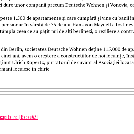
ci dure unor companii precum Deutsche Wohnen şi Vonovia, care
peste 1.500 de apartamente şi care cumpără şi vine cu banii inv
n pensionar în vârstă de 75 de ani. Hans von Maydell a fost nevo
ntâmpla ceea ce au păţit mii de alţi berlinezi, o reziliere a con
e din Berlin, societatea Deutsche Wohnen deţine 115.000 de a
 cinci ani, avem o creştere a construcţiilor de noi locuinţe, î
susținut Ulrich Ropertz, purtătorul de cuvânt al Asociaţiei locat
rmani locuiesc în chirie.
apital.ro | BacauAZI