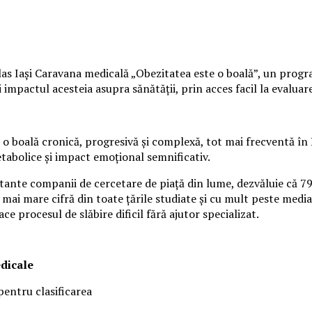
s Iași Caravana medicală „Obezitatea este o boală”, un program 
mpactul acesteia asupra sănătății, prin acces facil la evaluare 
o boală cronică, progresivă și complexă, tot mai frecventă în 
etabolice și impact emoțional semnificativ.
rtante companii de cercetare de piață din lume, dezvăluie că 7
 mai mare cifră din toate țările studiate și cu mult peste media
ace procesul de slăbire dificil fără ajutor specializat.
edicale
pentru clasificarea