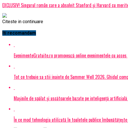
EXCLUSIV! Singurul român care a absolvit Stanford și Harvard cu merite 
Citeste in continuare
Iti recomandam
EvenimenteGratuite.ro promovează online evenimentele cu acces
Tot ce trebuie sa stii inainte de Summer Well 2026. Ghidul compl
Mașinile de spălat și uscătoarele bazate pe inteligență artificială
În ce mod tehnologia utilizată în toaletele publice îmbunătățește 