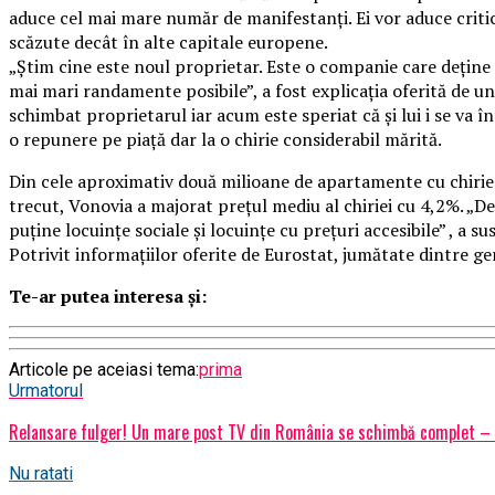
aduce cel mai mare număr de manifestanţi. Ei vor aduce criti
scăzute decât în alte capitale europene.
„Ştim cine este noul proprietar. Este o companie care deţine 
mai mari randamente posibile”, a fost explicația oferită de u
schimbat proprietarul iar acum este speriat că şi lui i se va î
o repunere pe piaţă dar la o chirie considerabil mărită.
Din cele aproximativ două milioane de apartamente cu chiri
trecut, Vonovia a majorat preţul mediu al chiriei cu 4,2%. „De
puţine locuinţe sociale şi locuinţe cu preţuri accesibile” , a 
Potrivit informațiilor oferite de Eurostat, jumătate dintre ge
Te-ar putea interesa și:
Articole pe aceiasi tema:
prima
Urmatorul
Relansare fulger! Un mare post TV din România se schimbă complet – c
Nu ratati