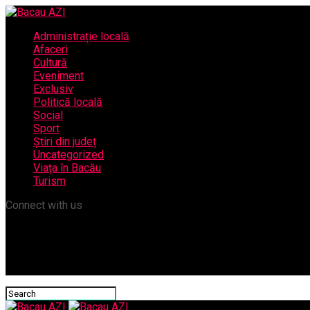
Administrație locală
Afaceri
Cultură
Eveniment
Exclusiv
Politică locală
Social
Sport
Știri din județ
Uncategorized
Viața în Bacău
Turism
Connect with us