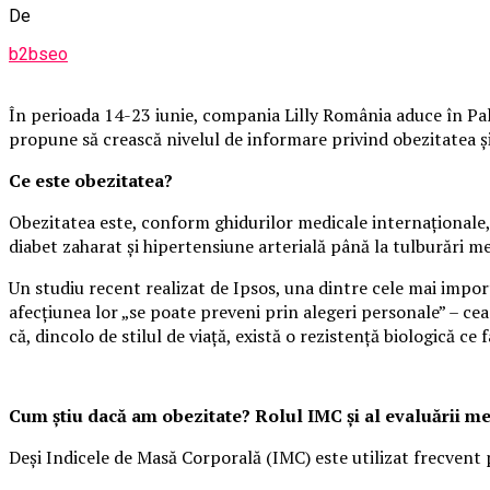
De
b2bseo
În perioada 14-23 iunie, compania Lilly România aduce în Pala
propune să crească nivelul de informare privind obezitatea și i
Ce este obezitatea?
Obezitatea este, conform ghidurilor medicale internaționale, 
diabet zaharat și hipertensiune arterială până la tulburări m
Un studiu recent realizat de Ipsos, una dintre cele mai impo
afecțiunea lor „se poate preveni prin alegeri personale” – cea
că, dincolo de stilul de viață, există o rezistență biologică ce f
Cum știu dacă am obezitate? Rolul IMC și al evaluării m
Deși Indicele de Masă Corporală (IMC) este utilizat frecvent 