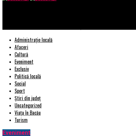
Bacau AZI
Alerta în Europa! Mii de germani au ieșit în stradă! De ce protest
Administrație locală
Afaceri
Cultură
Eveniment
Exclusiv
Politică locală
Social
Sport
Știri din județ
Uncategorized
Viața în Bacău
Turism
Eveniment