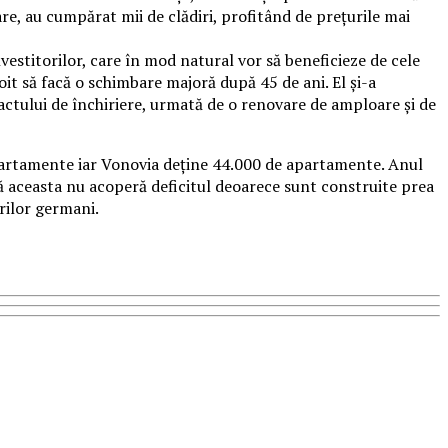
, au cumpărat mii de clădiri, profitând de preţurile mai
estitorilor, care în mod natural vor să beneficieze de cele
it să facă o schimbare majoră după 45 de ani. El și-a
tractului de închiriere, urmată de o renovare de amploare şi de
partamente iar Vonovia deţine 44.000 de apartamente. Anul
nsă aceasta nu acoperă deficitul deoarece sunt construite prea
arilor germani.