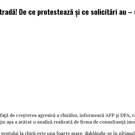
stradă! De ce protestează și ce solicitări au –
ţă de creşterea agresivă a chiriilor, informează AFP şi DPA, ci
țin așa a arătat o analiză realizată de firma de consultanţă i
prețului la chirii este una foarte mare, dublându-se în ultimul 