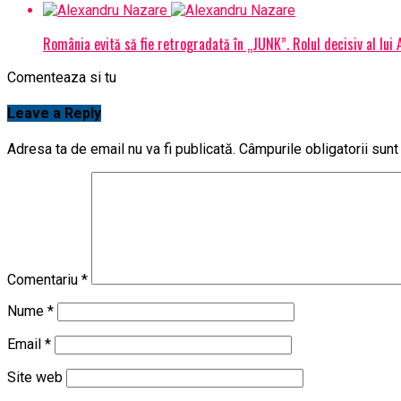
România evită să fie retrogradată în „JUNK”. Rolul decisiv al lui
Comenteaza si tu
Leave a Reply
Adresa ta de email nu va fi publicată.
Câmpurile obligatorii sun
Comentariu
*
Nume
*
Email
*
Site web