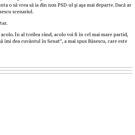
onta o să vrea să ia din nou PSD-ul şi aşa mai departe. Dacă ar
ăsescu scenariul.
tar.
olo. În al treilea rând, acolo voi fi în cel mai mare partid,
 să îmi dea cuvântul în Senat”, a mai spus Băsescu, care este