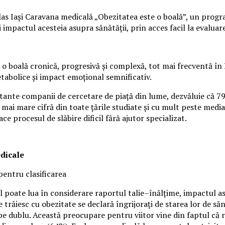
s Iași Caravana medicală „Obezitatea este o boală”, un program 
mpactul acesteia asupra sănătății, prin acces facil la evaluare 
o boală cronică, progresivă și complexă, tot mai frecventă în 
etabolice și impact emoțional semnificativ.
rtante companii de cercetare de piață din lume, dezvăluie că 7
 mai mare cifră din toate țările studiate și cu mult peste media
ace procesul de slăbire dificil fără ajutor specializat.
edicale
pentru clasificarea
 poate lua în considerare raportul talie–înălțime, impactul asup
 trăiesc cu obezitate se declară îngrijorați de starea lor de s
 dublu. Această preocupare pentru viitor vine din faptul că ro