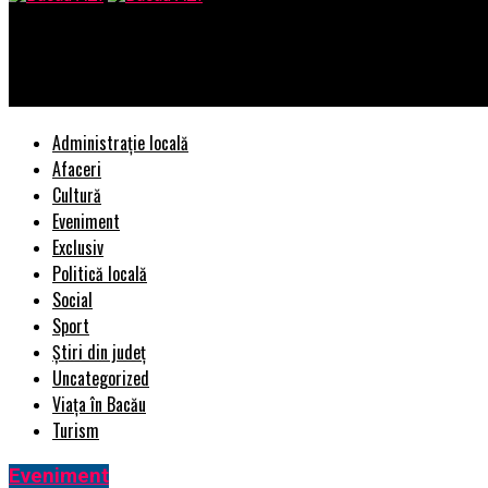
Bacau AZI
Dacă ar fi inteligent, s-ar da la o parte din fruntea PSD – capita
Administrație locală
Afaceri
Cultură
Eveniment
Exclusiv
Politică locală
Social
Sport
Știri din județ
Uncategorized
Viața în Bacău
Turism
Eveniment