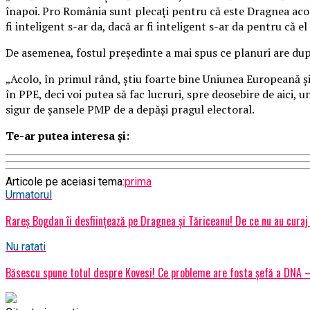
înapoi. Pro România sunt plecaţi pentru că este Dragnea acolo 
fi inteligent s-ar da, dacă ar fi inteligent s-ar da pentru că e
De asemenea, fostul preşedinte a mai spus ce planuri are dup
„Acolo, în primul rând, ştiu foarte bine Uniunea Europeană şi 
în PPE, deci voi putea să fac lucruri, spre deosebire de aici, 
sigur de şansele PMP de a depăşi pragul electoral.
Te-ar putea interesa și:
Articole pe aceiasi tema:
prima
Urmatorul
Rareș Bogdan îi desființează pe Dragnea și Tăriceanu! De ce nu au curaj 
Nu ratati
Băsescu spune totul despre Kovesi! Ce probleme are fosta șefă a DNA – 