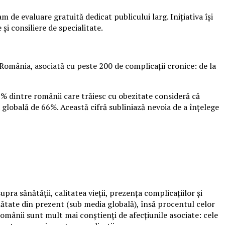
de evaluare gratuită dedicat publicului larg. Inițiativa își
și consiliere de specialitate.
România, asociată cu peste 200 de complicații cronice: de la
9% dintre românii care trăiesc cu obezitate consideră că
 globală de 66%. Această cifră subliniază nevoia de a înțelege
ra sănătății, calitatea vieții, prezența complicațiilor și
ănătate din prezent (sub media globală), însă procentul celor
mânii sunt mult mai conștienți de afecțiunile asociate: cele