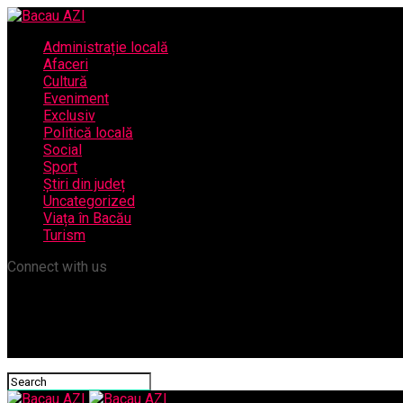
Administrație locală
Afaceri
Cultură
Eveniment
Exclusiv
Politică locală
Social
Sport
Știri din județ
Uncategorized
Viața în Bacău
Turism
Connect with us