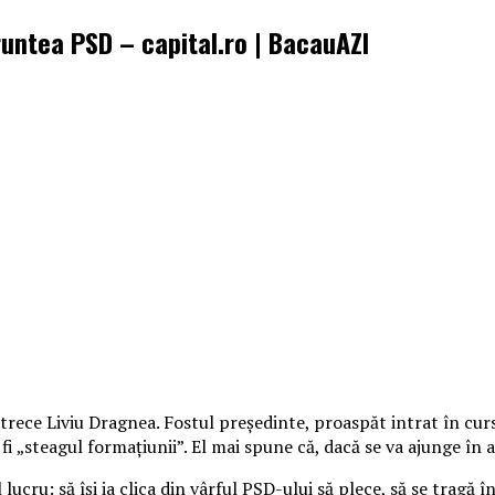
fruntea PSD – capital.ro | BacauAZI
e trece Liviu Dragnea. Fostul preşedinte, proaspăt intrat în c
i „steagul formaţiunii”. El mai spune că, dacă se va ajunge în a
lucru: să îşi ia clica din vârful PSD-ului să plece, să se tragă