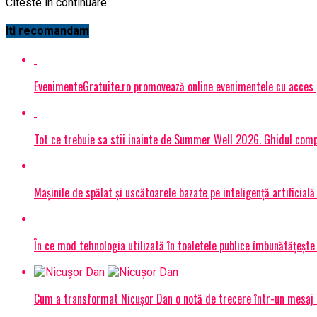
Citeste in continuare
Iti recomandam
EvenimenteGratuite.ro promovează online evenimentele cu acces
Tot ce trebuie sa stii inainte de Summer Well 2026. Ghidul compl
Mașinile de spălat și uscătoarele bazate pe inteligență artificială
În ce mod tehnologia utilizată în toaletele publice îmbunătățește 
Cum a transformat Nicușor Dan o notă de trecere într-un mesaj 