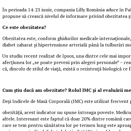
În perioada 14-23 iunie, compania Lilly România aduce în Pala
propune să crească nivelul de informare privind obezitatea și i
Ce este obezitatea?
Obezitatea este, conform ghidurilor medicale internaționale, 
diabet zaharat și hipertensiune arterială până la tulburări m
Un studiu recent realizat de Ipsos, una dintre cele mai impo
afecțiunea lor „se poate preveni prin alegeri personale” – cea
că, dincolo de stilul de viață, există o rezistență biologică ce f
Cum știu dacă am obezitate? Rolul IMC și al evaluării m
Deși Indicele de Masă Corporală (IMC) este utilizat frecvent 
obezității, acest indicator nu spune întreaga poveste. Medicul
altele. Interesant este faptul că doar 20% dintre românii care
care se tem pentru sănătatea lor pe termen lung este aproape