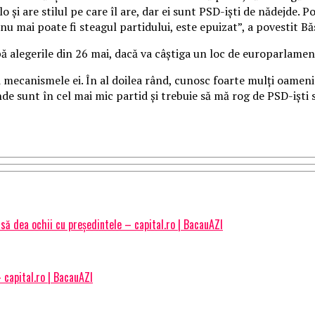
şi are stilul pe care îl are, dar ei sunt PSD-işti de nădejde. P
l nu mai poate fi steagul partidului, este epuizat”, a povestit B
ă alegerile din 26 mai, dacă va câştiga un loc de europarlamen
mecanismele ei. În al doilea rând, cunosc foarte mulţi oameni ac
unde sunt în cel mai mic partid şi trebuie să mă rog de PSD-işti
să dea ochii cu președintele – capital.ro | BacauAZI
capital.ro | BacauAZI