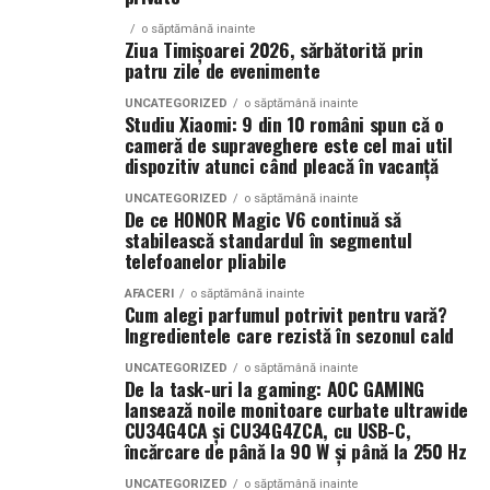
din România, printre care București, Alba Iulia, Cluj-
Necula, Alexandra Răduță.
Napoca, Sibiu și Târgu Mureș, având ca obiectiv
o săptămână inainte
Ziua Timișoarei 2026, sărbătorită prin
De „Ziua Îndrăgostiților”, pe
14 februarie, în Cinema
principal reducerea numărului de accidente prin
patru zile de evenimente
City Iulius Mall Suceava, de la 18:30
, spectatorii sunt
educație, prevenție și implicarea activă a comunității.
UNCATEGORIZED
o săptămână inainte
invitați la film alături de regizorul
Paul Decu
și de
Studiu Xiaomi: 9 din 10 români spun că o
Proiectul a fost organizat cu sprijinul partenerilor și
actorii
Sergiu Costache, Vlad si Oana Gherman,
cameră de supraveghere este cel mai util
sponsorilor: Allianz Țiriac, Accenture, Coresi, Autoliv,
Alexandra Răduță.
dispozitiv atunci când pleacă în vacanță
Academia Titi Aur, ISU, IPJ, IJJ, Pro Rally Racing Team
UNCATEGORIZED
o săptămână inainte
Cineplexx Băneasa Shopping City
(ERA), OC Racing Team, LS Driving Academy, Siguranța
De ce HONOR Magic V6 continuă să
București
găzduiește o proiecție specială în prezența
stabilească standardul în segmentul
Auto Copii, Lifetime Events, Ugly Bikers, Oaki, Crust
telefoanelor pliabile
întregii echipe pe
15 februarie, de la 17:30.
Focacceria și Panoramic.
AFACERI
o săptămână inainte
În
Craiova
, regizorul
Paul Decu
și actorii
Sergiu
Cum alegi parfumul potrivit pentru vară?
Despre Rotaract
Ingredientele care rezistă în sezonul cald
Costache, Azaleea Necula și Oana Gherman
vor
ajunge la cinematograful
Inspire VIP Electroputere
Rotaract este o organizație internațională dedicată
UNCATEGORIZED
o săptămână inainte
De la task-uri la gaming: AOC GAMING
Mall pe 16 februarie de la ora 18:00
.
tinerilor cu vârste de peste 18 ani, care dezvoltă
lansează noile monitoare curbate ultrawide
proiecte de voluntariat, educație, leadership și implicare
CU34G4CA și CU34G4ZCA, cu USB-C,
Actorii
Vlad Gherman, Oana Gherman și Ioana
comunitară. Parte a familiei Rotary International,
încărcare de până la 90 W și până la 250 Hz
Ginghină
vin la întâlnirea cu publicul din
Cinema City
Rotaract reunește tineri profesioniști și studenți care își
UNCATEGORIZED
o săptămână inainte