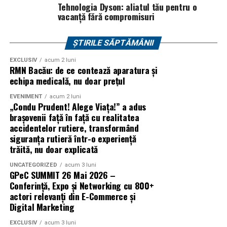
Vivo! Pitești pe 17 februarie, de la 18:30
și vor
propun să genereze schimbări pozitive în comunitățile
Tehnologia Dyson: aliatul tău pentru o
participa la o discuție după proiecție, alături de
vacanță fără compromisuri
din care fac parte, prin inițiative sociale, educaționale,
regizorul
Paul Decu.
culturale și civice.
ȘTIRILE SĂPTĂMÂNII
Caravana
„În pielea mea”
ajunge la
Cinema City
Sursa articol:
BVON.ro
Shopping City Ploiești, pe 18 februarie,
de la 18:30, la
EXCLUSIV
acum 2 luni
RMN Bacău: de ce contează aparatura și
proiecția specială introdusă de regizorul
Paul Decu
,
echipa medicală, nu doar prețul
alături de actorii
Ioana State, Vlad și Oana Gherman,
Azaleea Necula și Gabriel Vatavu.
EVENIMENT
acum 2 luni
„Condu Prudent! Alege Viața!” a adus
brașovenii față în față cu realitatea
O comedie actuală și spumoasă, filmul
„În pielea
accidentelor rutiere, transformând
mea”
este distribuit de T.R.I.B.E. Films.
siguranța rutieră într-o experiență
trăită, nu doar explicată
TRAILER:
https://bit.ly/InPieleaMea
Site oficial:
inpieleamea.ro
UNCATEGORIZED
acum 3 luni
GPeC SUMMIT 26 Mai 2026 –
Conferință, Expo și Networking cu 800+
Mai multe detalii, imagini de la filmări, fragmente din
actori relevanți din E-Commerce și
film, declarații din partea actorilor și informații despre
Digital Marketing
concursuri sunt disponibile pe paginile social media ale
filmului de
Facebook
,
Instagram
,
TikTok
.
EXCLUSIV
acum 3 luni