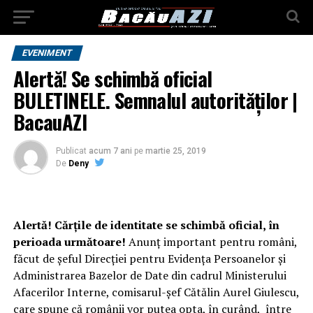
EVENIMENT
Alertă! Se schimbă oficial
BULETINELE. Semnalul autorităților |
BacauAZI
Publicat
acum 7 ani
pe
martie 25, 2019
De
Deny
Alertă! Cărţile de identitate se schimbă oficial, în
perioada următoare!
Anunţ important pentru români,
făcut de şeful Direcţiei pentru Evidenţa Persoanelor şi
Administrarea Bazelor de Date din cadrul Ministerului
Afacerilor Interne, comisarul-şef Cătălin Aurel Giulescu,
care spune că românii vor putea opta, în curând, între