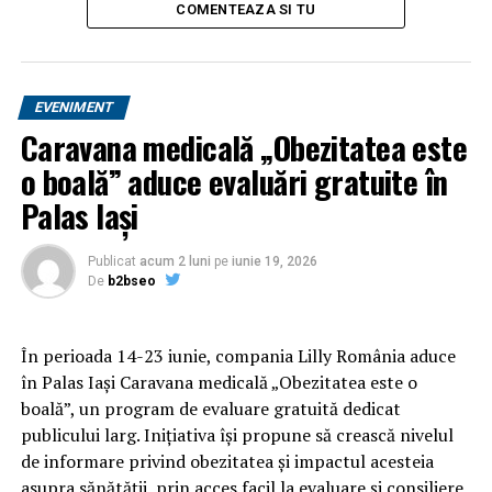
COMENTEAZA SI TU
conţină acel cip. Este foarte posibil ca cetăţeanul să nu
poată călători în spaţiul UE cu acel document fără cip”, a
mai spus şeful Direcţiei pentru Evidenţa Persoanelor şi
Administrarea Bazelor de Date din cadrul Ministerului
EVENIMENT
Afacerilor Interne.
Caravana medicală „Obezitatea este
De asemenea, oficialul a mai precizat că ţările UE,
o boală” aduce evaluări gratuite în
inclusiv România, vor avea la dispoziţie doi ani pentru
Palas Iași
implementarea măsurilor prevăzute în regulamentul ce
va intra în vigoare peste câteva luni, însă actualele
Publicat
acum 2 luni
pe
iunie 19, 2026
documente de identitate vor fi valabile în continuare,
De
b2bseo
până la expirarea lor.
Alertă! Cărţile de identitate se schimbă oficial, în
În perioada 14-23 iunie, compania Lilly România aduce
perioada următoare!
în Palas Iași Caravana medicală „Obezitatea este o
boală”, un program de evaluare gratuită dedicat
publicului larg. Inițiativa își propune să crească nivelul
ARTICOLE PE ACEIASI TEMA:
PRIMA
de informare privind obezitatea și impactul acesteia
URMATORUL
asupra sănătății, prin acces facil la evaluare și consiliere