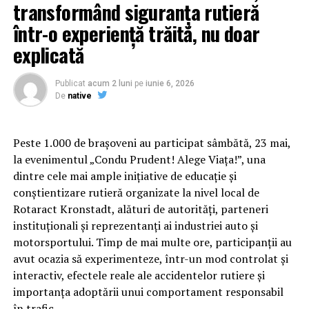
transformând siguranța rutieră
procesul de slăbire dificil fără ajutor specializat.
într-o experiență trăită, nu doar
explicată
Publicat
acum 2 luni
pe
iunie 6, 2026
De
native
Peste 1.000 de brașoveni au participat sâmbătă, 23 mai,
la evenimentul „Condu Prudent! Alege Viața!”, una
dintre cele mai ample inițiative de educație și
conștientizare rutieră organizate la nivel local de
Rotaract Kronstadt, alături de autorități, parteneri
instituționali și reprezentanți ai industriei auto și
Cum știu dacă am obezitate? Rolul IMC și al
motorsportului. Timp de mai multe ore, participanții au
evaluării medicale
avut ocazia să experimenteze, într-un mod controlat și
interactiv, efectele reale ale accidentelor rutiere și
Deși Indicele de Masă Corporală (IMC) este utilizat
importanța adoptării unui comportament responsabil
frecvent pentru clasificarea
în trafic.