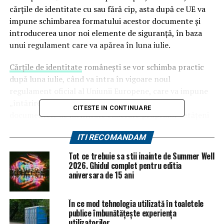
cărţile de identitate cu sau fără cip, asta după ce UE va
impune schimbarea formatului acestor documente şi
introducerea unor noi elemente de siguranţă, în baza
unui regulament care va apărea în luna iulie.
Cărţile de identitate
româneşti se vor schimba practic
după luna iulie, când va intra în vigoare noul
regulament oficial al Uniunii Europene, care va impune
„întărirea elementelor de securitate cuprinse în
CITESTE IN CONTINUARE
documentele de identitate eliberate propriilor cetăţeni
de către statele membre”.
ITI RECOMANDAM
„În acest sens, şi la nivelul României vor fi adoptate
Tot ce trebuie sa stii inainte de Summer Well
măsuri în scopul respectării dispoziţiilor acestui
2026. Ghidul complet pentru editia
regulament (…) Măsurile vor conduce la schimbarea
aniversara de 15 ani
formatului documentului de identitate”, a declarat
Giulescu, adăugând că buletinele vor avea de acum
În ce mod tehnologia utilizată în toaletele
înainte formatul unui card bancar.
publice îmbunătățește experiența
utilizatorilor