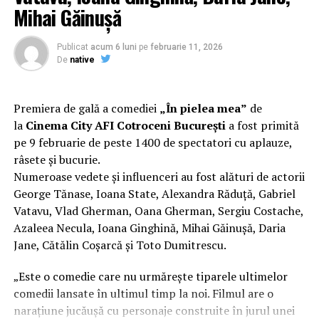
Mihai Găinușă
tratamentele, fie că vorbim de modificări ale stilului de
Viața!” își propune să transforme informația teoretică
viață, medicație sau intervenții chirurgicale, trebuie
într-o experiență directă, prin simulări și demonstrații
personalizate. Doar un medic poate recomanda soluția
Publicat
acum 6 luni
pe
februarie 11, 2026
care îi ajută pe participanți să înțeleagă concret
De
native
potrivită.
Aici poți găsi un medic specialist din zona ta
.
impactul deciziilor luate în trafic.
Discuția cu un medic este cu atât mai importantă cu cât,
Comunitatea și colaborarea
Premiera de gală a comediei
„În pielea mea”
de
potrivit studiului Ipsos, doar 20% dintre respondenții
la
Cinema City AFI Cotroceni București
a fost primită
dintre instituții fac diferența
care trăiesc cu obezitate în România se declară
pe 9 februarie de peste 1400 de spectatori cu aplauze,
îngrijorați de starea lor de sănătate din prezent, cu mai
râsete și bucurie.
Unul dintre cele mai importante elemente ale
mult de 20 de puncte procentuale sub media globală.
Numeroase vedete și influenceri au fost alături de actorii
evenimentului a fost colaborarea dintre voluntari,
George Tănase, Ioana State, Alexandra Răduță, Gabriel
autorități și partenerii implicați în proiect. Participanții
Vatavu, Vlad Gherman, Oana Gherman, Sergiu Costache,
au avut acces la demonstrații realizate de reprezentanții
Azaleea Necula, Ioana Ginghină, Mihai Găinușă, Daria
ISU Brașov, experiențe VR care simulează efectele
Jane, Cătălin Coșarcă și Toto Dumitrescu.
consumului de alcool și ale distragerii atenției la volan,
sesiuni dedicate siguranței copiilor în mașină și expoziții
„Este o comedie care nu urmărește tiparele ultimelor
de automobile de competiție.
comedii lansate în ultimul timp la noi. Filmul are o
narațiune jucăușă cu personaje construite în jurul unei
„Succesul acestui eveniment a fost posibil datorită unei