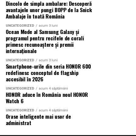
Dincolo de simpla ambalare: Descoperă
avantajele unor pungi BOPP de la Snick
Adrian Pădurețu semnează imaginea filmului. De sunet
Ambalaje în toată România
s-a ocupat Bogdan Ivanovici, de scenografie Anca
Miron, iar de costume Francisca Vass.
UNCATEGORIZED
acum 3 luni
Ocean Mode al Samsung Galaxy și
programul pentru recifele de corali
„În Pielea Mea”
este un film produs de: CB MOTION
primesc recunoaștere și premii
PICTURES.
internaționale
Producător asociat: MAGNETIC MEDIA PRODUCTIONS
UNCATEGORIZED
acum 3 luni
Smartphone-urile din seria HONOR 600
redefinesc conceptul de flagship
Producător: Claudiu Boboc
accesibil în 2026
Producător executiv: Adela Mara
UNCATEGORIZED
acum 4 săptămâni
HONOR aduce în România noul HONOR
Manager producție: Iulia Cezara Roșu
Watch 6
UNCATEGORIZED
acum 4 săptămâni
Casting: ELEPHANT MEDIA
Orase inteligente mai usor de
administrat
Realizat cu sprijinul: