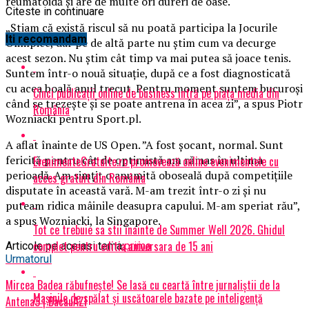
reumatoidă și are de multe ori dureri de oase.
Citeste in continuare
„Ştiam că există riscul să nu poată participa la Jocurile
Iti recomandam
Olimpice, dar pe de altă parte nu ştim cum va decurge
acest sezon. Nu ştim cât timp va mai putea să joace tenis.
Suntem într-o nouă situaţie, după ce a fost diagnosticată
cu acea boală anul trecut. Pentru moment suntem bucuroşi
Cinci publicații online de business intră pe piața media din
când se trezeşte şi se poate antrena în acea zi”, a spus Piotr
România
Wozniacki pentru Sport.pl.
A aflat înainte de US Open. ”A fost şocant, normal. Sunt
fericită pentru cât de optimistă am rămas în ultima
EvenimenteGratuite.ro promovează online evenimentele cu
perioadă. Am simţit o anumită oboseală după competiţiile
acces gratuit din România
disputate în această vară. M-am trezit într-o zi şi nu
puteam ridica mâinile deasupra capului. M-am speriat rău”,
a spus Wozniacki, la Singapore.
Tot ce trebuie sa stii inainte de Summer Well 2026. Ghidul
complet pentru editia aniversara de 15 ani
Articole pe aceiasi tema:
prima
Urmatorul
Mircea Badea răbufnește! Se lasă cu ceartă între jurnaliștii de la
Mașinile de spălat și uscătoarele bazate pe inteligență
Antena3 | BacauAZI