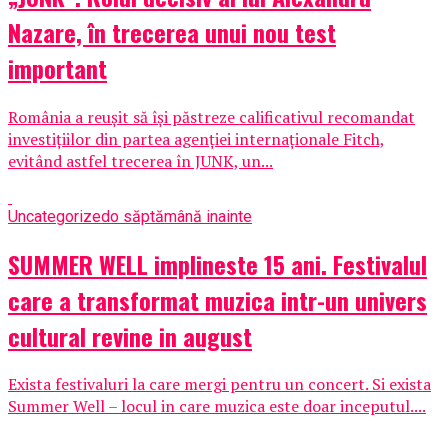
Nazare, în trecerea unui nou test
important
România a reușit să își păstreze calificativul recomandat
investițiilor din partea agenției internaționale Fitch,
evitând astfel trecerea în JUNK, un...
Uncategorized
o săptămână inainte
SUMMER WELL implineste 15 ani. Festivalul
care a transformat muzica intr-un univers
cultural revine in august
Exista festivaluri la care mergi pentru un concert. Si exista
Summer Well – locul in care muzica este doar inceputul....