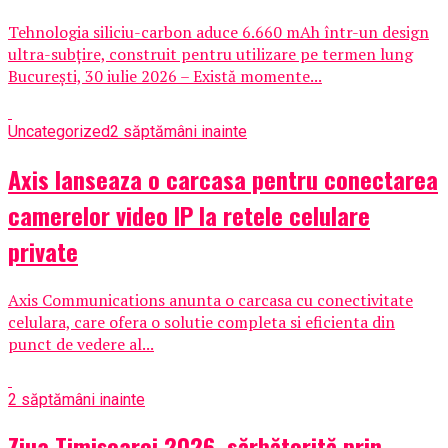
Tehnologia siliciu-carbon aduce 6.660 mAh într-un design
ultra-subțire, construit pentru utilizare pe termen lung
București, 30 iulie 2026 – Există momente...
Uncategorized
2 săptămâni inainte
Axis lanseaza o carcasa pentru conectarea
camerelor video IP la retele celulare
private
Axis Communications anunta o carcasa cu conectivitate
celulara, care ofera o solutie completa si eficienta din
punct de vedere al...
2 săptămâni inainte
Ziua Timișoarei 2026, sărbătorită prin