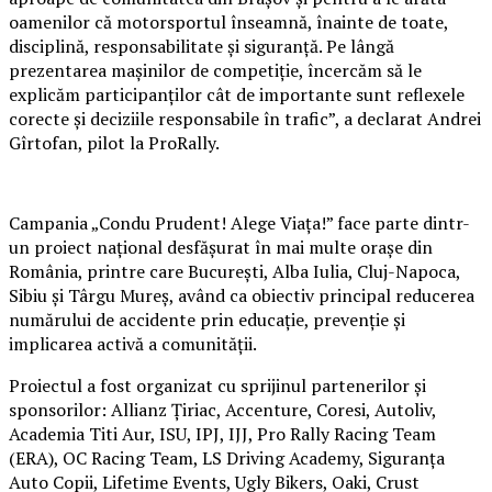
oamenilor că motorsportul înseamnă, înainte de toate,
disciplină, responsabilitate și siguranță. Pe lângă
prezentarea mașinilor de competiție, încercăm să le
explicăm participanților cât de importante sunt reflexele
corecte și deciziile responsabile în trafic”, a declarat Andrei
Gîrtofan, pilot la ProRally.
Campania „Condu Prudent! Alege Viața!” face parte dintr-
un proiect național desfășurat în mai multe orașe din
România, printre care București, Alba Iulia, Cluj-Napoca,
Sibiu și Târgu Mureș, având ca obiectiv principal reducerea
numărului de accidente prin educație, prevenție și
implicarea activă a comunității.
Proiectul a fost organizat cu sprijinul partenerilor și
sponsorilor: Allianz Țiriac, Accenture, Coresi, Autoliv,
Academia Titi Aur, ISU, IPJ, IJJ, Pro Rally Racing Team
(ERA), OC Racing Team, LS Driving Academy, Siguranța
Auto Copii, Lifetime Events, Ugly Bikers, Oaki, Crust