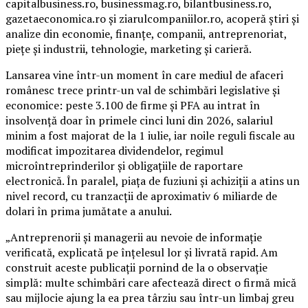
capitalbusiness.ro, businessmag.ro, bilantbusiness.ro,
gazetaeconomica.ro și ziarulcompaniilor.ro, acoperă știri și
analize din economie, finanțe, companii, antreprenoriat,
piețe și industrii, tehnologie, marketing și carieră.
Lansarea vine într-un moment în care mediul de afaceri
românesc trece printr-un val de schimbări legislative și
economice: peste 3.100 de firme și PFA au intrat în
insolvență doar în primele cinci luni din 2026, salariul
minim a fost majorat de la 1 iulie, iar noile reguli fiscale au
modificat impozitarea dividendelor, regimul
microîntreprinderilor și obligațiile de raportare
electronică. În paralel, piața de fuziuni și achiziții a atins un
nivel record, cu tranzacții de aproximativ 6 miliarde de
dolari în prima jumătate a anului.
„Antreprenorii și managerii au nevoie de informație
verificată, explicată pe înțelesul lor și livrată rapid. Am
construit aceste publicații pornind de la o observație
simplă: multe schimbări care afectează direct o firmă mică
sau mijlocie ajung la ea prea târziu sau într-un limbaj greu