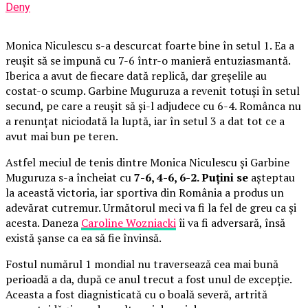
Deny
Monica Niculescu s-a descurcat foarte bine în setul 1. Ea a
reușit să se impună cu 7-6 într-o manieră entuziasmantă.
Iberica a avut de fiecare dată replică, dar greșelile au
costat-o scump. Garbine Muguruza a revenit totuși în setul
secund, pe care a reușit să și-l adjudece cu 6-4. Românca nu
a renunțat niciodată la luptă, iar în setul 3 a dat tot ce a
avut mai bun pe teren.
Astfel meciul de tenis dintre Monica Niculescu și Garbine
Muguruza s-a încheiat cu
7-6, 4-6, 6-2. Puțini se
așteptau
la această victoria, iar sportiva din România a produs un
adevărat cutremur. Următorul meci va fi la fel de greu ca și
acesta. Daneza
Caroline Wozniacki
îi va fi adversară, însă
există șanse ca ea să fie învinsă.
Fostul numărul 1 mondial nu traversează cea mai bună
perioadă a da, după ce anul trecut a fost unul de excepție.
Aceasta a fost diagnisticată cu o boală severă, artrită