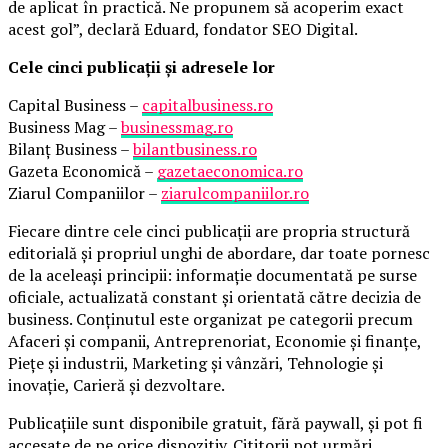
de aplicat în practică. Ne propunem să acoperim exact
acest gol”, declară Eduard, fondator SEO Digital.
Cele cinci publicații și adresele lor
Capital Business –
capitalbusiness.ro
Business Mag –
businessmag.ro
Bilanț Business –
bilantbusiness.ro
Gazeta Economică –
gazetaeconomica.ro
Ziarul Companiilor –
ziarulcompaniilor.ro
Fiecare dintre cele cinci publicații are propria structură
editorială și propriul unghi de abordare, dar toate pornesc
de la aceleași principii: informație documentată pe surse
oficiale, actualizată constant și orientată către decizia de
business. Conținutul este organizat pe categorii precum
Afaceri și companii, Antreprenoriat, Economie și finanțe,
Piețe și industrii, Marketing și vânzări, Tehnologie și
inovație, Carieră și dezvoltare.
Publicațiile sunt disponibile gratuit, fără paywall, și pot fi
accesate de pe orice dispozitiv. Cititorii pot urmări