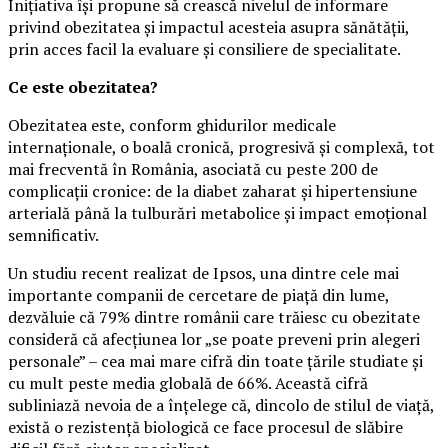
Inițiativa își propune să crească nivelul de informare
privind obezitatea și impactul acesteia asupra sănătății,
prin acces facil la evaluare și consiliere de specialitate.
Ce este obezitatea?
Obezitatea este, conform ghidurilor medicale
internaționale, o boală cronică, progresivă și complexă, tot
mai frecventă în România, asociată cu peste 200 de
complicații cronice: de la diabet zaharat și hipertensiune
arterială până la tulburări metabolice și impact emoțional
semnificativ.
Un studiu recent realizat de Ipsos, una dintre cele mai
importante companii de cercetare de piață din lume,
dezvăluie că 79% dintre românii care trăiesc cu obezitate
consideră că afecțiunea lor „se poate preveni prin alegeri
personale” – cea mai mare cifră din toate țările studiate și
cu mult peste media globală de 66%. Această cifră
subliniază nevoia de a înțelege că, dincolo de stilul de viață,
există o rezistență biologică ce face procesul de slăbire