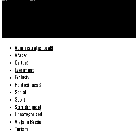
Bacau AZI
Monica Niculescu a produs o surpriză colosală la Miami! Ce s-a
întâmplat în meciul contra Garbinei Muguruza | BacauAZI
Administrație locală
Afaceri
Cultură
Eveniment
Exclusiv
Politică locală
Social
Sport
Știri din județ
Uncategorized
Viața în Bacău
Turism