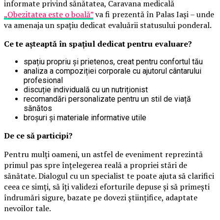
informate privind sănătatea, Caravana medicală
„Obezitatea este o boală”
va fi prezentă în Palas Iași – unde
va amenaja un spațiu dedicat evaluării statusului ponderal.
Ce te așteaptă în spațiul dedicat pentru evaluare?
spațiu propriu și prietenos, creat pentru confortul tău
analiza a compoziției corporale cu ajutorul cântarului
profesional
discuție individuală cu un nutriționist
recomandări personalizate pentru un stil de viață
sănătos
broșuri și materiale informative utile
De ce să participi?
Pentru mulți oameni, un astfel de eveniment reprezintă
primul pas spre înțelegerea reală a propriei stări de
sănătate. Dialogul cu un specialist te poate ajuta să clarifici
ceea ce simți, să îți validezi eforturile depuse și să primești
îndrumări sigure, bazate pe dovezi științifice, adaptate
nevoilor tale.