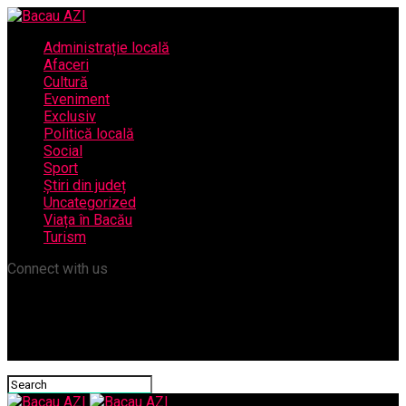
Administrație locală
Afaceri
Cultură
Eveniment
Exclusiv
Politică locală
Social
Sport
Știri din județ
Uncategorized
Viața în Bacău
Turism
Connect with us