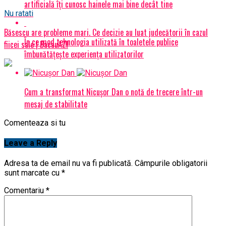
artificială îți cunosc hainele mai bine decât tine
Nu ratati
Băsescu are probleme mari. Ce decizie au luat judecătorii în cazul
În ce mod tehnologia utilizată în toaletele publice
fiicei sale | BacauAZI
îmbunătățește experiența utilizatorilor
Cum a transformat Nicușor Dan o notă de trecere într-un
mesaj de stabilitate
Comenteaza si tu
Leave a Reply
Adresa ta de email nu va fi publicată.
Câmpurile obligatorii
sunt marcate cu
*
Comentariu
*