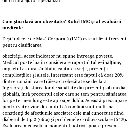
dificil fără ajutor specializat.
Cum știu dacă am obezitate? Rolul IMC și al evaluării
medicale
Deși Indicele de Masă Corporală (IMC) este utilizat frecvent
pentru clasificarea
obezității, acest indicator nu spune întreaga poveste.
Medicul poate lua în considerare raportul talie–înălțime,
impactul asupra sănătății, calitatea vieții, prezența
complicațiilor și altele. Interesant este faptul că doar 20%
dintre românii care trăiesc cu obezitate se declară
îngrijorați de starea lor de sănătate din prezent (sub media
globală), însă procentul celor care se tem pentru sănătatea
lor pe termen lung este aproape dublu. Această preocupare
pentru viitor vine din faptul că românii sunt mult mai
conștienți de afecțiunile asociate: cele mai cunoscute fiind
diabetul de tip 2 (66%) și problemele cardiovasculare (64%).
Evaluarea medicală la momentul potrivit poate preveni