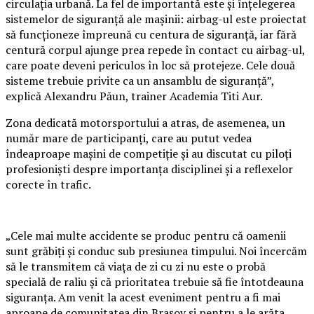
circulația urbană. La fel de importantă este și înțelegerea
sistemelor de siguranță ale mașinii: airbag-ul este proiectat
să funcționeze împreună cu centura de siguranță, iar fără
centură corpul ajunge prea repede în contact cu airbag-ul,
care poate deveni periculos în loc să protejeze. Cele două
sisteme trebuie privite ca un ansamblu de siguranță”,
explică Alexandru Păun, trainer Academia Titi Aur.
Zona dedicată motorsportului a atras, de asemenea, un
număr mare de participanți, care au putut vedea
îndeaproape mașini de competiție și au discutat cu piloți
profesioniști despre importanța disciplinei și a reflexelor
corecte în trafic.
„Cele mai multe accidente se produc pentru că oamenii
sunt grăbiți și conduc sub presiunea timpului. Noi încercăm
să le transmitem că viața de zi cu zi nu este o probă
specială de raliu și că prioritatea trebuie să fie întotdeauna
siguranța. Am venit la acest eveniment pentru a fi mai
aproape de comunitatea din Brașov și pentru a le arăta