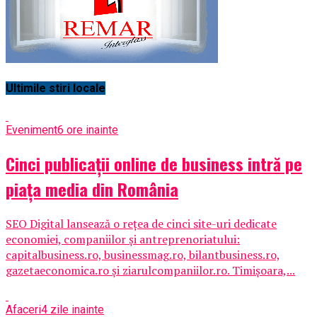
Ultimile stiri locale
Eveniment
6 ore inainte
Cinci publicații online de business intră pe
piața media din România
SEO Digital lansează o rețea de cinci site-uri dedicate
economiei, companiilor și antreprenoriatului:
capitalbusiness.ro, businessmag.ro, bilantbusiness.ro,
gazetaeconomica.ro și ziarulcompaniilor.ro. Timișoara,...
Afaceri
4 zile inainte