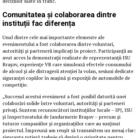
deciziilor luate în trafic.
Comunitatea și colaborarea dintre
instituții fac diferența
Unul dintre cele mai importante elemente ale
evenimentului a fost colaborarea dintre voluntari,
autorități și partenerii implicați în proiect. Participanții au
avut acces la demonstrații realizate de reprezentanții ISU
Brașov, experiențe VR care simulează efectele consumului
de alcool și ale distragerii atenției la volan, sesiuni dedicate
siguranței copiilor în mașină și expoziții de automobile de
competiție.
„Succesul acestui eveniment a fost posibil datorită unei
colaborări solide între voluntari, autorități și parteneri
privați. Suntem recunoscători instituțiilor locale – IPJ, ISU
și Inspectoratului de Jandarmerie Brașov – precum și
tuturor companiilor și organizațiilor care au susținut
proiectul. Împreună am reușit să transmitem un mesaj clar:
siguranța rutieră trebuie să devină o prioritate pentru