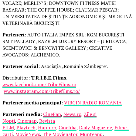
VOLARE; MERLIN’S; DOWNTOWN FITNESS MATEI
BASARAB; THE COFFEE HOUSE; CLAUMAR PESCAR;
UNIVERSITATEA DE ȘTIINȚE AGRONOMICE ȘI MEDICINĂ
VETERINARĂ BUCUREȘTI
Parteneri
: AUTO ITALIA IMPEX SRL; KGM BUCUREȘTI –
SMT PALLADY; RAZELM LUXURY RESORT – JURILOVCA;
SCEMTOVICI & BENOWITZ GALLERY; CREATIVE
AVOCADOS; ALCHEMICO.
Partener social
: Asociația „România Zâmbește”.
Distribuitor:
T.R.I.B.E. Films
.
www.facebook.com/TribeFilms.ro
–
www.instagram.com/tribefilms.ro/
Partener media principal
:
VIRGIN RADIO ROMANIA
Parteneri media
:
CineFan
,
News.ro
,
Zile și
Nopți
,
Cinemap
,
Revista
FILM
,
Playtech
,
Happ.ro
,
Cinefilia
,
Daily Magazine
,
Filme-
carti
,
MovieNews
,
The Movienator
,
Munteanu
.