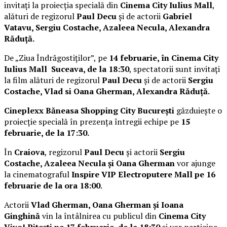
invitați la proiecția specială din
Cinema City Iulius Mall
,
alături de regizorul
Paul Decu
și de actorii
Gabriel
Vatavu, Sergiu Costache, Azaleea Necula, Alexandra
Răduță.
De „Ziua Îndrăgostiților”, pe
14 februarie, în Cinema City
Iulius Mall Suceava, de la 18:30
, spectatorii sunt invitați
la film alături de regizorul
Paul Decu
și de actorii
Sergiu
Costache, Vlad si Oana Gherman, Alexandra Răduță.
Cineplexx Băneasa Shopping City București
găzduiește o
proiecție specială în prezența întregii echipe pe
15
februarie, de la 17:30.
În
Craiova
, regizorul
Paul Decu
și actorii
Sergiu
Costache, Azaleea Necula și Oana Gherman
vor ajunge
la cinematograful
Inspire VIP Electroputere Mall pe 16
februarie de la ora 18:00
.
Actorii
Vlad Gherman, Oana Gherman și Ioana
Ginghină
vin la întâlnirea cu publicul din
Cinema City
Vivo! Pitești pe 17 februarie, de la 18:30
și vor participa