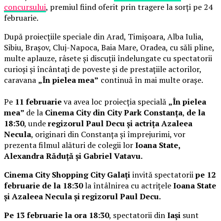
concursului
, premiul fiind oferit prin tragere la sorți pe 24
februarie.
După proiecțiile speciale din Arad, Timișoara, Alba Iulia,
Sibiu, Brașov, Cluj-Napoca, Baia Mare, Oradea, cu săli pline,
multe aplauze, râsete și discuții îndelungate cu spectatorii
curioși și încântați de poveste și de prestațiile actorilor,
caravana
„În pielea mea”
continuă în mai multe orașe.
Pe
11 februarie
va avea loc proiecția specială
„În pielea
mea”
de la
Cinema City din City Park Constanța
,
de la
18:30
, unde
regizorul Paul Decu și actrița Azaleea
Necula
, originari din Constanța și împrejurimi, vor
prezenta filmul alături de colegii lor
Ioana State,
Alexandra Răduță și Gabriel Vatavu.
Cinema City Shopping City Galați
invită spectatorii
pe 12
februarie de la 18:30
la întâlnirea cu actrițele
Ioana State
și Azaleea Necula și regizorul Paul Decu.
Pe 13 februarie la ora 18:30
, spectatorii din
Iași
sunt