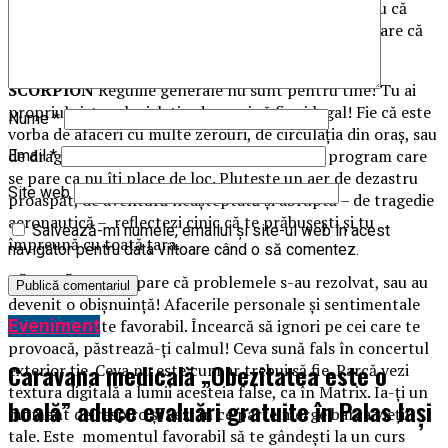
Este necesar să-ţi găseşti cuvintele potrivite, pentru că
anturajult tău pare confuz şi distrat. Toată lumea pare că
aşteaptă ceva!
SCORPION
Regulile generale nu sunt pentru tine! Tu ai
propriul sistem legislativ, dar vezi să fie şi legal! Fie că este
Nume
*
vorba de afaceri cu multe zerouri, de circulaţia din oraş, sau
de dragoste. La prînz, posibilă schimbare de program care
Email
*
se pare ca nu îţi place de loc. Pluteşte un aer de dezastru
Site web
proaspăt, de aventură neaşteptată şi abruptă – de tragedie
aeronautică – reflectezi cinic că te prăbuşeşti şi tu
Salvează-mi numele, emailul și site-ul web în acest
împreună cu toată ţara.
navigator pentru data viitoare când o să comentez.
SĂGETĂTOR
Se pare că problemele s-au rezolvat, sau au
devenit o obişnuinţă! Afacerile personale şi sentimentale
Eveniment
sunt aspectate favorabil. Încearcă să ignori pe cei care te
provoacă, păstrează-ţi calmul! Ceva sună fals în concertul
Caravana medicală „Obezitatea este o
exterior ţie. Ceva nu este cum ar trebui să fie. Parcă vezi
textura digitală a lumii acesteia false, ca în Matrix. Ia-ţi un
boală” aduce evaluări gratuite în Palas Iași
moment de respiro şi vezi în ce parte merge barca vieţii
tale. Este momentul favorabil să te gândeşti la un curs