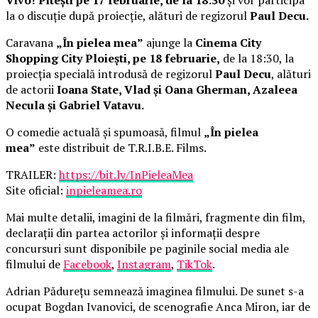
la o discuție după proiecție, alături de regizorul
Paul Decu.
Caravana
„În pielea mea”
ajunge la
Cinema City
Shopping City Ploiești, pe 18 februarie,
de la 18:30, la
proiecția specială introdusă de regizorul
Paul Decu
, alături
de actorii
Ioana State, Vlad și Oana Gherman, Azaleea
Necula și Gabriel Vatavu.
O comedie actuală și spumoasă, filmul
„În pielea
mea”
este distribuit de T.R.I.B.E. Films.
TRAILER:
https://bit.ly/InPieleaMea
Site oficial:
inpieleamea.ro
Mai multe detalii, imagini de la filmări, fragmente din film,
declarații din partea actorilor și informații despre
concursuri sunt disponibile pe paginile social media ale
filmului de
Facebook
,
Instagram
,
TikTok
.
Adrian Pădurețu semnează imaginea filmului. De sunet s-a
ocupat Bogdan Ivanovici, de scenografie Anca Miron, iar de