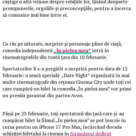
câștige o altă viziune despre relațiile lor, lăsând deoparte
presupunerile, orgoliile și preconcepțiile, pentru a încerca
să comunice mai bine între ei.
Cu râs pe săturate, surprize și personaje pline de viață,
comedia independentă
„În pielea mea”
intră în
cinematografele din toată țara din 10 februarie.
Spectatorilor li s-a pregătit o surpriză pentru data de 12
februarie: o seară specială „Date Night” organizată în mai
multe cinematografe din rețeaua Cinema City unde toți cei
care cumpără un bilet la comedia „În pielea mea” vor primi
un premiu garantat din partea Avon.
Până pe 23 februarie, toți spectatorii din țară care și-au
cumpărat bilet la filmul „În pielea mea” se pot înscrie în
cursa pentru un iPhone 17 Pro Max, încărcând dovada
achiziției biletului la cinema în
formularul dedicat