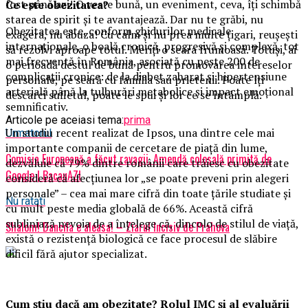
fost până azi! O veste bună, un eveniment, ceva, îţi schimbă
Ce este obezitatea?
starea de spirit şi te avantajează. Dar nu te grăbi, nu
Obezitatea este, conform ghidurilor medicale
exagera, nu abuza! Cu calm şi nu prea multe ţigari, reuşeşti
internaționale, o boală cronică, progresivă și complexă, tot
să rezolvi aproape totul. Meriţi o seara frumoasă. Totuşi, ai
mai frecventă în România, asociată cu peste 200 de
o perioadă destul de bună pentru promovarea intereselor
complicații cronice: de la diabet zaharat și hipertensiune
personale, pe seară cu familia sau prietenii. Poate îţi
arterială până la tulburări metabolice și impact emoțional
descarci sufletul, poate le spui şi lor ce se întâmplă.
semnificativ.
Articole pe aceiasi tema:
prima
Un studiu recent realizat de Ipsos, una dintre cele mai
Urmatorul
importante companii de cercetare de piață din lume,
Comisia Europeană a făcut ravagii. Amendă colosală primită de
dezvăluie că 79% dintre românii care trăiesc cu obezitate
Google | BacauAZI
consideră că afecțiunea lor „se poate preveni prin alegeri
personale” – cea mai mare cifră din toate țările studiate și
Nu ratati
cu mult peste media globală de 66%. Această cifră
subliniază nevoia de a înțelege că, dincolo de stilul de viață,
Shalom! Dancila e aleasa! – Ziarul Incisiv de Prahova
există o rezistență biologică ce face procesul de slăbire
dificil fără ajutor specializat.
Cum știu dacă am obezitate? Rolul IMC și al evaluării