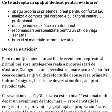
Ce te așteaptă în spațiul dedicat pentru evaluare?
spațiu propriu și prietenos, creat pentru confortul tău
analiza a compoziției corporale cu ajutorul cântarului
profesional
discuție individuală cu un nutriționist
recomandări personalizate pentru un stil de viață
sănătos
broșuri și materiale informative utile
De ce să participi?
Pentru mulți oameni, un astfel de eveniment reprezintă
primul pas spre înțelegerea reală a propriei stări de
sănătate. Dialogul cu un specialist te poate ajuta să clarifici
ceea ce simți, să îți validezi eforturile depuse și să primești
îndrumări sigure, bazate pe dovezi științifice, adaptate
nevoilor tale.
Caravana medicală „Obezitatea este o boală” este mai mult
decât un eveniment de informare — este o invitație la
conștientizare, prevenție și grijă față de propria sănătate.
Prin accesul la evaluări gratuite și la specialiști, fiecare pas