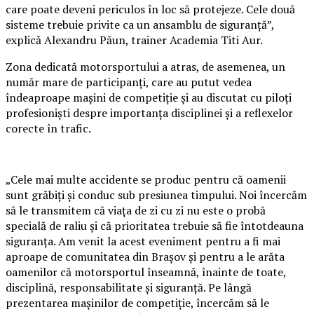
care poate deveni periculos în loc să protejeze. Cele două
sisteme trebuie privite ca un ansamblu de siguranță”,
explică Alexandru Păun, trainer Academia Titi Aur.
Zona dedicată motorsportului a atras, de asemenea, un
număr mare de participanți, care au putut vedea
îndeaproape mașini de competiție și au discutat cu piloți
profesioniști despre importanța disciplinei și a reflexelor
corecte în trafic.
„Cele mai multe accidente se produc pentru că oamenii
sunt grăbiți și conduc sub presiunea timpului. Noi încercăm
să le transmitem că viața de zi cu zi nu este o probă
specială de raliu și că prioritatea trebuie să fie întotdeauna
siguranța. Am venit la acest eveniment pentru a fi mai
aproape de comunitatea din Brașov și pentru a le arăta
oamenilor că motorsportul înseamnă, înainte de toate,
disciplină, responsabilitate și siguranță. Pe lângă
prezentarea mașinilor de competiție, încercăm să le