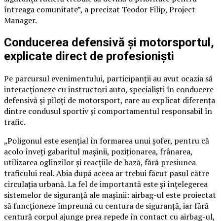
întreaga comunitate”, a precizat Teodor Filip, Project
Manager.
Conducerea defensivă și motorsportul,
explicate direct de profesioniști
Pe parcursul evenimentului, participanții au avut ocazia să
interacționeze cu instructori auto, specialiști în conducere
defensivă și piloți de motorsport, care au explicat diferența
dintre condusul sportiv și comportamentul responsabil în
trafic.
„Poligonul este esențial în formarea unui șofer, pentru că
acolo înveți gabaritul mașinii, poziționarea, frânarea,
utilizarea oglinzilor și reacțiile de bază, fără presiunea
traficului real. Abia după aceea ar trebui făcut pasul către
circulația urbană. La fel de importantă este și înțelegerea
sistemelor de siguranță ale mașinii: airbag-ul este proiectat
să funcționeze împreună cu centura de siguranță, iar fără
centură corpul ajunge prea repede în contact cu airbag-ul,