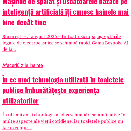
Mașinile de spălat și uscătoarele bazate pe
inteligență artificială îți cunosc hainele mai
bine decât tine
București – 5 august 2026 – În toată Europa, așteptările
legate de electrocasnice se schimbă rapid. Gama Bespoke AI
de la...
Afaceri
6 zile inainte
În ce mod tehnologia utilizată în toaletele
publice îmbunătățește experiența
utilizatorilor
În ultimii ani, tehnologia a adus schimbări semnificative în
multe aspecte ale vieții cotidiene, iar toaletele publice nu
fac excepție....