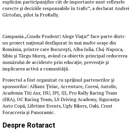
explicăm participanților cât de importante sunt reflexele
corecte și deciziile responsabile în trafic”, a declarat Andrei
Gîrtofan, pilot la ProRally.
Campania „Condu Prudent! Alege Viața!” face parte dintr-
un proiect național desfășurat în mai multe orașe din
România, printre care București, Alba Iulia, Cluj-Napoca,
Sibiu și Târgu Mureș, având ca obiectiv principal reducerea
numărului de accidente prin educație, prevenție și
implicarea activă a comunității.
Proiectul a fost organizat cu sprijinul partenerilor și
sponsorilor: Allianz Țiriac, Accenture, Coresi, Autoliv,
Academia Titi Aur, ISU, IPJ, IJJ, Pro Rally Racing Team
(ERA), OC Racing Team, LS Driving Academy, Siguranța
Auto Copii, Lifetime Events, Ugly Bikers, Oaki, Crust
Focacceria și Panoramic.
Despre Rotaract