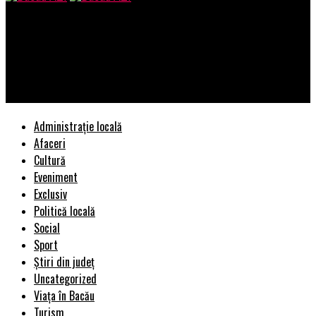
Bacau AZI
Horoscop 21 martie 2019. Această zodie va avea parte de o zi
extraordinară. Ce condiții trebuie să respecte pentru a avea
succes pe toate planurile | BacauAZI
Administrație locală
Afaceri
Cultură
Eveniment
Exclusiv
Politică locală
Social
Sport
Știri din județ
Uncategorized
Viața în Bacău
Turism