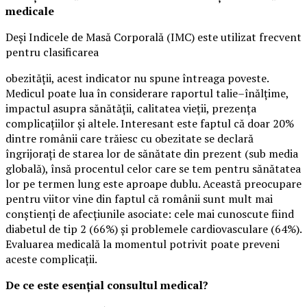
medicale
Deși Indicele de Masă Corporală (IMC) este utilizat frecvent
pentru clasificarea
obezității, acest indicator nu spune întreaga poveste.
Medicul poate lua în considerare raportul talie–înălțime,
impactul asupra sănătății, calitatea vieții, prezența
complicațiilor și altele. Interesant este faptul că doar 20%
dintre românii care trăiesc cu obezitate se declară
îngrijorați de starea lor de sănătate din prezent (sub media
globală), însă procentul celor care se tem pentru sănătatea
lor pe termen lung este aproape dublu. Această preocupare
pentru viitor vine din faptul că românii sunt mult mai
conștienți de afecțiunile asociate: cele mai cunoscute fiind
diabetul de tip 2 (66%) și problemele cardiovasculare (64%).
Evaluarea medicală la momentul potrivit poate preveni
aceste complicații.
De ce este esențial consultul medical?