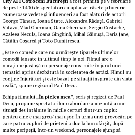
City AFI Cotroceni București
a fost primită pe 9 februarie
de peste 1400 de spectatori cu aplauze, râsete și bucurie.
Numeroase vedete și influenceri au fost alături de actorii
George Tănase, Ioana State, Alexandra Răduță, Gabriel
Vatavu, Vlad Gherman, Oana Gherman, Sergiu Costache,
Azaleea Necula, Ioana Ginghină, Mihai Găinușă, Daria Jane,
Cătălin Coșarcă și Toto Dumitrescu.
„Este o comedie care nu urmărește tiparele ultimelor
comedii lansate în ultimul timp la noi. Filmul are o
narațiune jucăușă cu personaje construite în jurul unei
tematici aprins dezbătută în societatea de astăzi. Filmul nu
conține înjurături și este bazat pe situații inspirate din viața
reală.”, spune regizorul Paul Decu.
Echipa filmului
„În pielea mea”
, scris și regizat de Paul
Decu, propune spectatorilor o abordare amuzantă a unei
situații des întâlnite în micile certuri dintr-un cuplu:
pentru cine e mai greu/ mai ușor. În urma unei provocări pe
care patru cupluri de prieteni o duc la bun sfârșit, după
multe peripeții, într-un weekend, personajele ajung să