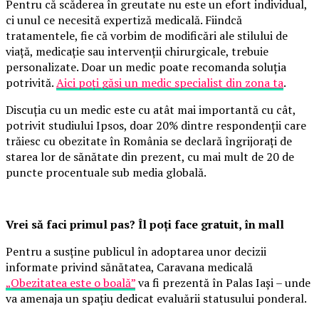
Pentru că scăderea în greutate nu este un efort individual,
ci unul ce necesită expertiză medicală. Fiindcă
tratamentele, fie că vorbim de modificări ale stilului de
viață, medicație sau intervenții chirurgicale, trebuie
personalizate. Doar un medic poate recomanda soluția
potrivită.
Aici poți găsi un medic specialist din zona ta
.
Discuția cu un medic este cu atât mai importantă cu cât,
potrivit studiului Ipsos, doar 20% dintre respondenții care
trăiesc cu obezitate în România se declară îngrijorați de
starea lor de sănătate din prezent, cu mai mult de 20 de
puncte procentuale sub media globală.
Vrei să faci primul pas? Îl poți face gratuit, în mall
Pentru a susține publicul în adoptarea unor decizii
informate privind sănătatea, Caravana medicală
„Obezitatea este o boală”
va fi prezentă în Palas Iași – unde
va amenaja un spațiu dedicat evaluării statusului ponderal.