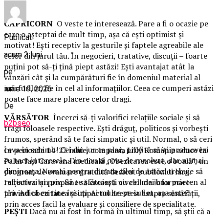
nou.
CAPRICORN
O veste te interesează. Pare a fi o ocazie pe
care o aşteptai de mult timp, aşa că eşti optimist şi
Publicat
motivat! Eşti receptiv la gesturile şi faptele agreabile ale
acum 2 luni
celor din jurul tău. În negocieri, tratative, discuţii – foarte
puţini pot să-ţi ţină piept astăzi! Eşti avantajat atât la
pe
vânzări cât şi la cumpărături fie în domeniul material al
mărfurilor, fie în cel al informaţiilor. Ceea ce cumperi astăzi
iunie 19, 2026
poate face mare placere celor dragi.
De
VĂRSĂTOR
Încerci să-ţi valorifici relaţiile sociale şi să
b2bseo
tragi foloasele respective. Eşti drăguţ, politicos şi vorbeşti
frumos, sperând să te faci simpatic şi util. Normal, o să ceri
ceva în schimb! Cei din jur te plac, profită să-ți promovezi
În perioada 14-23 iunie, compania Lilly România aduce în
cu tact interesele. Din nou ai ceva de rezolvat, dar numai
Palas Iași Caravana medicală „Obezitatea este o boală”, un
dimineața. Numai pentru durata zilei de astăzi trebuie să
program de evaluare gratuită dedicat publicului larg.
reflectezi un pic. Să te sfătuieşti cu cel mai bun prieten al
Inițiativa își propune să crească nivelul de informare
tău. Adică cu tine însuţi. Ai multe pe suflet, aşa este?
privind obezitatea și impactul acesteia asupra sănătății,
prin acces facil la evaluare și consiliere de specialitate.
PEŞTI
Dacă nu ai fost în formă în ultimul timp, să ştii că a