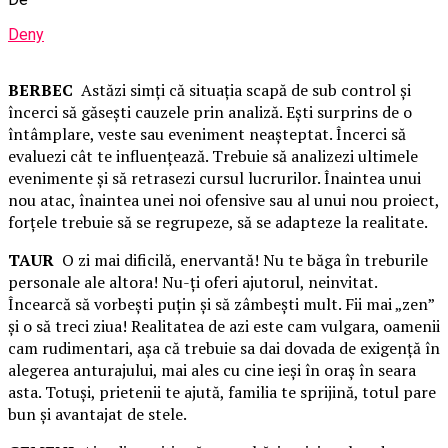
Deny
BERBEC
Astăzi simţi că situaţia scapă de sub control şi
încerci să găseşti cauzele prin analiză. Eşti surprins de o
întâmplare, veste sau eveniment neaşteptat. Încerci să
evaluezi cât te influenţează. Trebuie să analizezi ultimele
evenimente şi să retrasezi cursul lucrurilor. Înaintea unui
nou atac, înaintea unei noi ofensive sau al unui nou proiect,
forţele trebuie să se regrupeze, să se adapteze la realitate.
TAUR
O zi mai dificilă, enervantă! Nu te băga în treburile
personale ale altora! Nu-ţi oferi ajutorul, neinvitat.
Încearcă să vorbeşti puţin şi să zâmbeşti mult. Fii mai „zen”
şi o să treci ziua! Realitatea de azi este cam vulgara, oamenii
cam rudimentari, aşa că trebuie sa dai dovada de exigenţă în
alegerea anturajului, mai ales cu cine ieşi în oraş în seara
asta. Totuşi, prietenii te ajută, familia te sprijină, totul pare
bun şi avantajat de stele.