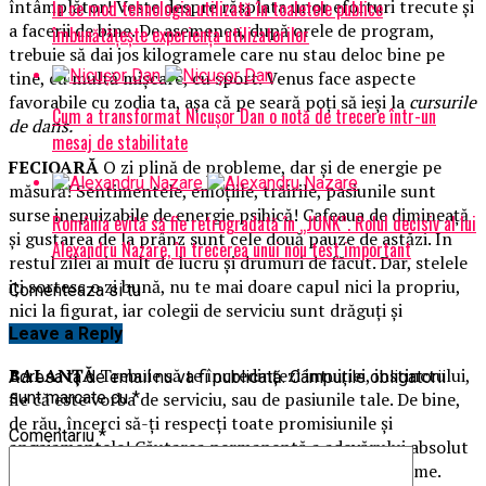
întâmplător! Veste despre răsplata unor eforturi trecute şi
În ce mod tehnologia utilizată în toaletele publice
a facerii de bine. De asemenea, după orele de program,
îmbunătățește experiența utilizatorilor
trebuie să dai jos kilogramele care nu stau deloc bine pe
tine, cu multă mişcare, cu sport. Venus face aspecte
favorabile cu zodia ta, aşa că pe seară poţi să ieşi la
cursurile
Cum a transformat Nicușor Dan o notă de trecere într-un
de dans.
mesaj de stabilitate
FECIOARĂ
O zi plină de probleme, dar şi de energie pe
măsură! Sentimentele, emoţiile, trăirile, pasiunile sunt
surse inepuizabile de energie psihică! Cafeaua de dimineaţă
România evită să fie retrogradată în „JUNK”. Rolul decisiv al lui
şi gustarea de la prânz sunt cele două pauze de astăzi. In
Alexandru Nazare, în trecerea unui nou test important
restul zilei ai mult de lucru şi drumuri de făcut. Dar, stelele
iţi sortesc o zi bună, nu te mai doare capul nici la propriu,
Comenteaza si tu
nici la figurat, iar colegii de serviciu sunt drăguţi şi
serviabili.
Leave a Reply
BALANŢĂ
Trebuie să te încredinţezi intuiţiei, instinctului,
Adresa ta de email nu va fi publicată.
Câmpurile obligatorii
fie că este vorba de serviciu, sau de pasiunile tale. De bine,
sunt marcate cu
*
de rău, încerci să-ţi respecţi toate promisiunile şi
Comentariu
*
angajamentele! Căutarea permanentă a adevărului absolut
şi a perfecţiunii armonioase te fac să pari din altă lume.