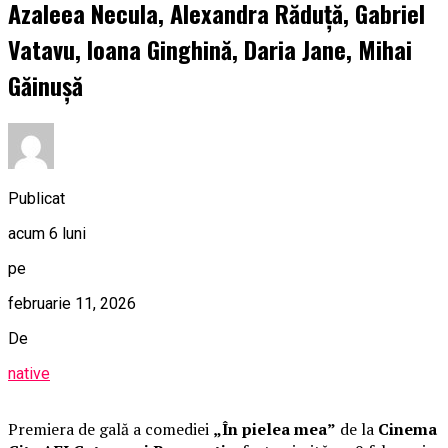
Azaleea Necula, Alexandra Răduță, Gabriel
Vatavu, Ioana Ginghină, Daria Jane, Mihai
Găinușă
Publicat
acum 6 luni
pe
februarie 11, 2026
De
native
Premiera de gală a comediei
„În pielea mea”
de la
Cinema