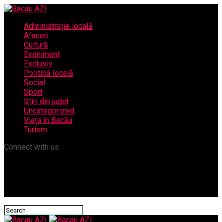
Administrație locală
Afaceri
Cultură
Eveniment
Exclusiv
Politică locală
Social
Sport
Știri din județ
Uncategorized
Viața în Bacău
Turism
Connect with us