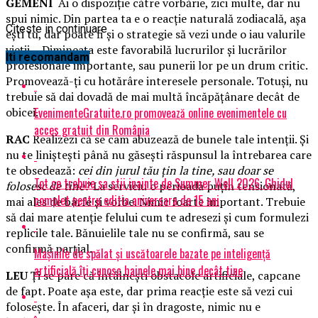
GEMENI
Ai o dispoziţie către vorbărie, zici multe, dar nu
spui nimic. Din partea ta e o reacţie naturală zodiacală, aşa
Citeste in continuare
eşti tu, dar poate fi şi o strategie să vezi unde o iau valurile
vieţii… Dimineaţa este favorabilă lucrurilor şi lucrărilor
Iti recomandam
profesionale importante, sau punerii lor pe un drum critic.
Promovează-ţi cu hotărâre interesele personale. Totuşi, nu
trebuie să dai dovadă de mai multă încăpăţânare decât de
EvenimenteGratuite.ro promovează online evenimentele cu
obicei.
acces gratuit din România
RAC
Realizezi că se cam abuzează de bunele tale intenţii. Şi
nu te linişteşti până nu găseşti răspunsul la întrebarea care
te obsedează:
cei din jurul tău ţin la tine, sau doar se
Tot ce trebuie sa stii inainte de Summer Well 2026. Ghidul
folosesc de tine?
La serviciu o perioadă puţin tensionată,
complet pentru editia aniversara de 15 ani
mai ales de bârfe şi vorbe. Nimic foarte important. Trebuie
să dai mare atenţie felului cum te adresezi şi cum formulezi
replicile tale. Bănuielile tale nu se confirmă, sau se
confirmă parţial.
Mașinile de spălat și uscătoarele bazate pe inteligență
artificială îți cunosc hainele mai bine decât tine
LEU
Ţi se pare că întâlneşti obstacole artificiale, capcane
de fapt. Poate aşa este, dar prima reacţie este să vezi cui
foloseşte. În afaceri, dar și în dragoste, nimic nu e