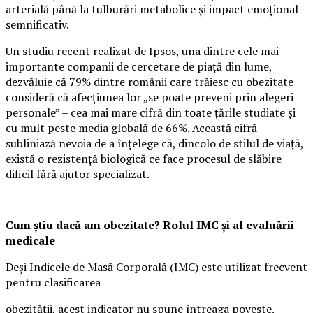
arterială până la tulburări metabolice și impact emoțional
semnificativ.
Un studiu recent realizat de Ipsos, una dintre cele mai
importante companii de cercetare de piață din lume,
dezvăluie că 79% dintre românii care trăiesc cu obezitate
consideră că afecțiunea lor „se poate preveni prin alegeri
personale” – cea mai mare cifră din toate țările studiate și
cu mult peste media globală de 66%. Această cifră
subliniază nevoia de a înțelege că, dincolo de stilul de viață,
există o rezistență biologică ce face procesul de slăbire
dificil fără ajutor specializat.
Cum știu dacă am obezitate? Rolul IMC și al evaluării
medicale
Deși Indicele de Masă Corporală (IMC) este utilizat frecvent
pentru clasificarea
obezității, acest indicator nu spune întreaga poveste.