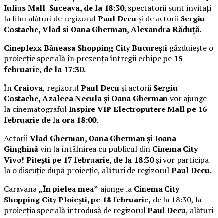
Iulius Mall Suceava, de la 18:30
, spectatorii sunt invitați
la film alături de regizorul
Paul Decu
și de actorii
Sergiu
Costache, Vlad si Oana Gherman, Alexandra Răduță.
Cineplexx Băneasa Shopping City București
găzduiește o
proiecție specială în prezența întregii echipe pe
15
februarie, de la 17:30.
În
Craiova
, regizorul
Paul Decu
și actorii
Sergiu
Costache, Azaleea Necula și Oana Gherman
vor ajunge
la cinematograful
Inspire VIP Electroputere Mall pe 16
februarie de la ora 18:00
.
Actorii
Vlad Gherman, Oana Gherman și Ioana
Ginghină
vin la întâlnirea cu publicul din
Cinema City
Vivo! Pitești pe 17 februarie, de la 18:30
și vor participa
la o discuție după proiecție, alături de regizorul
Paul Decu.
Caravana
„În pielea mea”
ajunge la
Cinema City
Shopping City Ploiești, pe 18 februarie,
de la 18:30, la
proiecția specială introdusă de regizorul
Paul Decu
, alături