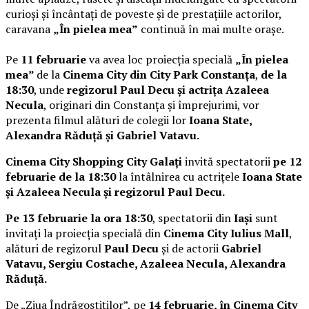
curioși și încântați de poveste și de prestațiile actorilor,
caravana
„În pielea mea”
continuă în mai multe orașe.
Pe
11 februarie
va avea loc proiecția specială
„În pielea
mea”
de la
Cinema City din City Park Constanța
,
de la
18:30
, unde
regizorul Paul Decu și actrița Azaleea
Necula
, originari din Constanța și împrejurimi, vor
prezenta filmul alături de colegii lor
Ioana State,
Alexandra Răduță și Gabriel Vatavu.
Cinema City Shopping City Galați
invită spectatorii
pe 12
februarie de la 18:30
la întâlnirea cu actrițele
Ioana State
și Azaleea Necula și regizorul Paul Decu.
Pe 13 februarie la ora 18:30
, spectatorii din
Iași
sunt
invitați la proiecția specială din
Cinema City Iulius Mall
,
alături de regizorul
Paul Decu
și de actorii
Gabriel
Vatavu, Sergiu Costache, Azaleea Necula, Alexandra
Răduță.
De „Ziua Îndrăgostiților”, pe
14 februarie, în Cinema City