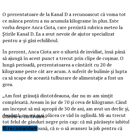
O prezentatoare de la Kanal D a recunoascut că voma tot
ce mânca pentru a nu acumula kilograme în plus. Este
vorba despre Anca Ciota, care prezintă rubrica meteo la
Știrile Kanal D. Ea a avut nevoie de ajutor specializat
pentru a-și găsi echilibrul.
În prezent, Anca Ciota are o siluetă de invidiat, însă până
să ajungă în acest punct a trecut prin clipe de coșmar. O
lungă perioadă, prezentatoarea a cântărit cu 20 de
kilograme peste cât are acum. A suferit de bulimie și lupta
ca să scape de această tulburare de alimentație a fost un
grea.
„Am fost grăsuță dintotdeauna, dar nu m-am simțit
complexată. Aveam în jur de 70 și ceva de kilograme. Când
am început să mă apropii de 30 de ani, am avut un declic și,
deodată, nu-mi mai plăcea ce văd în oglindă. Mi-au trecut
Citeste in continuare
tot felul de gânduri negre prin cap: că mă părăsește iubitul
pentru una mai bună, că n-o să avansez la job pentru că
Iti recomandam