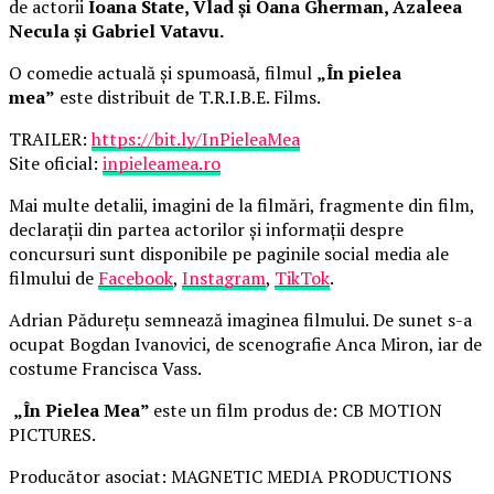
de actorii
Ioana State, Vlad și Oana Gherman, Azaleea
Necula și Gabriel Vatavu.
O comedie actuală și spumoasă, filmul
„În pielea
mea”
este distribuit de T.R.I.B.E. Films.
TRAILER:
https://bit.ly/InPieleaMea
Site oficial:
inpieleamea.ro
Mai multe detalii, imagini de la filmări, fragmente din film,
declarații din partea actorilor și informații despre
concursuri sunt disponibile pe paginile social media ale
filmului de
Facebook
,
Instagram
,
TikTok
.
Adrian Pădurețu semnează imaginea filmului. De sunet s-a
ocupat Bogdan Ivanovici, de scenografie Anca Miron, iar de
costume Francisca Vass.
„În Pielea Mea”
este un film produs de: CB MOTION
PICTURES.
Producător asociat: MAGNETIC MEDIA PRODUCTIONS