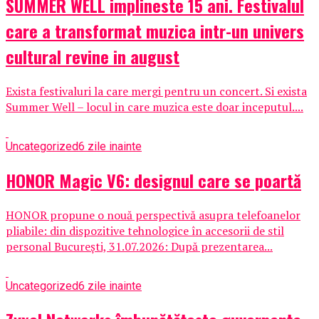
SUMMER WELL implineste 15 ani. Festivalul
care a transformat muzica intr-un univers
cultural revine in august
Exista festivaluri la care mergi pentru un concert. Si exista
Summer Well – locul in care muzica este doar inceputul....
Uncategorized
6 zile inainte
HONOR Magic V6: designul care se poartă
HONOR propune o nouă perspectivă asupra telefoanelor
pliabile: din dispozitive tehnologice în accesorii de stil
personal București, 31.07.2026: După prezentarea...
Uncategorized
6 zile inainte