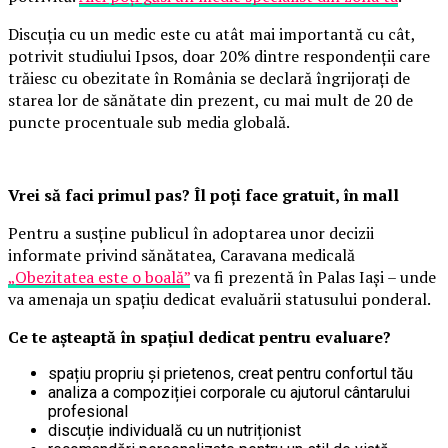
Discuția cu un medic este cu atât mai importantă cu cât,
potrivit studiului Ipsos, doar 20% dintre respondenții care
trăiesc cu obezitate în România se declară îngrijorați de
starea lor de sănătate din prezent, cu mai mult de 20 de
puncte procentuale sub media globală.
Vrei să faci primul pas? Îl poți face gratuit, în mall
Pentru a susține publicul în adoptarea unor decizii
informate privind sănătatea, Caravana medicală
„Obezitatea este o boală”
va fi prezentă în Palas Iași – unde
va amenaja un spațiu dedicat evaluării statusului ponderal.
Ce te așteaptă în spațiul dedicat pentru evaluare?
spațiu propriu și prietenos, creat pentru confortul tău
analiza a compoziției corporale cu ajutorul cântarului
profesional
discuție individuală cu un nutriționist