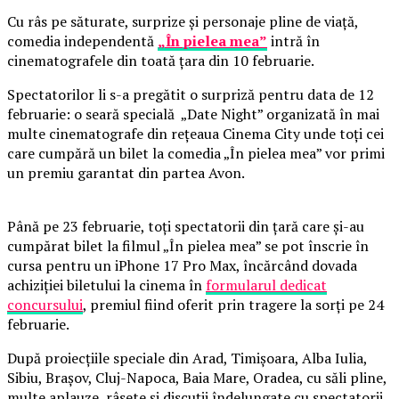
Cu râs pe săturate, surprize și personaje pline de viață,
comedia independentă
„În pielea mea”
intră în
cinematografele din toată țara din 10 februarie.
Spectatorilor li s-a pregătit o surpriză pentru data de 12
februarie: o seară specială „Date Night” organizată în mai
multe cinematografe din rețeaua Cinema City unde toți cei
care cumpără un bilet la comedia „În pielea mea” vor primi
un premiu garantat din partea Avon.
Până pe 23 februarie, toți spectatorii din țară care și-au
cumpărat bilet la filmul „În pielea mea” se pot înscrie în
cursa pentru un iPhone 17 Pro Max, încărcând dovada
achiziției biletului la cinema în
formularul dedicat
concursului
, premiul fiind oferit prin tragere la sorți pe 24
februarie.
După proiecțiile speciale din Arad, Timișoara, Alba Iulia,
Sibiu, Brașov, Cluj-Napoca, Baia Mare, Oradea, cu săli pline,
multe aplauze, râsete și discuții îndelungate cu spectatorii