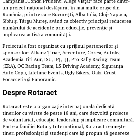
Campania „Condu Prudent! Alege Viața!” face parte dintr-
un proiect național desfășurat în mai multe orașe din
România, printre care București, Alba Iulia, Cluj-Napoca,
Sibiu și Târgu Mureș, având ca obiectiv principal reducerea
numărului de accidente prin educație, prevenție și
implicarea activă a comunității.
Proiectul a fost organizat cu sprijinul partenerilor și
sponsorilor: Allianz Țiriac, Accenture, Coresi, Autoliv,
Academia Titi Aur, ISU, IPJ, IJJ, Pro Rally Racing Team
(ERA), OC Racing Team, LS Driving Academy, Siguranța
Auto Copii, Lifetime Events, Ugly Bikers, Oaki, Crust
Focacceria și Panoramic.
Despre Rotaract
Rotaract este o organizație internațională dedicată
tinerilor cu vârste de peste 18 ani, care dezvoltă proiecte
de voluntariat, educație, leadership și implicare comunitară.
Parte a familiei Rotary International, Rotaract reunește
tineri profesioniști și studenți care își propun să genereze