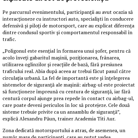
Pe parcursul evenimentului, participanții au avut ocazia să
interacționeze cu instructori auto, specialiști în conducere
defensivă și piloți de motorsport, care au explicat diferența
dintre condusul sportiv și comportamentul responsabil în
trafic.
„Poligonul este esențial în formarea unui șofer, pentru că
acolo înveți gabaritul mașinii, poziționarea, frânarea,
utilizarea oglinzilor și reacțiile de bază, fără presiunea
traficului real. Abia după aceea ar trebui făcut pasul către
circulația urbană. La fel de importantă este și înțelegerea
sistemelor de siguranță ale mașinii: airbag-ul este proiectat
să funcționeze împreună cu centura de siguranță, iar fără
centură corpul ajunge prea repede în contact cu airbag-ul,
care poate deveni periculos în loc să protejeze. Cele două
sisteme trebuie privite ca un ansamblu de siguranță”,
explică Alexandru Păun, trainer Academia Titi Aur.
Zona dedicată motorsportului a atras, de asemenea, un
număr mare de participanți, care au putut vedea