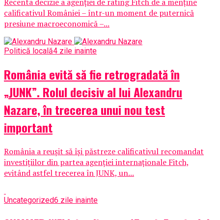
Recenta decizie a agenției de rating Fitch de a menține
calificativul României – într-un moment de puternică
presiune macroeconomică –...
Politică locală
4 zile inainte
România evită să fie retrogradată în
„JUNK”. Rolul decisiv al lui Alexandru
Nazare, în trecerea unui nou test
important
România a reușit să își păstreze calificativul recomandat
investițiilor din partea agenției internaționale Fitch,
evitând astfel trecerea în JUNK, un...
Uncategorized
6 zile inainte