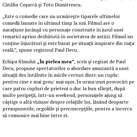
Cătălin Coșarcă și Toto Dumitrescu.
„Este o comedie care nu urmărește tiparele ultimelor
comedii lansate în ultimul timp la noi. Filmul are o
narațiune jucăușă cu personaje construite în jurul unei
tematici aprins dezbătută în societatea de astăzi. Filmul nu
conține înjurături și este bazat pe situații inspirate din viața
reală.”, spune regizorul Paul Decu.
Echipa filmului
„În pielea mea”
, scris și regizat de Paul
Decu, propune spectatorilor o abordare amuzantă a unei
situații des întâlnite în micile certuri dintr-un cuplu:
pentru cine e mai greu/ mai ușor. În urma unei provocări pe
care patru cupluri de prieteni o duc la bun sfârșit, după
multe peripeții, într-un weekend, personajele ajung să
câștige o altă viziune despre relațiile lor, lăsând deoparte
presupunerile, orgoliile și preconcepțiile, pentru a încerca
să comunice mai bine între ei.