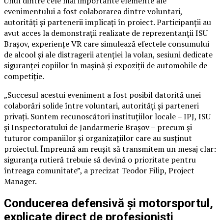
Unul dintre cele mai importante elemente ale
evenimentului a fost colaborarea dintre voluntari,
autorități și partenerii implicați în proiect. Participanții au
avut acces la demonstrații realizate de reprezentanții ISU
Brașov, experiențe VR care simulează efectele consumului
de alcool și ale distragerii atenției la volan, sesiuni dedicate
siguranței copiilor în mașină și expoziții de automobile de
competiție.
„Succesul acestui eveniment a fost posibil datorită unei
colaborări solide între voluntari, autorități și parteneri
privați. Suntem recunoscători instituțiilor locale – IPJ, ISU
și Inspectoratului de Jandarmerie Brașov – precum și
tuturor companiilor și organizațiilor care au susținut
proiectul. Împreună am reușit să transmitem un mesaj clar:
siguranța rutieră trebuie să devină o prioritate pentru
întreaga comunitate”, a precizat Teodor Filip, Project
Manager.
Conducerea defensivă și motorsportul,
explicate direct de profesioniști