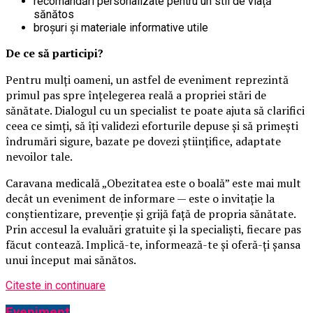
recomandări personalizate pentru un stil de viață
sănătos
broșuri și materiale informative utile
De ce să participi?
Pentru mulți oameni, un astfel de eveniment reprezintă
primul pas spre înțelegerea reală a propriei stări de
sănătate. Dialogul cu un specialist te poate ajuta să clarifici
ceea ce simți, să îți validezi eforturile depuse și să primești
îndrumări sigure, bazate pe dovezi științifice, adaptate
nevoilor tale.
Caravana medicală „Obezitatea este o boală” este mai mult
decât un eveniment de informare — este o invitație la
conștientizare, prevenție și grijă față de propria sănătate.
Prin accesul la evaluări gratuite și la specialiști, fiecare pas
făcut contează. Implică-te, informează-te și oferă-ți șansa
unui început mai sănătos.
Citeste in continuare
Eveniment