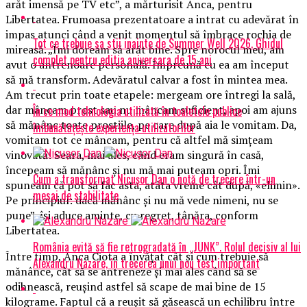
arăt imensă pe TV etc”, a mărturisit Anca, pentru
Libertatea. Frumoasa prezentatoare a intrat cu adevărat în
impas atunci când a venit momentul să îmbrace rochia de
Tot ce trebuie sa stii inainte de Summer Well 2026. Ghidul
mireasă. „Îmi doream să arăt bine. Spre norocul meu, am
complet pentru editia aniversara de 15 ani
avut o antrenoare personală. Împreună cu ea am început
să mă transform. Adevăratul calvar a fost în mintea mea.
Am trecut prin toate etapele: mergeam ore întregi la sală,
dar mâncam prost sau nu mâncam suficient, apoi am ajuns
În ce mod tehnologia utilizată în toaletele publice
să mănânc toate prostiile, pe care după aia le vomitam. Da,
îmbunătățește experiența utilizatorilor
vomitam tot ce mâncam, pentru că altfel mă simțeam
vinovată! Seara, mai ales, când eram singură în casă,
începeam să mănânc și nu mă mai puteam opri. Îmi
Cum a transformat Nicușor Dan o notă de trecere într-un
spuneam că pot să fac asta, atâta vreme cât după, «elimin».
mesaj de stabilitate
Pe principiul: dacă mănânc și nu mă vede nimeni, nu se
pune”, își aduce aminte, cu regret, tânăra, conform
Libertatea.
România evită să fie retrogradată în „JUNK”. Rolul decisiv al lui
Între timp, Anca Ciota a învățat cât și cum trebuie să
Alexandru Nazare, în trecerea unui nou test important
mănânce, cât să se antreneze și mai ales când să se
odihnească, reușind astfel să scape de mai bine de 15
kilograme. Faptul că a reușit să găsească un echilibru între