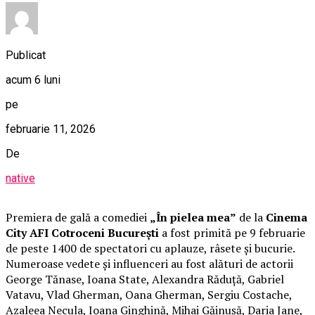
Publicat
acum 6 luni
pe
februarie 11, 2026
De
native
Premiera de gală a comediei
„În pielea mea”
de la
Cinema
City AFI Cotroceni București
a fost primită pe 9 februarie
de peste 1400 de spectatori cu aplauze, râsete și bucurie.
Numeroase vedete și influenceri au fost alături de actorii
George Tănase, Ioana State, Alexandra Răduță, Gabriel
Vatavu, Vlad Gherman, Oana Gherman, Sergiu Costache,
Azaleea Necula, Ioana Ginghină, Mihai Găinușă, Daria Jane,