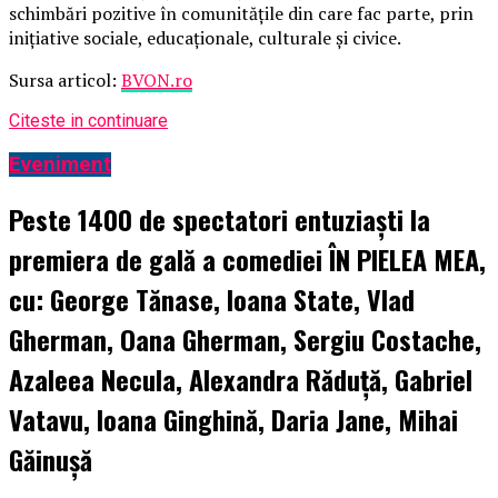
schimbări pozitive în comunitățile din care fac parte, prin
inițiative sociale, educaționale, culturale și civice.
Sursa articol:
BVON.ro
Citeste in continuare
Eveniment
Peste 1400 de spectatori entuziaști la
premiera de gală a comediei ÎN PIELEA MEA,
cu: George Tănase, Ioana State, Vlad
Gherman, Oana Gherman, Sergiu Costache,
Azaleea Necula, Alexandra Răduță, Gabriel
Vatavu, Ioana Ginghină, Daria Jane, Mihai
Găinușă