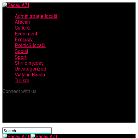
Administrație locală
Afaceri
Cultură
Eveniment
Exclusiv
Politică locală
Social
Sport
Știri din județ
Uncategorized
Viața în Bacău
Turism
Connect with us