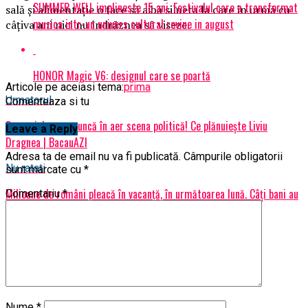
SUMMER WELL implineste 15 ani. Festivalul care a transformat
sală și alimentație o face să aibă silueta la care în urmă cu
muzica intr-un univers cultural revine in august
câțiva ani nici nu îndrăznea să viseze.
HONOR Magic V6: designul care se poartă
Articole pe aceiasi tema:
prima
Urmatorul
Comenteaza si tu
Scenariul care aruncă în aer scena politică! Ce plănuiește Liviu
Leave a Reply
Dragnea | BacauAZI
Adresa ta de email nu va fi publicată.
Câmpurile obligatorii
Nu ratati
sunt marcate cu
*
Milioane de români pleacă în vacanță, în următoarea lună. Câți bani au
Comentariu
*
pregătit | BacauAZI
Nume
*