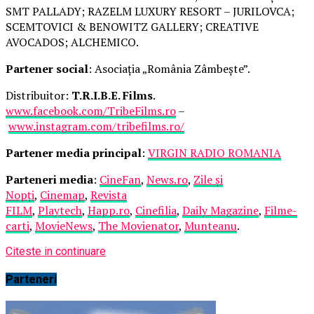
SMT PALLADY; RAZELM LUXURY RESORT – JURILOVCA;
SCEMTOVICI & BENOWITZ GALLERY; CREATIVE
AVOCADOS; ALCHEMICO.
Partener social
: Asociația „România Zâmbește”.
Distribuitor:
T.R.I.B.E. Films
.
www.facebook.com/TribeFilms.ro
–
www.instagram.com/tribefilms.ro/
Partener media principal
:
VIRGIN RADIO ROMANIA
Parteneri media
:
CineFan
,
News.ro
,
Zile și
Nopți
,
Cinemap
,
Revista
FILM
,
Playtech
,
Happ.ro
,
Cinefilia
,
Daily Magazine
,
Filme-
carti
,
MovieNews
,
The Movienator
,
Munteanu
.
Citeste in continuare
Parteneri