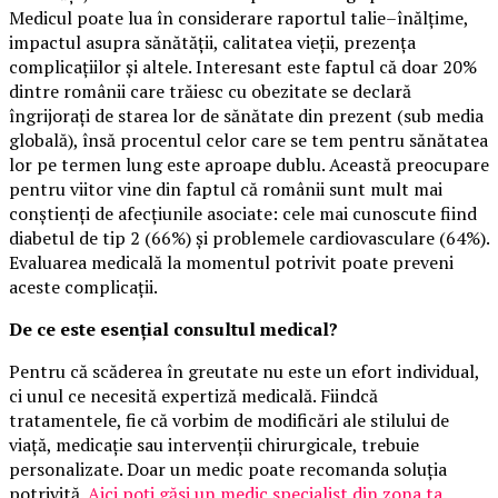
Medicul poate lua în considerare raportul talie–înălțime,
impactul asupra sănătății, calitatea vieții, prezența
complicațiilor și altele. Interesant este faptul că doar 20%
dintre românii care trăiesc cu obezitate se declară
îngrijorați de starea lor de sănătate din prezent (sub media
globală), însă procentul celor care se tem pentru sănătatea
lor pe termen lung este aproape dublu. Această preocupare
pentru viitor vine din faptul că românii sunt mult mai
conștienți de afecțiunile asociate: cele mai cunoscute fiind
diabetul de tip 2 (66%) și problemele cardiovasculare (64%).
Evaluarea medicală la momentul potrivit poate preveni
aceste complicații.
De ce este esențial consultul medical?
Pentru că scăderea în greutate nu este un efort individual,
ci unul ce necesită expertiză medicală. Fiindcă
tratamentele, fie că vorbim de modificări ale stilului de
viață, medicație sau intervenții chirurgicale, trebuie
personalizate. Doar un medic poate recomanda soluția
potrivită.
Aici poți găsi un medic specialist din zona ta
.