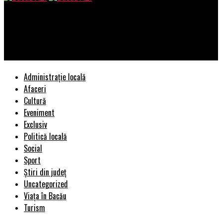
Bacau AZI
Vomitam tot ce mâncam! Nimeni nu a știut ce se întâmpla cu ea
| BacauAZI
Administrație locală
Afaceri
Cultură
Eveniment
Exclusiv
Politică locală
Social
Sport
Știri din județ
Uncategorized
Viața în Bacău
Turism