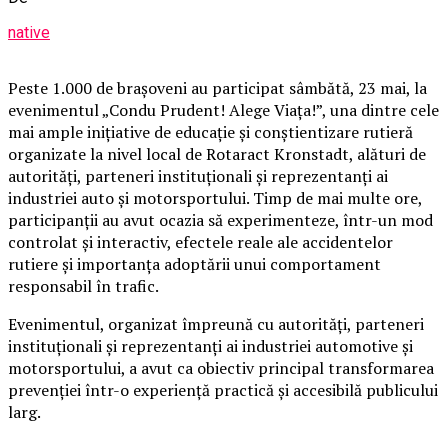
native
Peste 1.000 de brașoveni au participat sâmbătă, 23 mai, la
evenimentul „Condu Prudent! Alege Viața!”, una dintre cele
mai ample inițiative de educație și conștientizare rutieră
organizate la nivel local de Rotaract Kronstadt, alături de
autorități, parteneri instituționali și reprezentanți ai
industriei auto și motorsportului. Timp de mai multe ore,
participanții au avut ocazia să experimenteze, într-un mod
controlat și interactiv, efectele reale ale accidentelor
rutiere și importanța adoptării unui comportament
responsabil în trafic.
Evenimentul, organizat împreună cu autorități, parteneri
instituționali și reprezentanți ai industriei automotive și
motorsportului, a avut ca obiectiv principal transformarea
prevenției într-o experiență practică și accesibilă publicului
larg.