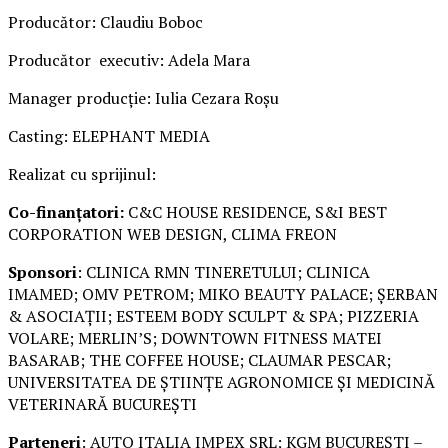
Producător: Claudiu Boboc
Producător executiv: Adela Mara
Manager producție: Iulia Cezara Roșu
Casting: ELEPHANT MEDIA
Realizat cu sprijinul:
Co-finanțatori:
C&C HOUSE RESIDENCE, S&I BEST
CORPORATION WEB DESIGN, CLIMA FREON
Sponsori
: CLINICA RMN TINERETULUI; CLINICA
IMAMED; OMV PETROM; MIKO BEAUTY PALACE; ȘERBAN
& ASOCIAȚII; ESTEEM BODY SCULPT & SPA; PIZZERIA
VOLARE; MERLIN’S; DOWNTOWN FITNESS MATEI
BASARAB; THE COFFEE HOUSE; CLAUMAR PESCAR;
UNIVERSITATEA DE ȘTIINȚE AGRONOMICE ȘI MEDICINĂ
VETERINARĂ BUCUREȘTI
Parteneri
: AUTO ITALIA IMPEX SRL; KGM BUCUREȘTI –