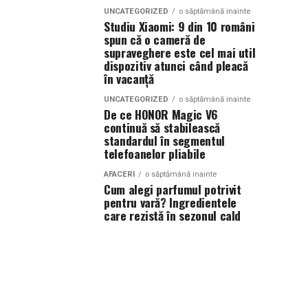
UNCATEGORIZED
o săptămână inainte
Studiu Xiaomi: 9 din 10 români
spun că o cameră de
supraveghere este cel mai util
dispozitiv atunci când pleacă
în vacanță
UNCATEGORIZED
o săptămână inainte
De ce HONOR Magic V6
continuă să stabilească
standardul în segmentul
telefoanelor pliabile
AFACERI
o săptămână inainte
Cum alegi parfumul potrivit
pentru vară? Ingredientele
care rezistă în sezonul cald