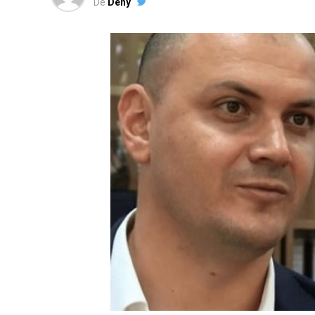
De
Deny