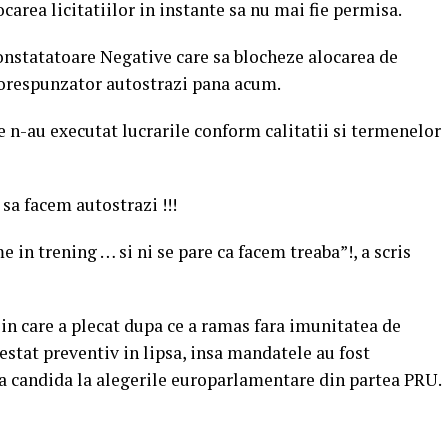
carea licitatiilor in instante sa nu mai fie permisa.
onstatatoare Negative care sa blocheze alocarea de
 corespunzator autostrazi pana acum.
e n-au executat lucrarile conform calitatii si termenelor
sa facem autostrazi !!!
in trening … si ni se pare ca facem treaba”!, a scris
a in care a plecat dupa ce a ramas fara imunitatea de
restat preventiv in lipsa, insa mandatele au fost
va candida la alegerile europarlamentare din partea PRU.