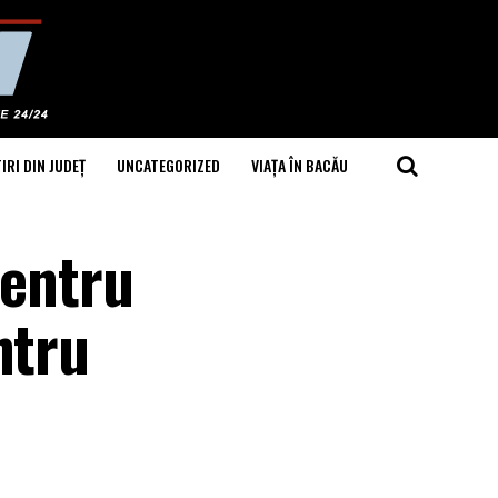
IRI DIN JUDEȚ
UNCATEGORIZED
VIAȚA ÎN BACĂU
pentru
ntru