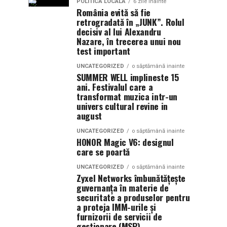
POLITICĂ LOCALĂ
6 zile inainte
România evită să fie
retrogradată în „JUNK”. Rolul
decisiv al lui Alexandru
Nazare, în trecerea unui nou
test important
UNCATEGORIZED
o săptămână inainte
SUMMER WELL implineste 15
ani. Festivalul care a
transformat muzica intr-un
univers cultural revine in
august
UNCATEGORIZED
o săptămână inainte
HONOR Magic V6: designul
care se poartă
UNCATEGORIZED
o săptămână inainte
Zyxel Networks îmbunătățește
guvernanța în materie de
securitate a produselor pentru
a proteja IMM-urile și
furnizorii de servicii de
gestionare (MSP)