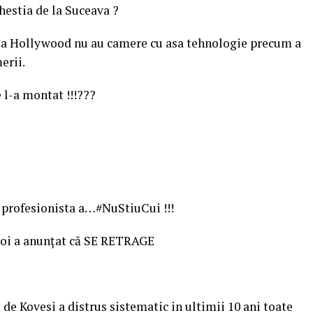
estia de la Suceava ?
ci la Hollywood nu au camere cu asa tehnologie precum a
erii.
e l-a montat !!!???
a profesionista a…#NuStiuCui !!!
șoi a anunțat că SE RETRAGE
de Kovesi a distrus sistematic in ultimii 10 ani toate