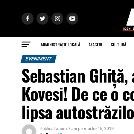
ADMINISTRAȚIE LOCALĂ
AFACERI
CULTURĂ
EVENIMENT
Sebastian Ghiță, 
Kovesi! De ce o c
lipsa autostrăzil
Publicat
acum 7 ani
pe
martie 15, 2019