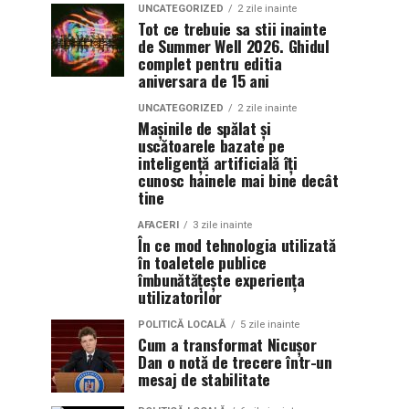
UNCATEGORIZED
2 zile inainte
Tot ce trebuie sa stii inainte
de Summer Well 2026. Ghidul
complet pentru editia
aniversara de 15 ani
UNCATEGORIZED
2 zile inainte
Mașinile de spălat și
uscătoarele bazate pe
inteligență artificială îți
cunosc hainele mai bine decât
tine
AFACERI
3 zile inainte
În ce mod tehnologia utilizată
în toaletele publice
îmbunătățește experiența
utilizatorilor
POLITICĂ LOCALĂ
5 zile inainte
Cum a transformat Nicușor
Dan o notă de trecere într-un
mesaj de stabilitate