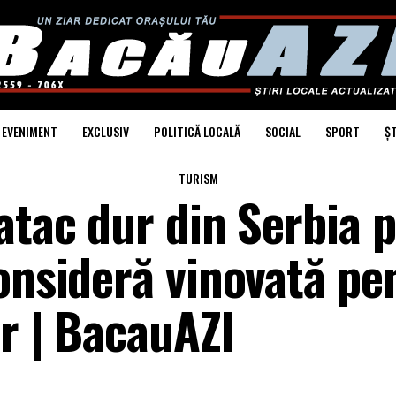
EVENIMENT
EXCLUSIV
POLITICĂ LOCALĂ
SOCIAL
SPORT
ȘT
TURISM
atac dur din Serbia 
onsideră vinovată pe
or | BacauAZI