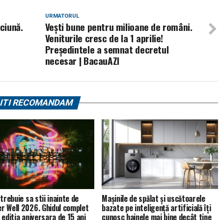
URMATORUL
ciună.
Vești bune pentru milioane de români.
Veniturile cresc de la 1 aprilie!
Președintele a semnat decretul
necesar | BacauAZI
ITI RECOMANDAM
trebuie sa stii inainte de
Mașinile de spălat și uscătoarele
 Well 2026. Ghidul complet
bazate pe inteligență artificială îți
 editia aniversara de 15 ani
cunosc hainele mai bine decât tine