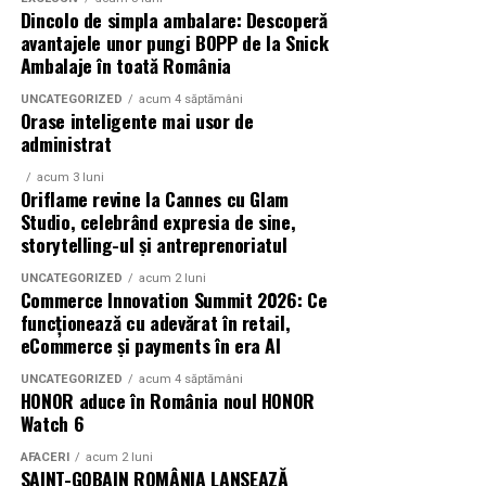
mea”
este distribuit de T.R.I.B.E. Films.
Dincolo de simpla ambalare: Descoperă
avantajele unor pungi BOPP de la Snick
TRAILER:
https://bit.ly/InPieleaMea
Ambalaje în toată România
Site oficial:
inpieleamea.ro
UNCATEGORIZED
acum 4 săptămâni
Orase inteligente mai usor de
Mai multe detalii, imagini de la filmări, fragmente din
administrat
film, declarații din partea actorilor și informații despre
acum 3 luni
concursuri sunt disponibile pe paginile social media ale
Oriflame revine la Cannes cu Glam
filmului de
Facebook
,
Instagram
,
TikTok
.
Studio, celebrând expresia de sine,
storytelling-ul și antreprenoriatul
Adrian Pădurețu semnează imaginea filmului. De sunet
UNCATEGORIZED
acum 2 luni
s-a ocupat Bogdan Ivanovici, de scenografie Anca
Commerce Innovation Summit 2026: Ce
Miron, iar de costume Francisca Vass.
funcționează cu adevărat în retail,
eCommerce și payments în era AI
„În Pielea Mea”
este un film produs de: CB MOTION
PICTURES.
UNCATEGORIZED
acum 4 săptămâni
HONOR aduce în România noul HONOR
Watch 6
Producător asociat: MAGNETIC MEDIA PRODUCTIONS
AFACERI
acum 2 luni
SAINT-GOBAIN ROMÂNIA LANSEAZĂ
Producător: Claudiu Boboc