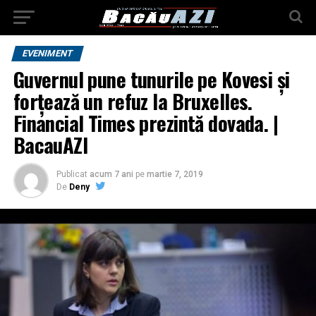
EVENIMENT
Guvernul pune tunurile pe Kovesi și
forțează un refuz la Bruxelles.
Financial Times prezintă dovada. |
BacauAZI
Publicat
acum 7 ani
pe
martie 7, 2019
De
Deny