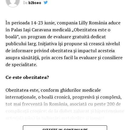
Claudiu Manda îl desființează pe Tudorel Toader!
De
b2bseo
Acuzații grave ale soțului Liei Olguța Vasilescu |
BacauAZI
În perioada 14-23 iunie, compania Lilly România aduce
în Palas Iași Caravana medicală „Obezitatea este o
boală”, un program de evaluare gratuită dedicat
publicului larg. Inițiativa își propune să crească nivelul
de informare privind obezitatea și impactul acesteia
asupra sănătății, prin acces facil la evaluare și consiliere
de specialitate.
Ce este obezitatea?
Obezitatea este, conform ghidurilor medicale
internaționale, o boală cronică, progresivă și complexă,
tot mai frecventă în România, asociată cu peste 200 de
complicații cronice: de la diabet zaharat și hipertensiune
arterială până la tulburări metabolice și impact
emoțional semnificativ.