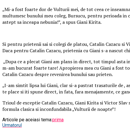
„Mi-a fost foarte dor de Vulturii mei, de tot ceea ce inseamna 
multumesc bunului meu coleg, Bursucu, pentru perioada in care 
astept sa inceapa nebunia!”, a spus Giani Kirita.
Si pentru prietenii sai si colegi de platou, Catalin Cazacu si 
Daca pentru Catalin Cazacu, prietenia cu Giani s-a nascut chi
„Dupa ce a plecat Giani am plans in direct, tot timpul asta in
m-am bucurat foarte tare! Apropierea mea cu Giani a fost tot 
Catalin Cazacu despre revenirea bunului sau prieten.
„I-am simtit lipsa lui Giani, clar si-a pastrat trasaturile de , 
te place si iti spune direct, in fata, fara menajamente, ce gandes
Trioul de exceptie Catalin Cazacu, Giani Kirita si Victor Slav 
formula clasica si inconfundabila „Vulturii de noapte”!
Articole pe aceiasi tema:
prima
Urmatorul