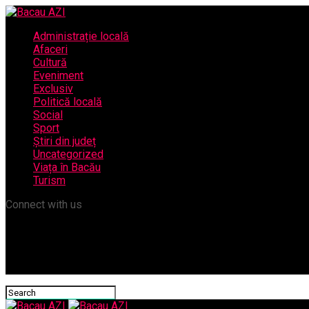
Administrație locală
Afaceri
Cultură
Eveniment
Exclusiv
Politică locală
Social
Sport
Știri din județ
Uncategorized
Viața în Bacău
Turism
Connect with us