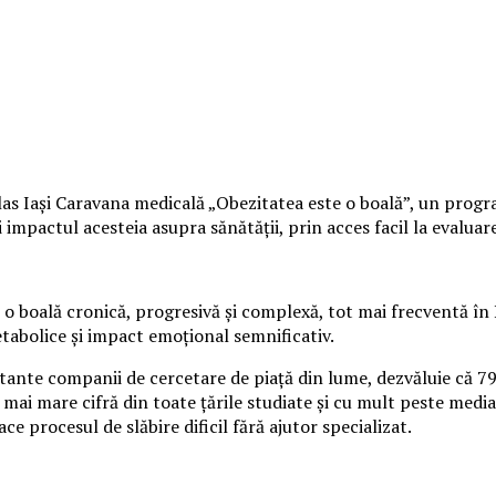
s Iași Caravana medicală „Obezitatea este o boală”, un program 
mpactul acesteia asupra sănătății, prin acces facil la evaluare 
o boală cronică, progresivă și complexă, tot mai frecventă în 
etabolice și impact emoțional semnificativ.
rtante companii de cercetare de piață din lume, dezvăluie că 7
 mai mare cifră din toate țările studiate și cu mult peste media
ace procesul de slăbire dificil fără ajutor specializat.