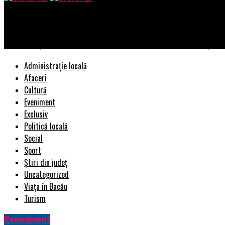
Bacau AZI
Giani Chiriță va avea emisiune la Kanal D! Despre ce e vorba și cine
Administrație locală
Afaceri
Cultură
Eveniment
Exclusiv
Politică locală
Social
Sport
Știri din județ
Uncategorized
Viața în Bacău
Turism
Eveniment