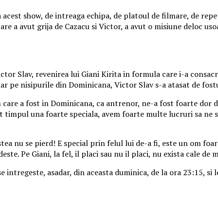
acest show, de intreaga echipa, de platoul de filmare, de repeti
a avut grija de Cazacu si Victor, a avut o misiune deloc usoara,
Victor Slav, revenirea lui Giani Kirita in formula care i-a consa
ar pe nisipurile din Dominicana, Victor Slav s-a atasat de fost
 care a fost in Dominicana, ca antrenor, ne-a fost foarte dor d
timpul una foarte speciala, avem foarte multe lucruri sa ne spu
astea nu se pierd! E special prin felul lui de-a fi, este un om foa
te. Pe Giani, la fel, il placi sau nu il placi, nu exista cale de m
se intregeste, asadar, din aceasta duminica, de la ora 23:15, si 