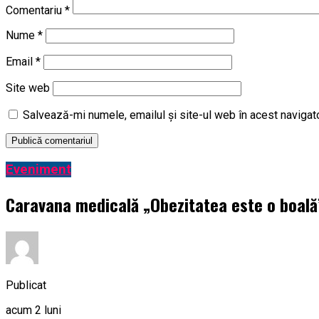
Comentariu
*
Nume
*
Email
*
Site web
Salvează-mi numele, emailul și site-ul web în acest navigat
Eveniment
Caravana medicală „Obezitatea este o boală” 
Publicat
acum 2 luni