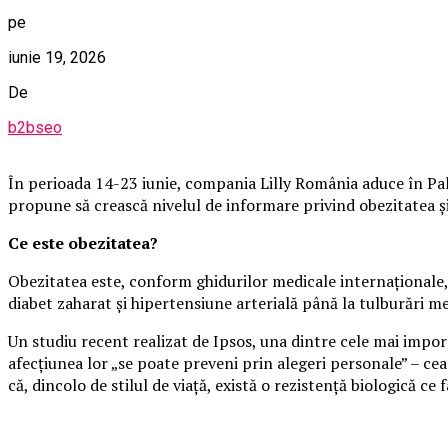
pe
iunie 19, 2026
De
b2bseo
În perioada 14-23 iunie, compania Lilly România aduce în Pala
propune să crească nivelul de informare privind obezitatea și i
Ce este obezitatea?
Obezitatea este, conform ghidurilor medicale internaționale, 
diabet zaharat și hipertensiune arterială până la tulburări m
Un studiu recent realizat de Ipsos, una dintre cele mai impo
afecțiunea lor „se poate preveni prin alegeri personale” – cea
că, dincolo de stilul de viață, există o rezistență biologică ce f