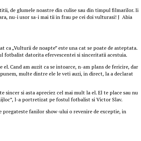
tii, de glumele noastre din culise sau din timpul filmarilor. Ii
 nu-i usor sa-i mai tii in frau pe cei doi vulturasi! J Abia
crat ca „Vulturii de noapte” este una cat se poate de asteptata.
ul fotbalist datorita efervescentei si sinceritatii acestuia.
e el. Cand am auzit ca se intoarce, n-am plans de fericire, dar
nem, multe dintre ele le veti auzi, in direct, la a declarat
rte sincer si asta apreciez cel mai mult la el. El te place sau nu
ijloc”, l-a portretizat pe fostul fotbalist si Victor Slav.
le pregateste fanilor show-ului o revenire de exceptie, in