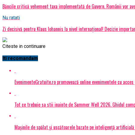
Băncile critică vehement taxa implementată de Guvern. Românii vor ave
Nu ratati
Zi decisivă pentru Klaus Iohannis la nivel internațional! Decizie import
Citeste in continuare
Iti recomandam
EvenimenteGratuite.ro promovează online evenimentele cu acces
Tot ce trebuie sa stii inainte de Summer Well 2026. Ghidul compl
Mașinile de spălat și uscătoarele bazate pe inteligență artificială