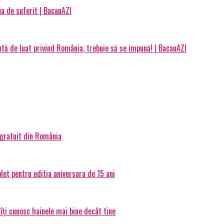
a de suferit | BacauAZI
antă de luat privind România, trebuie să se impună! | BacauAZI
 gratuit din România
et pentru editia aniversara de 15 ani
 îți cunosc hainele mai bine decât tine