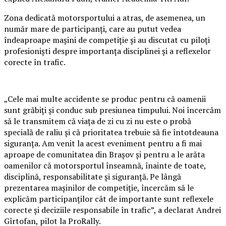
Zona dedicată motorsportului a atras, de asemenea, un
număr mare de participanți, care au putut vedea
îndeaproape mașini de competiție și au discutat cu piloți
profesioniști despre importanța disciplinei și a reflexelor
corecte în trafic.
„Cele mai multe accidente se produc pentru că oamenii
sunt grăbiți și conduc sub presiunea timpului. Noi încercăm
să le transmitem că viața de zi cu zi nu este o probă
specială de raliu și că prioritatea trebuie să fie întotdeauna
siguranța. Am venit la acest eveniment pentru a fi mai
aproape de comunitatea din Brașov și pentru a le arăta
oamenilor că motorsportul înseamnă, înainte de toate,
disciplină, responsabilitate și siguranță. Pe lângă
prezentarea mașinilor de competiție, încercăm să le
explicăm participanților cât de importante sunt reflexele
corecte și deciziile responsabile în trafic”, a declarat Andrei
Gîrtofan, pilot la ProRally.