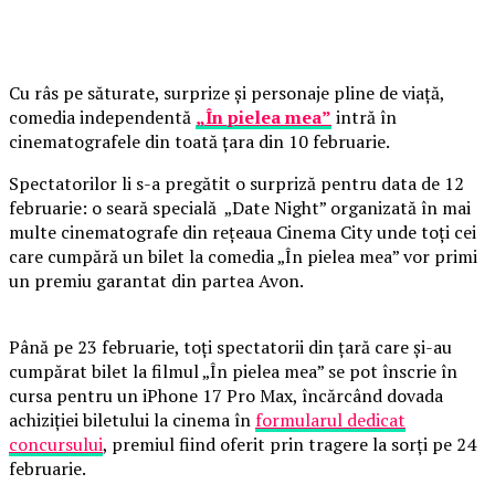
Cu râs pe săturate, surprize și personaje pline de viață,
comedia independentă
„În pielea mea”
intră în
cinematografele din toată țara din 10 februarie.
Spectatorilor li s-a pregătit o surpriză pentru data de 12
februarie: o seară specială „Date Night” organizată în mai
multe cinematografe din rețeaua Cinema City unde toți cei
care cumpără un bilet la comedia „În pielea mea” vor primi
un premiu garantat din partea Avon.
Până pe 23 februarie, toți spectatorii din țară care și-au
cumpărat bilet la filmul „În pielea mea” se pot înscrie în
cursa pentru un iPhone 17 Pro Max, încărcând dovada
achiziției biletului la cinema în
formularul dedicat
concursului
, premiul fiind oferit prin tragere la sorți pe 24
februarie.