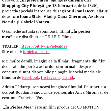
Shopping City Ploiești, pe 18 februarie,
de la 18:30, la
proiecția specială introdusă de regizorul
Paul Decu
, alături
de actorii
Ioana State, Vlad și Oana Gherman, Azaleea
Necula și Gabriel Vatavu.
O comedie actuală și spumoasă, filmul
„În pielea
mea”
este distribuit de T.R.I.B.E. Films.
TRAILER:
https://bit.ly/InPieleaMea
Site oficial:
inpieleamea.ro
Mai multe detalii, imagini de la filmări, fragmente din film,
declarații din partea actorilor și informații despre
concursuri sunt disponibile pe paginile social media ale
filmului de
Facebook
,
Instagram
,
TikTok
.
Adrian Pădurețu semnează imaginea filmului. De sunet s-a
ocupat Bogdan Ivanovici, de scenografie Anca Miron, iar de
costume Francisca Vass.
„În Pielea Mea”
este un film produs de: CB MOTION