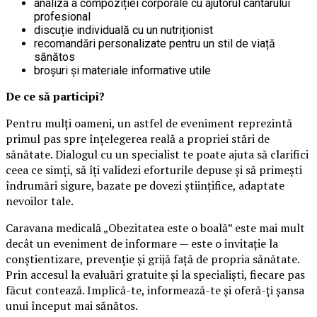
analiza a compoziției corporale cu ajutorul cântarului
profesional
discuție individuală cu un nutriționist
recomandări personalizate pentru un stil de viață
sănătos
broșuri și materiale informative utile
De ce să participi?
Pentru mulți oameni, un astfel de eveniment reprezintă
primul pas spre înțelegerea reală a propriei stări de
sănătate. Dialogul cu un specialist te poate ajuta să clarifici
ceea ce simți, să îți validezi eforturile depuse și să primești
îndrumări sigure, bazate pe dovezi științifice, adaptate
nevoilor tale.
Caravana medicală „Obezitatea este o boală” este mai mult
decât un eveniment de informare — este o invitație la
conștientizare, prevenție și grijă față de propria sănătate.
Prin accesul la evaluări gratuite și la specialiști, fiecare pas
făcut contează. Implică-te, informează-te și oferă-ți șansa
unui început mai sănătos.