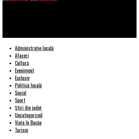
Bacau AZI
Situație fără precedent. De unde au consumat românii curent
electric. Este record absolut | BacauAZI
Administrație locală
Afaceri
Cultură
Eveniment
Exclusiv
Politică locală
Social
Sport
Știri din județ
Uncategorized
Viața în Bacău
Turism