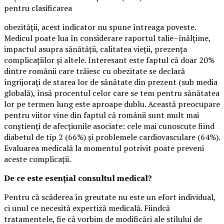
pentru clasificarea
obezității, acest indicator nu spune întreaga poveste.
Medicul poate lua în considerare raportul talie–înălțime,
impactul asupra sănătății, calitatea vieții, prezența
complicațiilor și altele. Interesant este faptul că doar 20%
dintre românii care trăiesc cu obezitate se declară
îngrijorați de starea lor de sănătate din prezent (sub media
globală), însă procentul celor care se tem pentru sănătatea
lor pe termen lung este aproape dublu. Această preocupare
pentru viitor vine din faptul că românii sunt mult mai
conștienți de afecțiunile asociate: cele mai cunoscute fiind
diabetul de tip 2 (66%) și problemele cardiovasculare (64%).
Evaluarea medicală la momentul potrivit poate preveni
aceste complicații.
De ce este esențial consultul medical?
Pentru că scăderea în greutate nu este un efort individual,
ci unul ce necesită expertiză medicală. Fiindcă
tratamentele, fie că vorbim de modificări ale stilului de