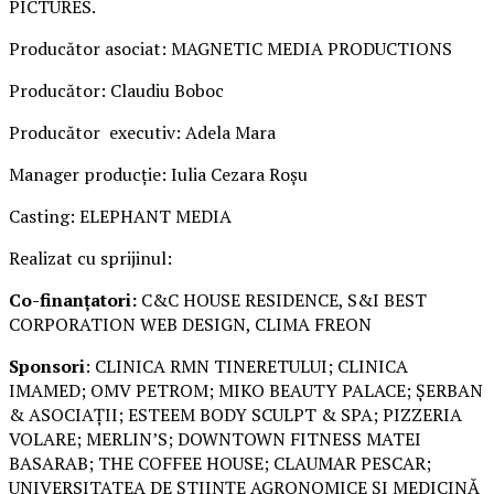
PICTURES.
Producător asociat: MAGNETIC MEDIA PRODUCTIONS
Producător: Claudiu Boboc
Producător executiv: Adela Mara
Manager producție: Iulia Cezara Roșu
Casting: ELEPHANT MEDIA
Realizat cu sprijinul:
Co-finanțatori:
C&C HOUSE RESIDENCE, S&I BEST
CORPORATION WEB DESIGN, CLIMA FREON
Sponsori
: CLINICA RMN TINERETULUI; CLINICA
IMAMED; OMV PETROM; MIKO BEAUTY PALACE; ȘERBAN
& ASOCIAȚII; ESTEEM BODY SCULPT & SPA; PIZZERIA
VOLARE; MERLIN’S; DOWNTOWN FITNESS MATEI
BASARAB; THE COFFEE HOUSE; CLAUMAR PESCAR;
UNIVERSITATEA DE ȘTIINȚE AGRONOMICE ȘI MEDICINĂ