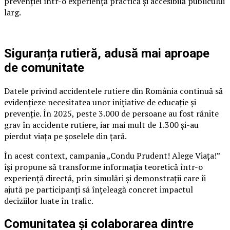
prevenției într-o experiență practică și accesibilă publicului
larg.
Siguranța rutieră, adusă mai aproape
de comunitate
Datele privind accidentele rutiere din România continuă să
evidențieze necesitatea unor inițiative de educație și
prevenție. În 2025, peste 3.000 de persoane au fost rănite
grav în accidente rutiere, iar mai mult de 1.300 și-au
pierdut viața pe șoselele din țară.
În acest context, campania „Condu Prudent! Alege Viața!”
își propune să transforme informația teoretică într-o
experiență directă, prin simulări și demonstrații care îi
ajută pe participanți să înțeleagă concret impactul
deciziilor luate în trafic.
Comunitatea și colaborarea dintre