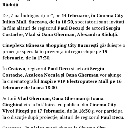
Răduță.
De „Ziua Îndrăgostiților”, pe
14 februarie, în Cinema City
Iulius Mall Suceava, de la 18:30
, spectatorii sunt invitați
la film alături de regizorul
Paul Decu
și de actorii
Sergiu
Costache, Vlad si Oana Gherman, Alexandra Răduță.
Cineplexx Băneasa Shopping City București
găzduiește o
proiecție specială în prezența întregii echipe pe
15
februarie, de la 17:30.
În
Craiova
, regizorul
Paul Decu
și actorii
Sergiu
Costache, Azaleea Necula și Oana Gherman
vor ajunge
la cinematograful
Inspire VIP Electroputere Mall pe 16
februarie de la ora 18:00
.
Actorii
Vlad Gherman, Oana Gherman și Ioana
Ginghină
vin la întâlnirea cu publicul din
Cinema City
Vivo! Pitești pe 17 februarie, de la 18:30
și vor participa
la o discuție după proiecție, alături de regizorul
Paul Decu.
Caravana
„În pielea mea”
ajunge la
Cinema City