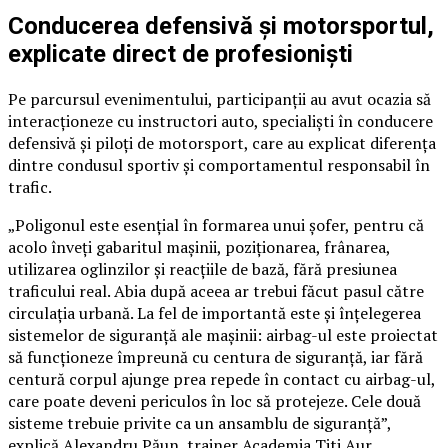
Conducerea defensivă și motorsportul,
explicate direct de profesioniști
Pe parcursul evenimentului, participanții au avut ocazia să
interacționeze cu instructori auto, specialiști în conducere
defensivă și piloți de motorsport, care au explicat diferența
dintre condusul sportiv și comportamentul responsabil în
trafic.
„Poligonul este esențial în formarea unui șofer, pentru că
acolo înveți gabaritul mașinii, poziționarea, frânarea,
utilizarea oglinzilor și reacțiile de bază, fără presiunea
traficului real. Abia după aceea ar trebui făcut pasul către
circulația urbană. La fel de importantă este și înțelegerea
sistemelor de siguranță ale mașinii: airbag-ul este proiectat
să funcționeze împreună cu centura de siguranță, iar fără
centură corpul ajunge prea repede în contact cu airbag-ul,
care poate deveni periculos în loc să protejeze. Cele două
sisteme trebuie privite ca un ansamblu de siguranță”,
explică Alexandru Păun, trainer Academia Titi Aur.