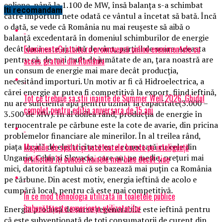
eoliene, până la 1.100 de MW, însă balanţa s-a schimbat
Iti recomandam
către importuri nete odată ce vântul a încetat să bată. Încă
o dată, se vede că România nu mai reuşeste să aibă o
balanţă excedentară în domeniul schimburilor de energie
EvenimenteGratuite.ro promovează online evenimentele cu
decât dacă este ajutată de vânt, parţial de soare. Aceasta
pentru că, de mai mult de jumătate de an, ţara noastră are
acces gratuit din România
un consum de energie mai mare decât producţia,
necesitând importuri. Un motiv ar fi că Hidroelectrica, a
cărei energie ar putea fi competitivă la export, fiind ieftină,
Tot ce trebuie sa stii inainte de Summer Well 2026. Ghidul
nu are suficientă apă pentru uzinat la capacitate(3.000 –
complet pentru editia aniversara de 15 ani
3.500 de MW). În al doilea rând, producţia de energie în
termocentrale pe cărbune este la cote de avarie, din pricina
problemelor financiare ale minerilor. În al treilea rând,
Mașinile de spălat și uscătoarele bazate pe inteligență
piaţa locală de electricitate este conectată cu cele din
Ungaria, Cehia şi Slovacia, care au, pe medie, preţuri mai
artificială îți cunosc hainele mai bine decât tine
mici, datorită faptului că se bazează mai puţin ca România
pe cărbune. Din acest motiv, energia ieftină de acolo e
cumpără local, pentru că este mai competitivă.
În ce mod tehnologia utilizată în toaletele publice
îmbunătățește experiența utilizatorilor
Energia produsă de surse regenerabile este ieftină pentru
că este subvenţionată de toţi consumatorii de curent din