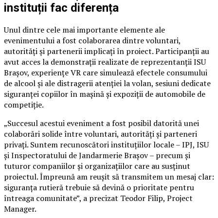
instituții fac diferența
Unul dintre cele mai importante elemente ale
evenimentului a fost colaborarea dintre voluntari,
autorități și partenerii implicați în proiect. Participanții au
avut acces la demonstrații realizate de reprezentanții ISU
Brașov, experiențe VR care simulează efectele consumului
de alcool și ale distragerii atenției la volan, sesiuni dedicate
siguranței copiilor în mașină și expoziții de automobile de
competiție.
„Succesul acestui eveniment a fost posibil datorită unei
colaborări solide între voluntari, autorități și parteneri
privați. Suntem recunoscători instituțiilor locale – IPJ, ISU
și Inspectoratului de Jandarmerie Brașov – precum și
tuturor companiilor și organizațiilor care au susținut
proiectul. Împreună am reușit să transmitem un mesaj clar:
siguranța rutieră trebuie să devină o prioritate pentru
întreaga comunitate”, a precizat Teodor Filip, Project
Manager.