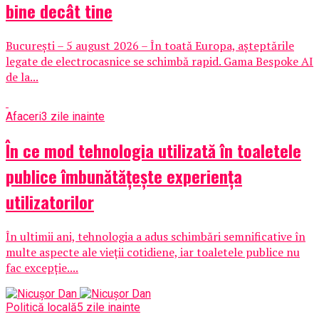
bine decât tine
București – 5 august 2026 – În toată Europa, așteptările
legate de electrocasnice se schimbă rapid. Gama Bespoke AI
de la...
Afaceri
3 zile inainte
În ce mod tehnologia utilizată în toaletele
publice îmbunătățește experiența
utilizatorilor
În ultimii ani, tehnologia a adus schimbări semnificative în
multe aspecte ale vieții cotidiene, iar toaletele publice nu
fac excepție....
Politică locală
5 zile inainte