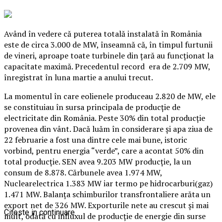
Având în vedere că puterea totală instalată în România
este de circa 3.000 de MW, înseamnă că, în timpul furtunii
de vineri, aproape toate turbinele din ţară au funcţionat la
capacitate maximă. Precedentul record era de 2.709 MW,
înregistrat în luna martie a anului trecut.
La momentul în care eolienele produceau 2.820 de MW, ele
se constituiau în sursa principala de producţie de
electricitate din România. Peste 30% din total producţie
provenea din vânt. Dacă luăm în considerare şi apa ziua de
22 februarie a fost una dintre cele mai bune, istoric
vorbind, pentru energia “verde”, care a acontat 50% din
total producţie. SEN avea 9.203 MW producţie, la un
consum de 8.878. Cărbunele avea 1.974 MW,
Nuclearelectrica 1.383 MW iar termo pe hidrocarburi(gaz)
1.471 MW. Balanţa schimburilor transfrontaliere arăta un
export net de 326 MW. Exporturile nete au crescut şi mai
Citeste in continuare
mult, odată cu influxul de producţie de energie din surse