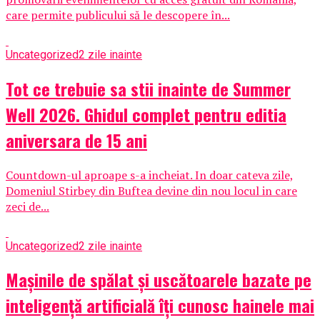
care permite publicului să le descopere în...
Uncategorized
2 zile inainte
Tot ce trebuie sa stii inainte de Summer
Well 2026. Ghidul complet pentru editia
aniversara de 15 ani
Countdown-ul aproape s-a incheiat. In doar cateva zile,
Domeniul Stirbey din Buftea devine din nou locul in care
zeci de...
Uncategorized
2 zile inainte
Mașinile de spălat și uscătoarele bazate pe
inteligență artificială îți cunosc hainele mai