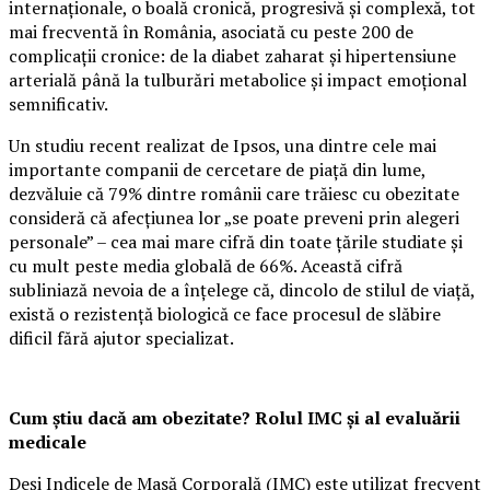
internaționale, o boală cronică, progresivă și complexă, tot
mai frecventă în România, asociată cu peste 200 de
complicații cronice: de la diabet zaharat și hipertensiune
arterială până la tulburări metabolice și impact emoțional
semnificativ.
Un studiu recent realizat de Ipsos, una dintre cele mai
importante companii de cercetare de piață din lume,
dezvăluie că 79% dintre românii care trăiesc cu obezitate
consideră că afecțiunea lor „se poate preveni prin alegeri
personale” – cea mai mare cifră din toate țările studiate și
cu mult peste media globală de 66%. Această cifră
subliniază nevoia de a înțelege că, dincolo de stilul de viață,
există o rezistență biologică ce face procesul de slăbire
dificil fără ajutor specializat.
Cum știu dacă am obezitate? Rolul IMC și al evaluării
medicale
Deși Indicele de Masă Corporală (IMC) este utilizat frecvent