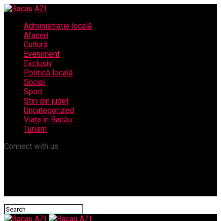
Administrație locală
Afaceri
Cultură
Eveniment
Exclusiv
Politică locală
Social
Sport
Știri din județ
Uncategorized
Viața în Bacău
Turism
Connect with us