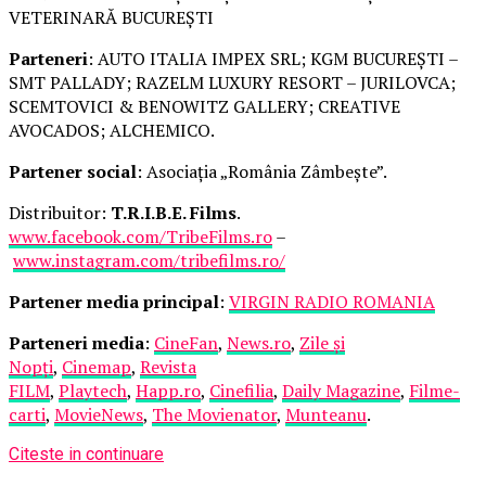
VETERINARĂ BUCUREȘTI
Parteneri
: AUTO ITALIA IMPEX SRL; KGM BUCUREȘTI –
SMT PALLADY; RAZELM LUXURY RESORT – JURILOVCA;
SCEMTOVICI & BENOWITZ GALLERY; CREATIVE
AVOCADOS; ALCHEMICO.
Partener social
: Asociația „România Zâmbește”.
Distribuitor:
T.R.I.B.E. Films
.
www.facebook.com/TribeFilms.ro
–
www.instagram.com/tribefilms.ro/
Partener media principal
:
VIRGIN RADIO ROMANIA
Parteneri media
:
CineFan
,
News.ro
,
Zile și
Nopți
,
Cinemap
,
Revista
FILM
,
Playtech
,
Happ.ro
,
Cinefilia
,
Daily Magazine
,
Filme-
carti
,
MovieNews
,
The Movienator
,
Munteanu
.
Citeste in continuare