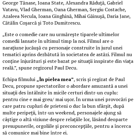
George Tănase, Ioana State, Alexandra Răduță, Gabriel
Vatavu, Vlad Gherman, Oana Gherman, Sergiu Costache,
Azaleea Necula, Ioana Ginghină, Mihai Găinușă, Daria Jane,
Cătălin Coșarcă și Toto Dumitrescu.
„Este o comedie care nu urmărește tiparele ultimelor
comedii lansate în ultimul timp la noi. Filmul are o
narațiune jucăușă cu personaje construite în jurul unei
tematici aprins dezbătută în societatea de astăzi. Filmul nu
conține înjurături și este bazat pe situații inspirate din viața
reală.”, spune regizorul Paul Decu.
Echipa filmului
„În pielea mea”
, scris și regizat de Paul
Decu, propune spectatorilor o abordare amuzantă a unei
situații des întâlnite în micile certuri dintr-un cuplu:
pentru cine e mai greu/ mai ușor. În urma unei provocări pe
care patru cupluri de prieteni o duc la bun sfârșit, după
multe peripeții, într-un weekend, personajele ajung să
câștige o altă viziune despre relațiile lor, lăsând deoparte
presupunerile, orgoliile și preconcepțiile, pentru a încerca
să comunice mai bine între ei.