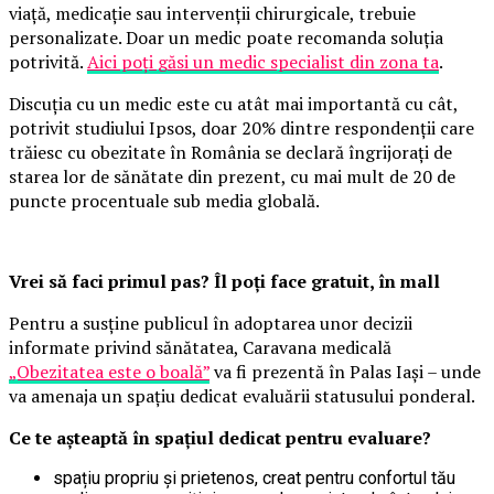
viață, medicație sau intervenții chirurgicale, trebuie
personalizate. Doar un medic poate recomanda soluția
potrivită.
Aici poți găsi un medic specialist din zona ta
.
Discuția cu un medic este cu atât mai importantă cu cât,
potrivit studiului Ipsos, doar 20% dintre respondenții care
trăiesc cu obezitate în România se declară îngrijorați de
starea lor de sănătate din prezent, cu mai mult de 20 de
puncte procentuale sub media globală.
Vrei să faci primul pas? Îl poți face gratuit, în mall
Pentru a susține publicul în adoptarea unor decizii
informate privind sănătatea, Caravana medicală
„Obezitatea este o boală”
va fi prezentă în Palas Iași – unde
va amenaja un spațiu dedicat evaluării statusului ponderal.
Ce te așteaptă în spațiul dedicat pentru evaluare?
spațiu propriu și prietenos, creat pentru confortul tău