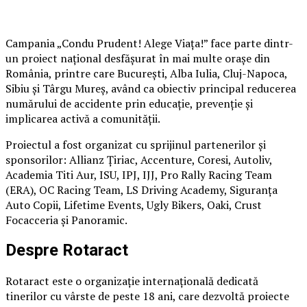
Campania „Condu Prudent! Alege Viața!” face parte dintr-
un proiect național desfășurat în mai multe orașe din
România, printre care București, Alba Iulia, Cluj-Napoca,
Sibiu și Târgu Mureș, având ca obiectiv principal reducerea
numărului de accidente prin educație, prevenție și
implicarea activă a comunității.
Proiectul a fost organizat cu sprijinul partenerilor și
sponsorilor: Allianz Țiriac, Accenture, Coresi, Autoliv,
Academia Titi Aur, ISU, IPJ, IJJ, Pro Rally Racing Team
(ERA), OC Racing Team, LS Driving Academy, Siguranța
Auto Copii, Lifetime Events, Ugly Bikers, Oaki, Crust
Focacceria și Panoramic.
Despre Rotaract
Rotaract este o organizație internațională dedicată
tinerilor cu vârste de peste 18 ani, care dezvoltă proiecte