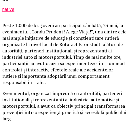
native
Peste 1.000 de brașoveni au participat sâmbătă, 23 mai, la
evenimentul „Condu Prudent! Alege Viața!”, una dintre cele
mai ample inițiative de educație și conștientizare rutieră
organizate la nivel local de Rotaract Kronstadt, alături de
autorități, parteneri instituționali și reprezentanți ai
industriei auto și motorsportului. Timp de mai multe ore,
participanții au avut ocazia să experimenteze, într-un mod
controlat și interactiv, efectele reale ale accidentelor
rutiere și importanța adoptării unui comportament
responsabil în trafic.
Evenimentul, organizat împreună cu autorități, parteneri
instituționali și reprezentanți ai industriei automotive și
motorsportului, a avut ca obiectiv principal transformarea
prevenției într-o experiență practică și accesibilă publicului
larg.