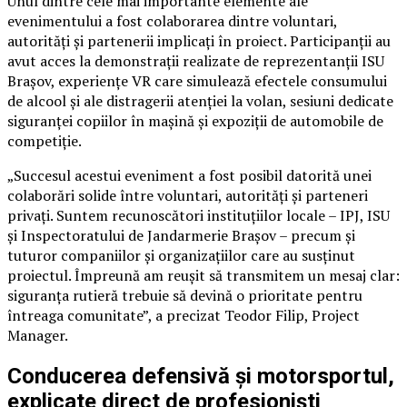
Unul dintre cele mai importante elemente ale
evenimentului a fost colaborarea dintre voluntari,
autorități și partenerii implicați în proiect. Participanții au
avut acces la demonstrații realizate de reprezentanții ISU
Brașov, experiențe VR care simulează efectele consumului
de alcool și ale distragerii atenției la volan, sesiuni dedicate
siguranței copiilor în mașină și expoziții de automobile de
competiție.
„Succesul acestui eveniment a fost posibil datorită unei
colaborări solide între voluntari, autorități și parteneri
privați. Suntem recunoscători instituțiilor locale – IPJ, ISU
și Inspectoratului de Jandarmerie Brașov – precum și
tuturor companiilor și organizațiilor care au susținut
proiectul. Împreună am reușit să transmitem un mesaj clar:
siguranța rutieră trebuie să devină o prioritate pentru
întreaga comunitate”, a precizat Teodor Filip, Project
Manager.
Conducerea defensivă și motorsportul,
explicate direct de profesioniști