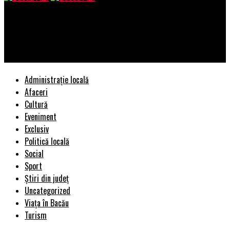
Bacau AZI
Soros-atac devastator la grupul lui Merkel: ”PPE e cel mai
mare raufacator”
Administrație locală
Afaceri
Cultură
Eveniment
Exclusiv
Politică locală
Social
Sport
Știri din județ
Uncategorized
Viața în Bacău
Turism