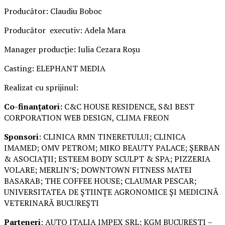
Producător: Claudiu Boboc
Producător executiv: Adela Mara
Manager producție: Iulia Cezara Roșu
Casting: ELEPHANT MEDIA
Realizat cu sprijinul:
Co-finanțatori:
C&C HOUSE RESIDENCE, S&I BEST
CORPORATION WEB DESIGN, CLIMA FREON
Sponsori
: CLINICA RMN TINERETULUI; CLINICA
IMAMED; OMV PETROM; MIKO BEAUTY PALACE; ȘERBAN
& ASOCIAȚII; ESTEEM BODY SCULPT & SPA; PIZZERIA
VOLARE; MERLIN’S; DOWNTOWN FITNESS MATEI
BASARAB; THE COFFEE HOUSE; CLAUMAR PESCAR;
UNIVERSITATEA DE ȘTIINȚE AGRONOMICE ȘI MEDICINĂ
VETERINARĂ BUCUREȘTI
Parteneri
: AUTO ITALIA IMPEX SRL; KGM BUCUREȘTI –