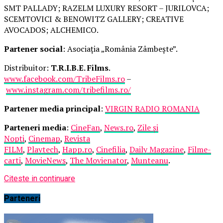
SMT PALLADY; RAZELM LUXURY RESORT – JURILOVCA;
SCEMTOVICI & BENOWITZ GALLERY; CREATIVE
AVOCADOS; ALCHEMICO.
Partener social
: Asociația „România Zâmbește”.
Distribuitor:
T.R.I.B.E. Films
.
www.facebook.com/TribeFilms.ro
–
www.instagram.com/tribefilms.ro/
Partener media principal
:
VIRGIN RADIO ROMANIA
Parteneri media
:
CineFan
,
News.ro
,
Zile și
Nopți
,
Cinemap
,
Revista
FILM
,
Playtech
,
Happ.ro
,
Cinefilia
,
Daily Magazine
,
Filme-
carti
,
MovieNews
,
The Movienator
,
Munteanu
.
Citeste in continuare
Parteneri