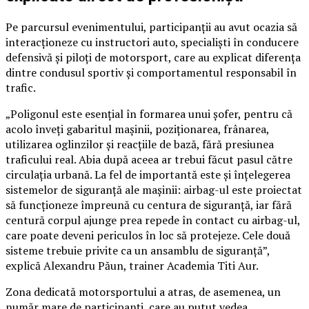
Pe parcursul evenimentului, participanții au avut ocazia să
interacționeze cu instructori auto, specialiști în conducere
defensivă și piloți de motorsport, care au explicat diferența
dintre condusul sportiv și comportamentul responsabil în
trafic.
„Poligonul este esențial în formarea unui șofer, pentru că
acolo înveți gabaritul mașinii, poziționarea, frânarea,
utilizarea oglinzilor și reacțiile de bază, fără presiunea
traficului real. Abia după aceea ar trebui făcut pasul către
circulația urbană. La fel de importantă este și înțelegerea
sistemelor de siguranță ale mașinii: airbag-ul este proiectat
să funcționeze împreună cu centura de siguranță, iar fără
centură corpul ajunge prea repede în contact cu airbag-ul,
care poate deveni periculos în loc să protejeze. Cele două
sisteme trebuie privite ca un ansamblu de siguranță”,
explică Alexandru Păun, trainer Academia Titi Aur.
Zona dedicată motorsportului a atras, de asemenea, un
număr mare de participanți, care au putut vedea