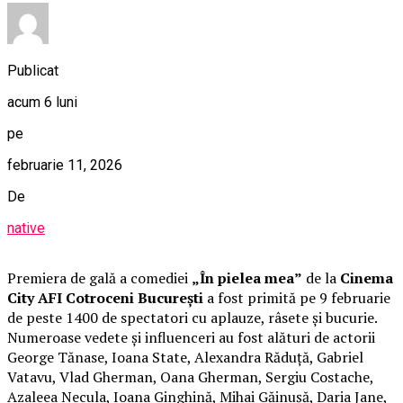
Publicat
acum 6 luni
pe
februarie 11, 2026
De
native
Premiera de gală a comediei
„În pielea mea”
de la
Cinema
City AFI Cotroceni București
a fost primită pe 9 februarie
de peste 1400 de spectatori cu aplauze, râsete și bucurie.
Numeroase vedete și influenceri au fost alături de actorii
George Tănase, Ioana State, Alexandra Răduță, Gabriel
Vatavu, Vlad Gherman, Oana Gherman, Sergiu Costache,
Azaleea Necula, Ioana Ginghină, Mihai Găinușă, Daria Jane,