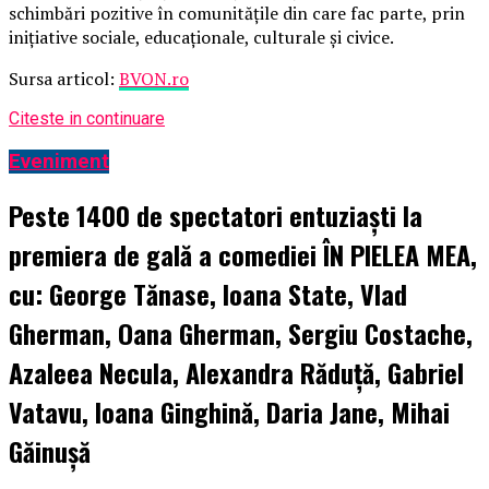
schimbări pozitive în comunitățile din care fac parte, prin
inițiative sociale, educaționale, culturale și civice.
Sursa articol:
BVON.ro
Citeste in continuare
Eveniment
Peste 1400 de spectatori entuziaști la
premiera de gală a comediei ÎN PIELEA MEA,
cu: George Tănase, Ioana State, Vlad
Gherman, Oana Gherman, Sergiu Costache,
Azaleea Necula, Alexandra Răduță, Gabriel
Vatavu, Ioana Ginghină, Daria Jane, Mihai
Găinușă