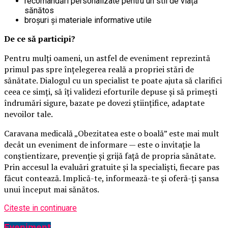
recomandări personalizate pentru un stil de viață
sănătos
broșuri și materiale informative utile
De ce să participi?
Pentru mulți oameni, un astfel de eveniment reprezintă
primul pas spre înțelegerea reală a propriei stări de
sănătate. Dialogul cu un specialist te poate ajuta să clarifici
ceea ce simți, să îți validezi eforturile depuse și să primești
îndrumări sigure, bazate pe dovezi științifice, adaptate
nevoilor tale.
Caravana medicală „Obezitatea este o boală” este mai mult
decât un eveniment de informare — este o invitație la
conștientizare, prevenție și grijă față de propria sănătate.
Prin accesul la evaluări gratuite și la specialiști, fiecare pas
făcut contează. Implică-te, informează-te și oferă-ți șansa
unui început mai sănătos.
Citeste in continuare
Eveniment