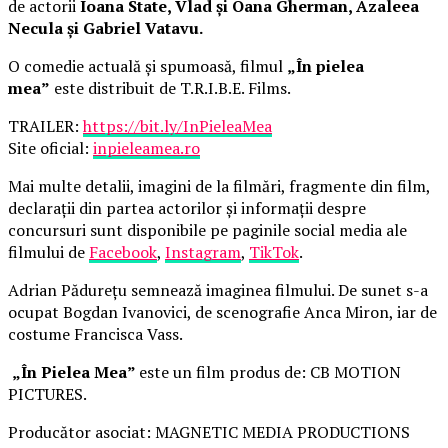
de actorii
Ioana State, Vlad și Oana Gherman, Azaleea
Necula și Gabriel Vatavu.
O comedie actuală și spumoasă, filmul
„În pielea
mea”
este distribuit de T.R.I.B.E. Films.
TRAILER:
https://bit.ly/InPieleaMea
Site oficial:
inpieleamea.ro
Mai multe detalii, imagini de la filmări, fragmente din film,
declarații din partea actorilor și informații despre
concursuri sunt disponibile pe paginile social media ale
filmului de
Facebook
,
Instagram
,
TikTok
.
Adrian Pădurețu semnează imaginea filmului. De sunet s-a
ocupat Bogdan Ivanovici, de scenografie Anca Miron, iar de
costume Francisca Vass.
„În Pielea Mea”
este un film produs de: CB MOTION
PICTURES.
Producător asociat: MAGNETIC MEDIA PRODUCTIONS