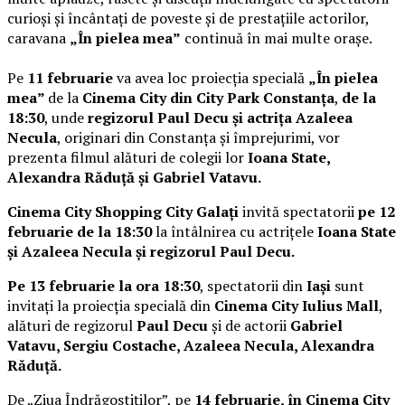
curioși și încântați de poveste și de prestațiile actorilor,
caravana
„În pielea mea”
continuă în mai multe orașe.
Pe
11 februarie
va avea loc proiecția specială
„În pielea
mea”
de la
Cinema City din City Park Constanța
,
de la
18:30
, unde
regizorul Paul Decu și actrița Azaleea
Necula
, originari din Constanța și împrejurimi, vor
prezenta filmul alături de colegii lor
Ioana State,
Alexandra Răduță și Gabriel Vatavu.
Cinema City Shopping City Galați
invită spectatorii
pe 12
februarie de la 18:30
la întâlnirea cu actrițele
Ioana State
și Azaleea Necula și regizorul Paul Decu.
Pe 13 februarie la ora 18:30
, spectatorii din
Iași
sunt
invitați la proiecția specială din
Cinema City Iulius Mall
,
alături de regizorul
Paul Decu
și de actorii
Gabriel
Vatavu, Sergiu Costache, Azaleea Necula, Alexandra
Răduță.
De „Ziua Îndrăgostiților”, pe
14 februarie, în Cinema City