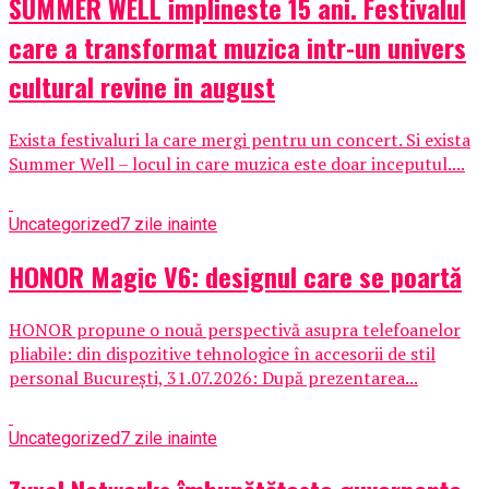
SUMMER WELL implineste 15 ani. Festivalul
care a transformat muzica intr-un univers
cultural revine in august
Exista festivaluri la care mergi pentru un concert. Si exista
Summer Well – locul in care muzica este doar inceputul....
Uncategorized
7 zile inainte
HONOR Magic V6: designul care se poartă
HONOR propune o nouă perspectivă asupra telefoanelor
pliabile: din dispozitive tehnologice în accesorii de stil
personal București, 31.07.2026: După prezentarea...
Uncategorized
7 zile inainte