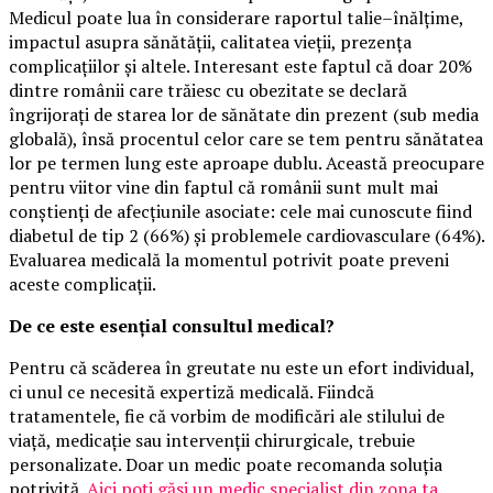
Medicul poate lua în considerare raportul talie–înălțime,
impactul asupra sănătății, calitatea vieții, prezența
complicațiilor și altele. Interesant este faptul că doar 20%
dintre românii care trăiesc cu obezitate se declară
îngrijorați de starea lor de sănătate din prezent (sub media
globală), însă procentul celor care se tem pentru sănătatea
lor pe termen lung este aproape dublu. Această preocupare
pentru viitor vine din faptul că românii sunt mult mai
conștienți de afecțiunile asociate: cele mai cunoscute fiind
diabetul de tip 2 (66%) și problemele cardiovasculare (64%).
Evaluarea medicală la momentul potrivit poate preveni
aceste complicații.
De ce este esențial consultul medical?
Pentru că scăderea în greutate nu este un efort individual,
ci unul ce necesită expertiză medicală. Fiindcă
tratamentele, fie că vorbim de modificări ale stilului de
viață, medicație sau intervenții chirurgicale, trebuie
personalizate. Doar un medic poate recomanda soluția
potrivită.
Aici poți găsi un medic specialist din zona ta
.