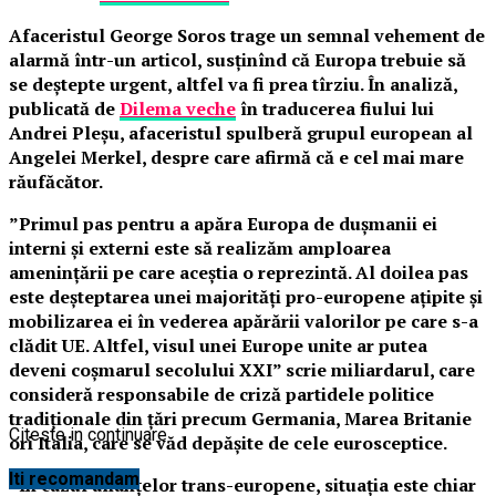
Afaceristul George Soros trage un semnal vehement de
alarmă într-un articol, susținînd că Europa trebuie să
se deștepte urgent, altfel va fi prea tîrziu. În analiză,
publicată de
Dilema veche
în traducerea fiului lui
Andrei Pleșu, afaceristul spulberă grupul european al
Angelei Merkel, despre care afirmă că e cel mai mare
răufăcător.
”Primul pas pentru a apăra Europa de dușmanii ei
interni și externi este să realizăm amploarea
amenințării pe care aceștia o reprezintă. Al doilea pas
este deșteptarea unei majorități pro-europene ațipite și
mobilizarea ei în vederea apărării valorilor pe care s-a
clădit UE. Altfel, visul unei Europe unite ar putea
deveni coșmarul secolului XXI” scrie miliardarul, care
consideră responsabile de criză partidele politice
tradiționale din țări precum Germania, Marea Britanie
Citeste in continuare
ori Italia, care se văd depășite de cele eurosceptice.
Iti recomandam
”În cazul alianțelor trans-europene, situația este chiar