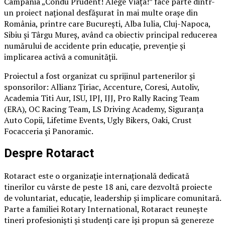
Campania „Condu Prudent! Alege Viața!” face parte dintr-
un proiect național desfășurat în mai multe orașe din
România, printre care București, Alba Iulia, Cluj-Napoca,
Sibiu și Târgu Mureș, având ca obiectiv principal reducerea
numărului de accidente prin educație, prevenție și
implicarea activă a comunității.
Proiectul a fost organizat cu sprijinul partenerilor și
sponsorilor: Allianz Țiriac, Accenture, Coresi, Autoliv,
Academia Titi Aur, ISU, IPJ, IJJ, Pro Rally Racing Team
(ERA), OC Racing Team, LS Driving Academy, Siguranța
Auto Copii, Lifetime Events, Ugly Bikers, Oaki, Crust
Focacceria și Panoramic.
Despre Rotaract
Rotaract este o organizație internațională dedicată
tinerilor cu vârste de peste 18 ani, care dezvoltă proiecte
de voluntariat, educație, leadership și implicare comunitară.
Parte a familiei Rotary International, Rotaract reunește
tineri profesioniști și studenți care își propun să genereze