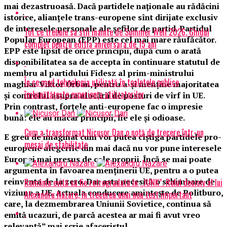
mai dezastruoasă. Dacă partidele naționale au rădăcini
istorice, alianțele trans-europene sînt dirijate exclusiv
de interesele personale ale șefilor de partid. Partidul
Tot ce trebuie sa stii inainte de Summer Well 2026. Ghidul
Popular European (EPP) este cel mai mare răufăcător.
complet pentru editia aniversara de 15 ani
EPP este lipsit de orice principii, după cum o arată
disponibilitatea sa de accepta în continuare statutul de
membru al partidului Fidesz al prim-ministrului
În ce mod tehnologia utilizată în toaletele publice
maghiar Viktor Órban, pentru a-și menține majoritatea
îmbunătățește experiența utilizatorilor
și controlul asupra alocării de posturi de vîrf în UE.
Prin contrast, forțele anti-europene fac o impresie
bună: ele au măcar principii, fie ele și odioase.
Cum a transformat Nicușor Dan o notă de trecere într-un
E greu de imaginat cum vor putea cîștiga partidele pro-
mesaj de stabilitate
europene alegerile din mai dacă nu vor pune interesele
Europei mai presus de cele proprii. Încă se mai poate
argumenta în favoarea menținerii UE, pentru a o putea
reinventa de la zero. Dar asta necesită o schimbare de
România evită să fie retrogradată în „JUNK”. Rolul decisiv al lui
viziune a UE. Actuala conducere amintește de Politburo,
Alexandru Nazare, în trecerea unui nou test important
care, la dezmembrarea Uniunii Sovietice, continua să
emită ucazuri, de parcă acestea ar mai fi avut vreo
relevanță” mai scrie afaceristul.