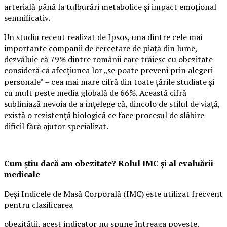
arterială până la tulburări metabolice și impact emoțional
semnificativ.
Un studiu recent realizat de Ipsos, una dintre cele mai
importante companii de cercetare de piață din lume,
dezvăluie că 79% dintre românii care trăiesc cu obezitate
consideră că afecțiunea lor „se poate preveni prin alegeri
personale” – cea mai mare cifră din toate țările studiate și
cu mult peste media globală de 66%. Această cifră
subliniază nevoia de a înțelege că, dincolo de stilul de viață,
există o rezistență biologică ce face procesul de slăbire
dificil fără ajutor specializat.
Cum știu dacă am obezitate? Rolul IMC și al evaluării
medicale
Deși Indicele de Masă Corporală (IMC) este utilizat frecvent
pentru clasificarea
obezității, acest indicator nu spune întreaga poveste.