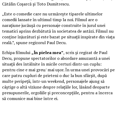
Cătălin Coșarcă și Toto Dumitrescu.
„Este o comedie care nu urmărește tiparele ultimelor
comedii lansate în ultimul timp la noi. Filmul are o
narațiune jucăușă cu personaje construite în jurul unei
tematici aprins dezbătută în societatea de astăzi. Filmul nu
conține înjurături și este bazat pe situații inspirate din viața
reală.”, spune regizorul Paul Decu.
Echipa filmului
„În pielea mea”
, scris și regizat de Paul
Decu, propune spectatorilor o abordare amuzantă a unei
situații des întâlnite în micile certuri dintr-un cuplu:
pentru cine e mai greu/ mai ușor. În urma unei provocări pe
care patru cupluri de prieteni o duc la bun sfârșit, după
multe peripeții, într-un weekend, personajele ajung să
câștige o altă viziune despre relațiile lor, lăsând deoparte
presupunerile, orgoliile și preconcepțiile, pentru a încerca
să comunice mai bine între ei.