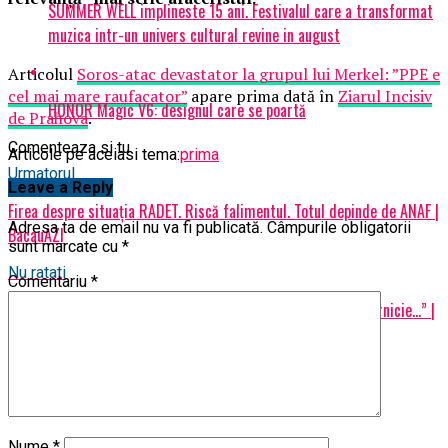
SUMMER WELL implineste 15 ani. Festivalul care a transformat
muzica intr-un univers cultural revine in august
Articolul
Soros-atac devastator la grupul lui Merkel: ”PPE e
cel mai mare raufacator”
apare prima dată în
Ziarul Incisiv
HONOR Magic V6: designul care se poartă
de Prahova
.
Comenteaza si tu
Articole pe aceiasi tema:
prima
Urmatorul
Leave a Reply
Firea despre situaţia RADET. Riscă falimentul. Totul depinde de ANAF |
Adresa ta de email nu va fi publicată.
Câmpurile obligatorii
BacauAZI
sunt marcate cu
*
Nu ratati
Comentariu
*
“Zâmbetele afişate sunt doar un rânjet de neputinţă şi slugărnicie…” |
BacauAZI
Nume
*