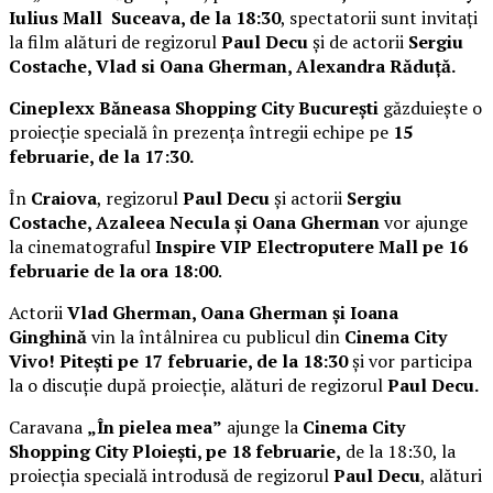
Iulius Mall Suceava, de la 18:30
, spectatorii sunt invitați
la film alături de regizorul
Paul Decu
și de actorii
Sergiu
Costache, Vlad si Oana Gherman, Alexandra Răduță.
Cineplexx Băneasa Shopping City București
găzduiește o
proiecție specială în prezența întregii echipe pe
15
februarie, de la 17:30.
În
Craiova
, regizorul
Paul Decu
și actorii
Sergiu
Costache, Azaleea Necula și Oana Gherman
vor ajunge
la cinematograful
Inspire VIP Electroputere Mall pe 16
februarie de la ora 18:00
.
Actorii
Vlad Gherman, Oana Gherman și Ioana
Ginghină
vin la întâlnirea cu publicul din
Cinema City
Vivo! Pitești pe 17 februarie, de la 18:30
și vor participa
la o discuție după proiecție, alături de regizorul
Paul Decu.
Caravana
„În pielea mea”
ajunge la
Cinema City
Shopping City Ploiești, pe 18 februarie,
de la 18:30, la
proiecția specială introdusă de regizorul
Paul Decu
, alături