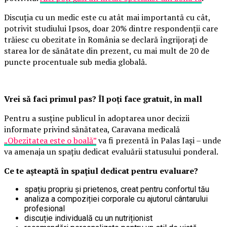
Discuția cu un medic este cu atât mai importantă cu cât,
potrivit studiului Ipsos, doar 20% dintre respondenții care
trăiesc cu obezitate în România se declară îngrijorați de
starea lor de sănătate din prezent, cu mai mult de 20 de
puncte procentuale sub media globală.
Vrei să faci primul pas? Îl poți face gratuit, în mall
Pentru a susține publicul în adoptarea unor decizii
informate privind sănătatea, Caravana medicală
„Obezitatea este o boală”
va fi prezentă în Palas Iași – unde
va amenaja un spațiu dedicat evaluării statusului ponderal.
Ce te așteaptă în spațiul dedicat pentru evaluare?
spațiu propriu și prietenos, creat pentru confortul tău
analiza a compoziției corporale cu ajutorul cântarului
profesional
discuție individuală cu un nutriționist