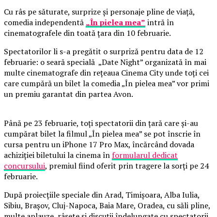
Cu râs pe săturate, surprize și personaje pline de viață,
comedia independentă
„În pielea mea”
intră în
cinematografele din toată țara din 10 februarie.
Spectatorilor li s-a pregătit o surpriză pentru data de 12
februarie: o seară specială „Date Night” organizată în mai
multe cinematografe din rețeaua Cinema City unde toți cei
care cumpără un bilet la comedia „În pielea mea” vor primi
un premiu garantat din partea Avon.
Până pe 23 februarie, toți spectatorii din țară care și-au
cumpărat bilet la filmul „În pielea mea” se pot înscrie în
cursa pentru un iPhone 17 Pro Max, încărcând dovada
achiziției biletului la cinema în
formularul dedicat
concursului
, premiul fiind oferit prin tragere la sorți pe 24
februarie.
După proiecțiile speciale din Arad, Timișoara, Alba Iulia,
Sibiu, Brașov, Cluj-Napoca, Baia Mare, Oradea, cu săli pline,
multe aplauze, râsete și discuții îndelungate cu spectatorii