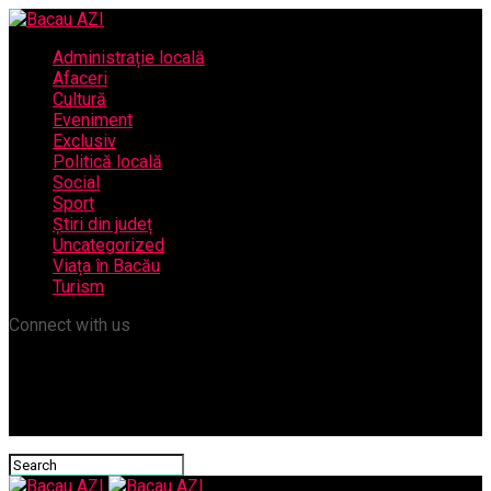
Administrație locală
Afaceri
Cultură
Eveniment
Exclusiv
Politică locală
Social
Sport
Știri din județ
Uncategorized
Viața în Bacău
Turism
Connect with us